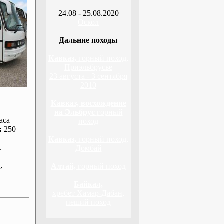
24.08 - 25.08.2020
Оскол
Дальние походы
Кавказ,
горный поход,
Приэльбрусье
23 августа - 3 сентября
2010
Кавказ, восхождение
на Эльбрус
горный
аса
поход
:
250
Кавказ,
горный поход,
.
Домбай
.
р
,
Алтай,
горный поход
Байкал,
хребет Хамар-Дабан,
пеший поход