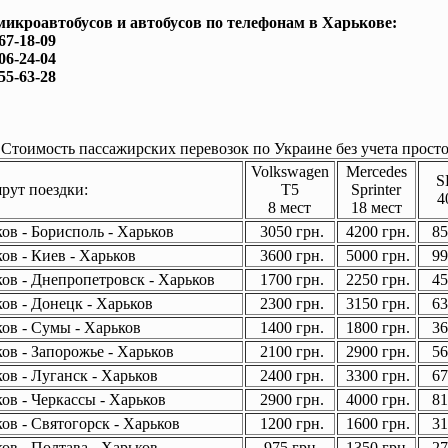
микроавтобусов и автобусов по телефонам в Харькове:
167-18-09
506-24-04
755-63-28
Стоимость пассажирских перевозок по Украине без учета просто
Volkswagen
Mercedes
S
ут поездки:
T5
Sprinter
4
8 мест
18 мест
ов - Борисполь - Харьков
3050 грн.
4200 грн.
85
ов - Киев - Харьков
3600 грн.
5000 грн.
99
ов - Днепропетровск - Харьков
1700 грн.
2250 грн.
45
ов - Донецк - Харьков
2300 грн.
3150 грн.
63
ов - Сумы - Харьков
1400 грн.
1800 грн.
36
ов - Запорожье - Харьков
2100 грн.
2900 грн.
56
ов - Луганск - Харьков
2400 грн.
3300 грн.
67
ов - Черкассы - Харьков
2900 грн.
4000 грн.
81
ов - Святогорск - Харьков
1200 грн.
1600 грн.
31
ов - Полтава - Харьков
975 грн.
1350 грн.
27