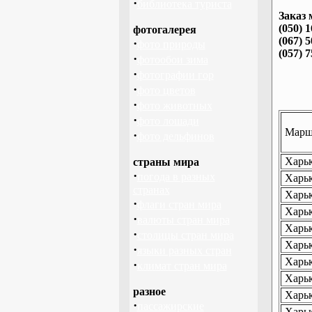
·
библиотека туриста
Заказ 
(050) 
фотогалерея
(067) 
·
фото природы
(057) 
·
фотообои зима
·
фотографии гор
·
фото цветов
·
фото животных
·
фото лошади
Маршр
·
фото дельфинов
Харьк
страны мира
·
погода в разных
Харьк
странах
Харьк
·
флаги стран мира
Харьк
·
валюты стран мира
Харьк
·
столицы стран мира
Харьк
·
языки разных стран
Харьк
·
климат стран мира
Харьк
разное
Харьк
·
пассажирские
Харьк