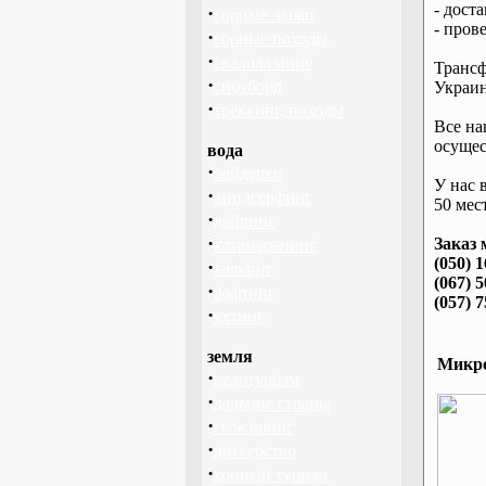
- дост
·
горные лыжи
- пров
·
горные походы
·
скалолазание
Трансф
·
сноуборд
Украин
·
треккинг, походы
Все на
осущес
вода
·
байдарки
У нас 
·
виндсерфинг
50 мест
·
дайвинг
·
Заказ 
катамаранинг
(050) 
·
каякинг
(067) 
·
рафтинг
(057) 
·
яхтинг
земля
Микро
·
велотуризм
·
дальние страны
·
геокэшинг
·
диггерство
·
конный туризм