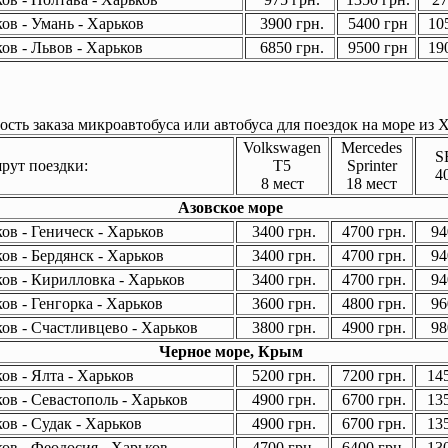
ов - Умань - Харьков
3900 грн.
5400 грн
105
ов - Львов - Харьков
6850 грн.
9500 грн
190
сть заказа микроавтобуса или автобуса для поездок на море из Х
Volkswagen
Mercedes
S
ут поездки:
T5
Sprinter
4
8 мест
18 мест
Азовское море
ов - Геническ - Харьков
3400 грн.
4700 грн.
94
ов - Бердянск - Харьков
3400 грн.
4700 грн.
94
ов - Кирилловка - Харьков
3400 грн.
4700 грн.
94
ов - Генгорка - Харьков
3600 грн.
4800 грн.
96
ов - Счастливцево - Харьков
3800 грн.
4900 грн.
98
Черное море, Крым
ов - Ялта - Харьков
5200 грн.
7200 грн.
145
ов - Севастополь - Харьков
4900 грн.
6700 грн.
135
ов - Судак - Харьков
4900 грн.
6700 грн.
135
ов - Феодосия - Харьков
4700 грн.
6400 грн.
130