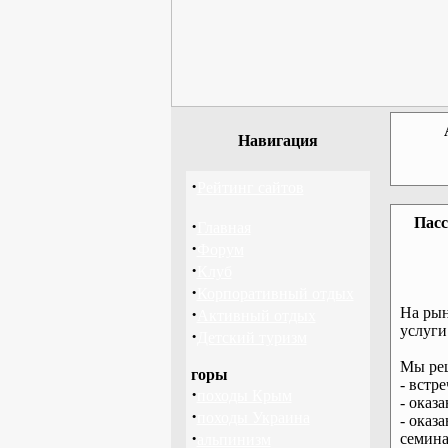
Навигация
·
Рейтинг сайтов
Пасс
·
Главная
·
Форум
·
Клуб
·
Корпоративный отдых
·
На рын
Активный отдых
услуги
·
Детский туризм
Мы реш
горы
- встр
·
походы Крым
- оказ
·
походы Украина
- оказ
·
семина
альпинизм