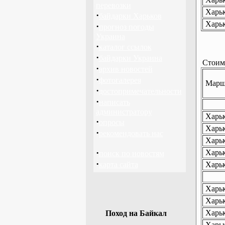
перевозки
Харьк
·
байдарки Харьков
Харьк
·
прогноз погоды
Украина
·
каталог ссылок
·
байдарки Украина
Стоимо
·
архив новостей
·
фотогалерея
Маршр
·
достопримечательности
·
написать
администратору
Харьк
·
опросы
Харьк
·
рекомендовать нас
Харьк
·
Харьк
поиск по новостям
·
карта сайта
Харьк
Харьк
Харьк
Харьк
Поход на Байкал
Харьк