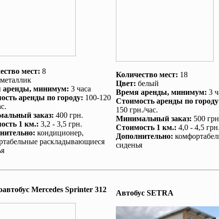
ество мест:
8
Количество мест:
18
металлик
Цвет:
белый
 аренды
, минимум:
3 часа
Время аренды
, минимум:
3 ч
ость аренды по городу
:
100-120
Стоимость аренды по городу
с.
150 грн./час.
альный заказ
:
400 грн.
Минимальный заказ
:
500 грн
ость 1 км.
:
3,2 - 3,5 грн.
Стоимость 1 км.
:
4,0 - 4,5 грн
нительно
:
кондиционер
,
Дополнительно
:
комфортабел
ртабельные раскладывающиеся
сиденья
ья
автобус Mеrcedes Sprinter 312
Автобус SETRA