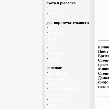
охота и рыбалка
·
охота
·
рыбалка
достопримечательности
·
необычное
·
Карпаты
·
Крым
Колич
·
Польша
Цвет:
·
Украина
Время
·
Чехия
Стоим
грн./ча
полезное
Миним
·
снаряжение
Стоим
·
Допол
школа выживания
комфо
·
дикорастущие растения
сиден
·
кладовая природы
·
советы туристу
·
кухня, питание
·
медицина