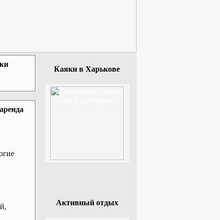
зки
Каяки в Харькове
 аренда
огие
Активный отдых
й,