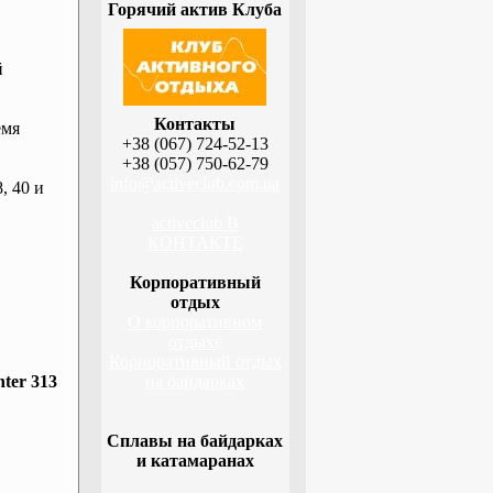
Горячий актив Клуба
й
Контакты
емя
+38 (067) 724-52-13
+38 (057) 750-62-79
info@activeclub.com.ua
, 40 и
activeclub В
КОНТАКТЕ
Корпоративный
отдых
О корпоративном
отдыхе
Корпоративный отдых
ter 313
на байдарках
Сплавы на байдарках
и катамаранах