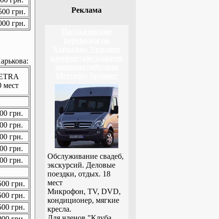
Реклама
00 грн.
00 грн.
Пассажирские
перевозки по
Харькову, Украине
комфортабельными
арькова:
микроавтобусами
Mercedes Sprinter
ETRA
0 мест
00 грн.
00 грн.
00 грн.
00 грн.
Обслуживание свадеб,
00 грн.
экскурсий. Деловые
поездки, отдых. 18
мест
00 грн.
Микрофон, TV, DVD,
00 грн.
кондиционер, мягкие
00 грн.
кресла.
Для членов "Клуба
00 грн.