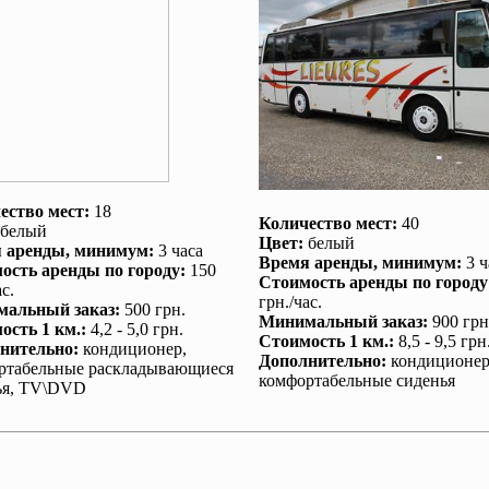
ество мест:
18
Количество мест:
40
белый
Цвет:
белый
 аренды
, минимум:
3 часа
Время аренды
, минимум:
3 ч
ость аренды по городу
:
150
Стоимость аренды по городу
с.
грн./час.
альный заказ
:
500 грн.
Минимальный заказ
:
900 грн
ость 1 км.
:
4,2 - 5,0 грн.
Стоимость 1 км.
:
8,5 - 9,5 грн
нительно
:
кондиционер
,
Дополнительно
:
кондиционе
ртабельные раскладывающиеся
комфортабельные сиденья
ья, TV\DVD