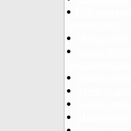
Организац
перевозок
Микроавто
Заказ мик
пассажирск
Заказ мик
Аренда авт
Заказ мик
Микроавто
Заказ микр