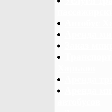
Услуги тр
пассажирски
Автобус Х
Аренда ми
Заказ мик
Транспорт
Харьков
Аренда тр
Аренда ми
автобусов