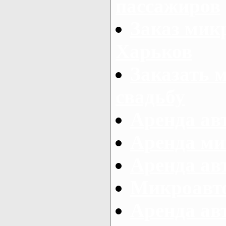
пассажиров
Заказ микр
Харьков
Заказать 
свадьбу
Аренда авт
Аренда ми
Аренда ав
Микроавтоб
Аренда авт