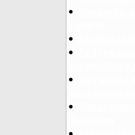
Заказать а
городу
Микроавто
Услуги па
на автобусе
Организац
пассажирски
Заказ микр
Харьков
Микроавто