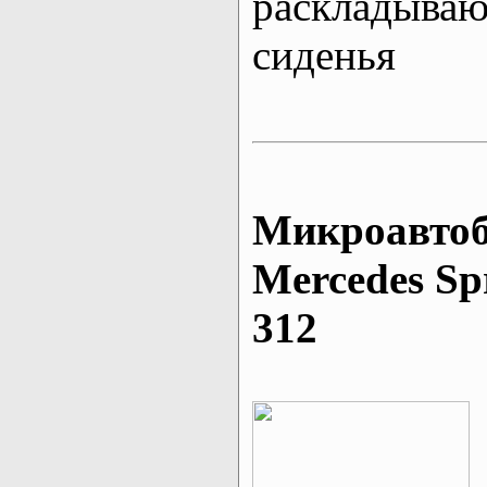
раскладыва
сиденья
Микроавтоб
Mеrcedes Sp
312