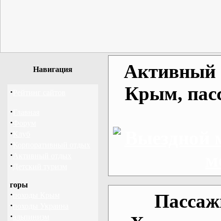
Активный о
Навигация
Крым, пас
·
Рейтинг сайтов
·
Главная
·
Форум
·
Клуб
·
Корпоративный отдых
·
Активный отдых
·
Детский туризм
горы
·
Пассаж
походы Крым
·
походы Украина
·
альпинизм