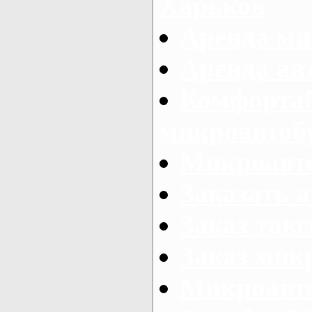
Харьков
Аренда ми
Аренда ав
Комфорта
микроавтоб
Микроавто
Заказать а
Заказ так
Заказ мик
Микроавто