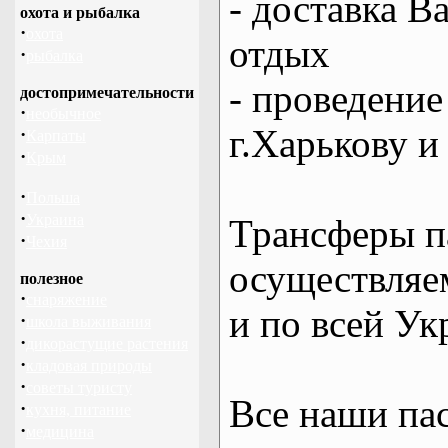
- доставка В
охота и рыбалка
·
охота
отдых
·
рыбалка
- проведение
достопримечательности
·
необычное
г.Харькову и
·
Карпаты
·
Крым
·
Польша
·
Украина
Трансферы п
·
Чехия
осуществляем
полезное
·
снаряжение
и по всей Ук
·
школа выживания
·
дикорастущие растения
·
кладовая природы
·
советы туристу
Все наши па
·
кухня, питание
·
медицина