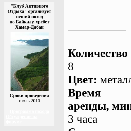
"Клуб Активного
Отдыха" организует
пеший поход
по Байкалу, хребет
Хамар-Дабан
Количество 
8
Цвет:
метал
Время
Сроки проведения
июль 2010
аренды
, ми
Программа похода
3 часа
Обсуждение на
форуме