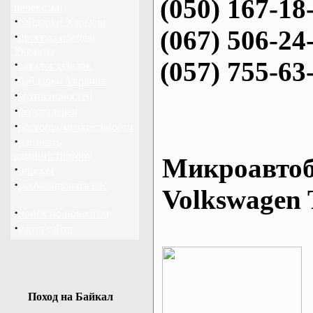
(050) 167-18
перевозки
·
байдарки Харьков
(067) 506-24
·
прогноз погоды
Украина
(057) 755-63
·
каталог ссылок
·
байдарки Украина
·
архив новостей
·
фотогалерея
·
достопримечательности
·
написать
администратору
Микроавтоб
·
опросы
·
рекомендовать нас
Volkswagen 
·
поиск по новостям
·
карта сайта
Поход на Байкал