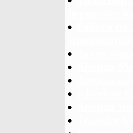
перевозке п
Работа на
микроавтоб
Заказ микр
Аренда Ме
Аренда авт
Kharkov C
Аренда ми
Transfer fr