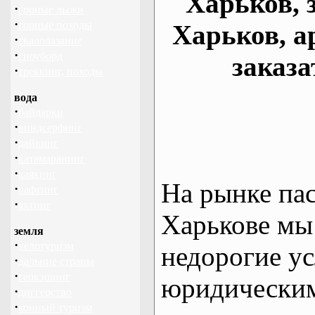
Харьков, 
·
горные лыжи
·
горные походы
Харьков, а
·
скалолазание
·
сноуборд
заказа
·
треккинг, походы
вода
·
байдарки
·
виндсерфинг
·
дайвинг
·
катамаранинг
·
каякинг
На рынке па
·
рафтинг
·
яхтинг
Харькове мы
земля
·
велотуризм
недорогие ус
·
дальние страны
·
геокэшинг
юридическим
·
диггерство
·
конный туризм