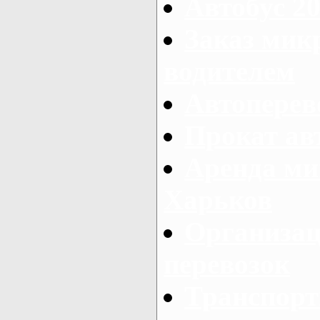
Автобус 20
Заказ мик
водителем
Автоперев
Прокат ав
Аренда ми
Харьков
Организац
перевозок
Транспорт