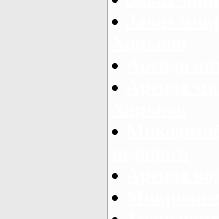
Заказ микр
Харьков
Аренда авт
Аренда ми
Харьков
Микоавтоб
недорого
Аренда во
Микроавто
Транспорт