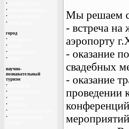
·
лыжный туризм
·
пешие путешествия
Мы решаем с
·
собачьи упряжки
·
спелеология
- встреча на 
город
аэропорту г.
·
гимнастика
·
ролики
- оказание 
·
скейтбординг
·
фитнес
свадебных м
научно-
познавательный
- оказание т
туризм
·
археология
проведении 
·
зеленый туризм
·
история
конференций
·
эзотерика
·
экологический туризм
мероприяти
·
этнографический
туризм