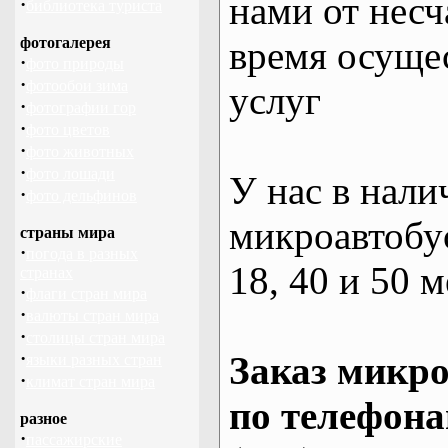
нами от несч
·
библиотека туриста
фотогалерея
время осуще
·
фото природы
·
фотообои зима
услуг
·
фотографии гор
·
фото цветов
·
фото животных
·
фото лошади
У нас в нали
·
фото дельфинов
микроавтобус
страны мира
·
погода в разных
18, 40 и 50 м
странах
·
флаги стран мира
·
валюты стран мира
·
столицы стран мира
·
Заказ микро
языки разных стран
·
климат стран мира
по телефона
разное
·
пассажирские