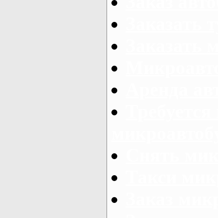
Заказ авто
Заказать 
Заказать 
Микроавто
Аренда авт
Требуется
микроавтоб
Снять мик
Такси мик
Заказ мик