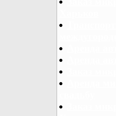
Заказ мик
Харьков
Транспорт
междугород
Аренда авт
Аренда авт
Заказ микр
Аренда ми
свадьбу
Заказ микр