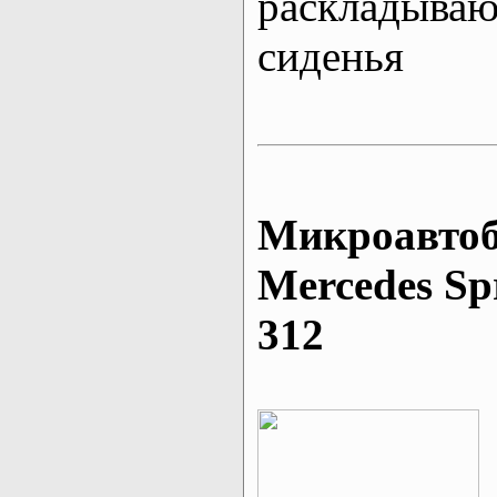
раскладыва
сиденья
Микроавтоб
Mеrcedes Sp
312