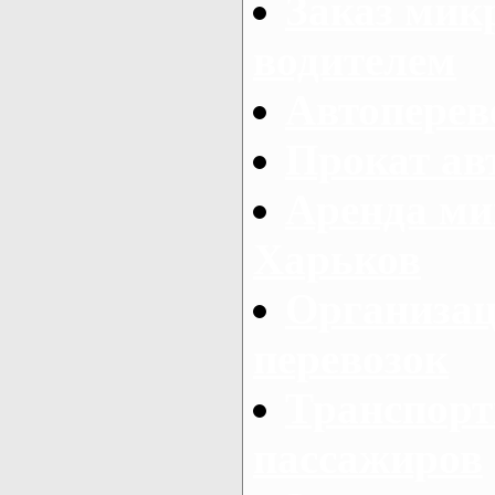
Заказ мик
водителем
Автоперев
Прокат ав
Аренда ми
Харьков
Организац
перевозок
Транспорт
пассажиров