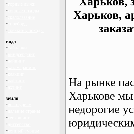
Харьков, 
·
горные лыжи
·
горные походы
Харьков, а
·
скалолазание
·
сноуборд
заказа
·
треккинг, походы
вода
·
байдарки
·
виндсерфинг
·
дайвинг
·
катамаранинг
·
каякинг
На рынке па
·
рафтинг
·
яхтинг
Харькове мы
земля
·
велотуризм
недорогие ус
·
дальние страны
·
геокэшинг
юридическим
·
диггерство
·
конный туризм