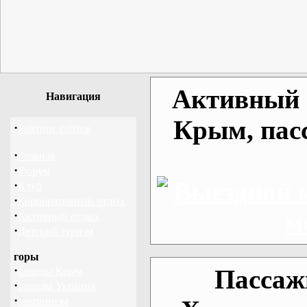
Активный о
Навигация
Крым, пас
·
Рейтинг сайтов
·
Главная
·
Форум
·
Клуб
·
Корпоративный отдых
·
Активный отдых
·
Детский туризм
горы
·
Пассаж
походы Крым
·
походы Украина
·
альпинизм