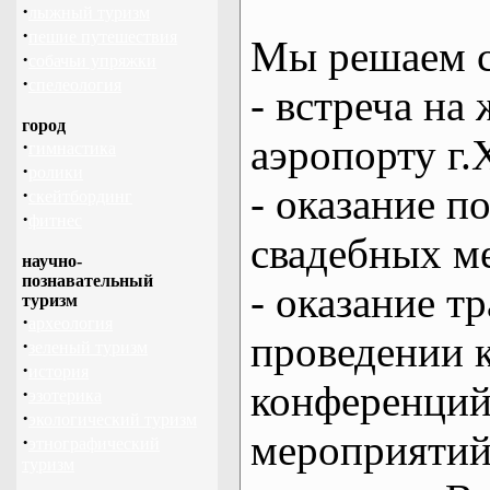
·
лыжный туризм
·
пешие путешествия
Мы решаем с
·
собачьи упряжки
·
спелеология
- встреча на 
город
аэропорту г.
·
гимнастика
·
ролики
- оказание 
·
скейтбординг
·
фитнес
свадебных м
научно-
познавательный
- оказание т
туризм
·
археология
проведении 
·
зеленый туризм
·
история
конференций
·
эзотерика
·
экологический туризм
мероприяти
·
этнографический
туризм