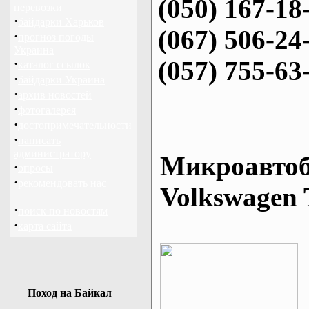
(050) 167-18
перевозки
·
байдарки Харьков
(067) 506-24
·
прогноз погоды
Украина
(057) 755-63
·
каталог ссылок
·
байдарки Украина
·
архив новостей
·
фотогалерея
·
достопримечательности
·
написать
администратору
Микроавтоб
·
опросы
·
рекомендовать нас
Volkswagen 
·
поиск по новостям
·
карта сайта
Поход на Байкал