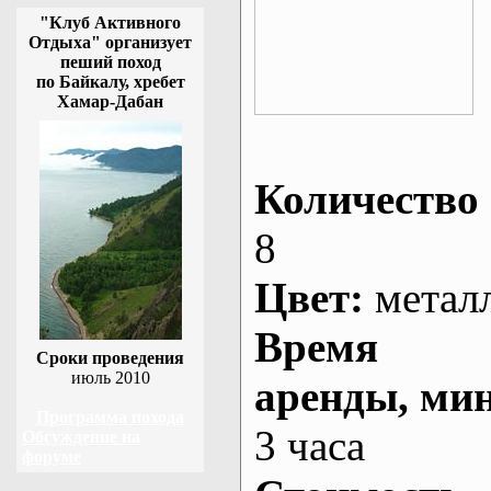
"Клуб Активного
Отдыха" организует
пеший поход
по Байкалу, хребет
Хамар-Дабан
Количество 
8
Цвет:
метал
Время
Сроки проведения
июль 2010
аренды
, ми
Программа похода
3 часа
Обсуждение на
форуме