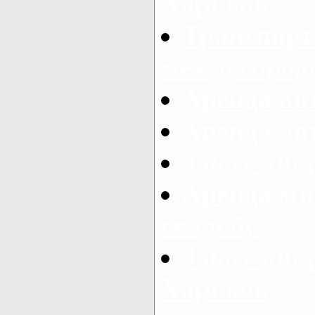
Харьков
Транспорт
междугород
Аренда авт
Аренда авт
Заказ микр
Аренда ми
свадьбу
Заказ микр
Харьков