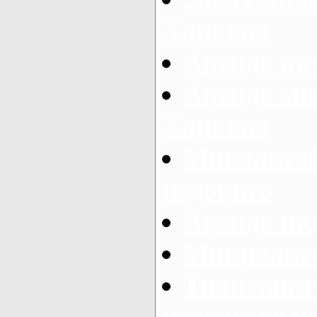
Харьков
Аренда авт
Аренда ми
Харьков
Микоавтоб
недорого
Аренда во
Микроавто
Транспорт
перевозке п