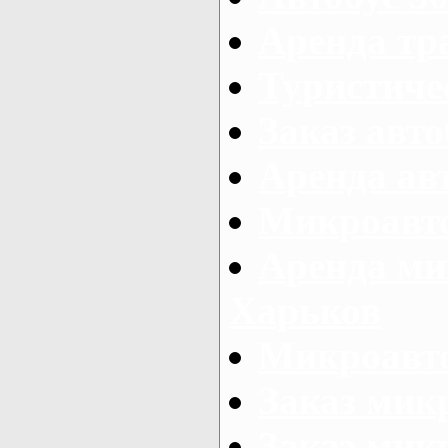
Аренда тр
Туристиче
Заказ авто
Аренда ав
Микроавто
Аренда ми
Харьков
Микроавто
Заказ мик
Заказ микр