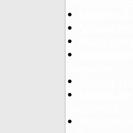
пассажирски
Автобус Х
Аренда ми
Заказ мик
Транспорт
Харьков
Аренда тр
Аренда ми
автобусов
Заказ авто