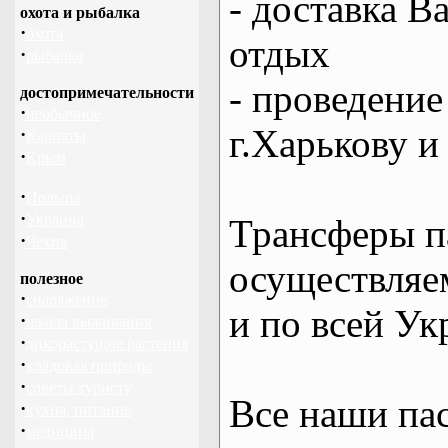
- доставка В
охота и рыбалка
·
охота
отдых
·
рыбалка
- проведение
достопримечательности
·
необычное
г.Харькову и
·
Карпаты
·
Крым
·
Польша
·
Украина
Трансферы п
·
Чехия
осуществляем
полезное
·
снаряжение
и по всей Ук
·
школа выживания
·
дикорастущие растения
·
кладовая природы
·
советы туристу
Все наши па
·
кухня, питание
·
медицина