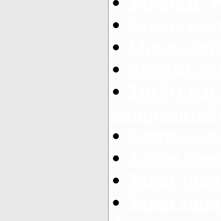
Заказать 
Заказать 
Микроавто
Аренда авт
Требуется
микроавтоб
Снять мик
Такси мик
Заказ мик
Заказ мик