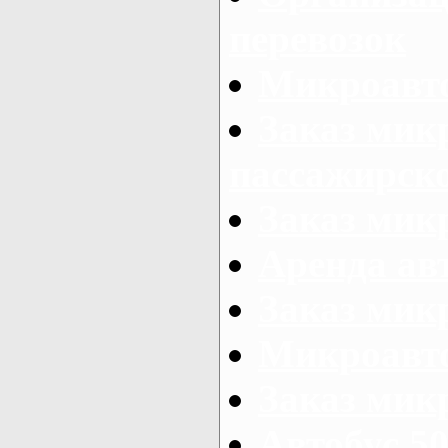
перевозок
Микроавто
Заказ мик
пассажирск
Заказ мик
Аренда авт
Заказ мик
Микроавто
Заказ микр
Автобус 50