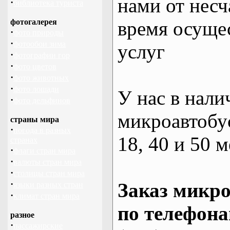
нами от несч
·
библиотека туриста
фотогалерея
время осуще
·
фото природы
·
фотообои зима
услуг
·
фотографии гор
·
фото цветов
·
фото животных
·
фото лошади
У нас в нали
·
фото дельфинов
микроавтобус
страны мира
·
погода в разных
18, 40 и 50 м
странах
·
флаги стран мира
·
валюты стран мира
·
столицы стран мира
·
Заказ микро
языки разных стран
·
климат стран мира
по телефона
разное
·
пассажирские