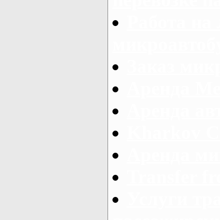
Работа на
микроавтоб
Заказ микр
Аренда Ме
Аренда авт
Kharkov C
Аренда ми
Transfer fr
Услуги тр