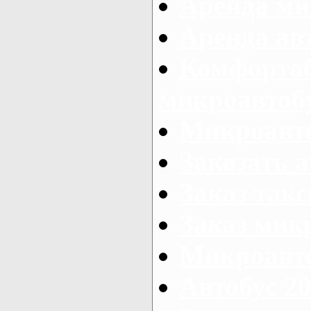
Аренда ми
Аренда ав
Комфорта
микроавтоб
Микроавто
Заказать а
Заказ так
Заказ мик
Микроавто
Автобус 20