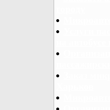
городу
Микроавто
Услуги па
на автобусе
Организац
пассажирски
Заказ микр
Харьков
Микроавто
Организац