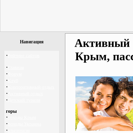
Активный о
Навигация
Крым, пас
·
Рейтинг сайтов
·
Главная
·
Форум
·
Клуб
·
Корпоративный отдых
·
Активный отдых
·
Детский туризм
горы
·
походы Крым
·
походы Украина
·
альпинизм