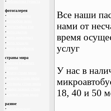
·
библиотека туриста
фотогалерея
Все наши па
·
фото природы
·
фотообои зима
нами от несч
·
фотографии гор
·
фото цветов
время осуще
·
фото животных
·
фото лошади
услуг
·
фото дельфинов
страны мира
·
погода в разных
У нас в нали
странах
·
флаги стран мира
·
валюты стран мира
микроавтобус
·
столицы стран мира
·
языки разных стран
18, 40 и 50 м
·
климат стран мира
разное
·
пассажирские