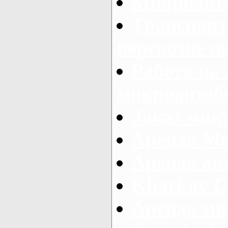
Микроавто
Транспорт
перевозке п
Работа на
микроавтоб
Заказ микр
Аренда Ме
Аренда авт
Kharkov C
Аренда ми