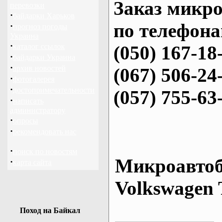
Заказ микро
перевозки
·
байдарки Харьков
по телефона
·
прогноз погоды
Украина
·
каталог ссылок
(050) 167-18
·
байдарки Украина
·
архив новостей
(067) 506-24
·
фотогалерея
·
достопримечательности
(057) 755-63
·
написать
администратору
·
опросы
·
рекомендовать нас
·
поиск по новостям
Микроавтоб
·
карта сайта
Volkswagen 
Поход на Байкал