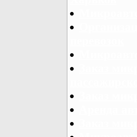
Микроавто
Организац
перевозок
Микроавто
Заказ мик
пассажирск
Заказ мик
Аренда авт
Заказ мик
Микроавто