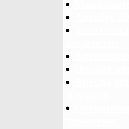
Микроавто
Автобус 20
Заказ мик
водителем
Автоперев
Прокат ав
Аренда ми
Харьков
Организац
перевозок