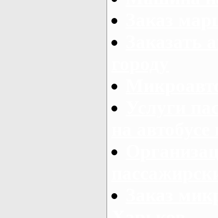
Заказ мар
Заказать а
городу
Микроавто
Услуги па
на автобусе
Организац
пассажирски
Заказ микр
Харьков