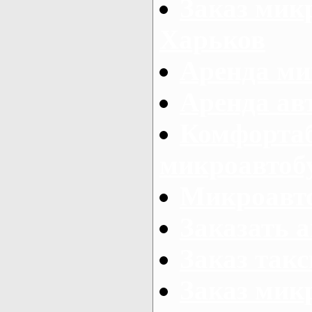
Заказ микр
Харьков
Аренда ми
Аренда ав
Комфорта
микроавтоб
Микроавто
Заказать а
Заказ так
Заказ мик