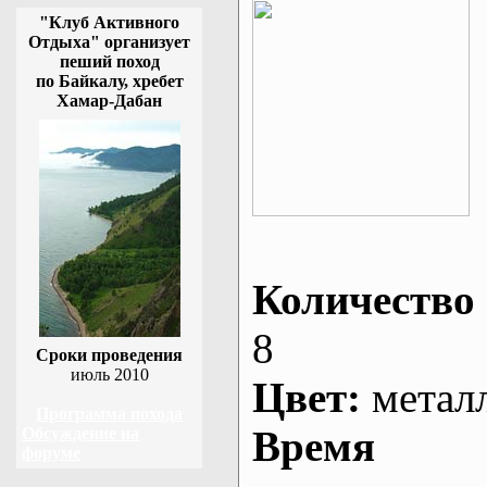
"Клуб Активного
Отдыха" организует
пеший поход
по Байкалу, хребет
Хамар-Дабан
Количество 
8
Сроки проведения
июль 2010
Цвет:
метал
Программа похода
Время
Обсуждение на
форуме