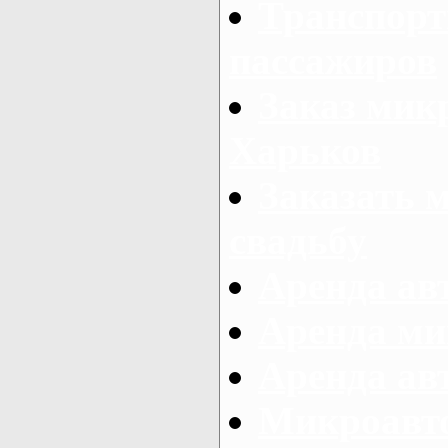
Транспорт
пассажиров
Заказ микр
Харьков
Заказать 
свадьбу
Аренда авт
Аренда ми
Аренда ав
Микроавтоб