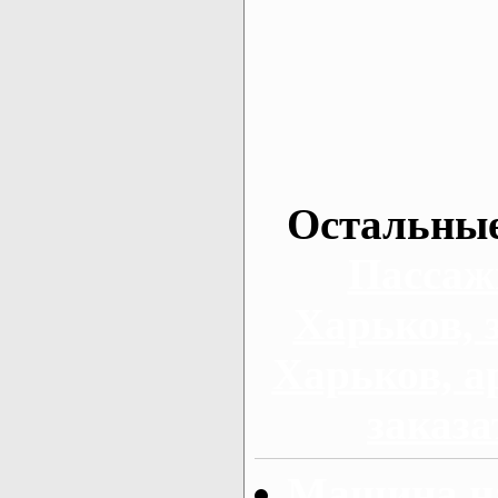
Остальные
Пассаж
Харьков, 
Харьков, а
заказа
Машина на