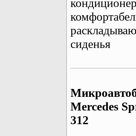
кондиционе
комфортабе
раскладыва
сиденья
Микроавтоб
Mеrcedes Sp
312