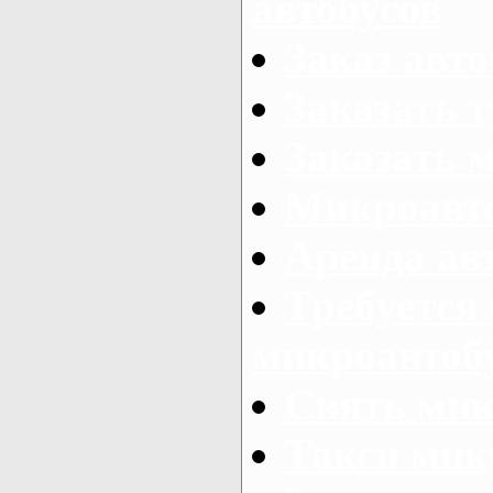
автобусов
Заказ авто
Заказать 
Заказать 
Микроавто
Аренда авт
Требуется
микроавтоб
Снять мик
Такси мик