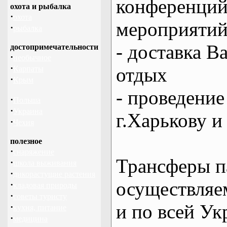
конференций
охота и рыбалка
·
охота
мероприяти
·
рыбалка
- доставка В
достопримечательности
·
необычное
·
отдых
Карпаты
·
Крым
- проведение
·
Польша
·
Украина
г.Харькову и
·
Чехия
полезное
·
снаряжение
Трансферы п
·
школа выживания
·
дикорастущие растения
осуществляем
·
кладовая природы
·
советы туристу
и по всей Ук
·
кухня, питание
·
медицина