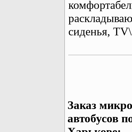
комфортабе
раскладыва
сиденья, T
Заказ микро
автобусов п
Харькове: