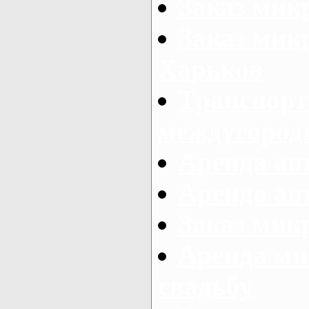
Заказ мик
Заказ мик
Харьков
Транспорт
междугород
Аренда авт
Аренда авт
Заказ микр
Аренда ми
свадьбу