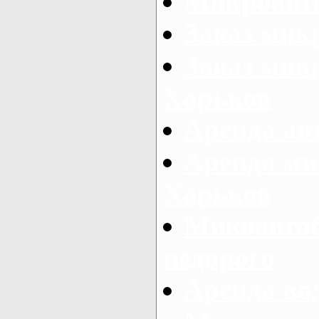
Микроавто
Заказ мик
Заказ микр
Харьков
Аренда авт
Аренда ми
Харьков
Микоавтоб
недорого
Аренда во