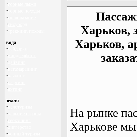
·
горные лыжи
·
горные походы
Пассаж
·
скалолазание
·
сноуборд
Харьков, 
·
треккинг, походы
Харьков, а
вода
·
байдарки
заказа
·
виндсерфинг
·
дайвинг
·
катамаранинг
·
каякинг
·
рафтинг
·
яхтинг
земля
·
велотуризм
На рынке па
·
дальние страны
·
геокэшинг
Харькове мы
·
диггерство
·
конный туризм