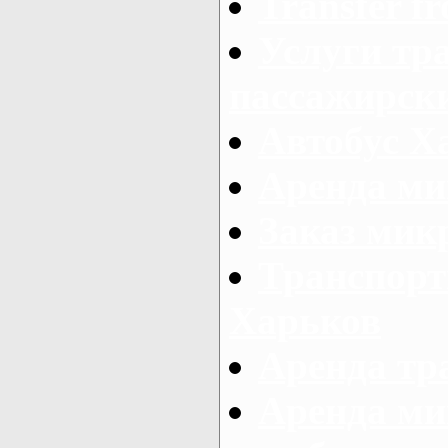
Transfer fr
Услуги тр
пассажирски
Автобус Х
Аренда ми
Заказ мик
Транспорт
Харьков
Аренда тр
Аренда ми