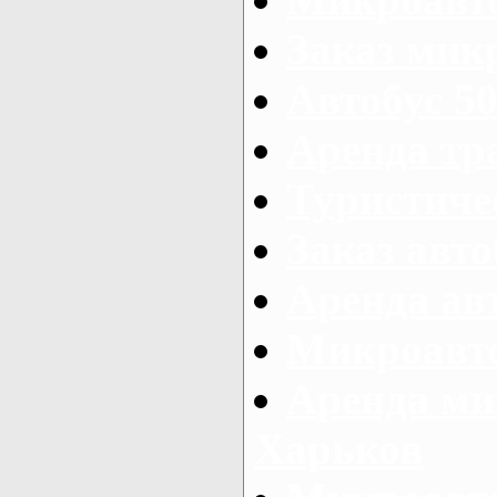
Заказ микр
Автобус 50
Аренда тр
Туристиче
Заказ авто
Аренда ав
Микроавто
Аренда ми
Харьков