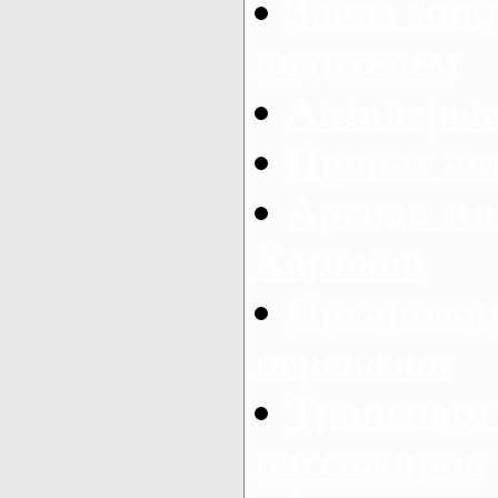
Заказ мик
водителем
Автоперев
Прокат ав
Аренда ми
Харьков
Организац
перевозок
Транспорт
пассажиров