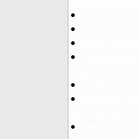
пассажирски
Автобус Х
Аренда ми
Заказ мик
Транспорт
Харьков
Аренда тр
Аренда ми
автобусов
Заказ авто