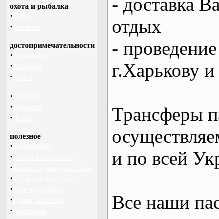
- доставка В
охота и рыбалка
·
охота
отдых
·
рыбалка
- проведение
достопримечательности
·
необычное
г.Харькову и
·
Карпаты
·
Крым
·
Польша
·
Украина
Трансферы п
·
Чехия
осуществляем
полезное
·
снаряжение
и по всей Ук
·
школа выживания
·
дикорастущие растения
·
кладовая природы
·
советы туристу
Все наши па
·
кухня, питание
·
медицина