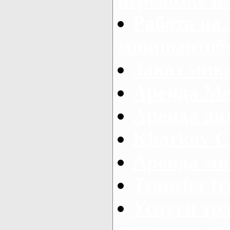
Работа на
микроавтоб
Заказ микр
Аренда Ме
Аренда авт
Kharkov C
Аренда ми
Transfer fr
Услуги тр