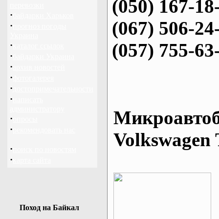
(050) 167-18
перевозки
·
байдарки Харьков
(067) 506-24
·
прогноз погоды
Украина
(057) 755-63
·
каталог ссылок
·
байдарки Украина
·
архив новостей
·
фотогалерея
·
достопримечательности
·
написать
администратору
Микроавтоб
·
опросы
·
рекомендовать нас
Volkswagen 
·
поиск по новостям
·
карта сайта
Поход на Байкал