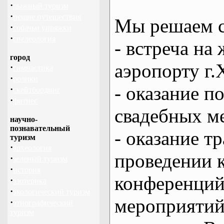
·
лыжный туризм
·
пешие путешествия
Мы решаем с
·
собачьи упряжки
·
спелеология
- встреча на 
город
аэропорту г.
·
гимнастика
·
ролики
- оказание 
·
скейтбординг
·
фитнес
свадебных м
научно-
познавательный
- оказание т
туризм
·
археология
проведении 
·
зеленый туризм
·
история
конференций
·
эзотерика
·
экологический туризм
мероприяти
·
этнографический
туризм