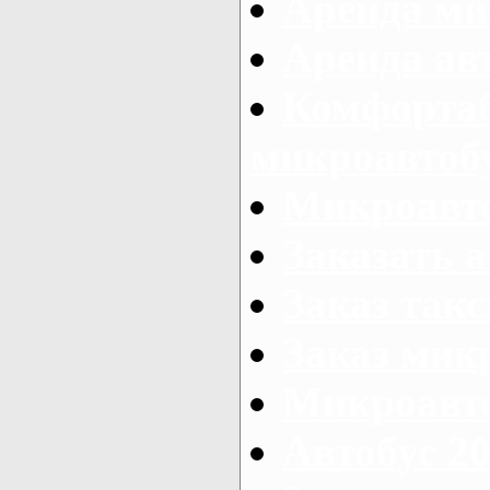
Аренда ми
Аренда ав
Комфорта
микроавтоб
Микроавто
Заказать а
Заказ так
Заказ мик
Микроавто
Автобус 20