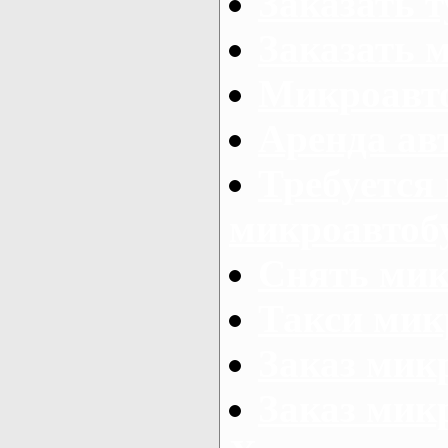
Заказать 
Заказать 
Микроавто
Аренда авт
Требуется
микроавтоб
Снять мик
Такси мик
Заказ мик
Заказ мик