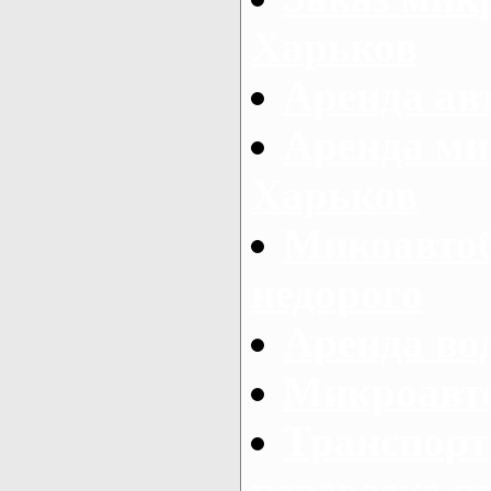
Харьков
Аренда авт
Аренда ми
Харьков
Микоавтоб
недорого
Аренда во
Микроавто
Транспорт
перевозке п