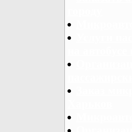
городу
Микроавто
Услуги па
на автобусе
Организац
пассажирски
Заказ микр
Харьков
Микроавто
Организац