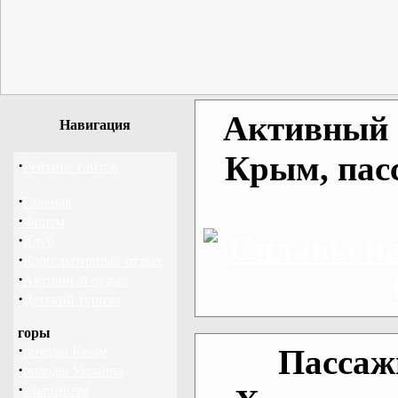
Активный о
Навигация
Крым, пас
·
Рейтинг сайтов
·
Главная
·
Форум
·
Клуб
·
Корпоративный отдых
·
Активный отдых
·
Детский туризм
горы
·
Пассаж
походы Крым
·
походы Украина
·
альпинизм