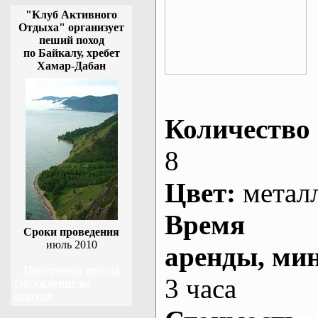
"Клуб Активного
Отдыха" организует
пеший поход
по Байкалу, хребет
Хамар-Дабан
Количество 
8
Цвет:
метал
Время
Сроки проведения
июль 2010
аренды
, ми
Программа похода
3 часа
Обсуждение на
форуме