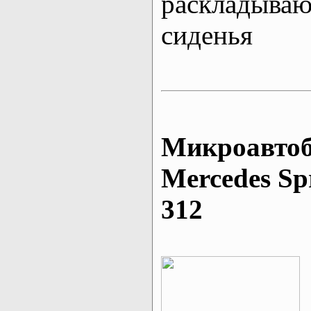
раскладыва
сиденья
Микроавтоб
Mеrcedes Sp
312