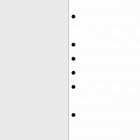
Харьков
Транспорт
междугород
Аренда авт
Аренда авт
Заказ микр
Аренда ми
свадьбу
Заказ микр
Харьков