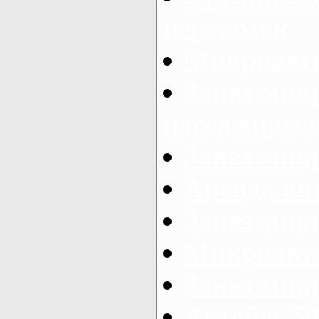
перевозок
Микроавто
Заказ мик
пассажирск
Заказ мик
Аренда авт
Заказ мик
Микроавто
Заказ микр
Автобус 50