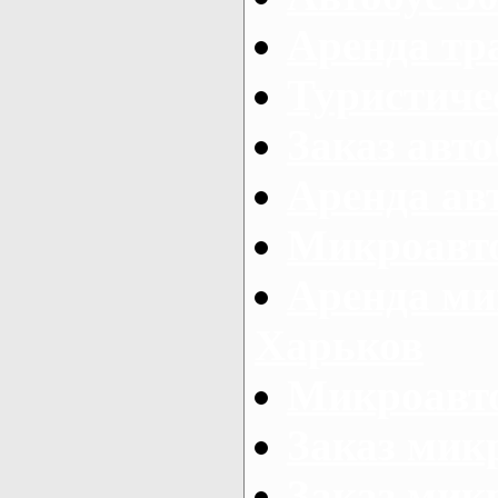
Аренда тр
Туристиче
Заказ авто
Аренда ав
Микроавто
Аренда ми
Харьков
Микроавто
Заказ мик
Заказ микр