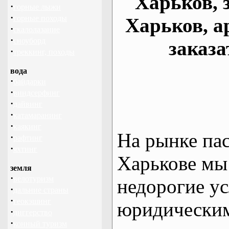
Харьков, 
·
горные лыжи
·
горные походы
Харьков, а
·
скалолазание
·
сноуборд
заказа
·
треккинг, походы
вода
·
байдарки
·
виндсерфинг
·
дайвинг
·
катамаранинг
·
каякинг
На рынке па
·
рафтинг
·
яхтинг
Харькове мы
земля
·
велотуризм
недорогие ус
·
дальние страны
·
геокэшинг
юридическим
·
диггерство
·
конный туризм