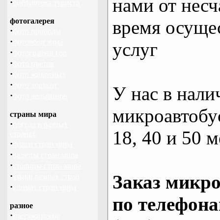
нами от несч
·
библиотека туриста
фотогалерея
время осуще
·
фото природы
·
фотообои зима
услуг
·
фотографии гор
·
фото цветов
·
фото животных
·
фото лошади
У нас в нали
·
фото дельфинов
микроавтобус
страны мира
·
погода в разных
18, 40 и 50 м
странах
·
флаги стран мира
·
валюты стран мира
·
столицы стран мира
·
Заказ микро
языки разных стран
·
климат стран мира
по телефона
разное
·
пассажирские