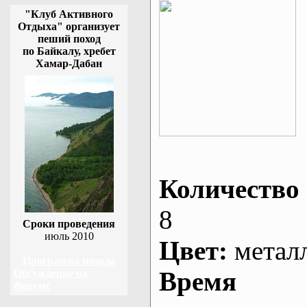
"Клуб Активного
Отдыха" организует
пеший поход
по Байкалу, хребет
Хамар-Дабан
Количество 
8
Сроки проведения
июль 2010
Цвет:
метал
Программа похода
Время
Обсуждение на
форуме