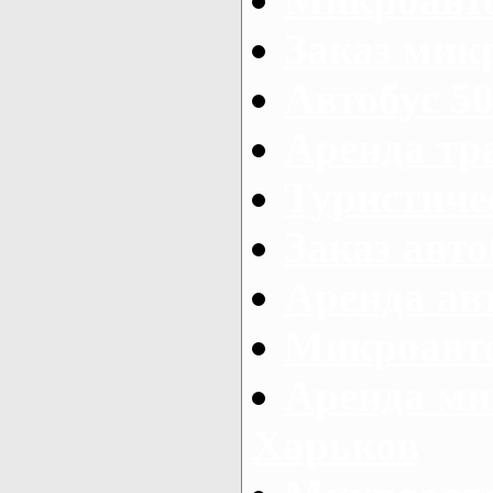
Заказ микр
Автобус 50
Аренда тр
Туристиче
Заказ авто
Аренда ав
Микроавто
Аренда ми
Харьков