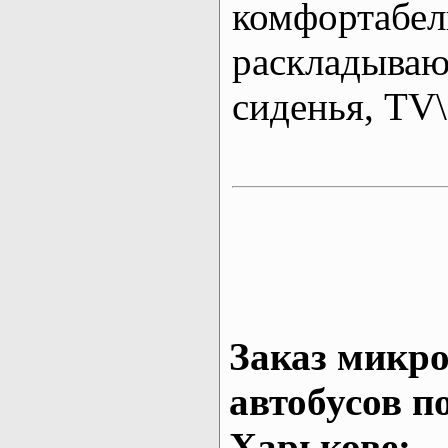
комфортабе
раскладыва
сиденья, T
Заказ микро
автобусов п
Харькове: