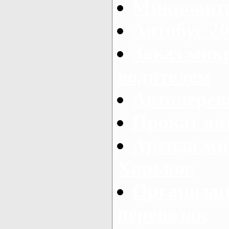
Микроавто
Автобус 20
Заказ мик
водителем
Автоперев
Прокат ав
Аренда ми
Харьков
Организац
перевозок