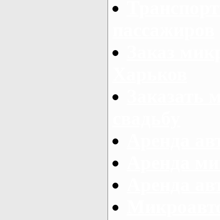
Транспорт
пассажиров
Заказ микр
Харьков
Заказать 
свадьбу
Аренда авт
Аренда ми
Аренда ав
Микроавтоб