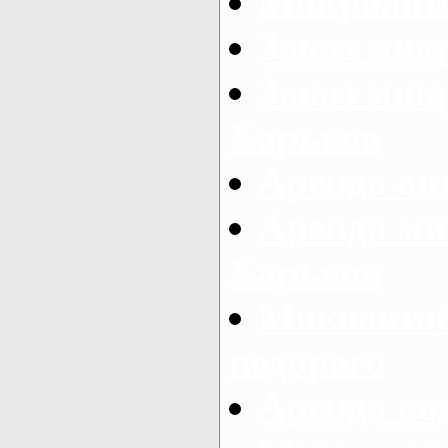
Микроавто
Заказ мик
Заказ микр
Харьков
Аренда авт
Аренда ми
Харьков
Микоавтоб
недорого
Аренда во