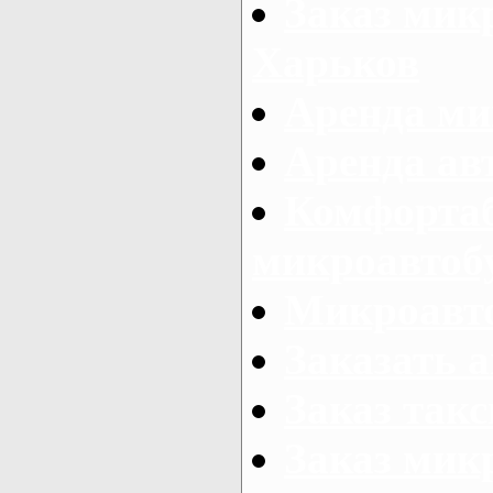
Заказ микр
Харьков
Аренда ми
Аренда ав
Комфорта
микроавтоб
Микроавто
Заказать а
Заказ так
Заказ мик