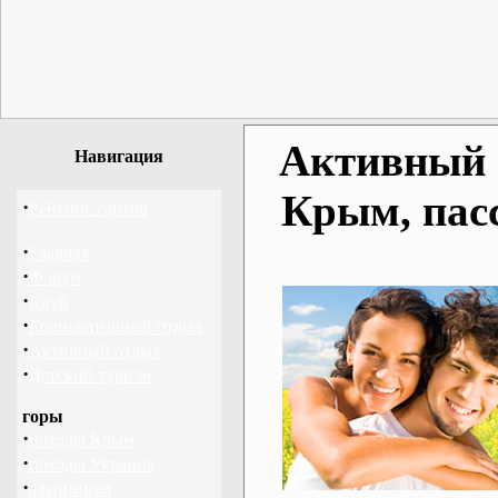
Активный о
Навигация
Крым, пас
·
Рейтинг сайтов
·
Главная
·
Форум
·
Клуб
·
Корпоративный отдых
·
Активный отдых
·
Детский туризм
горы
·
походы Крым
·
походы Украина
·
альпинизм