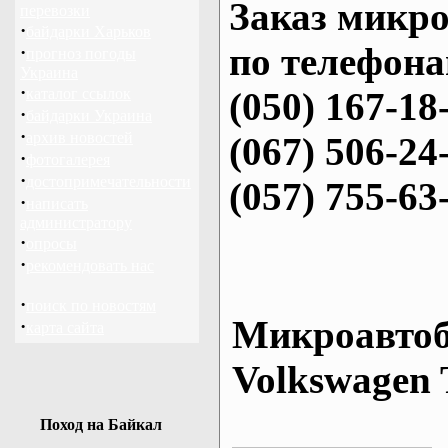
Заказ микро
перевозки
·
байдарки Харьков
по телефона
·
прогноз погоды
Украина
·
каталог ссылок
(050) 167-18
·
байдарки Украина
·
архив новостей
(067) 506-24
·
фотогалерея
·
достопримечательности
(057) 755-63
·
написать
администратору
·
опросы
·
рекомендовать нас
·
поиск по новостям
Микроавтоб
·
карта сайта
Volkswagen 
Поход на Байкал