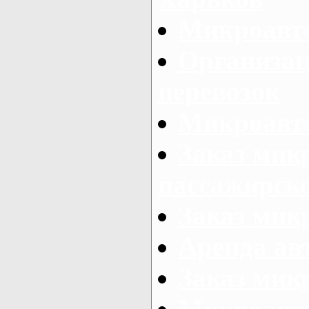
Микроавто
Организац
перевозок
Микроавто
Заказ мик
пассажирск
Заказ мик
Аренда авт
Заказ мик
Микроавто