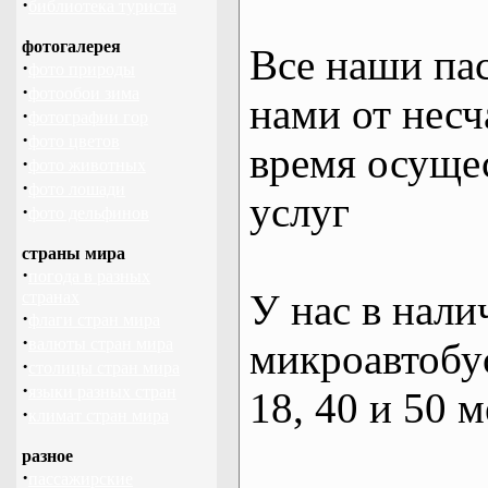
·
библиотека туриста
фотогалерея
Все наши па
·
фото природы
·
фотообои зима
нами от несч
·
фотографии гор
·
фото цветов
время осуще
·
фото животных
·
фото лошади
услуг
·
фото дельфинов
страны мира
·
погода в разных
У нас в нали
странах
·
флаги стран мира
·
валюты стран мира
микроавтобус
·
столицы стран мира
·
языки разных стран
18, 40 и 50 м
·
климат стран мира
разное
·
пассажирские