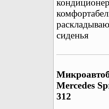
кондиционе
комфортабе
раскладыва
сиденья
Микроавтоб
Mеrcedes Sp
312