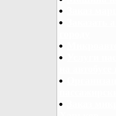
Заказ мар
Заказать а
городу
Микроавто
Услуги па
на автобусе
Организац
пассажирски
Заказ микр
Харьков