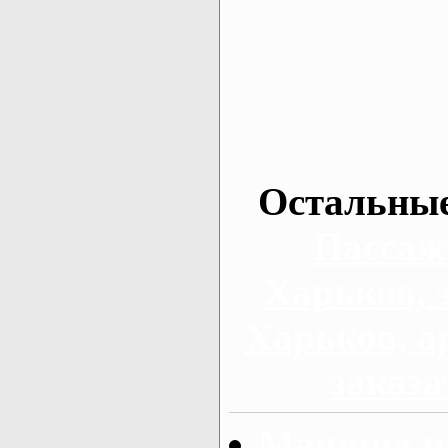
Остальные
Пассаж
Харьков, 
Харьков, а
заказа
Машина на