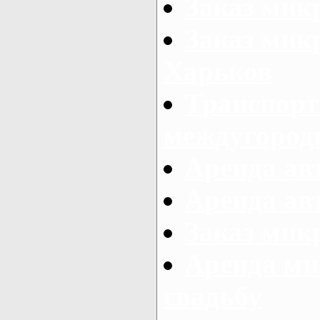
Заказ мик
Заказ мик
Харьков
Транспорт
междугород
Аренда авт
Аренда авт
Заказ микр
Аренда ми
свадьбу