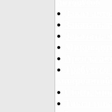
автобусов
Заказ авто
Заказать 
Заказать 
Микроавто
Аренда авт
Требуется
микроавтоб
Снять мик
Такси мик