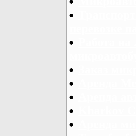
Микроавто
Транспорт
перевозке п
Работа на
микроавтоб
Заказ микр
Аренда Ме
Аренда авт
Kharkov C
Аренда ми