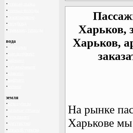
·
горные лыжи
·
горные походы
Пассаж
·
скалолазание
·
сноуборд
Харьков, 
·
треккинг, походы
Харьков, а
вода
·
байдарки
заказа
·
виндсерфинг
·
дайвинг
·
катамаранинг
·
каякинг
·
рафтинг
·
яхтинг
земля
·
велотуризм
На рынке па
·
дальние страны
·
геокэшинг
Харькове мы
·
диггерство
·
конный туризм