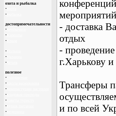
конференций
охота и рыбалка
·
охота
мероприяти
·
рыбалка
- доставка В
достопримечательности
·
необычное
·
отдых
Карпаты
·
Крым
- проведение
·
Польша
·
Украина
г.Харькову и
·
Чехия
полезное
·
снаряжение
Трансферы п
·
школа выживания
·
дикорастущие растения
осуществляем
·
кладовая природы
·
советы туристу
и по всей Ук
·
кухня, питание
·
медицина