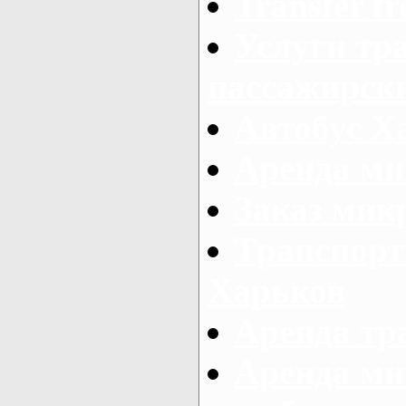
Transfer fr
Услуги тр
пассажирски
Автобус Х
Аренда ми
Заказ мик
Транспорт
Харьков
Аренда тр
Аренда ми