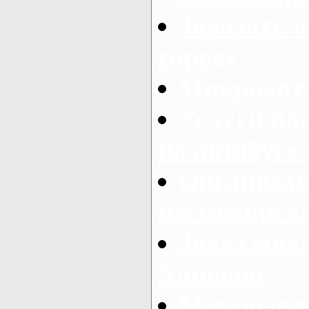
Заказать а
городу
Микроавто
Услуги па
на автобусе
Организац
пассажирски
Заказ микр
Харьков
Микроавто