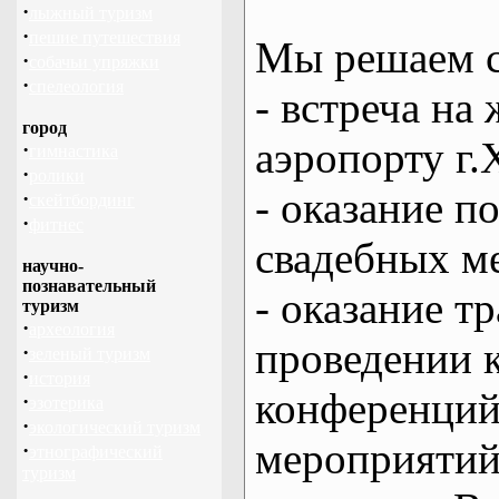
·
лыжный туризм
·
пешие путешествия
Мы решаем с
·
собачьи упряжки
·
спелеология
- встреча на 
город
аэропорту г.
·
гимнастика
·
ролики
- оказание 
·
скейтбординг
·
фитнес
свадебных м
научно-
познавательный
- оказание т
туризм
·
археология
проведении 
·
зеленый туризм
·
история
конференций
·
эзотерика
·
экологический туризм
мероприяти
·
этнографический
туризм