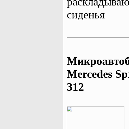
раскладыва
сиденья
Микроавтоб
Mеrcedes Sp
312