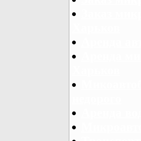
Заказ микр
Харьков
Аренда авт
Аренда ми
Харьков
Микоавтоб
недорого
Аренда во
Микроавто
Транспорт