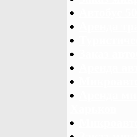
Автобус 50
Аренда тр
Туристиче
Заказ авто
Аренда ав
Микроавто
Аренда ми
Харьков
Микроавто
Заказ мик