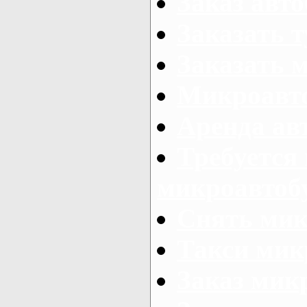
Заказ авто
Заказать 
Заказать 
Микроавто
Аренда авт
Требуется
микроавтоб
Снять мик
Такси мик
Заказ мик