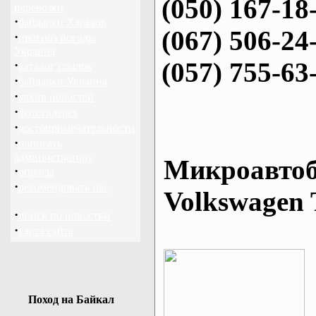
(050) 167-18
перевозки
·
байдарки Харьков
(067) 506-24
·
прогноз погоды
Украина
(057) 755-63
·
каталог ссылок
·
байдарки Украина
·
архив новостей
·
фотогалерея
·
достопримечательности
·
написать
администратору
Микроавтоб
·
опросы
·
рекомендовать нас
Volkswagen 
·
поиск по новостям
·
карта сайта
Поход на Байкал