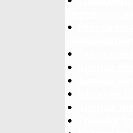
перевозке п
Работа на
микроавтоб
Заказ микр
Аренда Ме
Аренда авт
Kharkov C
Аренда ми
Transfer fr