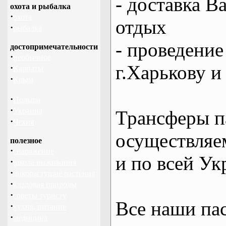
- доставка В
охота и рыбалка
·
охота
отдых
·
рыбалка
- проведение
достопримечательности
·
необычное
г.Харькову и
·
Карпаты
·
Крым
·
Польша
·
Украина
Трансферы п
·
Чехия
осуществляем
полезное
·
снаряжение
и по всей Ук
·
школа выживания
·
дикорастущие растения
·
кладовая природы
·
советы туристу
Все наши па
·
кухня, питание
·
медицина