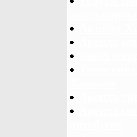
Услуги тр
пассажирски
Автобус Х
Аренда ми
Заказ мик
Транспорт
Харьков
Аренда тр
Аренда ми
автобусов