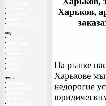
Харьков, 
·
горные лыжи
·
горные походы
Харьков, а
·
скалолазание
·
сноуборд
заказа
·
треккинг, походы
вода
·
байдарки
·
виндсерфинг
·
дайвинг
·
катамаранинг
·
каякинг
На рынке па
·
рафтинг
·
яхтинг
Харькове мы
земля
·
велотуризм
недорогие ус
·
дальние страны
·
геокэшинг
юридическим
·
диггерство
·
конный туризм