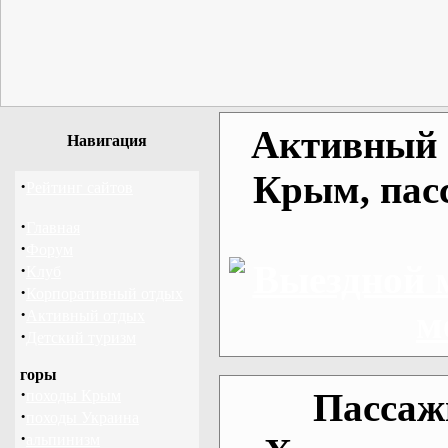
Активный о
Навигация
Крым, пас
·
Рейтинг сайтов
·
Главная
·
Форум
·
Клуб
·
Корпоративный отдых
·
Активный отдых
·
Детский туризм
горы
·
Пассаж
походы Крым
·
походы Украина
·
альпинизм