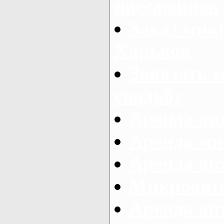
пассажиров
Заказ микр
Харьков
Заказать 
свадьбу
Аренда авт
Аренда ми
Аренда ав
Микроавтоб
Аренда авт