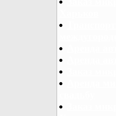
Заказ мик
Харьков
Транспорт
междугород
Аренда авт
Аренда авт
Заказ микр
Аренда ми
свадьбу
Заказ микр