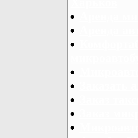
Харьков
Аренда ми
Аренда ав
Комфорта
микроавтоб
Микроавто
Заказать а
Заказ так
Заказ мик
Микроавто