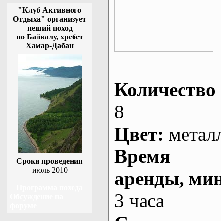
"Клуб Активного
Отдыха" организует
пеший поход
по Байкалу, хребет
Хамар-Дабан
Количество 
8
Цвет:
метал
Время
Сроки проведения
июль 2010
аренды
, ми
Программа похода
3 часа
Обсуждение на
форуме