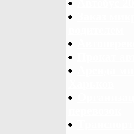
Автобус 20
Заказ мик
водителем
Автоперев
Прокат ав
Аренда ми
Харьков
Организац
перевозок
Транспорт