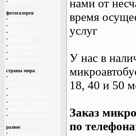
нами от несч
·
библиотека туриста
фотогалерея
время осуще
·
фото природы
·
фотообои зима
услуг
·
фотографии гор
·
фото цветов
·
фото животных
·
фото лошади
У нас в нали
·
фото дельфинов
микроавтобус
страны мира
·
погода в разных
18, 40 и 50 м
странах
·
флаги стран мира
·
валюты стран мира
·
столицы стран мира
·
Заказ микро
языки разных стран
·
климат стран мира
по телефона
разное
·
пассажирские