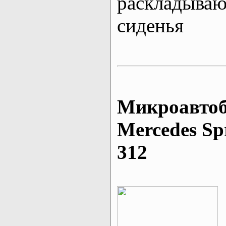
раскладыва
сиденья
Микроавтоб
Mеrcedes Sp
312