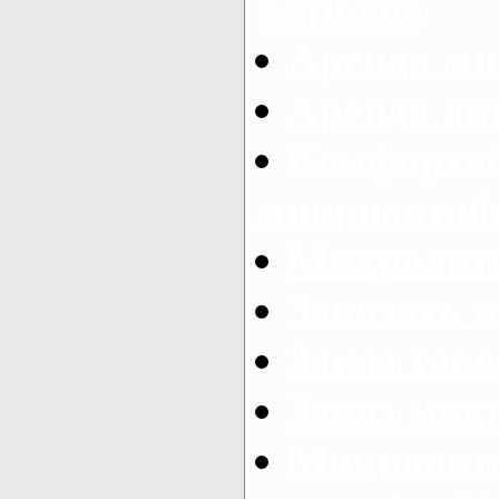
Харьков
Аренда ми
Аренда ав
Комфорта
микроавтоб
Микроавто
Заказать а
Заказ так
Заказ мик
Микроавто