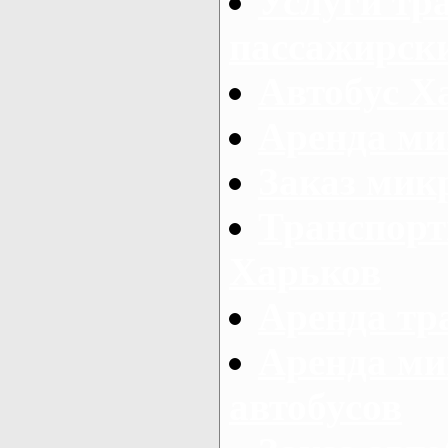
Услуги тр
пассажирски
Автобус Х
Аренда ми
Заказ мик
Транспорт
Харьков
Аренда тр
Аренда ми
автобусов