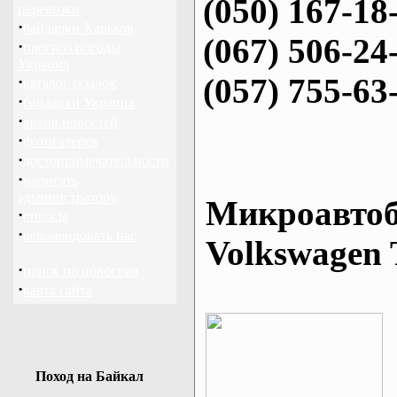
(050) 167-18
перевозки
·
байдарки Харьков
(067) 506-24
·
прогноз погоды
Украина
(057) 755-63
·
каталог ссылок
·
байдарки Украина
·
архив новостей
·
фотогалерея
·
достопримечательности
·
написать
администратору
Микроавтоб
·
опросы
·
рекомендовать нас
Volkswagen 
·
поиск по новостям
·
карта сайта
Поход на Байкал