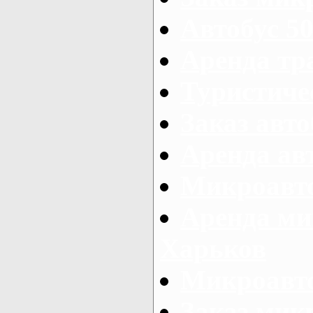
Автобус 50
Аренда тр
Туристиче
Заказ авто
Аренда ав
Микроавто
Аренда ми
Харьков
Микроавто
Заказ мик