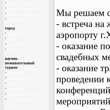
·
лыжный туризм
·
пешие путешествия
Мы решаем с
·
собачьи упряжки
·
спелеология
- встреча на 
город
аэропорту г.
·
гимнастика
·
ролики
- оказание 
·
скейтбординг
·
фитнес
свадебных м
научно-
познавательный
- оказание т
туризм
·
археология
проведении 
·
зеленый туризм
·
история
конференций
·
эзотерика
·
экологический туризм
мероприяти
·
этнографический
туризм