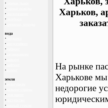
Харьков, 
·
горные лыжи
·
горные походы
Харьков, а
·
скалолазание
·
сноуборд
заказа
·
треккинг, походы
вода
·
байдарки
·
виндсерфинг
·
дайвинг
·
катамаранинг
·
каякинг
На рынке па
·
рафтинг
·
яхтинг
Харькове мы
земля
·
велотуризм
недорогие ус
·
дальние страны
·
геокэшинг
юридическим
·
диггерство
·
конный туризм