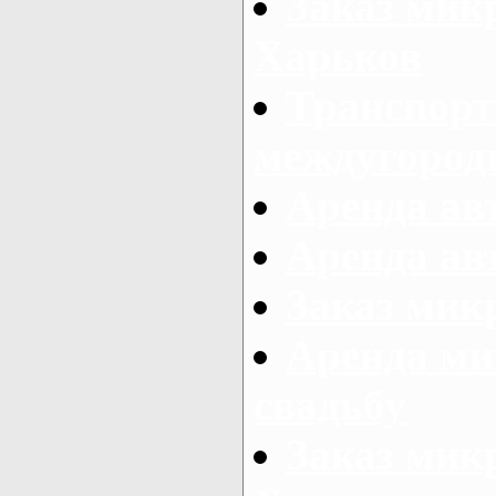
Заказ мик
Харьков
Транспорт
междугород
Аренда авт
Аренда авт
Заказ микр
Аренда ми
свадьбу
Заказ микр