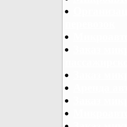
Организац
перевозок
Микроавто
Заказ мик
пассажирск
Заказ мик
Аренда авт
Заказ мик
Микроавто
Заказ микр