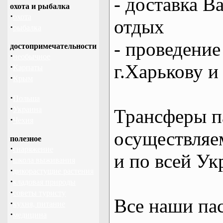
- доставка В
охота и рыбалка
·
охота
отдых
·
рыбалка
- проведение
достопримечательности
·
необычное
г.Харькову и
·
Карпаты
·
Крым
·
Польша
·
Украина
Трансферы п
·
Чехия
осуществляем
полезное
·
снаряжение
и по всей Ук
·
школа выживания
·
дикорастущие растения
·
кладовая природы
·
советы туристу
Все наши па
·
кухня, питание
·
медицина