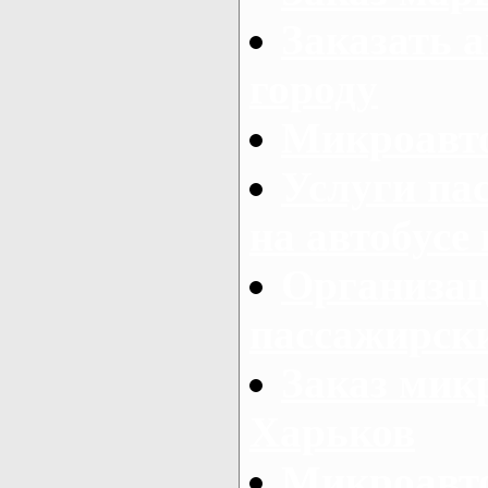
Заказать а
городу
Микроавто
Услуги па
на автобусе
Организац
пассажирски
Заказ микр
Харьков
Микроавто