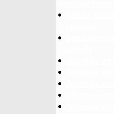
пассажиров
Заказ микр
Харьков
Заказать 
свадьбу
Аренда авт
Аренда ми
Аренда ав
Микроавтоб
Аренда авт