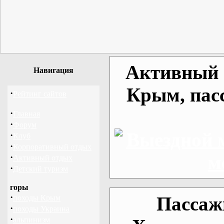
Активный о
Навигация
Крым, пас
·
Рейтинг сайтов
·
Главная
·
Форум
·
Клуб
·
Корпоративный отдых
·
Активный отдых
·
Детский туризм
горы
·
Пассаж
походы Крым
·
походы Украина
·
альпинизм