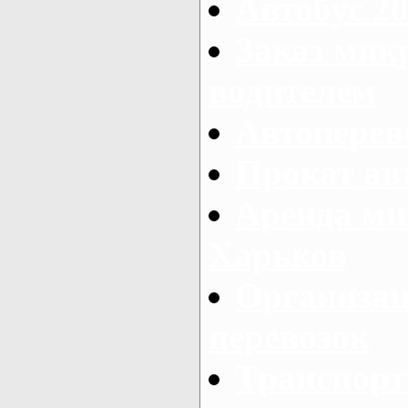
Автобус 20
Заказ мик
водителем
Автоперев
Прокат ав
Аренда ми
Харьков
Организац
перевозок
Транспорт