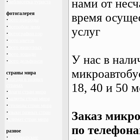
нами от несч
·
библиотека туриста
фотогалерея
время осуще
·
фото природы
·
фотообои зима
услуг
·
фотографии гор
·
фото цветов
·
фото животных
·
фото лошади
У нас в нали
·
фото дельфинов
микроавтобус
страны мира
·
погода в разных
18, 40 и 50 м
странах
·
флаги стран мира
·
валюты стран мира
·
столицы стран мира
·
Заказ микро
языки разных стран
·
климат стран мира
по телефона
разное
·
пассажирские