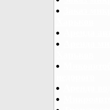
Заказ микр
Харьков
Аренда авт
Аренда ми
Харьков
Микоавтоб
недорого
Аренда во
Микроавто
Транспорт