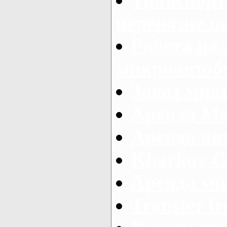
перевозке п
Работа на
микроавтоб
Заказ микр
Аренда Ме
Аренда авт
Kharkov C
Аренда ми
Transfer fr