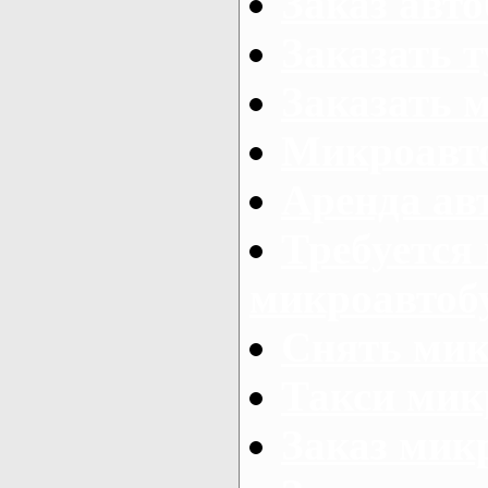
Заказ авто
Заказать 
Заказать 
Микроавто
Аренда авт
Требуется
микроавтоб
Снять мик
Такси мик
Заказ мик