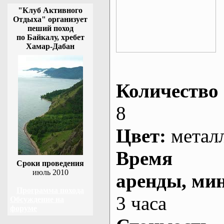
"Клуб Активного
Отдыха" организует
пеший поход
по Байкалу, хребет
Хамар-Дабан
Количество 
8
Цвет:
метал
Время
Сроки проведения
июль 2010
аренды
, ми
Программа похода
3 часа
Обсуждение на
форуме