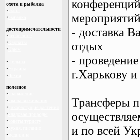
конференций
охота и рыбалка
·
охота
мероприяти
·
рыбалка
- доставка В
достопримечательности
·
необычное
·
отдых
Карпаты
·
Крым
- проведение
·
Польша
·
Украина
г.Харькову и
·
Чехия
полезное
·
снаряжение
Трансферы п
·
школа выживания
·
дикорастущие растения
осуществляем
·
кладовая природы
·
советы туристу
и по всей Ук
·
кухня, питание
·
медицина