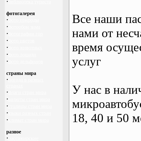
·
библиотека туриста
фотогалерея
Все наши па
·
фото природы
·
фотообои зима
нами от несч
·
фотографии гор
·
фото цветов
время осуще
·
фото животных
·
фото лошади
услуг
·
фото дельфинов
страны мира
·
погода в разных
У нас в нали
странах
·
флаги стран мира
·
валюты стран мира
микроавтобус
·
столицы стран мира
·
языки разных стран
18, 40 и 50 м
·
климат стран мира
разное
·
пассажирские