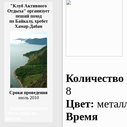
"Клуб Активного
Отдыха" организует
пеший поход
по Байкалу, хребет
Хамар-Дабан
Количество 
8
Сроки проведения
июль 2010
Цвет:
метал
Программа похода
Время
Обсуждение на
форуме