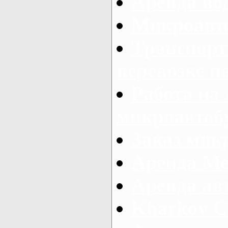
Аренда во
Микроавто
Транспорт
перевозке п
Работа на
микроавтоб
Заказ микр
Аренда Ме
Аренда авт
Kharkov C