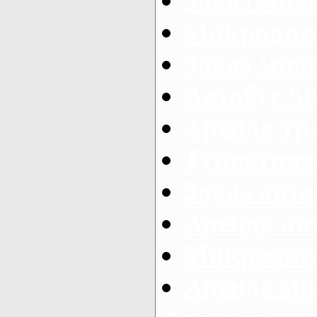
Микроавто
Заказ микр
Автобус 50
Аренда тр
Туристиче
Заказ авто
Аренда ав
Микроавто
Аренда ми