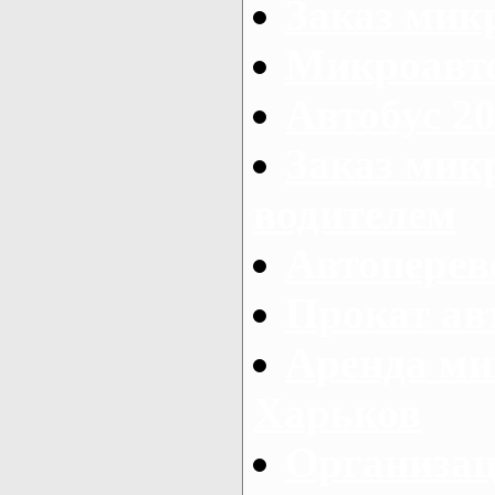
Заказ мик
Микроавто
Автобус 20
Заказ мик
водителем
Автоперев
Прокат ав
Аренда ми
Харьков
Организац