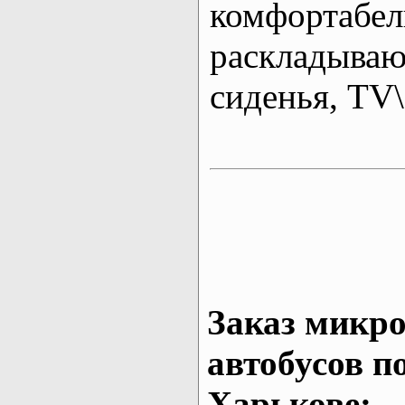
комфортабе
раскладыва
сиденья, T
Заказ микро
автобусов п
Харькове: