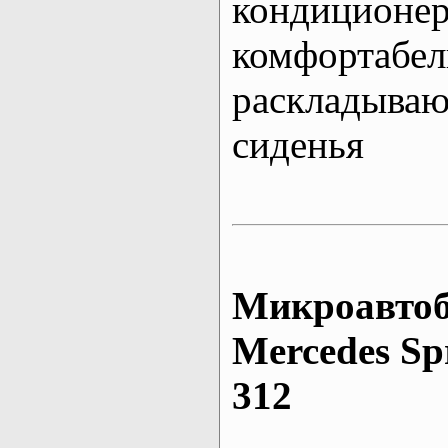
кондиционе
комфортабе
раскладыва
сиденья
Микроавтоб
Mеrcedes Sp
312