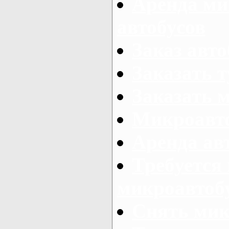
Аренда ми
автобусов
Заказ авто
Заказать 
Заказать 
Микроавто
Аренда авт
Требуется
микроавтоб
Снять мик