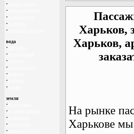
·
горные лыжи
·
горные походы
Пассаж
·
скалолазание
·
сноуборд
Харьков, 
·
треккинг, походы
Харьков, а
вода
·
байдарки
заказа
·
виндсерфинг
·
дайвинг
·
катамаранинг
·
каякинг
·
рафтинг
·
яхтинг
земля
·
велотуризм
На рынке па
·
дальние страны
·
геокэшинг
Харькове мы
·
диггерство
·
конный туризм