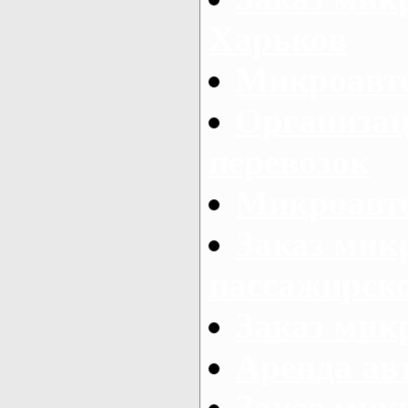
Харьков
Микроавто
Организац
перевозок
Микроавто
Заказ мик
пассажирск
Заказ мик
Аренда авт
Заказ мик