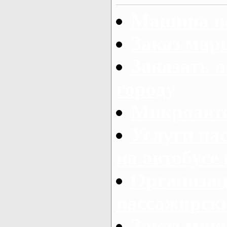
Машина на
Заказ мар
Заказать а
городу
Микроавто
Услуги па
на автобусе
Организац
пассажирски
Заказ микр