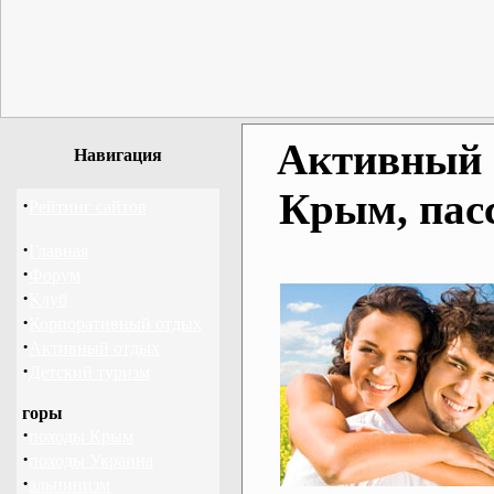
Активный о
Навигация
Крым, пас
·
Рейтинг сайтов
·
Главная
·
Форум
·
Клуб
·
Корпоративный отдых
·
Активный отдых
·
Детский туризм
горы
·
походы Крым
·
походы Украина
·
альпинизм