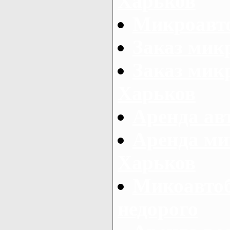
Харьков
Микроавто
Заказ мик
Заказ микр
Харьков
Аренда авт
Аренда ми
Харьков
Микоавтоб
недорого