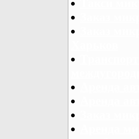
Такси мик
Заказ мик
Заказ мик
Харьков
Транспорт
междугород
Аренда авт
Аренда авт
Заказ микр
Аренда ми