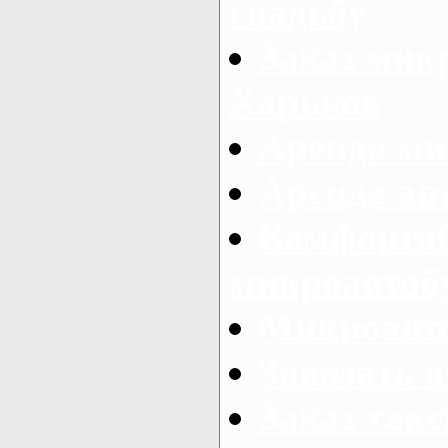
свадьбу
Заказ микр
Харьков
Аренда ми
Аренда ав
Комфорта
микроавтоб
Микроавто
Заказать а
Заказ так