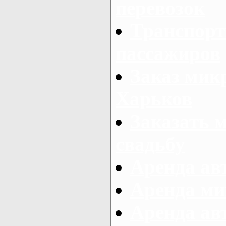
перевозок
Транспорт
пассажиров
Заказ микр
Харьков
Заказать 
свадьбу
Аренда авт
Аренда ми
Аренда ав