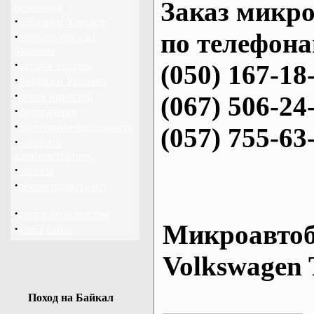
Заказ микро
перевозки
·
байдарки Харьков
по телефона
·
прогноз погоды
Украина
·
каталог ссылок
(050) 167-18
·
байдарки Украина
·
архив новостей
(067) 506-24
·
фотогалерея
·
достопримечательности
(057) 755-63
·
написать
администратору
·
опросы
·
рекомендовать нас
·
поиск по новостям
Микроавтоб
·
карта сайта
Volkswagen 
Поход на Байкал