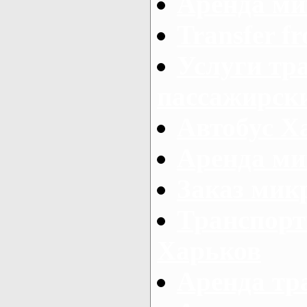
Аренда ми
Transfer fr
Услуги тр
пассажирски
Автобус Х
Аренда ми
Заказ мик
Транспорт
Харьков
Аренда тр