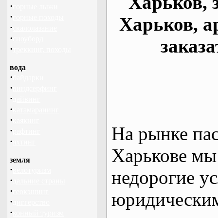
Харьков, 
·
горные лыжи
·
горные походы
Харьков, а
·
скалолазание
·
сноуборд
заказа
·
треккинг, походы
вода
·
байдарки
·
виндсерфинг
·
дайвинг
·
катамаранинг
·
каякинг
На рынке па
·
рафтинг
·
яхтинг
Харькове мы
земля
·
велотуризм
недорогие ус
·
дальние страны
·
геокэшинг
юридическим
·
диггерство
·
конный туризм