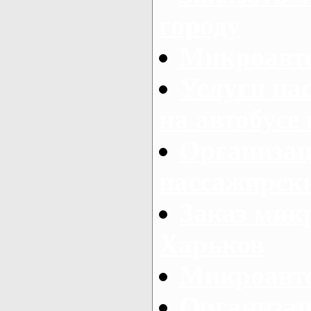
городу
Микроавто
Услуги па
на автобусе
Организац
пассажирски
Заказ микр
Харьков
Микроавто
Организац