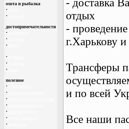
- доставка В
охота и рыбалка
·
охота
отдых
·
рыбалка
- проведение
достопримечательности
·
необычное
г.Харькову и
·
Карпаты
·
Крым
·
Польша
·
Украина
Трансферы п
·
Чехия
осуществляем
полезное
·
снаряжение
и по всей Ук
·
школа выживания
·
дикорастущие растения
·
кладовая природы
·
советы туристу
Все наши па
·
кухня, питание
·
медицина