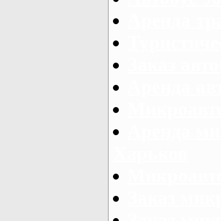
Аренда тр
Туристиче
Заказ авто
Аренда ав
Микроавто
Аренда ми
Харьков
Микроавто
Заказ мик
Заказ микр