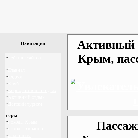
Активный о
Навигация
Крым, пас
·
Рейтинг сайтов
·
Главная
·
Форум
·
Клуб
·
Корпоративный отдых
·
Активный отдых
·
Детский туризм
горы
·
Пассаж
походы Крым
·
походы Украина
·
альпинизм