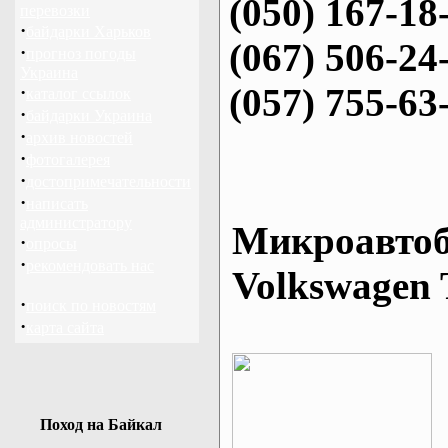
(050) 167-18
перевозки
·
байдарки Харьков
(067) 506-24
·
прогноз погоды
Украина
(057) 755-63
·
каталог ссылок
·
байдарки Украина
·
архив новостей
·
фотогалерея
·
достопримечательности
·
написать
администратору
Микроавтоб
·
опросы
·
рекомендовать нас
Volkswagen 
·
поиск по новостям
·
карта сайта
Поход на Байкал