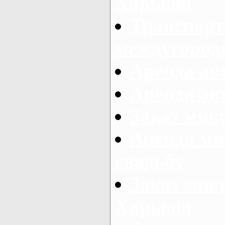
Харьков
Транспорт
междугород
Аренда авт
Аренда авт
Заказ микр
Аренда ми
свадьбу
Заказ микр
Харьков