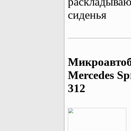
раскладыва
сиденья
Микроавтоб
Mеrcedes Sp
312