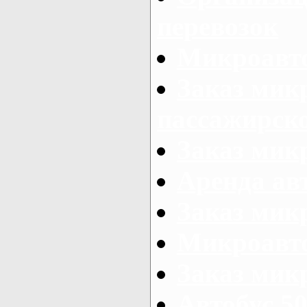
перевозок
Микроавто
Заказ мик
пассажирск
Заказ мик
Аренда авт
Заказ мик
Микроавто
Заказ микр
Автобус 50