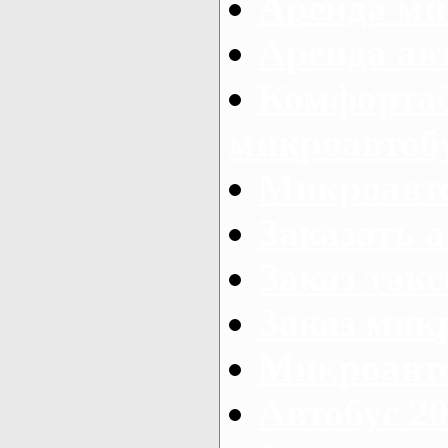
Аренда ми
Аренда ав
Комфорта
микроавтоб
Микроавто
Заказать а
Заказ так
Заказ мик
Микроавто
Автобус 20