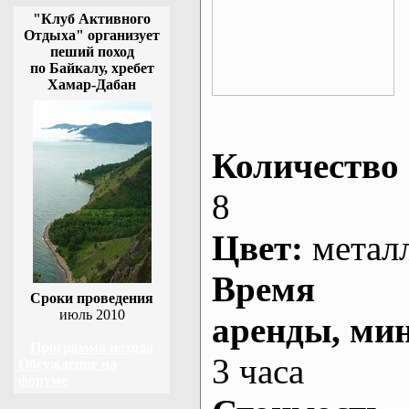
"Клуб Активного
Отдыха" организует
пеший поход
по Байкалу, хребет
Хамар-Дабан
Количество 
8
Цвет:
метал
Время
Сроки проведения
июль 2010
аренды
, ми
Программа похода
3 часа
Обсуждение на
форуме