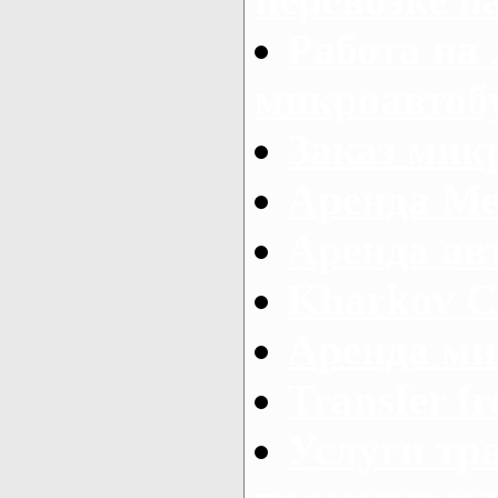
Работа на
микроавтоб
Заказ микр
Аренда Ме
Аренда авт
Kharkov C
Аренда ми
Transfer fr
Услуги тр