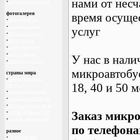
нами от несч
·
библиотека туриста
фотогалерея
время осуще
·
фото природы
·
фотообои зима
услуг
·
фотографии гор
·
фото цветов
·
фото животных
·
фото лошади
У нас в нали
·
фото дельфинов
микроавтобус
страны мира
·
погода в разных
18, 40 и 50 м
странах
·
флаги стран мира
·
валюты стран мира
·
столицы стран мира
·
Заказ микро
языки разных стран
·
климат стран мира
по телефона
разное
·
пассажирские