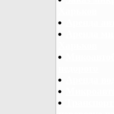
Харьков
Аренда авт
Аренда ми
Харьков
Микоавтоб
недорого
Аренда во
Микроавто
Транспорт
перевозке п