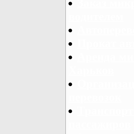
Заказ мик
водителем
Автоперев
Прокат ав
Аренда ми
Харьков
Организац
перевозок
Транспорт
пассажиров