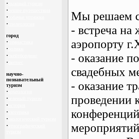
·
лыжный туризм
·
пешие путешествия
Мы решаем с
·
собачьи упряжки
·
спелеология
- встреча на 
город
аэропорту г.
·
гимнастика
·
ролики
- оказание 
·
скейтбординг
·
фитнес
свадебных м
научно-
познавательный
- оказание т
туризм
·
археология
проведении 
·
зеленый туризм
·
история
конференций
·
эзотерика
·
экологический туризм
мероприяти
·
этнографический
туризм