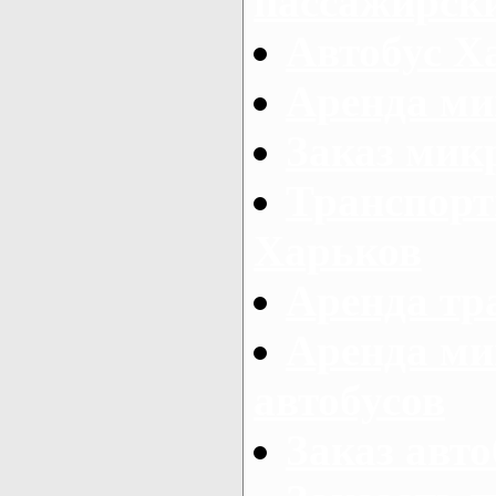
пассажирски
Автобус Х
Аренда ми
Заказ мик
Транспорт
Харьков
Аренда тр
Аренда ми
автобусов
Заказ авто