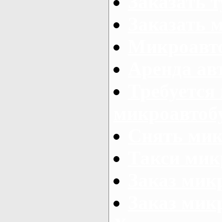
Заказать 
Заказать 
Микроавто
Аренда авт
Требуется
микроавтоб
Снять мик
Такси мик
Заказ мик
Заказ мик