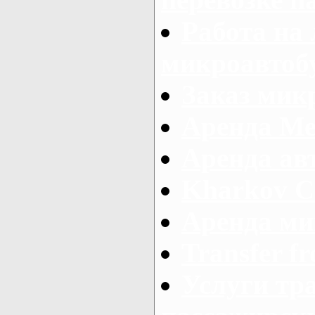
Работа на
микроавтоб
Заказ микр
Аренда Ме
Аренда авт
Kharkov C
Аренда ми
Transfer fr
Услуги тр