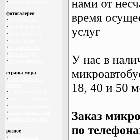
нами от несч
·
библиотека туриста
фотогалерея
время осуще
·
фото природы
·
фотообои зима
услуг
·
фотографии гор
·
фото цветов
·
фото животных
·
фото лошади
У нас в нали
·
фото дельфинов
микроавтобус
страны мира
·
погода в разных
18, 40 и 50 м
странах
·
флаги стран мира
·
валюты стран мира
·
столицы стран мира
·
Заказ микро
языки разных стран
·
климат стран мира
по телефона
разное
·
пассажирские