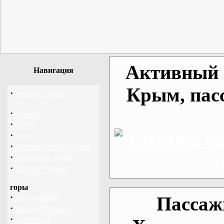
Активный о
Навигация
Крым, пас
·
Рейтинг сайтов
·
Главная
·
Форум
·
Клуб
·
Корпоративный отдых
·
Активный отдых
·
Детский туризм
горы
·
Пассаж
походы Крым
·
походы Украина
·
альпинизм