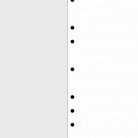
Харьков
Аренда авт
Аренда ми
Харьков
Микоавтоб
недорого
Аренда во
Микроавто
Транспорт
перевозке п