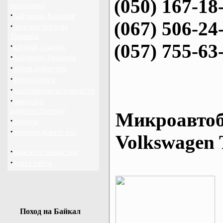
(050) 167-18
перевозки
·
байдарки Харьков
(067) 506-24
·
прогноз погоды
Украина
(057) 755-63
·
каталог ссылок
·
байдарки Украина
·
архив новостей
·
фотогалерея
·
достопримечательности
·
написать
администратору
Микроавтоб
·
опросы
·
рекомендовать нас
Volkswagen 
·
поиск по новостям
·
карта сайта
Поход на Байкал