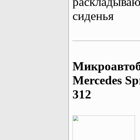
раскладыва
сиденья
Микроавтоб
Mеrcedes Sp
312