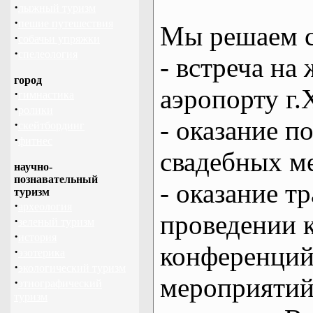
·
лыжный туризм
·
пешие путешествия
Мы решаем с
·
собачьи упряжки
·
спелеология
- встреча на 
город
аэропорту г.
·
гимнастика
·
ролики
- оказание 
·
скейтбординг
·
фитнес
свадебных м
научно-
познавательный
- оказание т
туризм
·
археология
проведении 
·
зеленый туризм
·
история
конференций
·
эзотерика
·
экологический туризм
мероприяти
·
этнографический
туризм