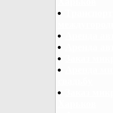
Харьков
Транспорт
междугород
Аренда авт
Аренда авт
Заказ микр
Аренда ми
свадьбу
Заказ микр
Харьков