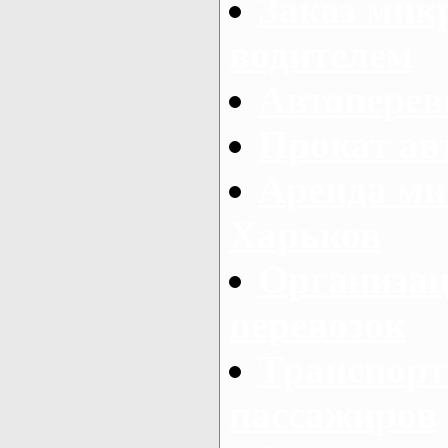
Заказ мик
водителем
Автоперев
Прокат ав
Аренда ми
Харьков
Организац
перевозок
Транспорт
пассажиров