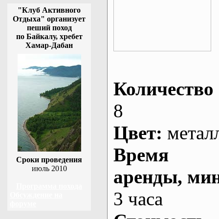
"Клуб Активного
Отдыха" организует
пеший поход
по Байкалу, хребет
Хамар-Дабан
Количество 
8
Цвет:
метал
Время
Сроки проведения
июль 2010
аренды
, ми
Программа похода
3 часа
Обсуждение на
форуме