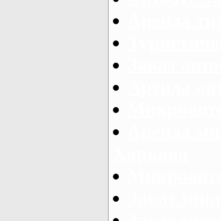
Аренда тр
Туристиче
Заказ авто
Аренда ав
Микроавто
Аренда ми
Харьков
Микроавто
Заказ мик
Заказ микр