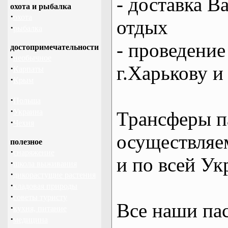
- доставка В
охота и рыбалка
·
охота
отдых
·
рыбалка
- проведение
достопримечательности
·
необычное
г.Харькову и
·
Карпаты
·
Крым
·
Польша
·
Украина
Трансферы п
·
Чехия
осуществляем
полезное
·
снаряжение
и по всей Ук
·
школа выживания
·
дикорастущие растения
·
кладовая природы
·
советы туристу
Все наши па
·
кухня, питание
·
медицина