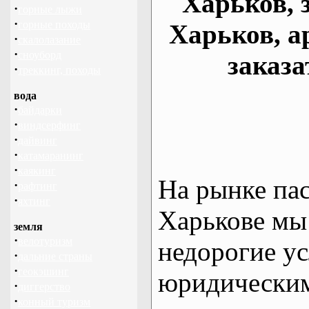
Харьков, 
·
горные лыжи
·
горные походы
Харьков, а
·
скалолазание
·
сноуборд
заказа
·
треккинг, походы
вода
·
байдарки
·
виндсерфинг
·
дайвинг
·
катамаранинг
·
каякинг
На рынке па
·
рафтинг
·
яхтинг
Харькове мы
земля
·
велотуризм
недорогие ус
·
дальние страны
·
геокэшинг
юридическим
·
диггерство
·
конный туризм