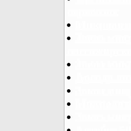
перевозок
Микроавто
Заказ мик
пассажирск
Заказ мик
Аренда авт
Заказ мик
Микроавто
Заказ микр
Автобус 50