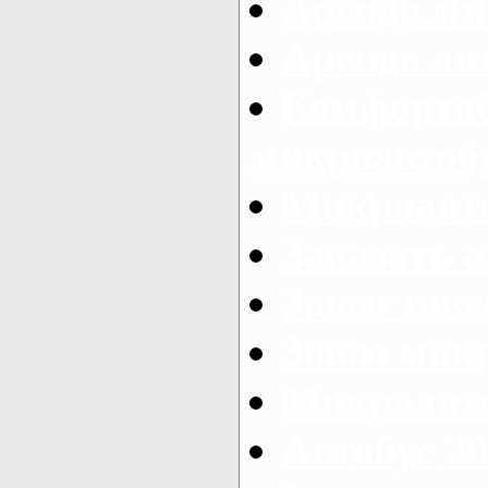
Аренда ми
Аренда ав
Комфорта
микроавтоб
Микроавто
Заказать а
Заказ так
Заказ мик
Микроавто
Автобус 20