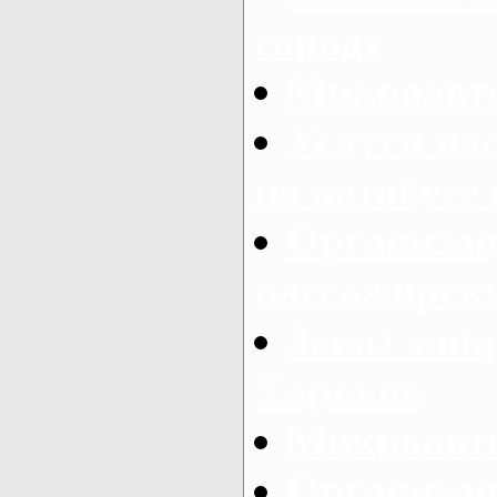
городу
Микроавто
Услуги па
на автобусе
Организац
пассажирски
Заказ микр
Харьков
Микроавто
Организац