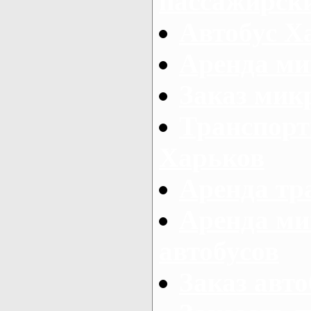
пассажирски
Автобус Х
Аренда ми
Заказ мик
Транспорт
Харьков
Аренда тр
Аренда ми
автобусов
Заказ авто