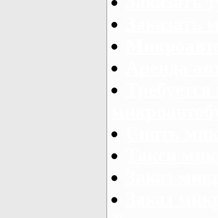
Заказать 
Заказать 
Микроавто
Аренда авт
Требуется
микроавтоб
Снять мик
Такси мик
Заказ мик
Заказ мик