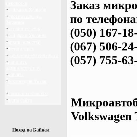
Заказ микро
перевозки
·
байдарки Харьков
по телефона
·
прогноз погоды
Украина
·
каталог ссылок
(050) 167-18
·
байдарки Украина
·
архив новостей
(067) 506-24
·
фотогалерея
·
достопримечательности
(057) 755-63
·
написать
администратору
·
опросы
·
рекомендовать нас
·
поиск по новостям
Микроавтоб
·
карта сайта
Volkswagen 
Поход на Байкал