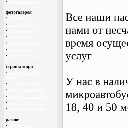
·
библиотека туриста
фотогалерея
Все наши па
·
фото природы
·
фотообои зима
нами от несч
·
фотографии гор
·
фото цветов
время осуще
·
фото животных
·
фото лошади
услуг
·
фото дельфинов
страны мира
·
погода в разных
У нас в нали
странах
·
флаги стран мира
·
валюты стран мира
микроавтобус
·
столицы стран мира
·
языки разных стран
18, 40 и 50 м
·
климат стран мира
разное
·
пассажирские