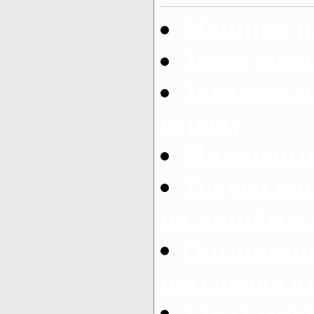
Машина на
Заказ мар
Заказать а
городу
Микроавто
Услуги па
на автобусе
Организац
пассажирски
Заказ микр