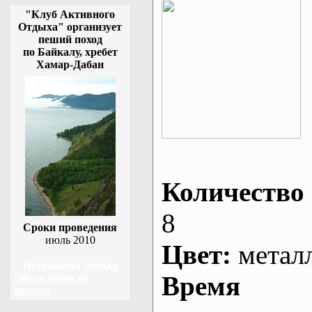
"Клуб Активного
Отдыха" организует
пеший поход
по Байкалу, хребет
Хамар-Дабан
Количество 
8
Сроки проведения
июль 2010
Цвет:
метал
Программа похода
Время
Обсуждение на
форуме