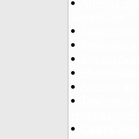
Аренда ми
автобусов
Заказ авто
Заказать 
Заказать 
Микроавто
Аренда авт
Требуется
микроавтоб
Снять мик