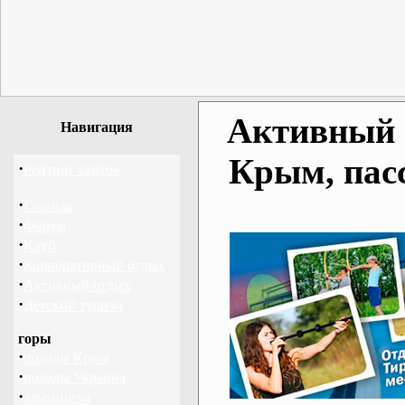
Активный о
Навигация
Крым, пас
·
Рейтинг сайтов
·
Главная
·
Форум
·
Клуб
·
Корпоративный отдых
·
Активный отдых
·
Детский туризм
горы
·
походы Крым
·
походы Украина
·
альпинизм