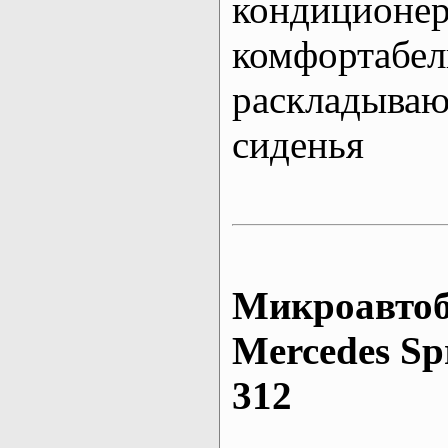
кондиционе
комфортабе
раскладыва
сиденья
Микроавтоб
Mеrcedes Sp
312