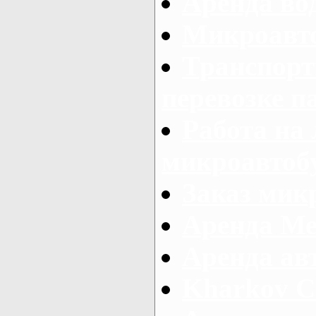
Аренда во
Микроавто
Транспорт
перевозке п
Работа на
микроавтоб
Заказ микр
Аренда Ме
Аренда авт
Kharkov C