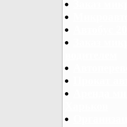
Заказ мик
Микроавто
Автобус 20
Заказ мик
водителем
Автоперев
Прокат ав
Аренда ми
Харьков
Организац