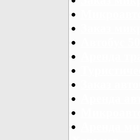
Микроавто
Заказ микр
Автобус 50
Аренда тр
Туристиче
Заказ авто
Аренда ав
Микроавто
Аренда ми