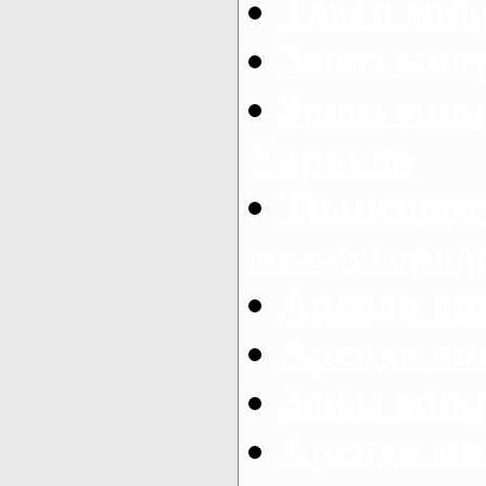
Такси мик
Заказ мик
Заказ мик
Харьков
Транспорт
междугород
Аренда авт
Аренда авт
Заказ микр
Аренда ми