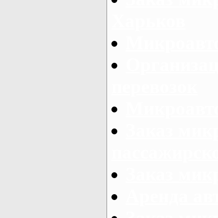
Харьков
Микроавто
Организац
перевозок
Микроавто
Заказ мик
пассажирск
Заказ мик
Аренда авт
Заказ мик