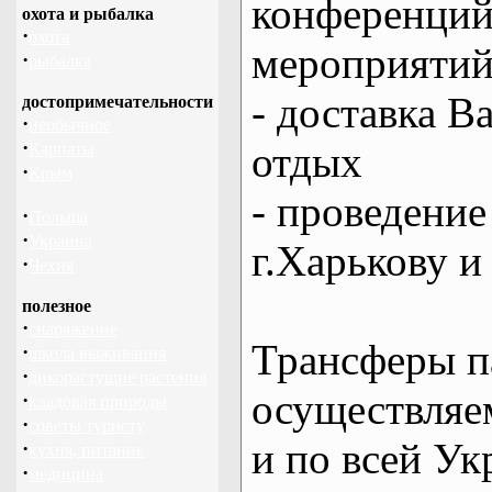
конференций
охота и рыбалка
·
охота
мероприяти
·
рыбалка
- доставка В
достопримечательности
·
необычное
·
отдых
Карпаты
·
Крым
- проведение
·
Польша
·
Украина
г.Харькову и
·
Чехия
полезное
·
снаряжение
Трансферы п
·
школа выживания
·
дикорастущие растения
осуществляем
·
кладовая природы
·
советы туристу
и по всей Ук
·
кухня, питание
·
медицина