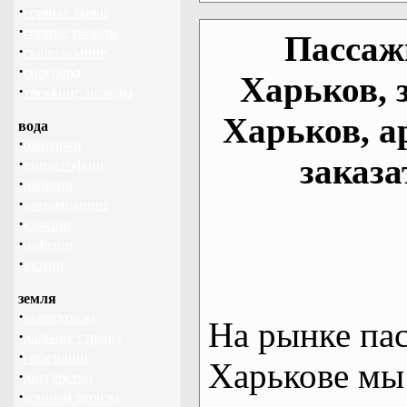
·
горные лыжи
·
горные походы
Пассаж
·
скалолазание
·
сноуборд
Харьков, 
·
треккинг, походы
Харьков, а
вода
·
байдарки
заказа
·
виндсерфинг
·
дайвинг
·
катамаранинг
·
каякинг
·
рафтинг
·
яхтинг
земля
·
велотуризм
На рынке па
·
дальние страны
·
геокэшинг
Харькове мы
·
диггерство
·
конный туризм