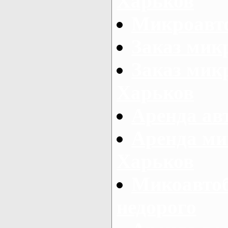
Харьков
Микроавто
Заказ мик
Заказ микр
Харьков
Аренда авт
Аренда ми
Харьков
Микоавтоб
недорого