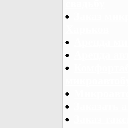
свадьбу
Заказ микр
Харьков
Аренда ми
Аренда ав
Комфорта
микроавтоб
Микроавто
Заказать а
Заказ так