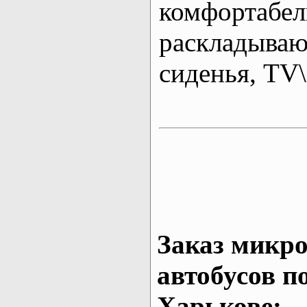
комфортабе
раскладыва
сиденья, T
Заказ микро
автобусов п
Харькове: