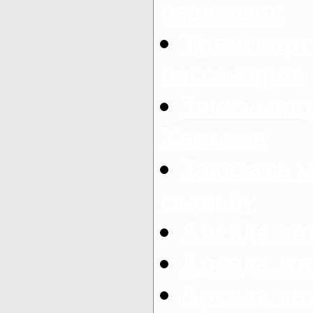
перевозок
Транспорт
пассажиров
Заказ микр
Харьков
Заказать 
свадьбу
Аренда авт
Аренда ми
Аренда ав