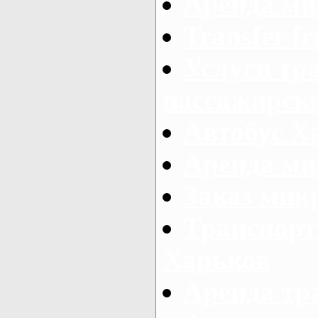
Аренда ми
Transfer fr
Услуги тр
пассажирски
Автобус Х
Аренда ми
Заказ мик
Транспорт
Харьков
Аренда тр