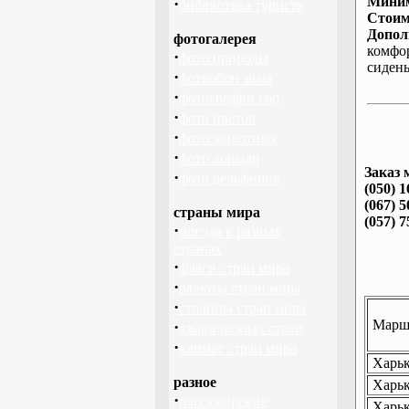
Миним
·
библиотека туриста
Стоим
Допол
фотогалерея
комфо
·
фото природы
сиден
·
фотообои зима
·
фотографии гор
·
фото цветов
·
фото животных
·
фото лошади
Заказ 
·
фото дельфинов
(050) 1
(067) 5
страны мира
(057) 7
·
погода в разных
странах
·
флаги стран мира
·
валюты стран мира
·
столицы стран мира
Маршр
·
языки разных стран
·
климат стран мира
Харьк
разное
Харьк
·
пассажирские
Харьк