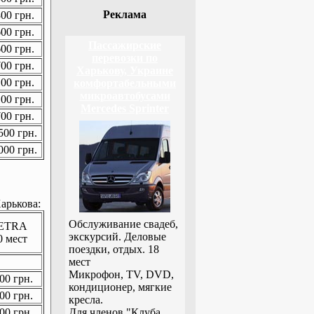
Реклама
00 грн.
00 грн.
Пассажирские
00 грн.
перевозки по
00 грн.
Харькову, Украине
00 грн.
комфортабельными
микроавтобусами
00 грн.
Mercedes Sprinter
00 грн.
00 грн.
00 грн.
арькова:
Обслуживание свадеб,
ETRA
экскурсий. Деловые
0 мест
поездки, отдых. 18
мест
Микрофон, TV, DVD,
00 грн.
кондиционер, мягкие
00 грн.
кресла.
00 грн.
Для членов "Клуба