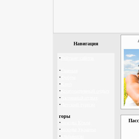
Навигация
·
Рейтинг сайтов
·
Главная
·
Форум
·
Клуб
·
Корпоративный отдых
·
Активный отдых
·
Детский туризм
горы
Пасс
·
походы Крым
·
походы Украина
·
альпинизм