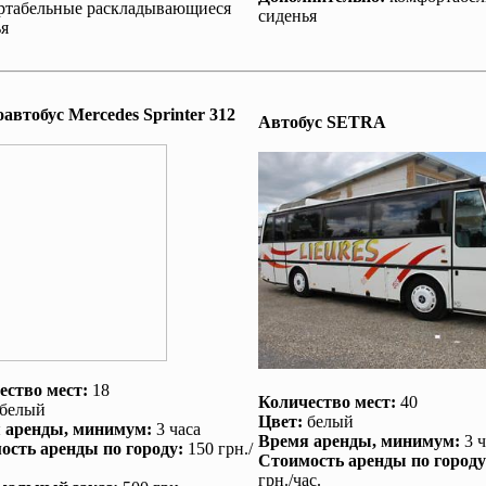
ртабельные раскладывающиеся
сиденья
я
втобус Mеrcedes Sprinter 312
Автобус SETRA
ество мест:
18
Количество мест:
40
белый
Цвет:
белый
 аренды
, минимум:
3 часа
Время аренды
, минимум:
3 ч
ость аренды по городу
:
150 грн./
Стоимость аренды по городу
грн./час.