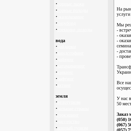
·
горные лыжи
На рын
·
горные походы
услуги
·
скалолазание
·
сноуборд
Мы реш
·
треккинг, походы
- встре
- оказ
вода
- оказ
·
семина
байдарки
- дост
·
виндсерфинг
- пров
·
дайвинг
·
катамаранинг
Трансф
·
Украин
каякинг
·
рафтинг
Все на
·
яхтинг
осущес
земля
У нас 
·
велотуризм
50 мест
·
дальние страны
·
Заказ 
геокэшинг
(050) 1
·
диггерство
(067) 5
·
конный туризм
(057) 7