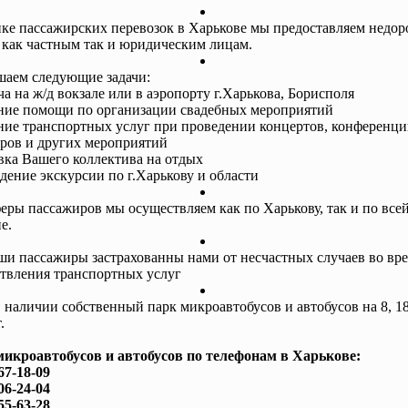
ке пассажирских перевозок в Харькове мы предоставляем недор
 как частным так и юридическим лицам.
аем следующие задачи:
ча на ж/д вокзале или в аэропорту г.Харькова, Борисполя
ание помощи по организации свадебных мероприятий
ание транспортных услуг при проведении концертов, конференци
ров и других мероприятий
авка Вашего коллектива на отдых
едение экскурсии по г.Харькову и области
еры пассажиров мы осуществляем как по Харькову, так и по все
е.
ши пассажиры застрахованны нами от несчастных случаев во вр
твления транспортных услуг
в наличии собственный парк микроавтобусов и автобусов на 8, 18
.
микроавтобусов и автобусов по телефонам в Харькове:
67-18-09
06-24-04
55-63-28