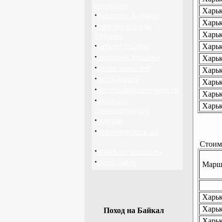
перевозки
Харьк
·
байдарки Харьков
Харьк
·
прогноз погоды
Харьк
Украина
·
каталог ссылок
Харьк
·
байдарки Украина
Харьк
·
архив новостей
Харьк
·
фотогалерея
Харьк
·
достопримечательности
Харьк
·
написать
Харьк
администратору
·
опросы
·
рекомендовать нас
Стоимо
·
поиск по новостям
·
карта сайта
Маршр
Харько
Харько
Поход на Байкал
Харьк