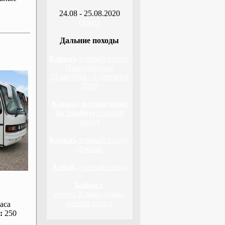
24.08 - 25.08.2020
Оскол
Дальние походы
Кавказ,
горный поход,
Приэльбрусье
23 августа - 3 сентября
2010
Кавказ, восхождение
на Эльбрус
горный
поход
Кавказ,
горный поход,
Домбай
Алтай,
горный поход
Байкал,
хребет Хамар-Дабан,
пеший поход
аса
:
250