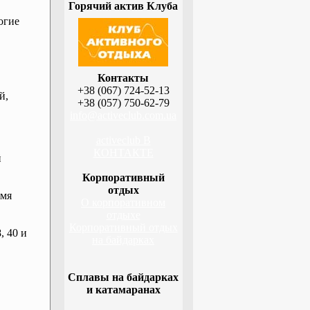
Горячий актив Клуба
огие
Контакты
+38 (067) 724-52-13
й,
+38 (057) 750-62-79
info@activeclub.com.ua
activeclub В
КОНТАКТЕ
й
Корпоративный
отдых
емя
О корпоративном
отдыхе
Корпоративный отдых
, 40 и
на байдарках
Сплавы на байдарках
и катамаранах