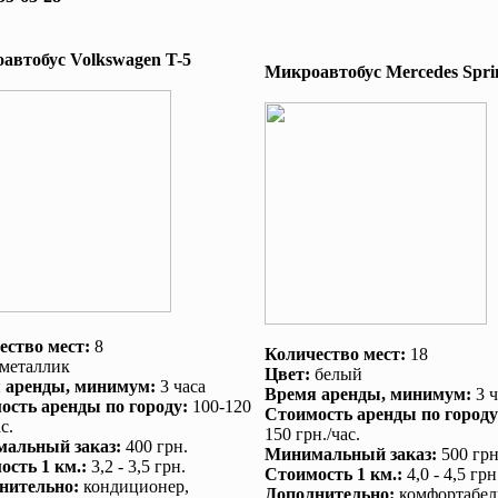
автобус Volkswagen T-5
Микроавтобус Mеrcedes Sprin
ество мест:
8
Количество мест:
18
металлик
Цвет:
белый
 аренды
, минимум:
3 часа
Время аренды
, минимум:
3 ч
ость аренды по городу
:
100-120
Стоимость аренды по городу
с.
150 грн./час.
альный заказ
:
400 грн.
Минимальный заказ
:
500 грн
ость 1 км.
:
3,2 - 3,5 грн.
Стоимость 1 км.
:
4,0 - 4,5 грн
нительно
:
кондиционер
,
Дополнительно
:
комфортабел