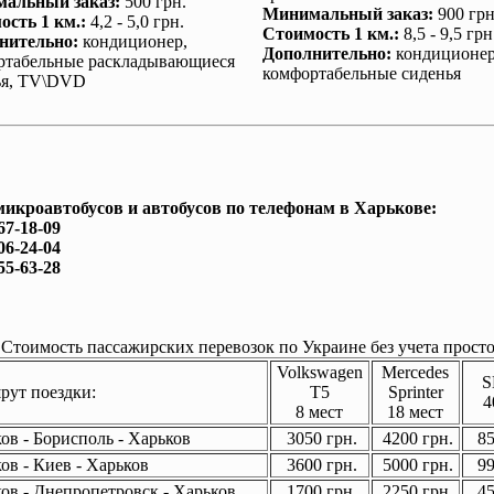
альный заказ
:
500 грн.
Минимальный заказ
:
900 грн
ость 1 км.
:
4,2 - 5,0 грн.
Стоимость 1 км.
:
8,5 - 9,5 грн
нительно
:
кондиционер
,
Дополнительно
:
кондиционе
ртабельные раскладывающиеся
комфортабельные сиденья
ья, TV\DVD
микроавтобусов и автобусов по телефонам в Харькове:
67-18-09
06-24-04
55-63-28
Стоимость пассажирских перевозок по Украине без учета просто
Volkswagen
Mercedes
S
ут поездки:
T5
Sprinter
4
8 мест
18 мест
ов - Борисполь - Харьков
3050 грн.
4200 грн.
85
ов - Киев - Харьков
3600 грн.
5000 грн.
99
ов - Днепропетровск - Харьков
1700 грн.
2250 грн.
45