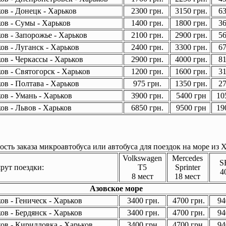
ов - Донецк - Харьков
2300 грн.
3150 грн.
63
ов - Сумы - Харьков
1400 грн.
1800 грн.
36
ов - Запорожье - Харьков
2100 грн.
2900 грн.
56
ов - Луганск - Харьков
2400 грн.
3300 грн.
67
ов - Черкассы - Харьков
2900 грн.
4000 грн.
81
ов - Святогорск - Харьков
1200 грн.
1600 грн.
31
ов - Полтава - Харьков
975 грн.
1350 грн.
27
ов - Умань - Харьков
3900 грн.
5400 грн
105
ов - Львов - Харьков
6850 грн.
9500 грн
190
сть заказа микроавтобуса или автобуса для поездок на море из Х
Volkswagen
Mercedes
S
ут поездки:
T5
Sprinter
4
8 мест
18 мест
Азовское море
в - Геническ - Харьков
3400 грн.
4700 грн.
94
в - Бердянск - Харьков
3400 грн.
4700 грн.
94
ов - Кирилловка - Харьков
3400 грн.
4700 грн.
94