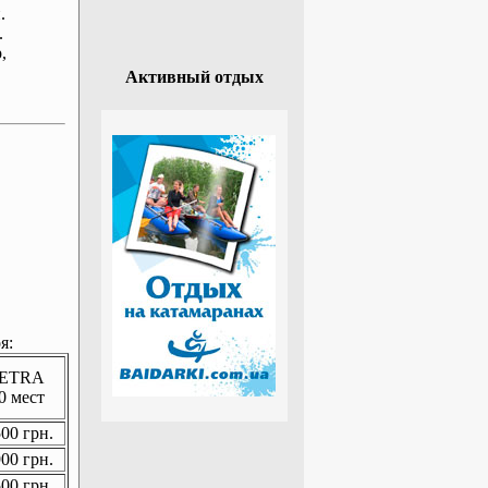
.
.
р
,
Активный отдых
я:
ETRA
0 мест
00 грн.
00 грн.
00 грн.