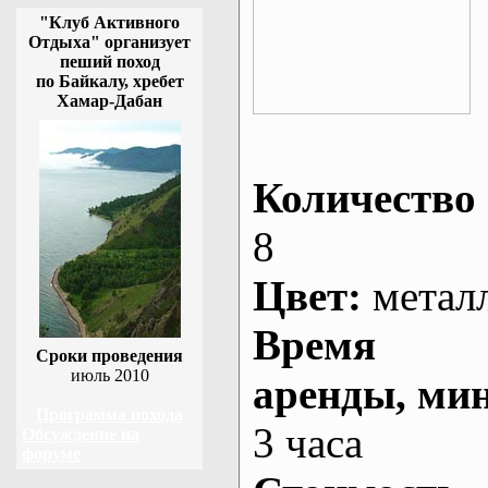
"Клуб Активного
Отдыха" организует
пеший поход
по Байкалу, хребет
Хамар-Дабан
Количество 
8
Цвет:
метал
Время
Сроки проведения
июль 2010
аренды
, ми
Программа похода
3 часа
Обсуждение на
форуме