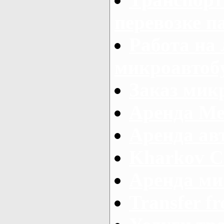
перевозке п
Работа на
микроавтоб
Заказ микр
Аренда Ме
Аренда авт
Kharkov C
Аренда ми
Transfer fr