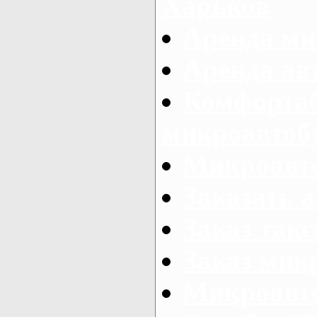
Харьков
Аренда ми
Аренда ав
Комфорта
микроавтоб
Микроавто
Заказать а
Заказ так
Заказ мик
Микроавто