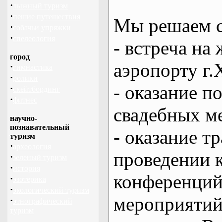
·
лыжный туризм
·
пешие путешествия
Мы решаем с
·
собачьи упряжки
·
спелеология
- встреча на 
город
аэропорту г.
·
гимнастика
·
ролики
- оказание 
·
скейтбординг
·
фитнес
свадебных м
научно-
познавательный
- оказание т
туризм
·
археология
проведении 
·
зеленый туризм
·
история
конференций
·
эзотерика
·
экологический туризм
мероприяти
·
этнографический
туризм