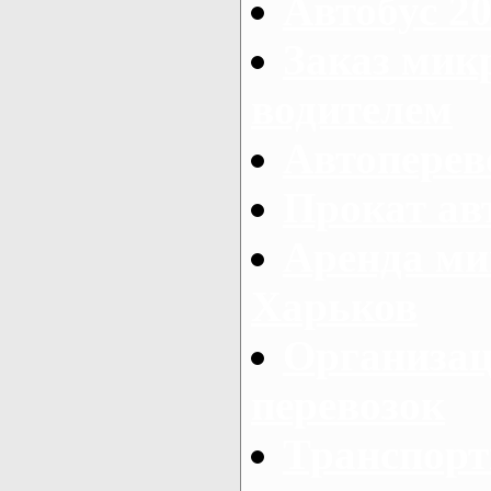
Автобус 20
Заказ мик
водителем
Автоперев
Прокат ав
Аренда ми
Харьков
Организац
перевозок
Транспорт