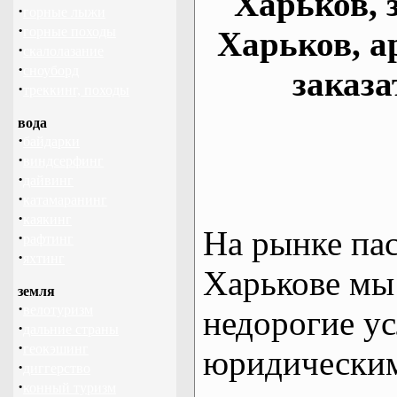
Харьков, 
·
горные лыжи
·
горные походы
Харьков, а
·
скалолазание
·
сноуборд
заказа
·
треккинг, походы
вода
·
байдарки
·
виндсерфинг
·
дайвинг
·
катамаранинг
·
каякинг
На рынке па
·
рафтинг
·
яхтинг
Харькове мы
земля
·
велотуризм
недорогие ус
·
дальние страны
·
геокэшинг
юридическим
·
диггерство
·
конный туризм