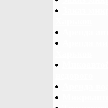
Заказ микр
Харьков
Аренда авт
Аренда ми
Харьков
Микоавтоб
недорого
Аренда во
Микроавто
Транспорт