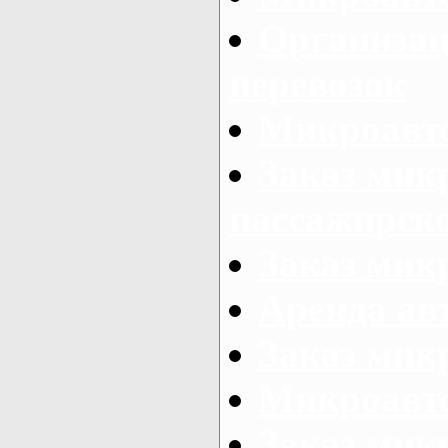
Организац
перевозок
Микроавто
Заказ мик
пассажирск
Заказ мик
Аренда авт
Заказ мик
Микроавто
Заказ микр