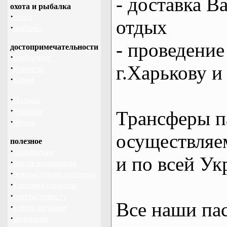
- доставка В
охота и рыбалка
·
охота
отдых
·
рыбалка
- проведение
достопримечательности
·
необычное
г.Харькову и
·
Карпаты
·
Крым
·
Польша
·
Украина
Трансферы п
·
Чехия
осуществляем
полезное
·
снаряжение
и по всей Ук
·
школа выживания
·
дикорастущие растения
·
кладовая природы
·
советы туристу
Все наши па
·
кухня, питание
·
медицина