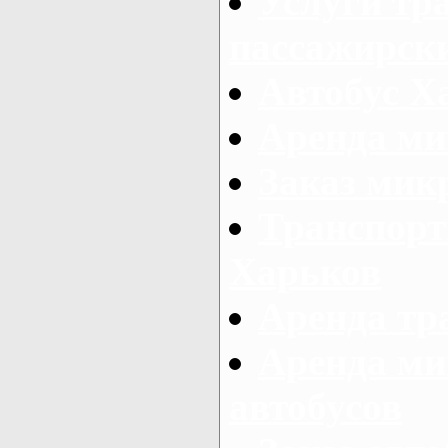
Услуги тр
пассажирски
Автобус Х
Аренда ми
Заказ мик
Транспорт
Харьков
Аренда тр
Аренда ми
автобусов