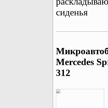
раскладыва
сиденья
Микроавтоб
Mеrcedes Sp
312