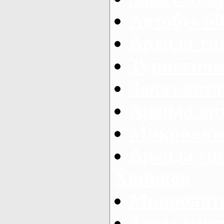
Автобус 50
Аренда тр
Туристиче
Заказ авто
Аренда ав
Микроавто
Аренда ми
Харьков
Микроавто
Заказ мик