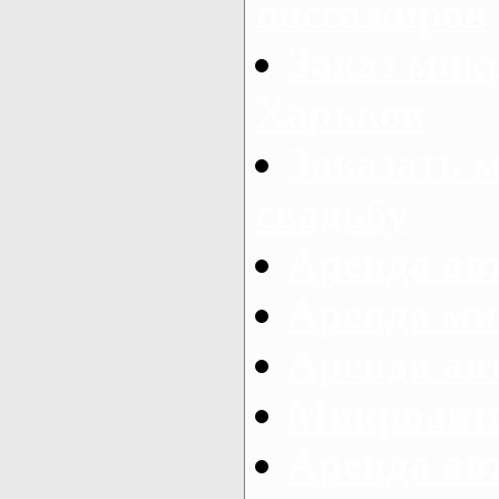
пассажиров
Заказ микр
Харьков
Заказать 
свадьбу
Аренда авт
Аренда ми
Аренда ав
Микроавтоб
Аренда авт