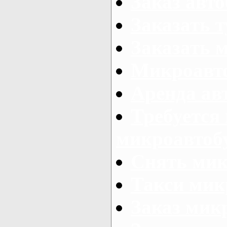
Заказ авто
Заказать 
Заказать 
Микроавто
Аренда авт
Требуется
микроавтоб
Снять мик
Такси мик
Заказ мик