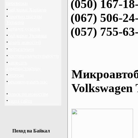
(050) 167-18
перевозки
·
байдарки Харьков
(067) 506-24
·
прогноз погоды
Украина
(057) 755-63
·
каталог ссылок
·
байдарки Украина
·
архив новостей
·
фотогалерея
·
достопримечательности
·
написать
администратору
Микроавтоб
·
опросы
·
рекомендовать нас
Volkswagen 
·
поиск по новостям
·
карта сайта
Поход на Байкал