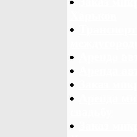
Заказ мик
Харьков
Транспорт
междугород
Аренда авт
Аренда авт
Заказ микр
Аренда ми
свадьбу
Заказ микр