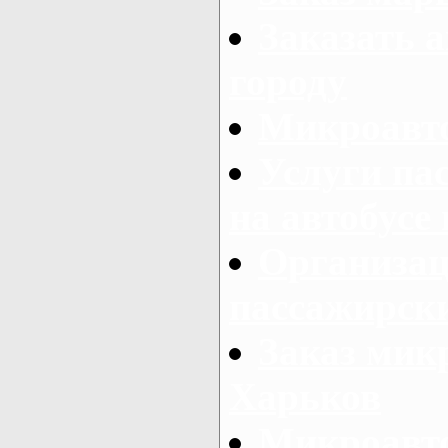
Заказать а
городу
Микроавто
Услуги па
на автобусе
Организац
пассажирски
Заказ микр
Харьков
Микроавто