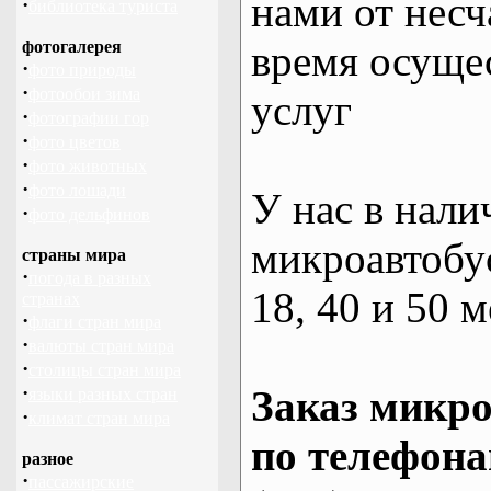
нами от несч
·
библиотека туриста
фотогалерея
время осуще
·
фото природы
·
фотообои зима
услуг
·
фотографии гор
·
фото цветов
·
фото животных
·
фото лошади
У нас в нали
·
фото дельфинов
микроавтобус
страны мира
·
погода в разных
18, 40 и 50 м
странах
·
флаги стран мира
·
валюты стран мира
·
столицы стран мира
·
Заказ микро
языки разных стран
·
климат стран мира
по телефона
разное
·
пассажирские