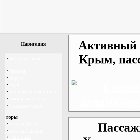
Активный о
Навигация
Крым, пас
·
Рейтинг сайтов
·
Главная
·
Форум
·
Клуб
·
Корпоративный отдых
·
Активный отдых
·
Детский туризм
горы
·
Пассаж
походы Крым
·
походы Украина
·
альпинизм