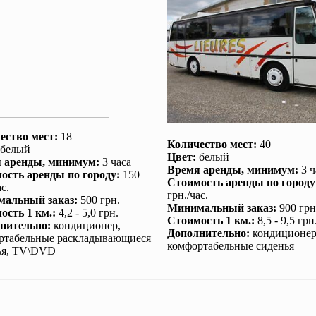
ество мест:
18
Количество мест:
40
белый
Цвет:
белый
 аренды
, минимум:
3 часа
Время аренды
, минимум:
3 ч
ость аренды по городу
:
150
Стоимость аренды по городу
с.
грн./час.
альный заказ
:
500 грн.
Минимальный заказ
:
900 грн
ость 1 км.
:
4,2 - 5,0 грн.
Стоимость 1 км.
:
8,5 - 9,5 грн
нительно
:
кондиционер
,
Дополнительно
:
кондиционе
ртабельные раскладывающиеся
комфортабельные сиденья
ья, TV\DVD