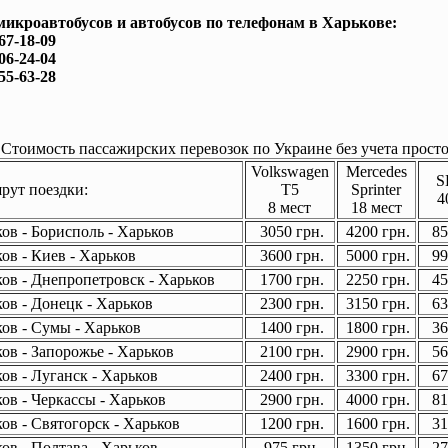
микроавтобусов и автобусов по телефонам в Харькове:
167-18-09
506-24-04
755-63-28
Стоимость пассажирских перевозок по Украине без учета просто
Volkswagen
Mercedes
S
ут поездки:
T5
Sprinter
4
8 мест
18 мест
ов - Борисполь - Харьков
3050 грн.
4200 грн.
85
ов - Киев - Харьков
3600 грн.
5000 грн.
99
ов - Днепропетровск - Харьков
1700 грн.
2250 грн.
45
ов - Донецк - Харьков
2300 грн.
3150 грн.
63
ов - Сумы - Харьков
1400 грн.
1800 грн.
36
ов - Запорожье - Харьков
2100 грн.
2900 грн.
56
ов - Луганск - Харьков
2400 грн.
3300 грн.
67
ов - Черкассы - Харьков
2900 грн.
4000 грн.
81
ов - Святогорск - Харьков
1200 грн.
1600 грн.
31
ов - Полтава - Харьков
975 грн.
1350 грн.
27