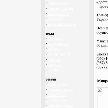
- дост
·
горные лыжи
- пров
·
горные походы
·
скалолазание
Трансф
·
сноуборд
Украин
·
треккинг, походы
Все на
осущес
вода
·
байдарки
У нас 
·
виндсерфинг
50 мест
·
дайвинг
·
Заказ 
катамаранинг
(050) 
·
каякинг
(067) 
·
рафтинг
(057) 
·
яхтинг
земля
Микро
·
велотуризм
·
дальние страны
·
геокэшинг
·
диггерство
·
конный туризм