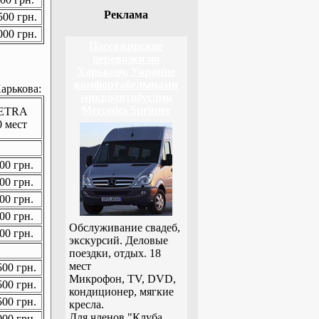
Реклама
00 грн.
00 грн.
Пассажирские
перевозки по
Харькову, Украине
комфортабельными
арькова:
микроавтобусами
Mercedes Sprinter
ETRA
0 мест
00 грн.
00 грн.
00 грн.
00 грн.
Обслуживание свадеб,
00 грн.
экскурсий. Деловые
поездки, отдых. 18
мест
00 грн.
Микрофон, TV, DVD,
00 грн.
кондиционер, мягкие
00 грн.
кресла.
Для членов "Клуба
00 грн.