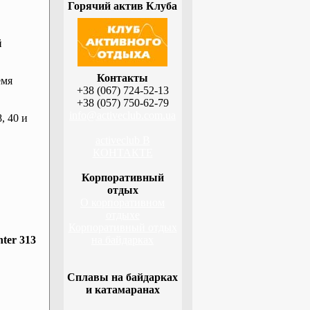
Горячий актив Клуба
й
Контакты
емя
+38 (067) 724-52-13
+38 (057) 750-62-79
info@activeclub.com.ua
, 40 и
activeclub В
КОНТАКТЕ
Корпоративный
отдых
О корпоративном
отдыхе
Корпоративный отдых
ter 313
на байдарках
Сплавы на байдарках
и катамаранах