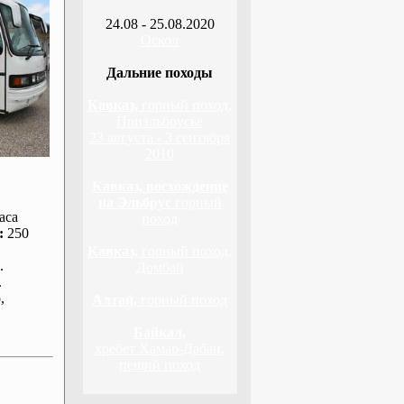
24.08 - 25.08.2020
Оскол
Дальние походы
Кавказ,
горный поход,
Приэльбрусье
23 августа - 3 сентября
2010
Кавказ, восхождение
на Эльбрус
горный
аса
поход
:
250
Кавказ,
горный поход,
.
Домбай
.
р
,
Алтай,
горный поход
Байкал,
хребет Хамар-Дабан,
пеший поход