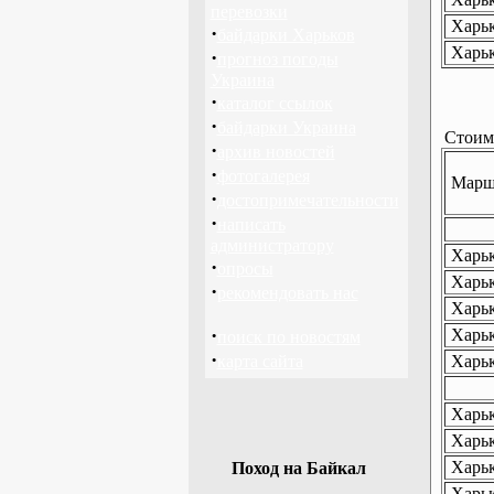
перевозки
Харьк
·
байдарки Харьков
Харьк
·
прогноз погоды
Украина
·
каталог ссылок
·
байдарки Украина
Стоимо
·
архив новостей
·
фотогалерея
Маршр
·
достопримечательности
·
написать
администратору
Харьк
·
опросы
Харьк
·
рекомендовать нас
Харьк
·
Харьк
поиск по новостям
·
карта сайта
Харьк
Харьк
Харьк
Харьк
Поход на Байкал
Харьк