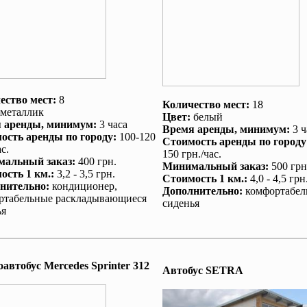
ество мест:
8
Количество мест:
18
металлик
Цвет:
белый
 аренды
, минимум:
3 часа
Время аренды
, минимум:
3 ч
ость аренды по городу
:
100-120
Стоимость аренды по городу
с.
150 грн./час.
альный заказ
:
400 грн.
Минимальный заказ
:
500 грн
ость 1 км.
:
3,2 - 3,5 грн.
Стоимость 1 км.
:
4,0 - 4,5 грн
нительно
:
кондиционер
,
Дополнительно
:
комфортабел
ртабельные раскладывающиеся
сиденья
ья
автобус Mеrcedes Sprinter 312
Автобус SETRA