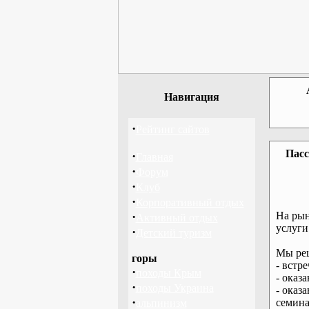
Навигация
·
Рейтинг сайтов
Пасс
·
Главная
·
Форум
·
Клуб
·
Корпоративный отдых
·
На рын
Активный отдых
услуги
·
Детский туризм
Мы реш
горы
- встр
·
походы Крым
- оказ
·
походы Украина
- оказ
·
семина
альпинизм