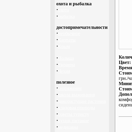
охота и рыбалка
·
охота
·
рыбалка
достопримечательности
·
необычное
·
Карпаты
·
Крым
Колич
·
Польша
Цвет:
·
Украина
Время
·
Чехия
Стоим
грн./ча
полезное
Миним
·
снаряжение
Стоим
·
Допол
школа выживания
комфо
·
дикорастущие растения
сиден
·
кладовая природы
·
советы туристу
·
кухня, питание
·
медицина