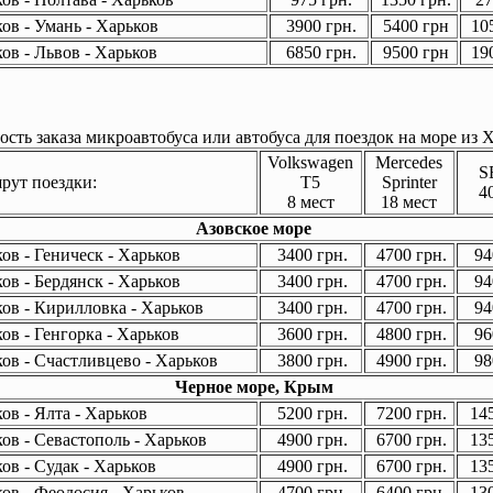
ов - Умань - Харьков
3900 грн.
5400 грн
105
ов - Львов - Харьков
6850 грн.
9500 грн
190
сть заказа микроавтобуса или автобуса для поездок на море из Х
Volkswagen
Mercedes
S
ут поездки:
T5
Sprinter
4
8 мест
18 мест
Азовское море
ов - Геническ - Харьков
3400 грн.
4700 грн.
94
ов - Бердянск - Харьков
3400 грн.
4700 грн.
94
ов - Кирилловка - Харьков
3400 грн.
4700 грн.
94
ов - Генгорка - Харьков
3600 грн.
4800 грн.
96
ов - Счастливцево - Харьков
3800 грн.
4900 грн.
98
Черное море, Крым
ов - Ялта - Харьков
5200 грн.
7200 грн.
145
ов - Севастополь - Харьков
4900 грн.
6700 грн.
135
ов - Судак - Харьков
4900 грн.
6700 грн.
135
ов - Феодосия - Харьков
4700 грн.
6400 грн.
130