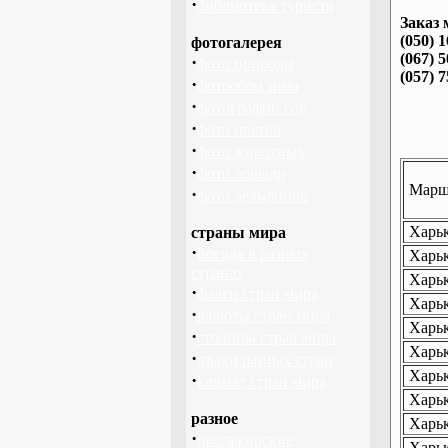
·
библиотека туриста
Заказ 
(050) 
фотогалерея
(067) 
·
фото природы
(057) 
·
фотообои зима
·
фотографии гор
·
фото цветов
·
фото животных
·
фото лошади
Маршр
·
фото дельфинов
Харьк
страны мира
·
погода в разных
Харьк
странах
Харьк
·
флаги стран мира
Харьк
·
валюты стран мира
Харьк
·
столицы стран мира
Харьк
·
языки разных стран
Харьк
·
климат стран мира
Харьк
разное
Харьк
·
пассажирские
Харьк