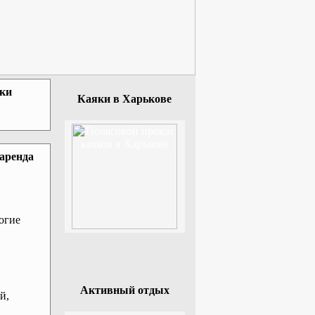
зки
Каяки в Харькове
 аренда
огие
Активный отдых
й,