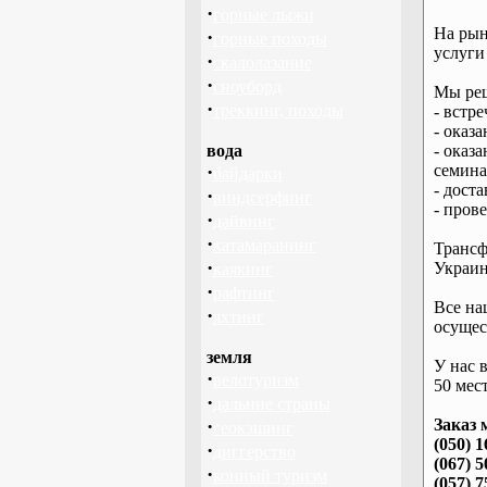
·
горные лыжи
На рын
·
горные походы
услуги
·
скалолазание
·
сноуборд
Мы реш
·
треккинг, походы
- встре
- оказ
вода
- оказ
·
семина
байдарки
- дост
·
виндсерфинг
- пров
·
дайвинг
·
катамаранинг
Трансф
·
Украин
каякинг
·
рафтинг
Все на
·
яхтинг
осущес
земля
У нас 
·
велотуризм
50 мест
·
дальние страны
·
Заказ 
геокэшинг
(050) 1
·
диггерство
(067) 5
·
конный туризм
(057) 7