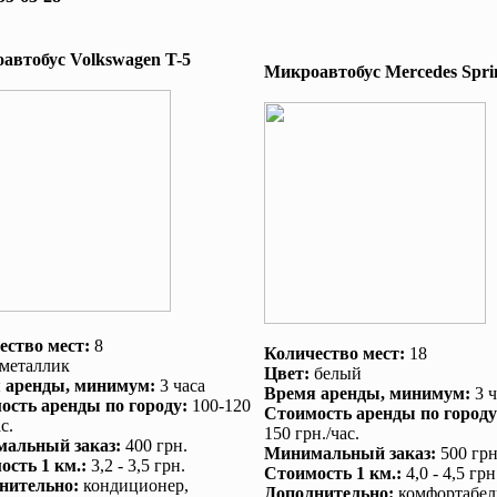
автобус Volkswagen T-5
Микроавтобус Mеrcedes Sprin
ество мест:
8
Количество мест:
18
металлик
Цвет:
белый
 аренды
, минимум:
3 часа
Время аренды
, минимум:
3 ч
ость аренды по городу
:
100-120
Стоимость аренды по городу
с.
150 грн./час.
альный заказ
:
400 грн.
Минимальный заказ
:
500 грн
ость 1 км.
:
3,2 - 3,5 грн.
Стоимость 1 км.
:
4,0 - 4,5 грн
нительно
:
кондиционер
,
Дополнительно
:
комфортабел