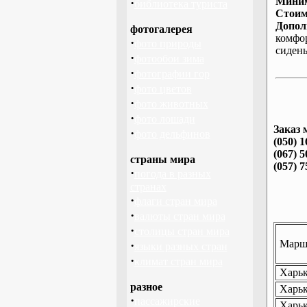
Миним
·
библиотека туриста
Стоим
Допол
фотогалерея
комфо
·
фото природы
сиден
·
фотообои зима
·
фотографии гор
·
фото цветов
·
фото животных
·
фото лошади
Заказ 
·
фото дельфинов
(050) 1
(067) 5
страны мира
(057) 7
·
погода в разных
странах
·
флаги стран мира
·
валюты стран мира
·
столицы стран мира
Маршр
·
языки разных стран
·
климат стран мира
Харьк
разное
Харьк
·
пассажирские
Харьк