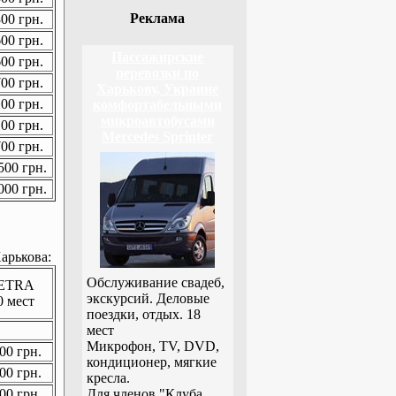
Реклама
00 грн.
00 грн.
Пассажирские
00 грн.
перевозки по
00 грн.
Харькову, Украине
00 грн.
комфортабельными
микроавтобусами
00 грн.
Mercedes Sprinter
00 грн.
00 грн.
00 грн.
арькова:
Обслуживание свадеб,
ETRA
экскурсий. Деловые
0 мест
поездки, отдых. 18
мест
Микрофон, TV, DVD,
00 грн.
кондиционер, мягкие
00 грн.
кресла.
00 грн.
Для членов "Клуба