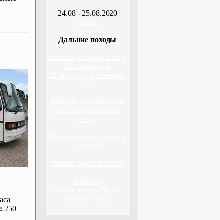
24.08 - 25.08.2020
Оскол
Дальние походы
Кавказ,
горный поход,
Приэльбрусье
23 августа - 3 сентября
2010
Кавказ, восхождение
на Эльбрус
горный
поход
Кавказ,
горный поход,
Домбай
Алтай,
горный поход
Байкал,
хребет Хамар-Дабан,
пеший поход
аса
:
250