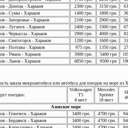
ов - Донецк - Харьков
2300 грн.
3150 грн.
63
ов - Сумы - Харьков
1400 грн.
1800 грн.
36
ов - Запорожье - Харьков
2100 грн.
2900 грн.
56
ов - Луганск - Харьков
2400 грн.
3300 грн.
67
ов - Черкассы - Харьков
2900 грн.
4000 грн.
81
ов - Святогорск - Харьков
1200 грн.
1600 грн.
31
ов - Полтава - Харьков
975 грн.
1350 грн.
27
ов - Умань - Харьков
3900 грн.
5400 грн
105
ов - Львов - Харьков
6850 грн.
9500 грн
190
сть заказа микроавтобуса или автобуса для поездок на море из Х
Volkswagen
Mercedes
S
ут поездки:
T5
Sprinter
4
8 мест
18 мест
Азовское море
в - Геническ - Харьков
3400 грн.
4700 грн.
94
в - Бердянск - Харьков
3400 грн.
4700 грн.
94
ов - Кирилловка - Харьков
3400 грн.
4700 грн.
94