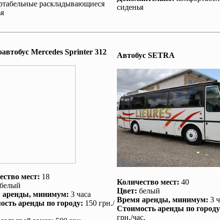
ртабельные раскладывающиеся
сиденья
я
втобус Mеrcedes Sprinter 312
Автобус SETRA
ество мест:
18
Количество мест:
40
белый
Цвет:
белый
 аренды
, минимум:
3 часа
Время аренды
, минимум:
3 ч
ость аренды по городу
:
150 грн./
Стоимость аренды по городу
грн./час.