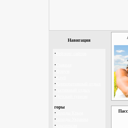
Навигация
·
Рейтинг сайтов
·
Главная
·
Форум
·
Клуб
·
Корпоративный отдых
·
Активный отдых
·
Детский туризм
горы
Пасс
·
походы Крым
·
походы Украина
·
альпинизм