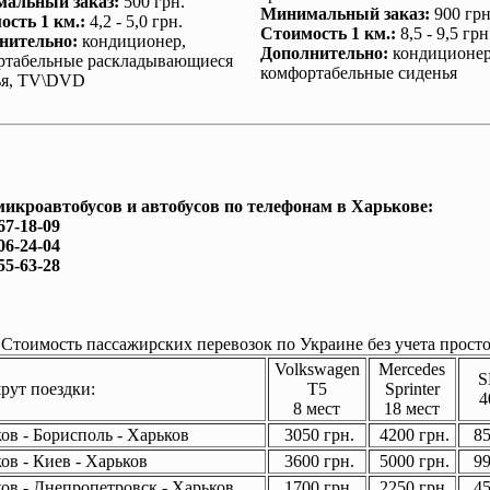
альный заказ
:
500 грн.
Минимальный заказ
:
900 грн
ость 1 км.
:
4,2 - 5,0 грн.
Стоимость 1 км.
:
8,5 - 9,5 грн
нительно
:
кондиционер
,
Дополнительно
:
кондиционе
ртабельные раскладывающиеся
комфортабельные сиденья
ья, TV\DVD
микроавтобусов и автобусов по телефонам в Харькове:
67-18-09
06-24-04
55-63-28
Стоимость пассажирских перевозок по Украине без учета просто
Volkswagen
Mercedes
S
ут поездки:
T5
Sprinter
4
8 мест
18 мест
ов - Борисполь - Харьков
3050 грн.
4200 грн.
85
ов - Киев - Харьков
3600 грн.
5000 грн.
99
ов - Днепропетровск - Харьков
1700 грн.
2250 грн.
45