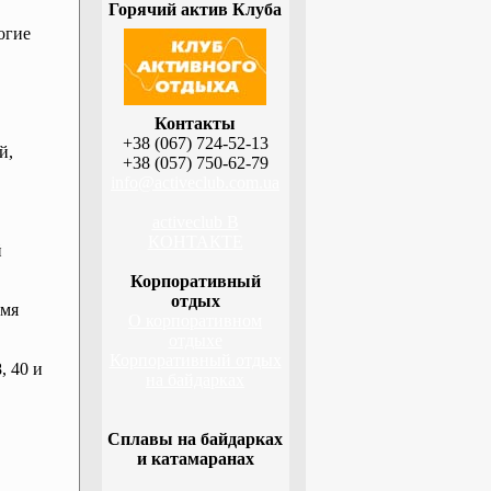
Горячий актив Клуба
огие
Контакты
+38 (067) 724-52-13
й,
+38 (057) 750-62-79
info@activeclub.com.ua
activeclub В
КОНТАКТЕ
й
Корпоративный
отдых
емя
О корпоративном
отдыхе
Корпоративный отдых
, 40 и
на байдарках
Сплавы на байдарках
и катамаранах