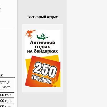
.
.
р
,
Активный отдых
я:
ETRA
0 мест
00 грн.
00 грн.
00 грн.