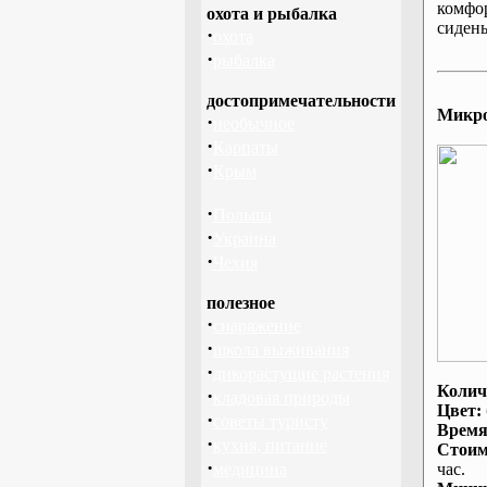
комфо
охота и рыбалка
сидень
·
охота
·
рыбалка
достопримечательности
Микроа
·
необычное
·
Карпаты
·
Крым
·
Польша
·
Украина
·
Чехия
полезное
·
снаряжение
·
школа выживания
·
дикорастущие растения
Колич
·
кладовая природы
Цвет:
·
советы туристу
Время
·
кухня, питание
Стоим
·
медицина
час.