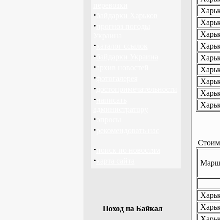
перевозки
Харьк
·
байдарки Харьков
Харьк
·
прогноз погоды
Харьк
Украина
·
каталог ссылок
Харьк
·
байдарки Украина
Харьк
·
архив новостей
Харьк
·
фотогалерея
Харьк
·
достопримечательности
Харьк
·
написать
Харьк
администратору
·
опросы
·
рекомендовать нас
Стоимо
·
поиск по новостям
·
карта сайта
Маршр
Харько
Харько
Поход на Байкал
Харьк