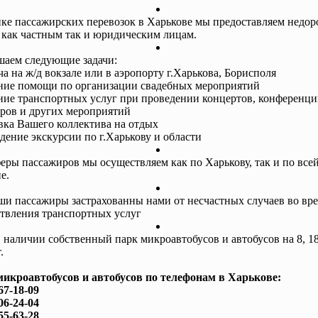
ке пассажирских перевозок в Харькове мы предоставляем недор
 как частным так и юридическим лицам.
аем следующие задачи:
ча на ж/д вокзале или в аэропорту г.Харькова, Борисполя
ание помощи по организации свадебных мероприятий
ание транспортных услуг при проведении концертов, конференци
ров и других мероприятий
авка Вашего коллектива на отдых
едение экскурсии по г.Харькову и области
еры пассажиров мы осуществляем как по Харькову, так и по все
е.
ши пассажиры застрахованны нами от несчастных случаев во вр
твления транспортных услуг
в наличии собственный парк микроавтобусов и автобусов на 8, 18
.
микроавтобусов и автобусов по телефонам в Харькове:
67-18-09
06-24-04
55-63-28