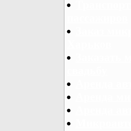
Транспорт
пассажиров
Заказ микр
Харьков
Заказать 
свадьбу
Аренда авт
Аренда ми
Аренда ав
Микроавтоб