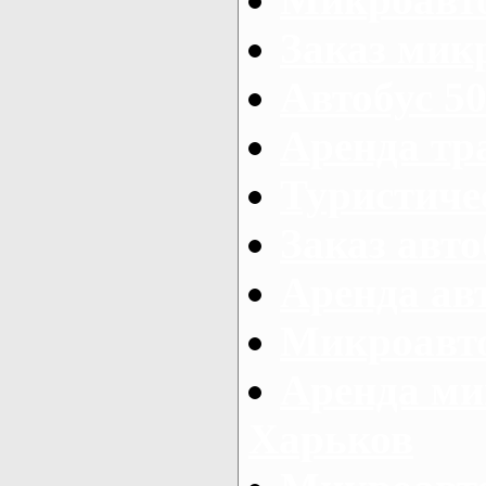
Заказ микр
Автобус 50
Аренда тр
Туристиче
Заказ авто
Аренда ав
Микроавто
Аренда ми
Харьков