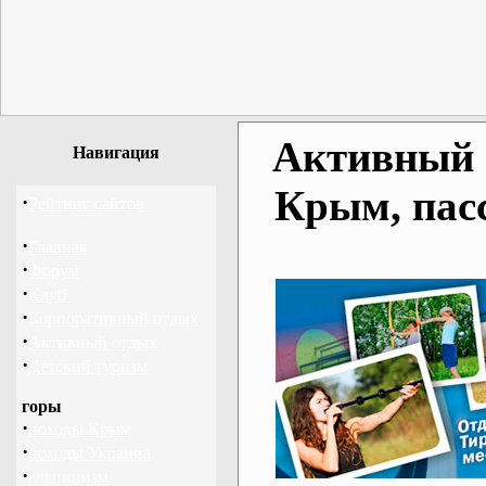
Активный о
Навигация
Крым, пас
·
Рейтинг сайтов
·
Главная
·
Форум
·
Клуб
·
Корпоративный отдых
·
Активный отдых
·
Детский туризм
горы
·
походы Крым
·
походы Украина
·
альпинизм