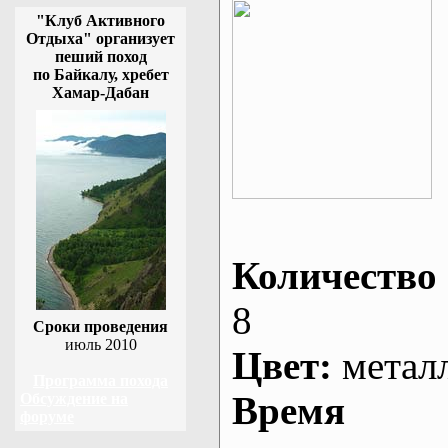
"Клуб Активного
Отдыха" организует
пеший поход
по Байкалу, хребет
Хамар-Дабан
Количество 
8
Сроки проведения
июль 2010
Цвет:
метал
Программа похода
Время
Обсуждение на
форуме