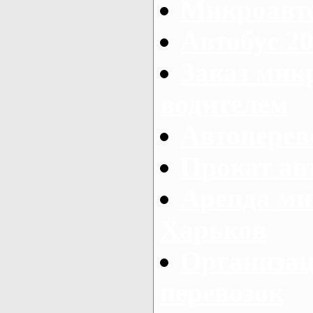
Микроавто
Автобус 20
Заказ мик
водителем
Автоперев
Прокат ав
Аренда ми
Харьков
Организац
перевозок