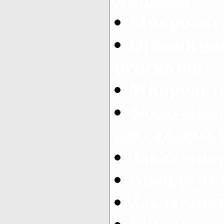
Микроавто
Организац
перевозок
Микроавто
Заказ мик
пассажирск
Заказ мик
Аренда авт
Заказ мик
Микроавто