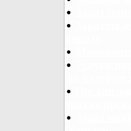
Заказ мар
Заказать а
городу
Микроавто
Услуги па
на автобусе
Организац
пассажирски
Заказ микр
Харьков