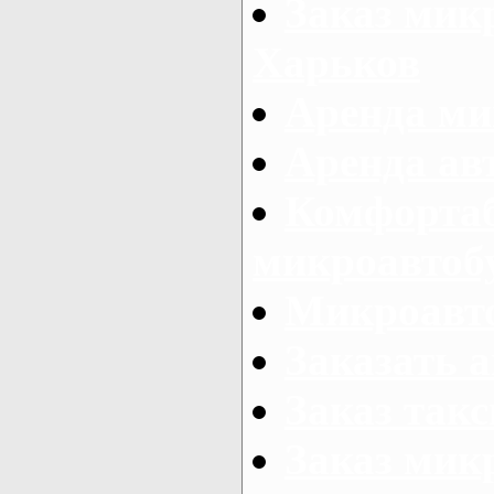
Заказ микр
Харьков
Аренда ми
Аренда ав
Комфорта
микроавтоб
Микроавто
Заказать а
Заказ так
Заказ мик