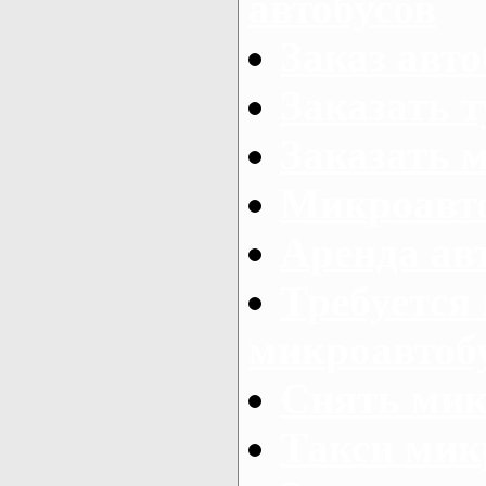
автобусов
Заказ авто
Заказать 
Заказать 
Микроавто
Аренда авт
Требуется
микроавтоб
Снять мик
Такси мик