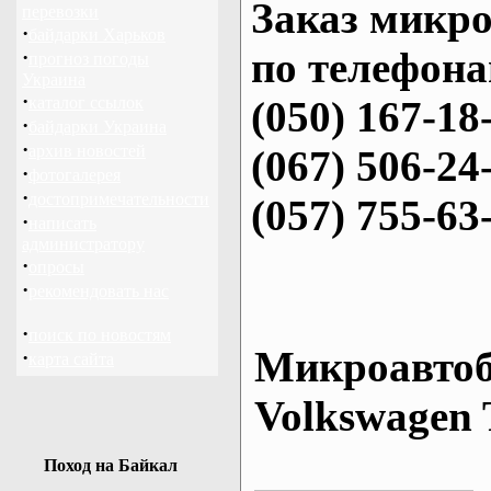
Заказ микро
перевозки
·
байдарки Харьков
по телефона
·
прогноз погоды
Украина
·
каталог ссылок
(050) 167-18
·
байдарки Украина
·
архив новостей
(067) 506-24
·
фотогалерея
·
достопримечательности
(057) 755-63
·
написать
администратору
·
опросы
·
рекомендовать нас
·
поиск по новостям
Микроавтоб
·
карта сайта
Volkswagen 
Поход на Байкал