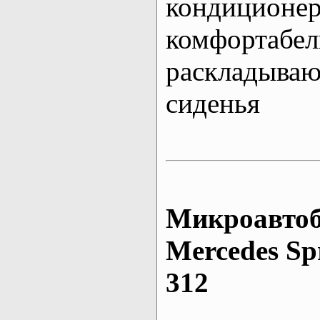
кондиционе
комфортабе
раскладыва
сиденья
Микроавтоб
Mеrcedes Sp
312