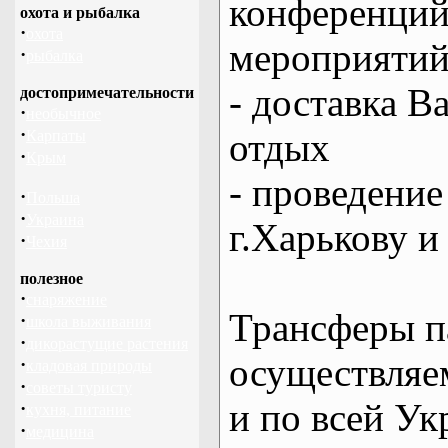
конференций
охота и рыбалка
·
охота
мероприяти
·
рыбалка
- доставка В
достопримечательности
·
необычное
·
отдых
Карпаты
·
Крым
- проведение
·
Польша
·
Украина
г.Харькову и
·
Чехия
полезное
·
снаряжение
Трансферы п
·
школа выживания
·
дикорастущие растения
осуществляем
·
кладовая природы
·
советы туристу
и по всей Ук
·
кухня, питание
·
медицина