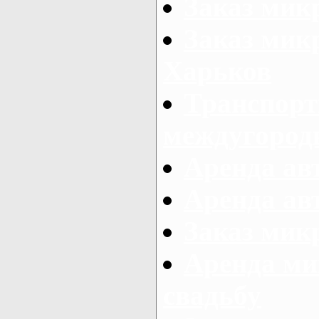
Заказ мик
Заказ мик
Харьков
Транспорт
междугород
Аренда авт
Аренда авт
Заказ микр
Аренда ми
свадьбу