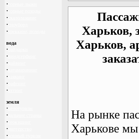
·
горные лыжи
·
горные походы
Пассаж
·
скалолазание
·
сноуборд
Харьков, 
·
треккинг, походы
Харьков, а
вода
·
байдарки
заказа
·
виндсерфинг
·
дайвинг
·
катамаранинг
·
каякинг
·
рафтинг
·
яхтинг
земля
·
велотуризм
На рынке па
·
дальние страны
·
геокэшинг
Харькове мы
·
диггерство
·
конный туризм