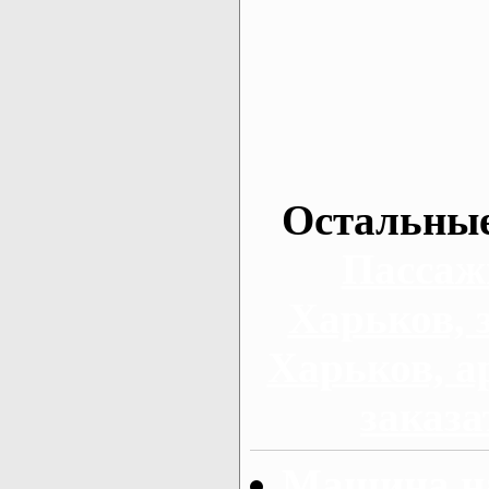
Остальные
Пассаж
Харьков, 
Харьков, а
заказа
Машина на