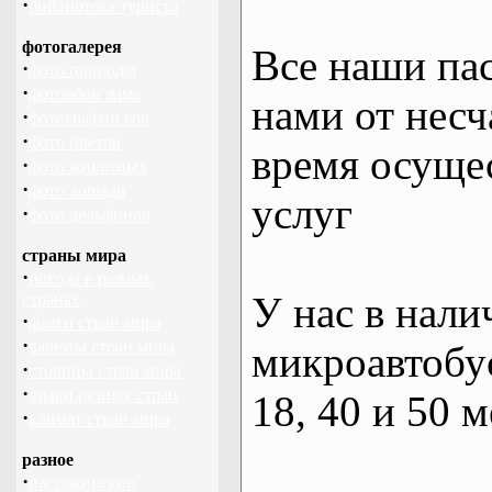
·
библиотека туриста
фотогалерея
Все наши па
·
фото природы
·
фотообои зима
нами от несч
·
фотографии гор
·
фото цветов
время осуще
·
фото животных
·
фото лошади
услуг
·
фото дельфинов
страны мира
·
погода в разных
У нас в нали
странах
·
флаги стран мира
·
валюты стран мира
микроавтобус
·
столицы стран мира
·
языки разных стран
18, 40 и 50 м
·
климат стран мира
разное
·
пассажирские