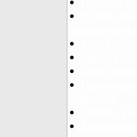
Transfer fr
Услуги тр
пассажирски
Автобус Х
Аренда ми
Заказ мик
Транспорт
Харьков
Аренда тр
Аренда ми