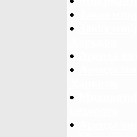
Микроавто
Заказ мик
Заказ микр
Харьков
Аренда авт
Аренда ми
Харьков
Микоавтоб
недорого
Аренда во