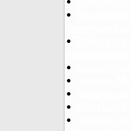
Микроавто
Транспорт
перевозке п
Работа на
микроавтоб
Заказ микр
Аренда Ме
Аренда авт
Kharkov C
Аренда ми