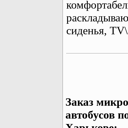
комфортабе
раскладыва
сиденья, T
Заказ микро
автобусов п
Харькове: