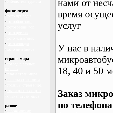
нами от несч
·
библиотека туриста
фотогалерея
время осуще
·
фото природы
·
фотообои зима
услуг
·
фотографии гор
·
фото цветов
·
фото животных
·
фото лошади
У нас в нали
·
фото дельфинов
микроавтобус
страны мира
·
погода в разных
18, 40 и 50 м
странах
·
флаги стран мира
·
валюты стран мира
·
столицы стран мира
·
Заказ микро
языки разных стран
·
климат стран мира
по телефона
разное
·
пассажирские