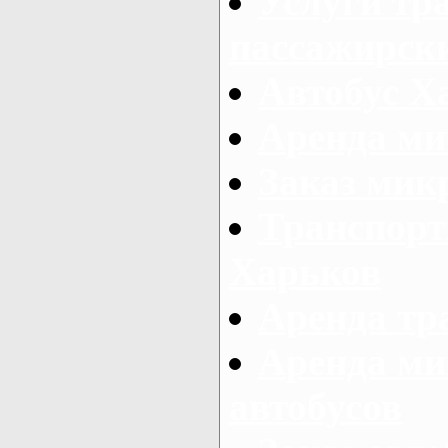
Услуги тр
пассажирски
Автобус Х
Аренда ми
Заказ мик
Транспорт
Харьков
Аренда тр
Аренда ми
автобусов