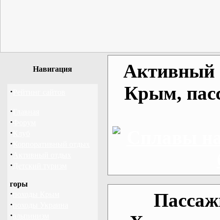
Активный о
Навигация
Крым, пас
·
Рейтинг сайтов
·
Главная
·
Форум
·
Клуб
·
Корпоративный отдых
·
Активный отдых
·
Детский туризм
горы
·
Пассаж
походы Крым
·
походы Украина
·
альпинизм