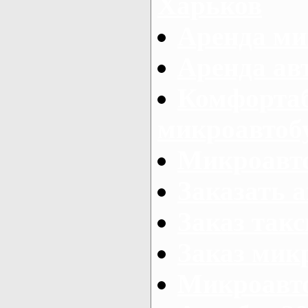
Харьков
Аренда ми
Аренда ав
Комфорта
микроавтоб
Микроавто
Заказать а
Заказ так
Заказ мик
Микроавто