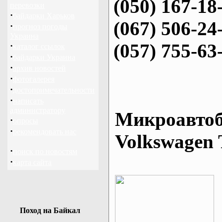
(050) 167-18
перевозки
·
байдарки Харьков
(067) 506-24
·
прогноз погоды
Украина
(057) 755-63
·
каталог ссылок
·
байдарки Украина
·
архив новостей
·
фотогалерея
·
достопримечательности
·
написать
администратору
Микроавтоб
·
опросы
·
рекомендовать нас
Volkswagen 
·
поиск по новостям
·
карта сайта
Поход на Байкал