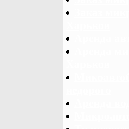
Заказ микр
Харьков
Аренда авт
Аренда ми
Харьков
Микоавтоб
недорого
Аренда во
Микроавто
Транспорт