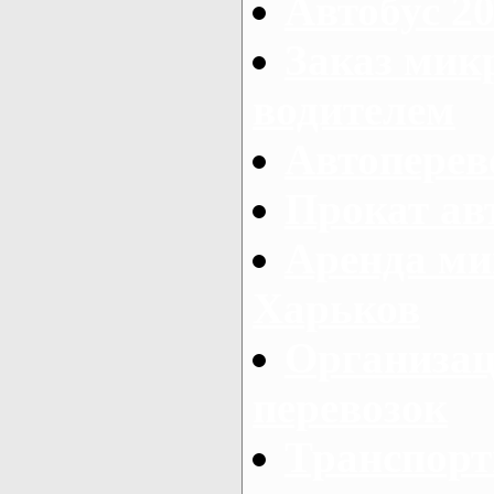
Автобус 20
Заказ мик
водителем
Автоперев
Прокат ав
Аренда ми
Харьков
Организац
перевозок
Транспорт