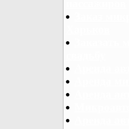
пассажиров
Заказ микр
Харьков
Заказать 
свадьбу
Аренда авт
Аренда ми
Аренда ав
Микроавтоб
Аренда авт