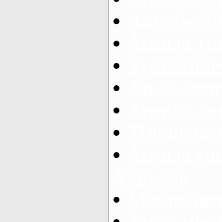
Автобус 50
Аренда тр
Туристиче
Заказ авто
Аренда ав
Микроавто
Аренда ми
Харьков
Микроавто
Заказ мик