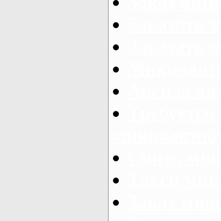
Заказ авто
Заказать 
Заказать 
Микроавто
Аренда авт
Требуется
микроавтоб
Снять мик
Такси мик
Заказ мик