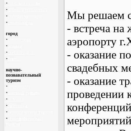
·
лыжный туризм
·
пешие путешествия
Мы решаем с
·
собачьи упряжки
·
спелеология
- встреча на 
город
аэропорту г.
·
гимнастика
·
ролики
- оказание 
·
скейтбординг
·
фитнес
свадебных м
научно-
познавательный
- оказание т
туризм
·
археология
проведении 
·
зеленый туризм
·
история
конференций
·
эзотерика
·
экологический туризм
мероприяти
·
этнографический
туризм