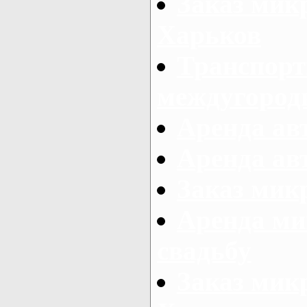
Заказ мик
Харьков
Транспорт
междугород
Аренда авт
Аренда авт
Заказ микр
Аренда ми
свадьбу
Заказ микр