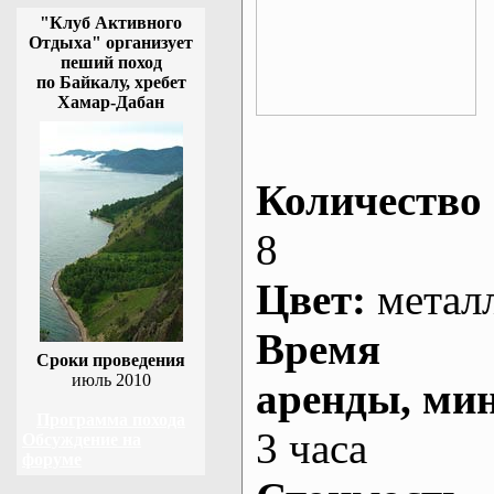
"Клуб Активного
Отдыха" организует
пеший поход
по Байкалу, хребет
Хамар-Дабан
Количество 
8
Цвет:
метал
Время
Сроки проведения
июль 2010
аренды
, ми
Программа похода
3 часа
Обсуждение на
форуме