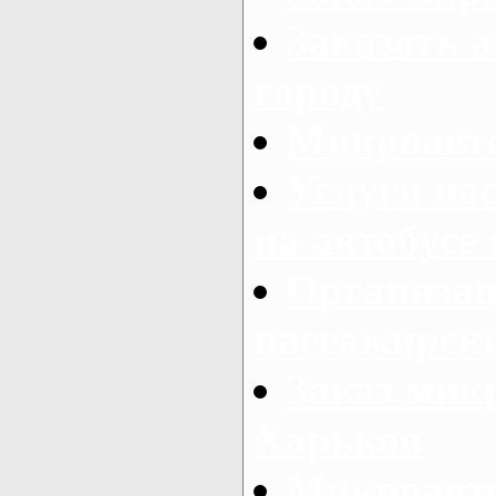
Заказать а
городу
Микроавто
Услуги па
на автобусе
Организац
пассажирски
Заказ микр
Харьков
Микроавто