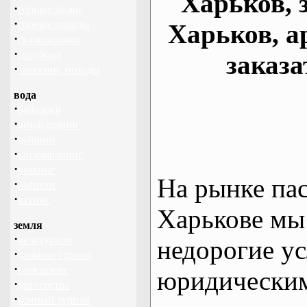
Харьков, 
·
горные лыжи
·
горные походы
Харьков, а
·
скалолазание
·
сноуборд
заказа
·
треккинг, походы
вода
·
байдарки
·
виндсерфинг
·
дайвинг
·
катамаранинг
·
каякинг
На рынке па
·
рафтинг
·
яхтинг
Харькове мы
земля
·
велотуризм
недорогие ус
·
дальние страны
·
геокэшинг
юридическим
·
диггерство
·
конный туризм