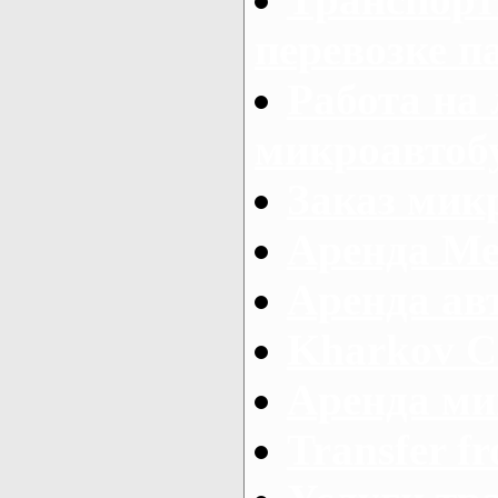
перевозке п
Работа на
микроавтоб
Заказ микр
Аренда Ме
Аренда авт
Kharkov C
Аренда ми
Transfer fr