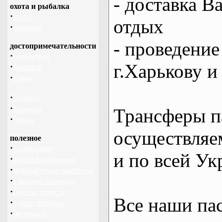
- доставка В
охота и рыбалка
·
охота
отдых
·
рыбалка
- проведение
достопримечательности
·
необычное
г.Харькову и
·
Карпаты
·
Крым
·
Польша
·
Украина
Трансферы п
·
Чехия
осуществляем
полезное
·
снаряжение
и по всей Ук
·
школа выживания
·
дикорастущие растения
·
кладовая природы
·
советы туристу
Все наши па
·
кухня, питание
·
медицина