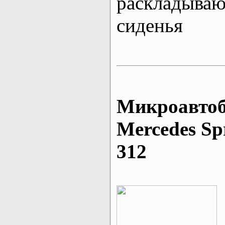
раскладыва
сиденья
Микроавтоб
Mеrcedes Sp
312