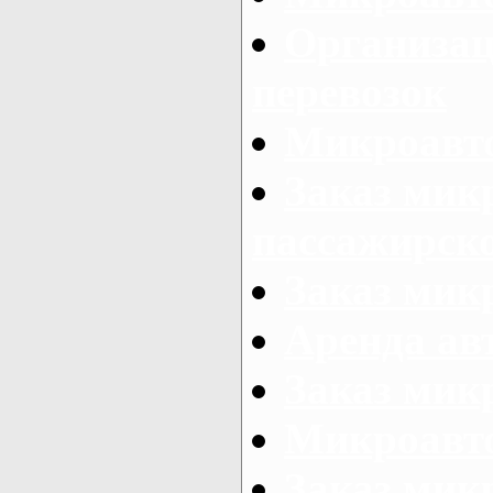
Организац
перевозок
Микроавто
Заказ мик
пассажирск
Заказ мик
Аренда авт
Заказ мик
Микроавто
Заказ микр