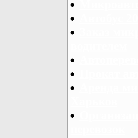
Микроавто
Автобус 20
Заказ мик
водителем
Автоперев
Прокат ав
Аренда ми
Харьков
Организац
перевозок