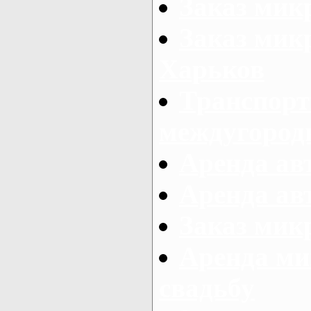
Заказ мик
Заказ мик
Харьков
Транспорт
междугород
Аренда авт
Аренда авт
Заказ микр
Аренда ми
свадьбу