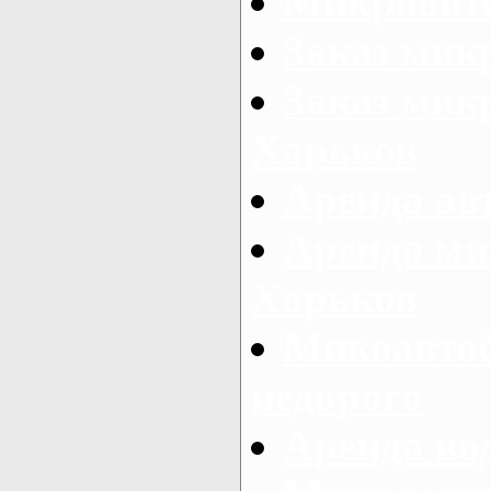
Микроавто
Заказ мик
Заказ микр
Харьков
Аренда авт
Аренда ми
Харьков
Микоавтоб
недорого
Аренда во