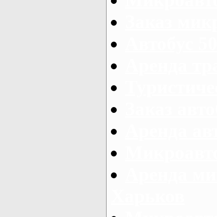
Заказ микр
Автобус 50
Аренда тр
Туристиче
Заказ авто
Аренда ав
Микроавто
Аренда ми
Харьков