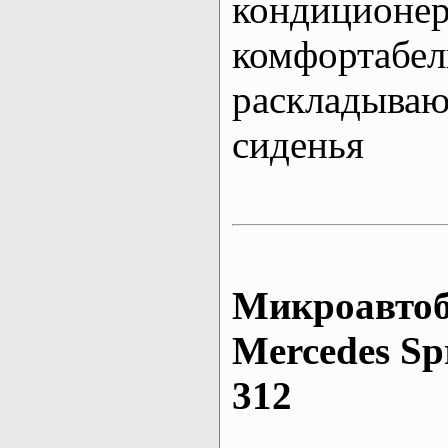
кондиционе
комфортабе
раскладыва
сиденья
Микроавтоб
Mеrcedes Sp
312