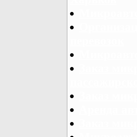
Микроавто
Организац
перевозок
Микроавто
Заказ мик
пассажирск
Заказ мик
Аренда авт
Заказ мик
Микроавто