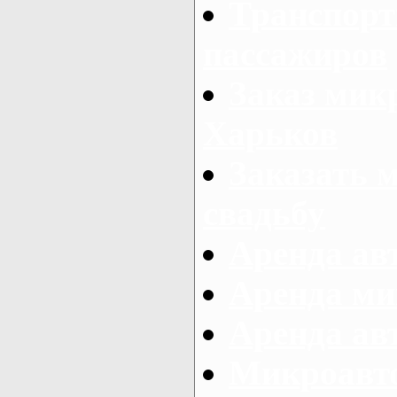
Транспорт
пассажиров
Заказ микр
Харьков
Заказать 
свадьбу
Аренда авт
Аренда ми
Аренда ав
Микроавтоб