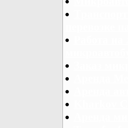
Микроавто
Транспорт
перевозке п
Работа на
микроавтоб
Заказ микр
Аренда Ме
Аренда авт
Kharkov C
Аренда ми