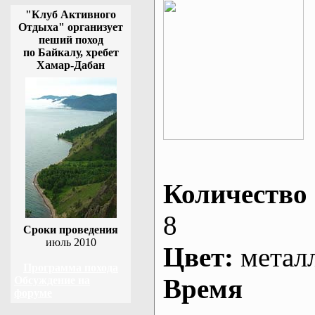
"Клуб Активного
Отдыха" организует
пеший поход
по Байкалу, хребет
Хамар-Дабан
Количество 
8
Сроки проведения
июль 2010
Цвет:
метал
Программа похода
Время
Обсуждение на
форуме