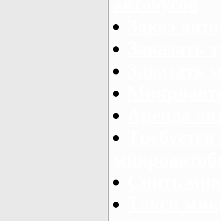
автобусов
Заказ авто
Заказать 
Заказать 
Микроавто
Аренда авт
Требуется
микроавтоб
Снять мик
Такси мик