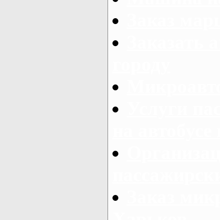
Заказ мар
Заказать а
городу
Микроавто
Услуги па
на автобусе
Организац
пассажирски
Заказ микр
Харьков