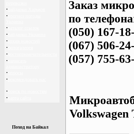
Заказ микро
перевозки
·
байдарки Харьков
по телефона
·
прогноз погоды
Украина
·
каталог ссылок
(050) 167-18
·
байдарки Украина
·
архив новостей
(067) 506-24
·
фотогалерея
·
достопримечательности
(057) 755-63
·
написать
администратору
·
опросы
·
рекомендовать нас
·
поиск по новостям
Микроавтоб
·
карта сайта
Volkswagen 
Поход на Байкал