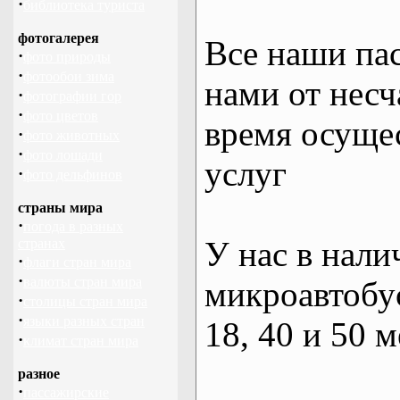
·
библиотека туриста
фотогалерея
Все наши па
·
фото природы
·
фотообои зима
нами от несч
·
фотографии гор
·
фото цветов
время осуще
·
фото животных
·
фото лошади
услуг
·
фото дельфинов
страны мира
·
погода в разных
У нас в нали
странах
·
флаги стран мира
·
валюты стран мира
микроавтобус
·
столицы стран мира
·
языки разных стран
18, 40 и 50 м
·
климат стран мира
разное
·
пассажирские