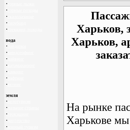
·
горные лыжи
·
горные походы
Пассаж
·
скалолазание
·
сноуборд
Харьков, 
·
треккинг, походы
Харьков, а
вода
·
байдарки
заказа
·
виндсерфинг
·
дайвинг
·
катамаранинг
·
каякинг
·
рафтинг
·
яхтинг
земля
·
велотуризм
На рынке па
·
дальние страны
·
геокэшинг
Харькове мы
·
диггерство
·
конный туризм