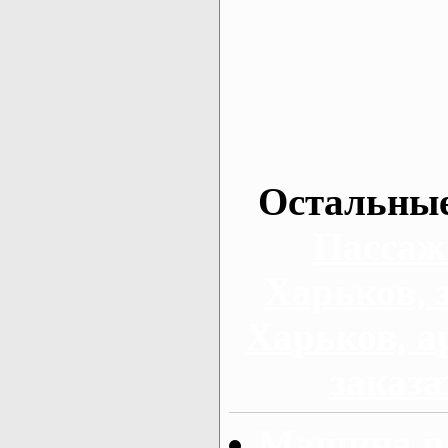
Остальные
Пассаж
Харьков, 
Харьков, а
заказа
Машина на