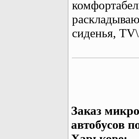
комфортабе
раскладыва
сиденья, T
Заказ микро
автобусов п
Харькове: