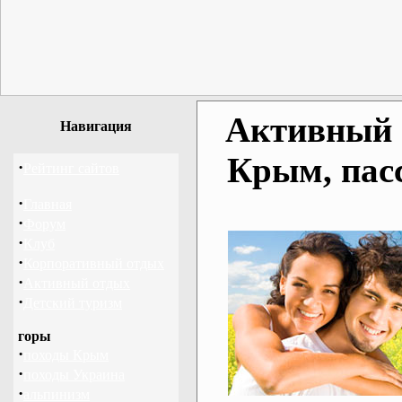
Активный о
Навигация
Крым, пас
·
Рейтинг сайтов
·
Главная
·
Форум
·
Клуб
·
Корпоративный отдых
·
Активный отдых
·
Детский туризм
горы
·
походы Крым
·
походы Украина
·
альпинизм