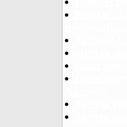
Transfer fr
Услуги тр
пассажирски
Автобус Х
Аренда ми
Заказ мик
Транспорт
Харьков
Аренда тр
Аренда ми