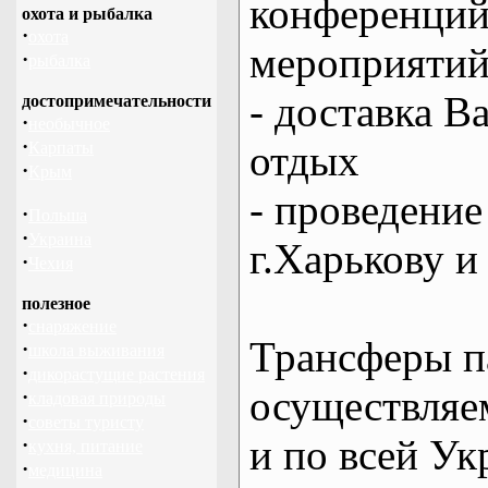
конференций
охота и рыбалка
·
охота
мероприяти
·
рыбалка
- доставка В
достопримечательности
·
необычное
·
отдых
Карпаты
·
Крым
- проведение
·
Польша
·
Украина
г.Харькову и
·
Чехия
полезное
·
снаряжение
Трансферы п
·
школа выживания
·
дикорастущие растения
осуществляем
·
кладовая природы
·
советы туристу
и по всей Ук
·
кухня, питание
·
медицина