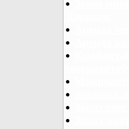
Заказ микр
Харьков
Аренда ми
Аренда ав
Комфорта
микроавтоб
Микроавто
Заказать а
Заказ так
Заказ мик