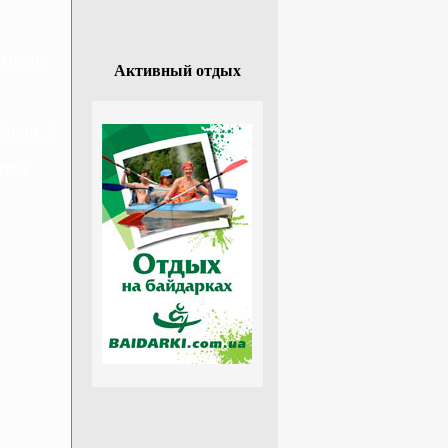
ccinium
Активный отдых
Sumn. V.
rosa