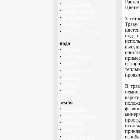
Расте
·
горные лыжи
Цветет
·
горные походы
·
скалолазание
Загот
·
Траву
сноуборд
цвете
·
треккинг, походы
под н
исполь
вода
высуш
·
байдарки
очист
·
виндсерфинг
примес
·
дайвинг
и кор
теплы
·
катамаранинг
провял
·
каякинг
·
рафтинг
В трав
·
яхтинг
немног
карот
земля
поло
·
флаво
велотуризм
минера
·
дальние страны
прост
·
геокэшинг
исполь
·
диггерство
прикл
·
конный туризм
озноб