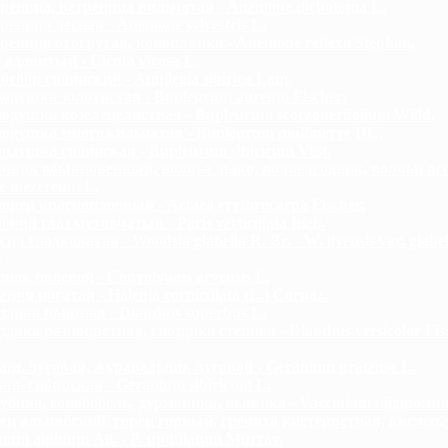
реница, ветреница вильчатая - Anemone dichotoma L.
реница лесная - Anemone sylvestris L.
реница отогнутая, коноплянка - Anemone reflexa Stephan.
 ядовитый - Cicuta virosa L.
осбор сибирский - Aquilegia sibirica Lam.
одушка золотистая - Bupleurum aureum Fischer.
одушка козелецелистная - Bupleurum scorzonerifolium Willd.
одушка многожильчатая - Bupleurum multinerve DC.
одушка сибирская - Bupleurum sibiricum Vest.
чник обыкновенный, волчье лыко, волчеягодник, волчьи яг
e mezereum L.
онец красноплодный - Actaea erythrocarpa Fischer.
оний глаз мутовчатый - Paris verticillata Bieb.
сия гладковатая - Woodsia glabella R. Br. - W. ilvensis var. glabel
.
нок полевой - Convolvulus arvensis L.
ения рогатая - Halenia corniculata (L.) Cornaz.
здика пышная - Dianthus superbus L.
здика разноцветная, гвоздика степная - Dianthus versicolor Fis
ань луговая, журавельник луговой - Geranium pratense L.
ань сибирская - Geranium sibiricum L.
убика, гонобобель, дурманика, пьяника - Vaccinium uliginosum
ец альпийский, горец горный, гречиха кистецветная, кислец, 
num alpinum Аll. - P. undulatum Murray.