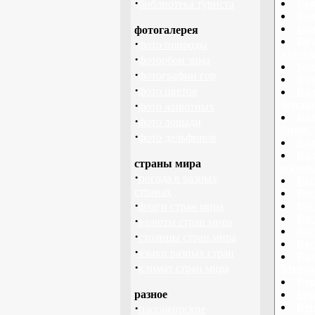
·
Бор
библиотека туриста
Боя
Боя
фотогалерея
Бру
·
фото природы
vitis-i
·
фотообои зима
Буд
·
фотографии гор
Буз
·
фото цветов
Вал
·
turcza
фото животных
Вал
·
фото лошади
Sumn.
·
фото дельфинов
Вал
Вал
страны мира
transb
·
погода в разных
Вас
странах
Вас
·
Вас
флаги стран мира
Вас
·
валюты стран мира
Вас
·
столицы стран мира
Вас
·
языки разных стран
Вах
·
климат стран мира
Menyant
Вер
разное
Вер
·
Вер
пассажирские