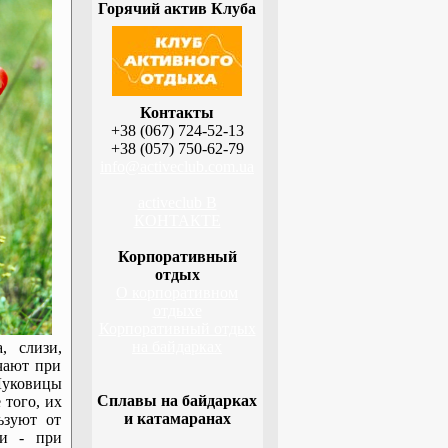
Горячий актив Клуба
Контакты
+38 (067) 724-52-13
+38 (057) 750-62-79
info@activeclub.com.ua
activeclub В
КОНТАКТЕ
Корпоративный
отдых
О корпоративном
отдыхе
Корпоративный отдых
на байдарках
, слизи,
чают при
Луковицы
Сплавы на байдарках
 того, их
и катамаранах
ьзуют от
ки - при