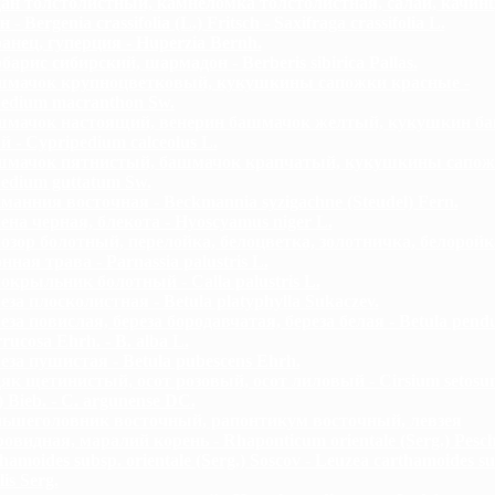
ан толстолистный, камнеломка толстолистная, салай, качин
- Bergenia crassifolia (L.) Fritsch - Saxifraga crassifolia L.
анец, гуперция - Huperzia Bernh.
барис сибирский, шармадон - Berberis sibirica Pallas.
мачок крупноцветковый, кукушкины сапожки красные -
edium macranthon Sw.
мачок настоящий, венерин башмачок желтый, кукушкин б
 - Cypripedium calceolus L.
мачок пятнистый, башмачок крапчатый, кукушкины сапож
edium guttatum Sw.
манния восточная - Beckmannia syzigachne (Steudel) Fern.
ена черная, блекота - Hyoscyamus niger L.
озор болотный, перелойка, белоцветка, золотничка, белоройк
нная трава - Parnassia palustris L.
окрыльник болотный - Calla palustris L.
еза плосколистная - Betula platyphylla Sukaczev.
еза повислая, береза бородавчатая, береза белая - Betula pendu
rrucosa Ehrh. - В. alba L.
еза пушистая - Betula pubescens Ehrh.
як щетинистый, осот розовый, осот лиловый - Cirsium setosu
) Bieb. - С. argunense DC.
ьшеголовник восточный, рапонтикум восточный, левзея
овидная, маралий корень - Rhaponticum orientale (Serg.) Pesch
hamoides subsp. orientale (Serg.) Soscov - Leuzea carthamoides su
lis Serg.