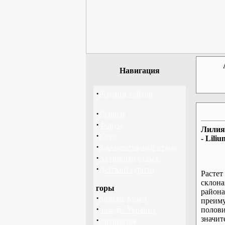
Навигация
·
Рейтинг сайтов
·
Главная
·
Форум
Лилия 
·
Клуб
- Liliu
·
Корпоративный отдых
·
Активный отдых
·
Детский туризм
Расте
склон
горы
района
·
походы Крым
преим
·
походы Украина
пол
значи
·
альпинизм