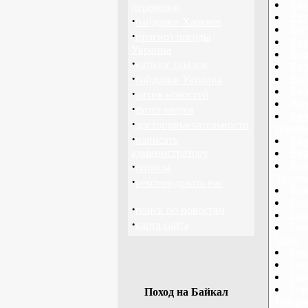
Вет
перевозки
Вет
·
байдарки Харьков
Вет
·
прогноз погоды
Вех
Украина
Вод
·
каталог ссылок
Вол
·
Вол
байдарки Украина
Вол
·
архив новостей
Вол
·
фотогалерея
Вол
·
достопримечательности
Daphn
·
написать
Вор
администратору
Вор
·
Вуд
опросы
Trautv
·
рекомендовать нас
Вью
Гал
·
поиск по новостям
Гво
·
карта сайта
Гво
Link.
Гер
Гер
Гол
Гор
Поход на Байкал
Polygo