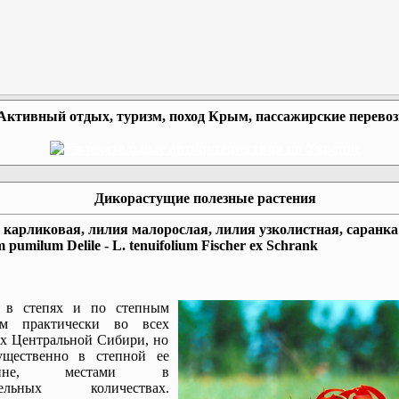
Активный отдых, туризм, поход Крым, пассажирские перево
Дикорастущие полезные растения
карликовая, лилия малорослая, лилия узколистная, саранка
m pumilum Delile - L. tenuifolium Fischer ex Schrank
т в степях и по степным
ам практически во всех
х Центральной Сибири, но
ущественно в степной ее
овине, местами в
тельных количествах.