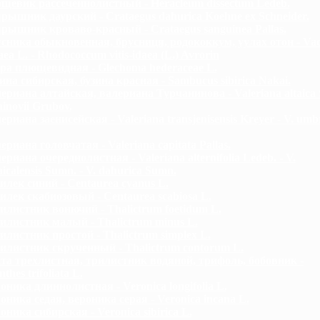
щевик рассеченнолистный - Heracleum dissectum Ledeb.
рышник даурский - Crataegus dahurica Koehne ex Schneider.
рышник кроваво-красный - Crataegus sanguinea Pallas.
сника обыкновенная, брусниця, родококкум, уулах отон - Va
daea L. - Rhodococcum vitis-idaea (L.) Avrorin
ра плющевидная - Glechoma hederaceae L.
ина сибирская, бузина красная - Sambucus sibirica Nakai.
ериана алтайская, валериана Турчанинова - Valeriana altaica 
ninovii Grubov.
ериана заенисейская - Valeriana transjenisensis Kreyer - V. umb
ериана головчатая - Valeriana capitata Pallas.
ериана очереднолистная - Valeriana alternifolia Ledeb. - V.
aicalensis Sumn. - V. dahurica Sumn.
илек синий - Centaurea cyanus L.
илек скабиозовый - Centaurea scabiosa L.
илистник вонючий - Thalictrum foetidum L.
илистник малый - Thalictrum minus L.
илистник простой - Thalictrum simplex L.
илистник скрученный - Thalictrum contorum L.
та трехлистная, трилистник водяной, трифоль, бобовник -
hes trifoliata L.
оника длиннолистная - Veronica longifolia L.
оника седая, вероника серая - Veronica incana L.
оника сибирская - Veronica sibirica L.