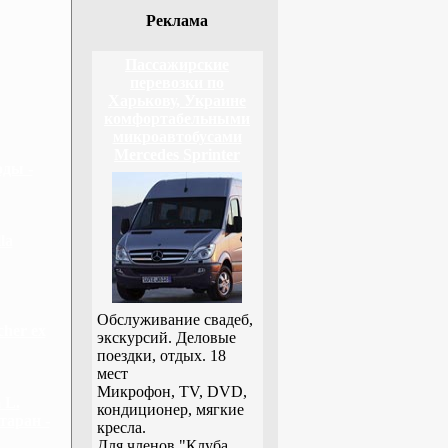
Реклама
Пассажирские
перевозки по
Харькову, Украине
комфортабельными
микроавтобусами
Mercedes Sprinter
оды -
la
Обслуживание свадеб,
cher ex
экскурсий. Деловые
поездки, отдых. 18
мест
Микрофон, TV, DVD,
 L.
кондиционер, мягкие
таран -
кресла.
Для членов "Клуба