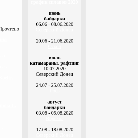
график сплавов 2020
июнь
байдарки
06.06 - 08.06.2020
Прочтено
Северский Донец
ния
20.06 - 21.06.2020
Оскол
ica
июль
катамараны, рафтинг
ье -
10.07.2020
Северский Донец
oelle.
24.07 - 25.07.2020
Рось
август
olia L.
байдарки
03.08 - 05.08.2020
Ворскла
 -
17.08 - 18.08.2020
Северский Донец