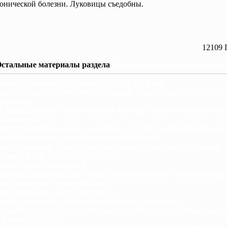
онической болезни. Луковицы съедобны.
12109 
стальные материалы раздела
Дикорастущие полезные расте
икос сибирский - Armeniaca sibirica (L.) Lam.
нис сибирский, горицвет сибирский, стародубка - Adonis sibir
 ex Ledeb.
, ирный корень, аир болотный, ир, явр, лепеха, татарское зел
 calamus L.
нит вьющийся, борец вьющийся - Aconitum volubile Pallas ex K
нит Кузнецова - Aconitum kusnezoffii Reichb.
нит северный, борец северный, аконит высокий - Aconitum
rionale Koelle - A. excelsum Reichb.
нит, борец - Aconitum L.
ромеда многолистная, подбел многолистный - Andromeda polif
ра сибирская - Aster sibiricus L.
ра татарская - Aster tataricus L.
рагал сходный - Astragalus propinquus Schischkin.
ульник болотный, гонобобель, чушатник, чушачий багульник
alustre L. s. str.