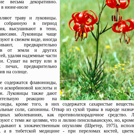
ние весьма декоративно.
 в нюне-июле
овляют траву и луковицы.
, собранную в период
ния, высушивают в тени,
авесами. Луковицы чаще
зуют в свежем виде, иногда
ивают, предварительно
ив от земли и других
ей, удаляя надземные части
ни. Сушат на ветру или в
х печах, предварительно
ив на солнце.
е содержатся флавоноиды,
о аскорбиновой кислоты и
ин. Луковицы также дают
жительную реакцию на
ноиды, кроме того, в них содержатся сахаристые вещества
льные соли, сапонины. Отвар из сухой травы в народе назна
удных заболеваниях, как противолихорадочное средство. 
зуют с теми же целями, что и лилию пенсильванскую, но, кроме
адывают к злокачественным опухолям (Шретер, 1975), испол
а, а в тибетской медицине - при переломах костей, цвет