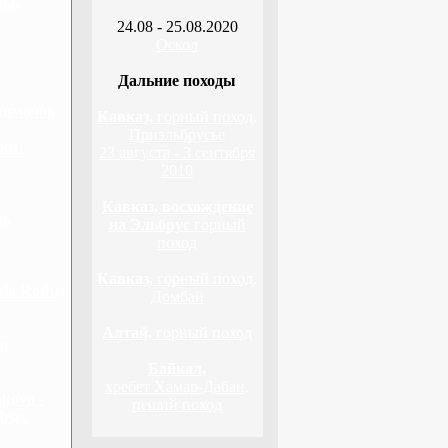
цы,
24.08 - 25.08.2020
Оскол
Дальние походы
ашмачок
Кавказ,
горный поход,
Приэльбрусье
ки -
23 августа - 3 сентября
2010
Кавказ, восхождение
а,
на Эльбрус
горный
поход
Кавказ,
горный поход,
la Roth.
Домбай
Алтай,
горный поход
m
Байкал,
хребет Хамар-Дабан,
kova -
пеший поход
bsp.