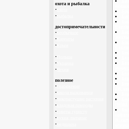
Бад
охота и рыбалка
кояшан 
·
охота
Бар
·
рыбалка
Бар
Баш
достопримечательности
Cyprip
·
Баш
необычное
желтый
·
Карпаты
Баш
·
Крым
Cyprip
Бек
·
Польша
Бел
·
Бел
Украина
мочего
·
Чехия
Бел
Бер
полезное
Бер
·
снаряжение
- В. ve
·
школа выживания
Бер
·
дикорастущие растения
Бод
·
(Willd.
кладовая природы
Бол
·
советы туристу
сафлор
·
кухня, питание
R. cart
·
медицина
orienta