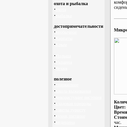
комфо
охота и рыбалка
сидень
·
охота
·
рыбалка
достопримечательности
Микроа
·
необычное
·
Карпаты
·
Крым
·
Польша
·
Украина
·
Чехия
полезное
·
снаряжение
·
школа выживания
·
дикорастущие растения
Колич
·
кладовая природы
Цвет:
·
советы туристу
Время
·
кухня, питание
Стоим
·
медицина
час.