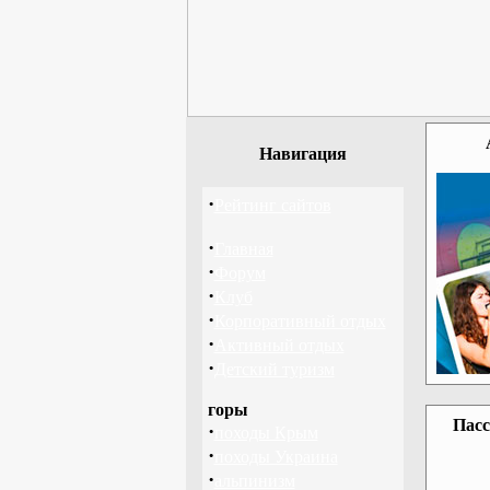
Навигация
·
Рейтинг сайтов
·
Главная
·
Форум
·
Клуб
·
Корпоративный отдых
·
Активный отдых
·
Детский туризм
горы
Пасс
·
походы Крым
·
походы Украина
·
альпинизм