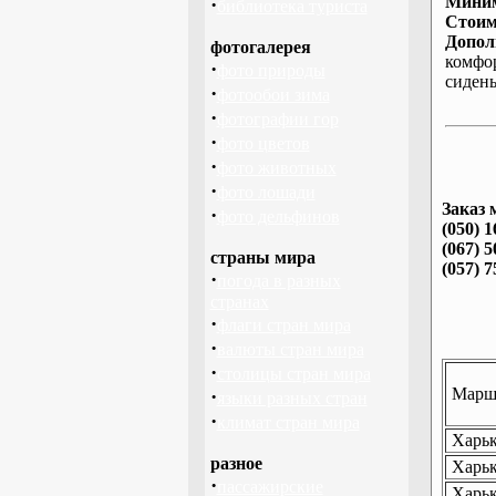
Миним
·
библиотека туриста
Стоим
Допол
фотогалерея
комфо
·
фото природы
сиден
·
фотообои зима
·
фотографии гор
·
фото цветов
·
фото животных
·
фото лошади
Заказ 
·
фото дельфинов
(050) 1
(067) 5
страны мира
(057) 7
·
погода в разных
странах
·
флаги стран мира
·
валюты стран мира
·
столицы стран мира
Маршр
·
языки разных стран
·
климат стран мира
Харьк
разное
Харьк
·
пассажирские
Харьк