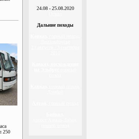
24.08 - 25.08.2020
Оскол
Дальние походы
Кавказ,
горный поход,
Приэльбрусье
23 августа - 3 сентября
2010
Кавказ, восхождение
на Эльбрус
горный
поход
Кавказ,
горный поход,
Домбай
Алтай,
горный поход
Байкал,
хребет Хамар-Дабан,
пеший поход
аса
:
250