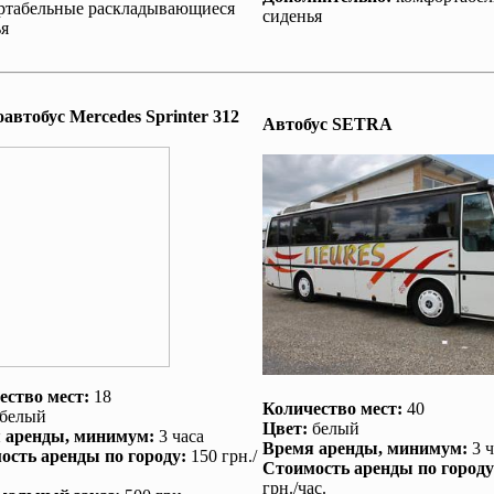
ртабельные раскладывающиеся
сиденья
я
втобус Mеrcedes Sprinter 312
Автобус SETRA
ество мест:
18
Количество мест:
40
белый
Цвет:
белый
 аренды
, минимум:
3 часа
Время аренды
, минимум:
3 ч
ость аренды по городу
:
150 грн./
Стоимость аренды по городу
грн./час.