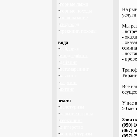
·
горные лыжи
На рын
·
горные походы
услуги
·
скалолазание
·
сноуборд
Мы реш
·
треккинг, походы
- встре
- оказ
вода
- оказ
·
семина
байдарки
- дост
·
виндсерфинг
- пров
·
дайвинг
·
катамаранинг
Трансф
·
Украин
каякинг
·
рафтинг
Все на
·
яхтинг
осущес
земля
У нас 
·
велотуризм
50 мест
·
дальние страны
·
Заказ 
геокэшинг
(050) 1
·
диггерство
(067) 5
·
конный туризм
(057) 7