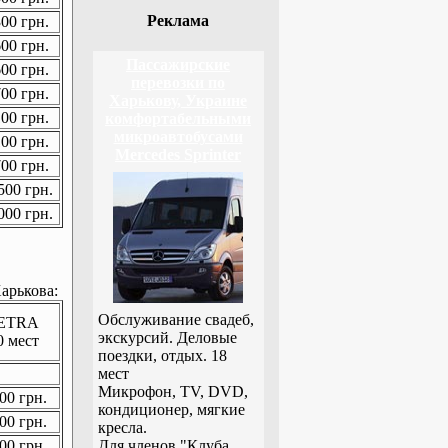
Реклама
00 грн.
00 грн.
Пассажирские
00 грн.
перевозки по
00 грн.
Харькову, Украине
00 грн.
комфортабельными
микроавтобусами
00 грн.
Mercedes Sprinter
00 грн.
00 грн.
00 грн.
арькова:
Обслуживание свадеб,
ETRA
экскурсий. Деловые
0 мест
поездки, отдых. 18
мест
Микрофон, TV, DVD,
00 грн.
кондиционер, мягкие
00 грн.
кресла.
00 грн.
Для членов "Клуба