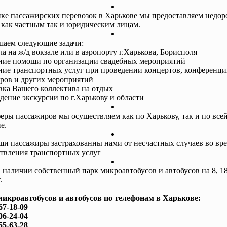
ке пассажирских перевозок в Харькове мы предоставляем недор
 как частным так и юридическим лицам.
аем следующие задачи:
ча на ж/д вокзале или в аэропорту г.Харькова, Борисполя
ание помощи по организации свадебных мероприятий
ание транспортных услуг при проведении концертов, конференци
ров и других мероприятий
авка Вашего коллектива на отдых
едение экскурсии по г.Харькову и области
еры пассажиров мы осуществляем как по Харькову, так и по все
е.
ши пассажиры застрахованны нами от несчастных случаев во вр
твления транспортных услуг
в наличии собственный парк микроавтобусов и автобусов на 8, 18
.
микроавтобусов и автобусов по телефонам в Харькове:
67-18-09
06-24-04
55-63-28