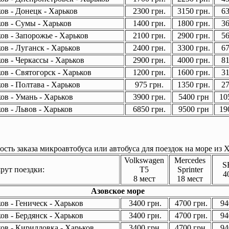
ов - Донецк - Харьков
2300 грн.
3150 грн.
63
ов - Сумы - Харьков
1400 грн.
1800 грн.
36
ов - Запорожье - Харьков
2100 грн.
2900 грн.
56
ов - Луганск - Харьков
2400 грн.
3300 грн.
67
ов - Черкассы - Харьков
2900 грн.
4000 грн.
81
ов - Святогорск - Харьков
1200 грн.
1600 грн.
31
ов - Полтава - Харьков
975 грн.
1350 грн.
27
ов - Умань - Харьков
3900 грн.
5400 грн
105
ов - Львов - Харьков
6850 грн.
9500 грн
190
сть заказа микроавтобуса или автобуса для поездок на море из Х
Volkswagen
Mercedes
S
ут поездки:
T5
Sprinter
4
8 мест
18 мест
Азовское море
в - Геническ - Харьков
3400 грн.
4700 грн.
94
в - Бердянск - Харьков
3400 грн.
4700 грн.
94
ов - Кирилловка - Харьков
3400 грн.
4700 грн.
94