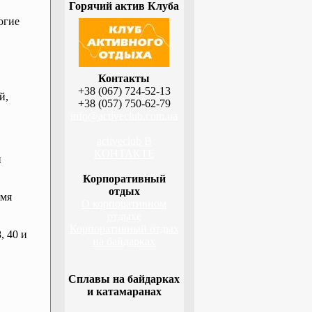
Горячий актив Клуба
огие
Контакты
+38 (067) 724-52-13
й,
+38 (057) 750-62-79
info@activeclub.com.ua
activeclub В
КОНТАКТЕ
й
Корпоративный
отдых
емя
О корпоративном
отдыхе
Корпоративный отдых
, 40 и
на байдарках
Сплавы на байдарках
и катамаранах