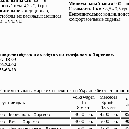
альный заказ
:
500 грн.
Минимальный заказ
:
900 грн
ость 1 км.
:
4,2 - 5,0 грн.
Стоимость 1 км.
:
8,5 - 9,5 грн
нительно
:
кондиционер
,
Дополнительно
:
кондиционе
ртабельные раскладывающиеся
комфортабельные сиденья
ья, TV\DVD
микроавтобусов и автобусов по телефонам в Харькове:
67-18-09
06-24-04
55-63-28
Стоимость пассажирских перевозок по Украине без учета просто
Volkswagen
Mercedes
S
ут поездки:
T5
Sprinter
4
8 мест
18 мест
ов - Борисполь - Харьков
3050 грн.
4200 грн.
85
ов - Киев - Харьков
3600 грн.
5000 грн.
99
ов - Днепропетровск - Харьков
1700 грн.
2250 грн.
45