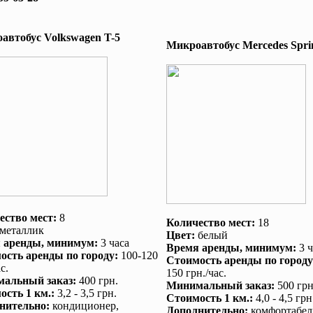
автобус Volkswagen T-5
Микроавтобус Mеrcedes Sprin
ество мест:
8
Количество мест:
18
металлик
Цвет:
белый
 аренды
, минимум:
3 часа
Время аренды
, минимум:
3 ч
ость аренды по городу
:
100-120
Стоимость аренды по городу
с.
150 грн./час.
альный заказ
:
400 грн.
Минимальный заказ
:
500 грн
ость 1 км.
:
3,2 - 3,5 грн.
Стоимость 1 км.
:
4,0 - 4,5 грн
нительно
:
кондиционер
,
Дополнительно
:
комфортабел