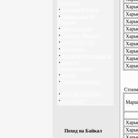
перевозки
Харьк
·
байдарки Харьков
Харьк
·
прогноз погоды
Харьк
Украина
·
каталог ссылок
Харьк
·
байдарки Украина
Харьк
·
архив новостей
Харьк
·
фотогалерея
Харьк
·
достопримечательности
Харьк
·
написать
Харьк
администратору
·
опросы
·
рекомендовать нас
Стоимо
·
поиск по новостям
·
карта сайта
Маршр
Харько
Харько
Поход на Байкал
Харьк