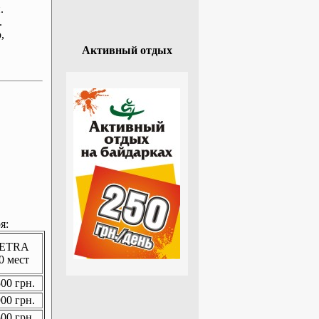
.
.
р
,
Активный отдых
я:
ETRA
0 мест
00 грн.
00 грн.
00 грн.