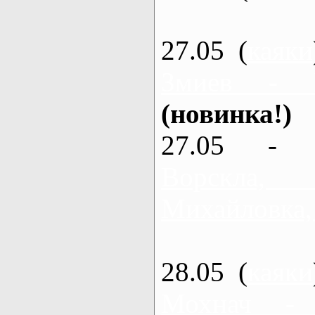
27.05 (
каяки
Змиев - 
(новинка!)
27.05 - 
Ворскла
Михайловка,
28.05 (
каяки
Мохнач -