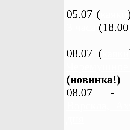
05.07 (
каяки
3 часа
(18.00 
08.07 (
каяки
Черемушное
(новинка!)
08.07 - 
Ворскла, Ах
дня