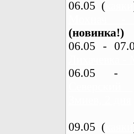
06.05 (
каяки
Мохнач -
(новинка!)
06.05 - 07.
Лихачевка - 
06.05 - 
Северский
Змиев, 2 дня
09.05 (
каяки