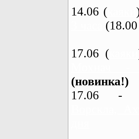
14.06 (
каяки
3 часа
(18.00 
17.06 (
каяки
Мохнач -
(новинка!)
17.06 - 
Ворскла, Ах
дня