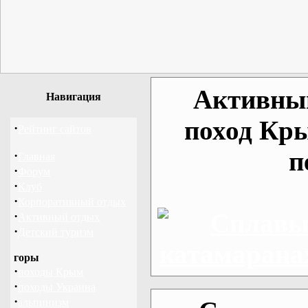
Активный
Навигация
поход Кр
·
Рейтинг сайтов
п
·
Главная
·
Форум
·
Клуб
·
Корпоративный отдых
·
Активный отдых
·
Детский туризм
горы
·
походы Крым
·
походы Украина
·
альпинизм