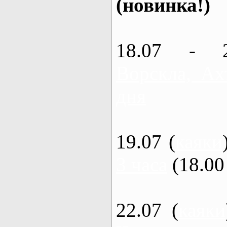
(новинка!)
18.07 - 
Ворскла, Ах
дня
19.07 (
каяки
3 часа
(18.00 
22.07 (
каяки