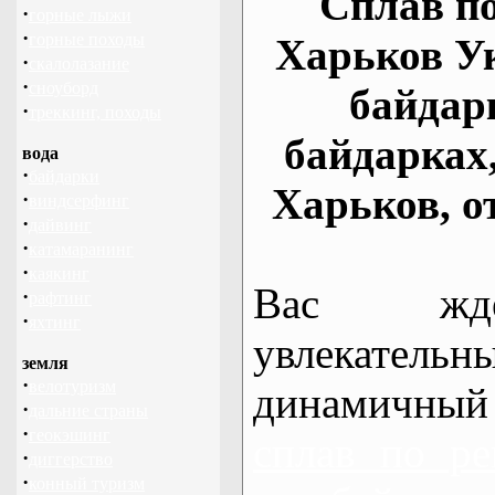
Сплав по
·
горные лыжи
·
горные походы
Харьков У
·
скалолазание
·
сноуборд
байдар
·
треккинг, походы
байдарках
вода
·
байдарки
Харьков, о
·
виндсерфинг
·
дайвинг
·
катамаранинг
·
каякинг
Вас жде
·
рафтинг
·
яхтинг
увлекательн
земля
·
велотуризм
динамичный
·
дальние страны
·
геокэшинг
сплав по ре
·
диггерство
·
конный туризм