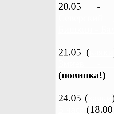
20.05 - 
Северский 
Бишкин - Бал
21.05 (
каяки
Змиев - 
(новинка!)
24.05 (
каяки
3 часа
(18.00 