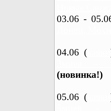
Новые Санжа
03.06 - 05.0
Донец, Мохн
04.06 (
каяки
Змиев - 
(новинка!)
05.06 (
каяки
Змиев - 