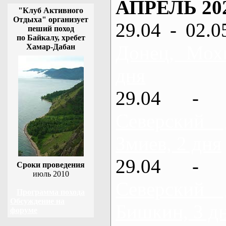
АПРЕЛЬ 20
"Клуб Активного
Отдыха" организует
29.04 - 02.0
пеший поход
по Байкалу, хребет
Донец, Мох
Хамар-Дабан
дня
29.04 - 
Северский
Змиев, 2 дня
29.04 - 
Сроки проведения
июль 2010
Северский
Программа похода
Обсуждение на
Бишкин, 3 д
форуме