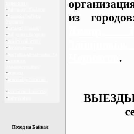
организаци
перевозки
·
байдарки Харьков
из городо
·
прогноз погоды
Украина
Днепр, П
·
каталог ссылок
·
байдарки Украина
·
Запорож
архив новостей
·
фотогалерея
·
Чернигов
.
достопримечательности
·
написать
администратору
·
опросы
·
рекомендовать нас
·
поиск по новостям
ВЫЕЗДЫ
·
карта сайта
с
Поход на Байкал