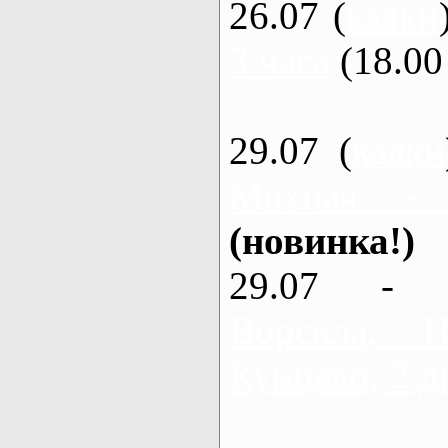
26.07 (
каяки
3 часа
(18.00 
29.07 (
каяки
Мохнач -
(новинка!)
29.07 - 
Ворскла,
Кунцево, 2 д