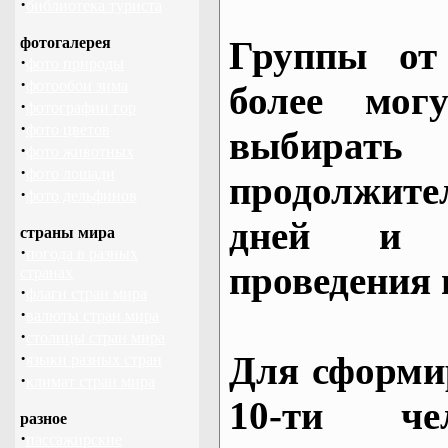
·
библиотека туриста
фотогалерея
Группы от
·
фото природы
·
фотообои зима
более могу
·
фотографии гор
·
фото цветов
выбирать
·
фото животных
·
фото лошади
продолжител
·
фото дельфинов
дней и 
страны мира
·
погода в разных
проведения 
странах
·
флаги стран мира
·
валюты стран мира
·
столицы стран мира
·
Для сформи
языки разных стран
·
климат стран мира
10-ти че
разное
·
пассажирские