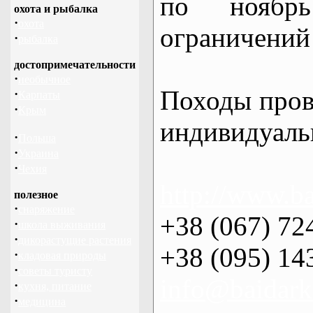
по нояб
охота и рыбалка
·
охота
ограничений 
·
рыбалка
достопримечательности
·
необычное
Походы пров
·
Карпаты
·
Крым
индивидуаль
·
Польша
·
Украина
·
Чехия
http://www.ba
полезное
·
снаряжение
+38 (067) 72
·
школа выживания
·
дикорастущие растения
+38 (095) 14
·
кладовая природы
·
советы туристу
info@baidark
·
кухня, питание
·
медицина