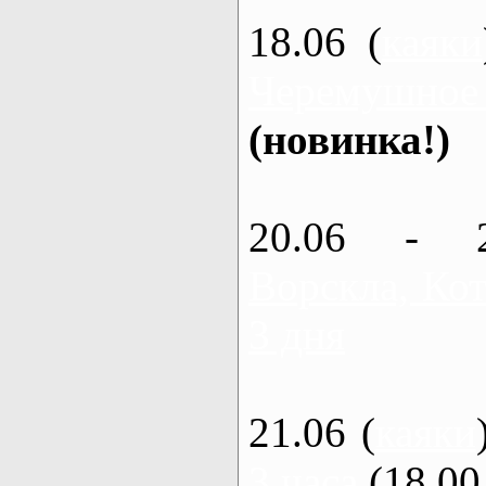
18.06 (
каяки
Черемушное
(новинка!)
20.06 - 
Ворскла, Кот
3 дня
21.06 (
каяки
3 часа
(18.00 