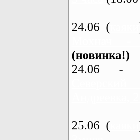
24.06 (
каяки
Мохнач -
(новинка!)
24.06 - 
Северский
Андреевка, 2
25.06 (
каяки
Змиев - 