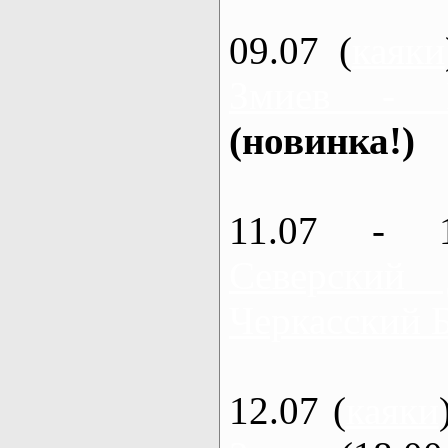
09.07 (
каяки
Змиев - 
(новинка!)
11.07 - 
Северский
Черкасский 
12.07 (
каяки