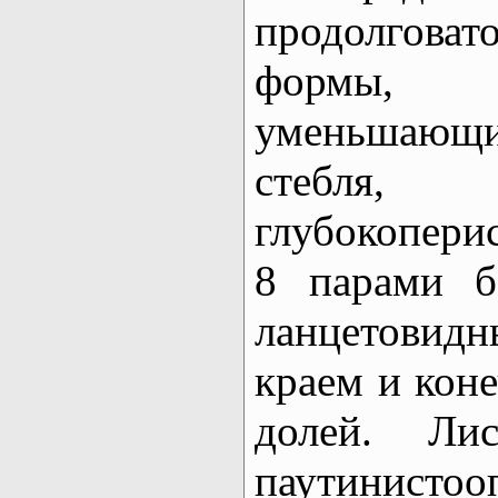
продолговат
формы,
уменьшающ
стебля,
глубокопери
8 парами б
ланцетовидн
краем и кон
долей. Лис
паутинист