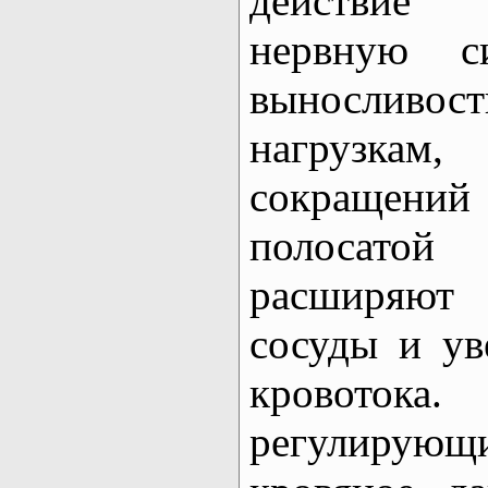
действие 
нервную с
выносливо
нагрузкам,
сокращен
полосато
расширяют
сосуды и ув
кровотока.
регулирую