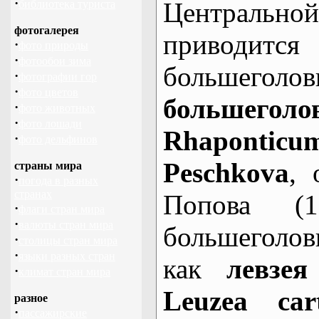
·
Центрально
библиотека туриста
фотогалерея
приводит
·
фото природы
·
фотообои зима
больше
·
фотографии гор
·
фото цветов
большеголо
·
фото животных
·
фото лошади
Rhaponti
·
фото дельфинов
Peschkova
, 
страны мира
·
погода в разных
странах
Попова (1
·
флаги стран мира
·
валюты стран мира
большеголо
·
столицы стран мира
·
языки разных стран
как
левзея
·
климат стран мира
Leuzea car
разное
·
пассажирские