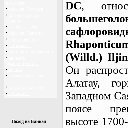
DC
, отно
перевозки
·
байдарки Харьков
·
большеголо
прогноз погоды
Украина
·
каталог ссылок
сафлор
·
байдарки Украина
·
архив новостей
Rhapontic
·
фотогалерея
·
достопримечательности
(Willd.) Ilji
·
написать
администратору
Он распрос
·
опросы
·
рекомендовать нас
Алатау, г
·
поиск по новостям
Западном Са
·
карта сайта
поясе пре
высоте 1700
Поход на Байкал