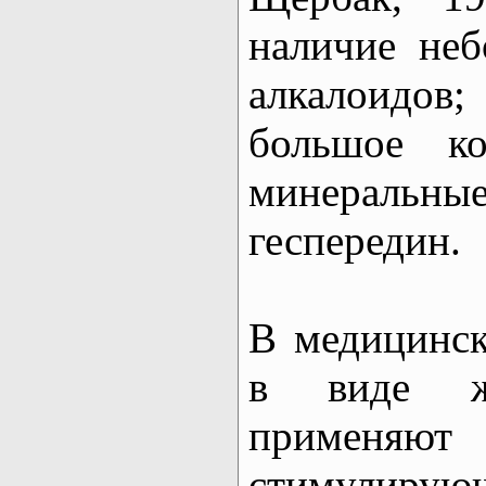
наличие неб
алкалоидов
большое ко
минеральны
геспередин.
В медицинск
в виде жи
применя
стимулирую