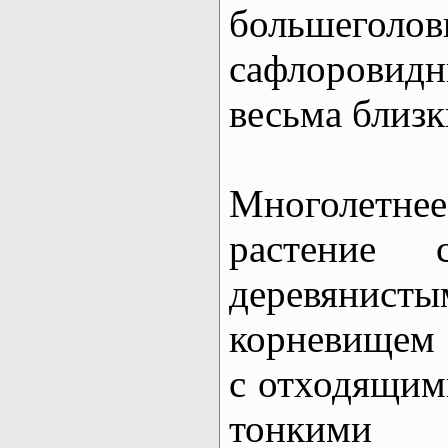
большеголов
сафлорови
весьма близк
Многолетн
растение 
деревянис
корневищем 
с отходящим
тонкими 