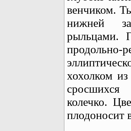
венчиком. Ты
нижней з
рыльцами. 
продольно-
эллиптич
хохолком из
сросшихся
колечко. Цве
плодоносит в