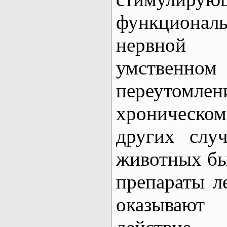
функционал
нервной
умственно
переутомле
хроническо
других слу
животных бы
препараты л
оказываю