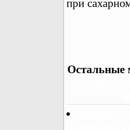
при сахарном
Остальные 
Дикорас
р
Абрикос с
Armeniaca si