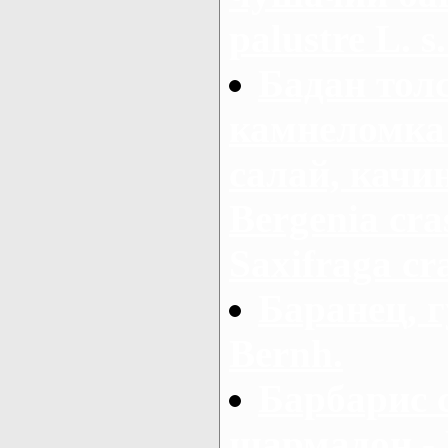
palustre L. s.
Бадан тол
камнеломка 
салай, качи
Bergenia cras
Saxifraga cra
Баранец, г
Bernh.
Барбарис 
шармадон - B