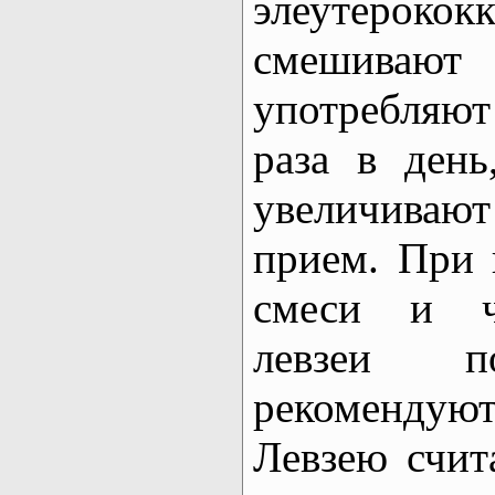
элеутеро
смешива
употребляют
раза в день
увеличиваю
прием. При
смеси и ч
левзеи п
рекомендуют 
Левзею счит