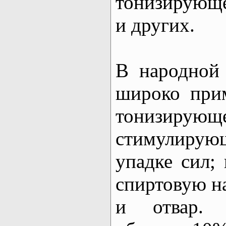
тонизирующе
и других.
В народной
широко прим
тониз
стимулирую
упадке сил;
спиртовую на
и отвар. 