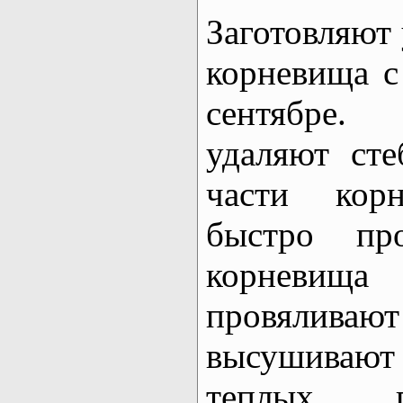
Заготовляют
корневища с
сентябре.
удаляют ст
части кор
быстро пр
корневища
провялива
высушивают
теплых п