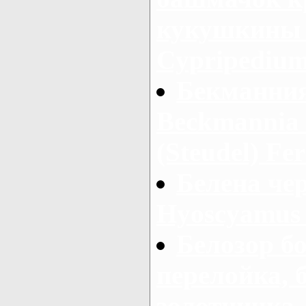
кукушкины 
Cypripedium
Бекманния
Beckmannia 
(Steudel) Fer
Белена чер
Hyoscyamus 
Белозор б
перелойка, 
золотничка,