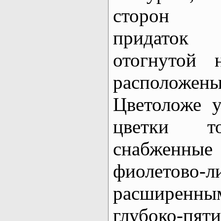
сторон м
придаток 
отогнутой 
расположе
Цветоложе 
цветки то
снабжен
фиолето
расширенны
глубоко-пят