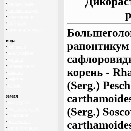
Дикорас
·
горные лыжи
·
горные походы
р
·
скалолазание
·
сноуборд
·
Большеголо
треккинг, походы
вода
рапонтикум 
·
байдарки
·
виндсерфинг
сафлоровид
·
дайвинг
·
катамаранинг
корень - Rha
·
каякинг
·
рафтинг
(Serg.) Pesch
·
яхтинг
carthamoides
земля
·
велотуризм
·
(Serg.) Sosc
дальние страны
·
геокэшинг
·
carthamoides
диггерство
·
конный туризм