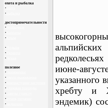
охота и рыбалка
·
охота
·
рыбалка
достопримечательности
·
необычное
·
Карпаты
высокогорн
·
Крым
альпийских
·
Польша
·
Украина
редколесья
·
Чехия
июне-авгу
полезное
·
снаряжение
указанного 
·
школа выживания
·
дикорастущие растения
·
хребту и Х
кладовая природы
·
советы туристу
·
эндемик) со
кухня, питание
·
медицина