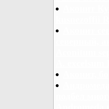
Аконит Ку
kusnezoffii R
Аконит се
северный, а
Aconitum sep
A. excelsum 
Аконит, бо
Андромеда
подбел мног
Andromeda po