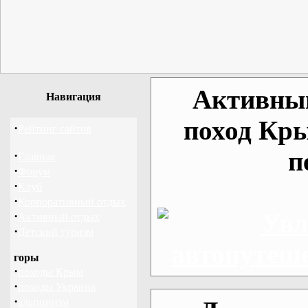
Активный
Навигация
поход Кры
·
Рейтинг сайтов
п
·
Главная
·
Форум
·
Клуб
·
Корпоративный отдых
·
Активный отдых
·
Детский туризм
горы
·
походы Крым
·
походы Украина
·
альпинизм