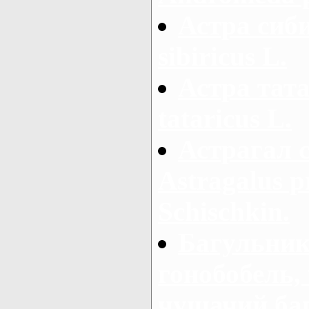
Астра сиби
sibiricus L.
Астра тата
tataricus L.
Астрагал 
Astragalus 
Schischkin.
Багульник
гонобобель,
чушачий ба