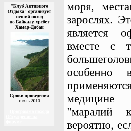
моря, мест
"Клуб Активного
Отдыха" организует
зарослях. Э
пеший поход
по Байкалу, хребет
Хамар-Дабан
является о
вместе с 
большеголо
особенно 
применяю
медицине
Сроки проведения
июль 2010
"маралий 
Программа похода
Обсуждение на
вероятно, ес
форуме