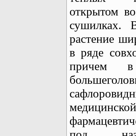
открытом во
сушилках. 
растение ши
в ряде совх
причем в
большеголов
сафлоровид
медиц
фармацевти
под наз