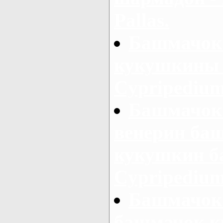
Pallas.
Башмачок 
кукушкины 
Cypripedium
Башмачок
венерин ба
кукушкин б
Cypripedium 
Башмачок
башмачок к