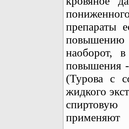
кровяное д
понижен
препараты е
повышени
наоборот, в
повышения 
(Турова с с
жидкого экст
спиртов
применяют 