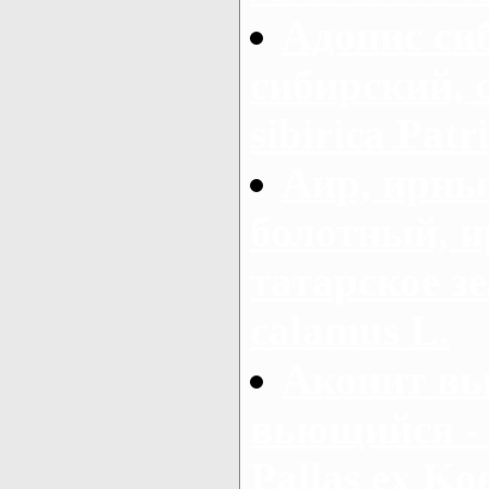
Адонис си
сибирский, 
sibirica Patr
Аир, ирны
болотный, ир
татарское зе
calamus L.
Аконит вь
вьющийся - 
Pallas ex Koe