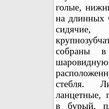
голые, нижн
на длинных 
сидячие
крупнозубч
собраны в
шаровидную 
расположе
стебля. Л
ланцетные, 
в бурый, п