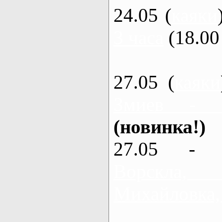
24.05 (
каяки
3 часа
(18.00 
27.05 (
каяки
Змиев - 
(новинка!)
27.05 - 
Ворскла
Михайловка,