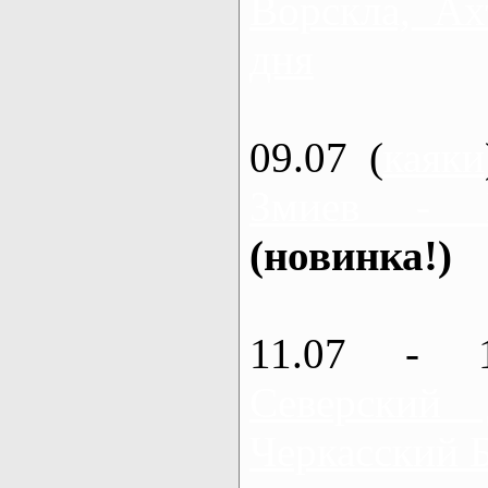
Ворскла, Ах
дня
09.07 (
каяки
Змиев - 
(новинка!)
11.07 - 
Северский
Черкасский 