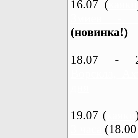
16.07 (
каяки
Змиев - 
(новинка!)
18.07 - 
Ворскла, Ах
дня
19.07 (
каяки
3 часа
(18.00 