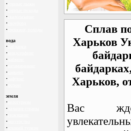
·
горные лыжи
·
горные походы
·
скалолазание
·
сноуборд
Сплав по
·
треккинг, походы
Харьков У
вода
·
байдарки
байдар
·
виндсерфинг
·
дайвинг
байдарках
·
катамаранинг
·
каякинг
Харьков, о
·
рафтинг
·
яхтинг
земля
·
велотуризм
Вас жде
·
дальние страны
·
геокэшинг
увлекательн
·
диггерство
·
конный туризм