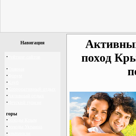
Активный
Навигация
поход Кр
·
Рейтинг сайтов
п
·
Главная
·
Форум
·
Клуб
·
Корпоративный отдых
·
Активный отдых
·
Детский туризм
горы
·
походы Крым
·
походы Украина
·
альпинизм