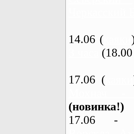
Черкасский 
14.06 (
каяки
3 часа
(18.00 
17.06 (
каяки
Мохнач -
(новинка!)
17.06 - 
Ворскла, Ах