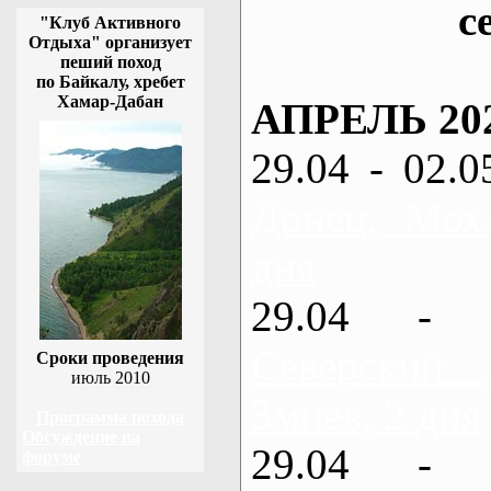
с
"Клуб Активного
Отдыха" организует
пеший поход
по Байкалу, хребет
Хамар-Дабан
АПРЕЛЬ 20
29.04 - 02.0
Донец, Мох
дня
29.04 - 
Северский
Сроки проведения
июль 2010
Змиев, 2 дня
Программа похода
Обсуждение на
29.04 - 
форуме