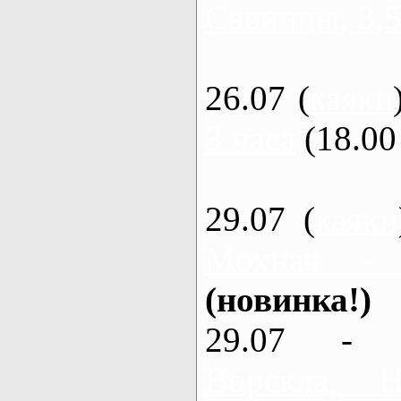
Савинцы, 3,5
26.07 (
каяки
3 часа
(18.00 
29.07 (
каяки
Мохнач -
(новинка!)
29.07 - 
Ворскла,