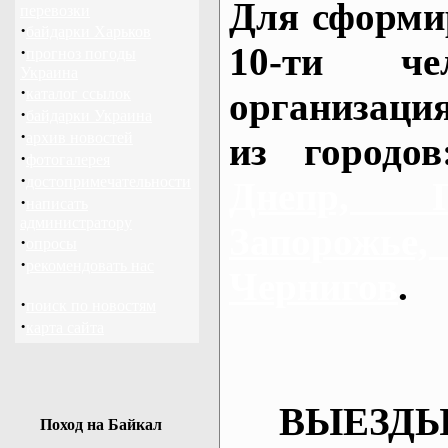
Для сформи
перевозки
·
байдарки Харьков
10-ти че
·
прогноз погоды
Украина
·
каталог ссылок
организаци
·
байдарки Украина
·
архив новостей
из городо
·
фотогалерея
·
достопримечательности
Днепр, П
·
написать
администратору
Запорож
·
опросы
·
рекомендовать нас
Чернигов
.
·
поиск по новостям
·
карта сайта
ВЫЕЗДЫ
Поход на Байкал