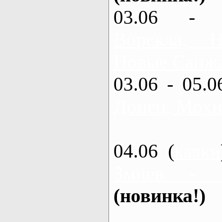
03.06 - 
Ворскла,
Новые Санжа
03.06 - 05.0
Донец, Мохн
04.06 (
каяки
Змиев - 
(новинка!)