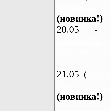
Черемушное
(новинка!)
20.05 - 
Северский 
Бишкин - Бал
21.05 (
каяки
Змиев - 
(новинка!)