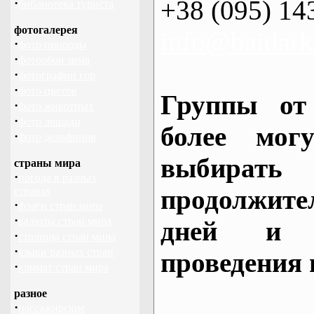
+38 (095) 14
·
библиотека туриста
фотогалерея
info@baidark
·
фото природы
·
фотообои зима
·
фотографии гор
·
фото цветов
Группы от
·
фото животных
·
фото лошади
более могу
·
фото дельфинов
выбирать
страны мира
·
погода в разных
продолжител
странах
·
флаги стран мира
·
валюты стран мира
дней и 
·
столицы стран мира
·
языки разных стран
проведения 
·
климат стран мира
разное
·
пассажирские