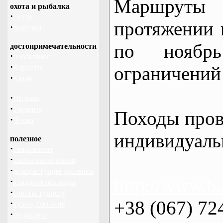
Маршрут
охота и рыбалка
·
охота
протяжении в
·
рыбалка
по нояб
достопримечательности
·
необычное
·
ограничений 
Карпаты
·
Крым
·
Польша
·
Украина
Походы пров
·
Чехия
индивидуаль
полезное
·
снаряжение
·
школа выживания
·
дикорастущие растения
http://www.ba
·
кладовая природы
·
советы туристу
+38 (067) 72
·
кухня, питание
·
медицина