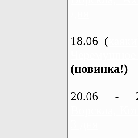
дня
18.06 (
каяки
Черемушное
(новинка!)
20.06 - 
Ворскла, Кот
3 дня