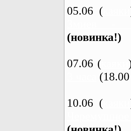
05.06 (
каяки
Змиев - 
(новинка!)
07.06 (
каяки
3 часа
(18.00 
10.06 (
каяки
Черемушное
(новинка!)