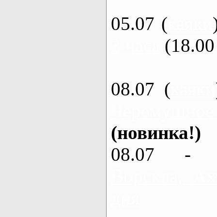
05.07 (
каяки
3 часа
(18.00 
08.07 (
каяки
Черемушное
(новинка!)
08.07 - 
Ворскла, Ах
дня