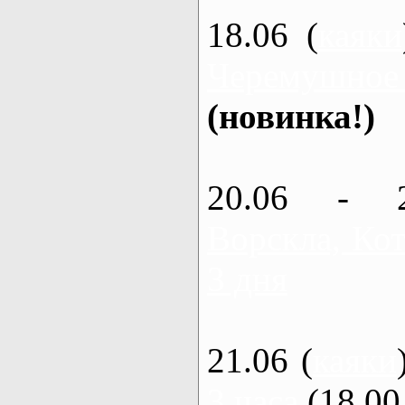
18.06 (
каяки
Черемушное
(новинка!)
20.06 - 
Ворскла, Кот
3 дня
21.06 (
каяки
3 часа
(18.00 