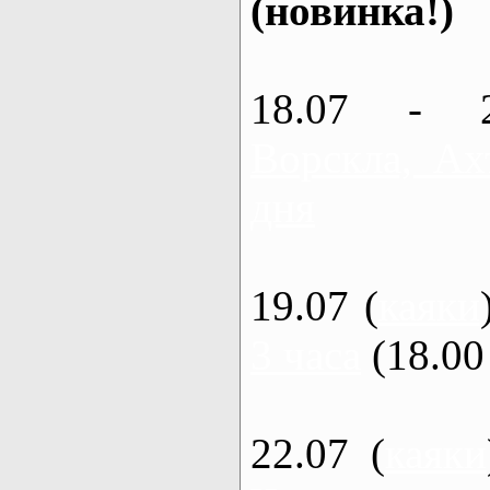
(новинка!)
18.07 - 
Ворскла, Ах
дня
19.07 (
каяки
3 часа
(18.00 
22.07 (
каяки