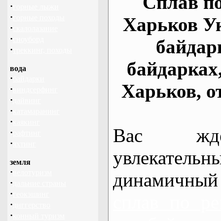
Сплав по
·
горные лыжи
·
горные походы
Харьков У
·
скалолазание
·
сноуборд
байдар
·
треккинг, походы
байдарках
вода
·
байдарки
Харьков, о
·
виндсерфинг
·
дайвинг
·
катамаранинг
·
каякинг
Вас жде
·
рафтинг
·
яхтинг
увлекательн
земля
·
велотуризм
динамичный
·
дальние страны
·
геокэшинг
сплав по ре
·
диггерство
·
конный туризм