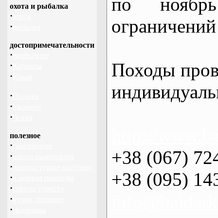
по нояб
охота и рыбалка
·
охота
ограничений 
·
рыбалка
достопримечательности
·
необычное
Походы пров
·
Карпаты
·
Крым
индивидуаль
·
Польша
·
Украина
·
Чехия
http://www.ba
полезное
·
снаряжение
+38 (067) 72
·
школа выживания
·
дикорастущие растения
+38 (095) 14
·
кладовая природы
·
советы туристу
info@baidark
·
кухня, питание
·
медицина