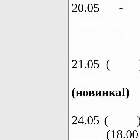
20.05 - 
Северский 
Бишкин - Бал
21.05 (
каяки
Змиев - 
(новинка!)
24.05 (
каяки
3 часа
(18.00 