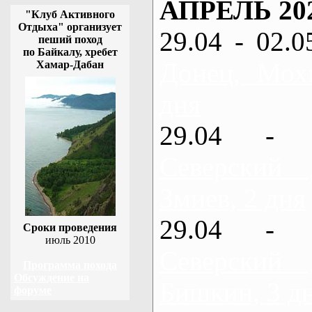
АПРЕЛЬ 20
"Клуб Активного
Отдыха" организует
29.04 - 02.0
пеший поход
по Байкалу, хребет
Донец, Мох
Хамар-Дабан
дня
29.04 - 
Северский
Змиев, 2 дня
29.04 - 
Сроки проведения
июль 2010
Северский
Программа похода
Обсуждение на
Бишкин, 3 д
форуме