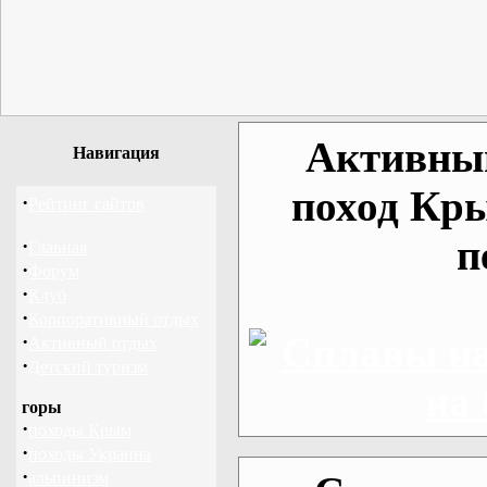
Активный
Навигация
поход Кр
·
Рейтинг сайтов
п
·
Главная
·
Форум
·
Клуб
·
Корпоративный отдых
·
Активный отдых
·
Детский туризм
горы
·
походы Крым
·
походы Украина
·
альпинизм