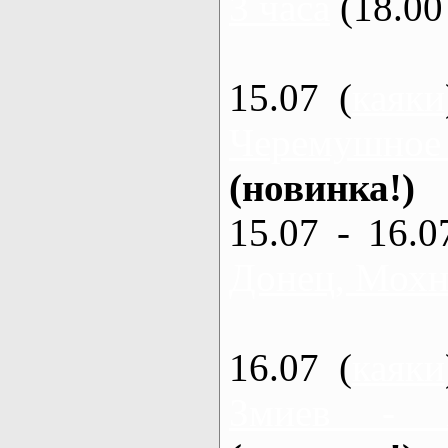
3 часа
(18.00 
15.07 (
каяки
Черемушное
(новинка!)
15.07 - 16.0
Донец, Мохна
16.07 (
каяки
Змиев - 