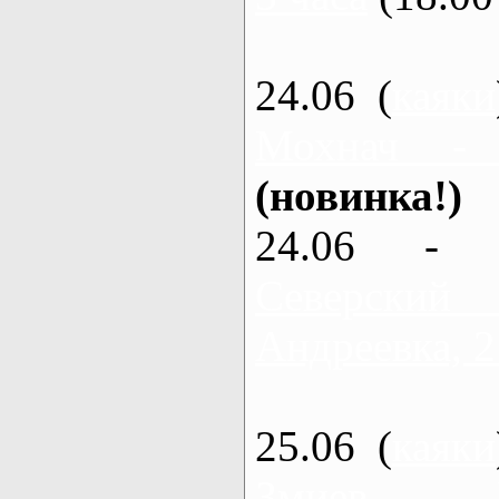
24.06 (
каяки
Мохнач -
(новинка!)
24.06 - 
Северский
Андреевка, 2
25.06 (
каяки
Змиев - 