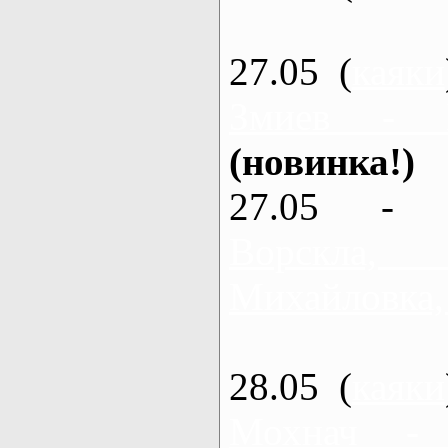
27.05 (
каяки
Змиев - 
(новинка!)
27.05 - 
Ворскла
Михайловка,
28.05 (
каяки
Мохнач -