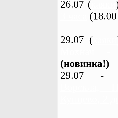
26.07 (
каяки
3 часа
(18.00 
29.07 (
каяки
Мохнач -
(новинка!)
29.07 - 
Ворскла,
Кунцево, 2 д