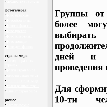
·
библиотека туриста
фотогалерея
Группы от
·
фото природы
·
фотообои зима
более могу
·
фотографии гор
·
фото цветов
выбирать
·
фото животных
·
фото лошади
продолжител
·
фото дельфинов
дней и 
страны мира
·
погода в разных
проведения 
странах
·
флаги стран мира
·
валюты стран мира
·
столицы стран мира
·
Для сформи
языки разных стран
·
климат стран мира
10-ти че
разное
·
пассажирские