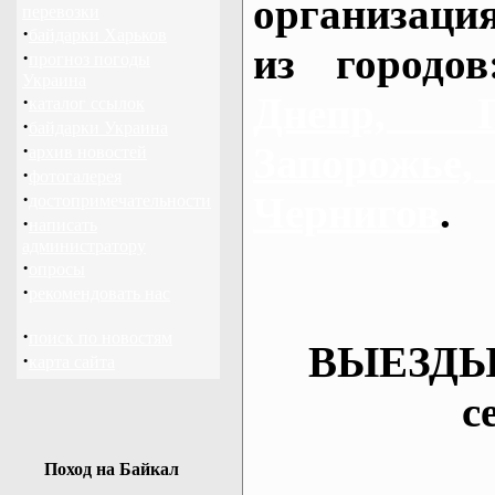
организаци
перевозки
·
байдарки Харьков
из городо
·
прогноз погоды
Украина
Днепр, П
·
каталог ссылок
·
байдарки Украина
·
Запорож
архив новостей
·
фотогалерея
·
Чернигов
.
достопримечательности
·
написать
администратору
·
опросы
·
рекомендовать нас
·
поиск по новостям
ВЫЕЗДЫ
·
карта сайта
с
Поход на Байкал