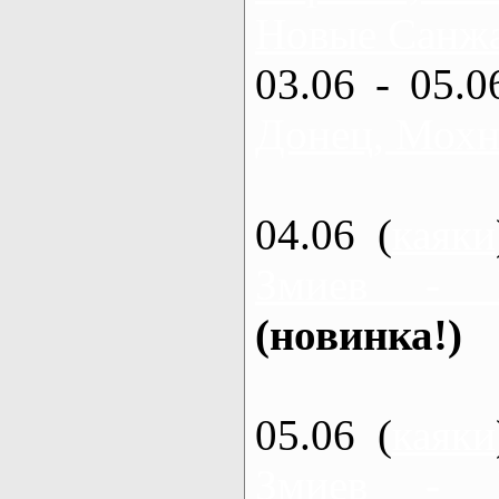
Новые Санжа
03.06 - 05.0
Донец, Мохн
04.06 (
каяки
Змиев - 
(новинка!)
05.06 (
каяки
Змиев - 