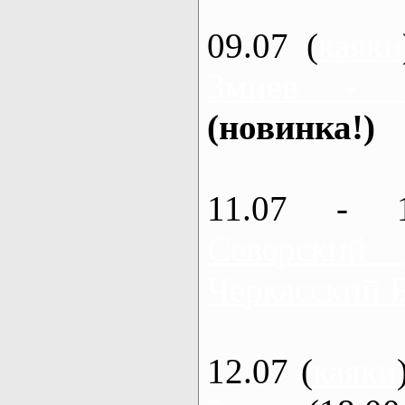
09.07 (
каяки
Змиев - 
(новинка!)
11.07 - 
Северский
Черкасский 
12.07 (
каяки