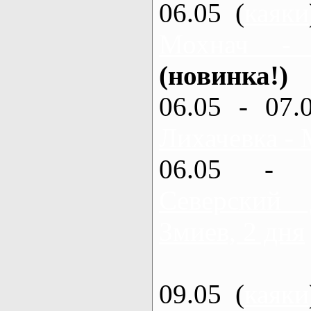
06.05 (
каяки
Мохнач -
(новинка!)
06.05 - 07.
Лихачевка - 
06.05 - 
Северский
Змиев, 2 дня
09.05 (
каяки