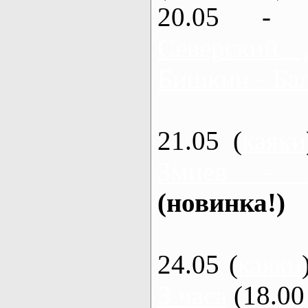
20.05 - 
Северский 
Бишкин - Бал
21.05 (
каяки
Змиев - 
(новинка!)
24.05 (
каяки
3 часа
(18.00 