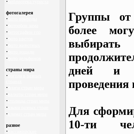
·
библиотека туриста
фотогалерея
Группы от
·
фото природы
·
фотообои зима
более могу
·
фотографии гор
·
фото цветов
выбирать
·
фото животных
·
фото лошади
продолжител
·
фото дельфинов
дней и 
страны мира
·
погода в разных
проведения 
странах
·
флаги стран мира
·
валюты стран мира
·
столицы стран мира
·
Для сформи
языки разных стран
·
климат стран мира
10-ти че
разное
·
пассажирские