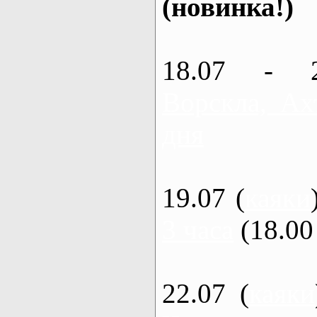
(новинка!)
18.07 - 
Ворскла, Ах
дня
19.07 (
каяки
3 часа
(18.00 
22.07 (
каяки