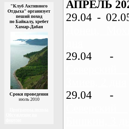
АПРЕЛЬ 20
"Клуб Активного
Отдыха" организует
29.04 - 02.0
пеший поход
по Байкалу, хребет
Донец, Мох
Хамар-Дабан
дня
29.04 - 
Северский
Змиев, 2 дня
29.04 - 
Сроки проведения
июль 2010
Северский
Программа похода
Обсуждение на
Бишкин, 3 д
форуме