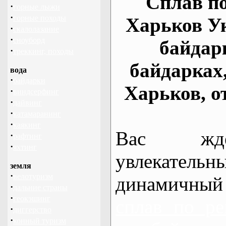
Сплав по
·
горные лыжи
·
горные походы
Харьков У
·
скалолазание
·
сноуборд
байдар
·
треккинг, походы
байдарках
вода
·
байдарки
Харьков, о
·
виндсерфинг
·
дайвинг
·
катамаранинг
·
каякинг
Вас жде
·
рафтинг
·
яхтинг
увлекательн
земля
·
велотуризм
динамичный
·
дальние страны
·
геокэшинг
сплав по ре
·
диггерство
·
конный туризм