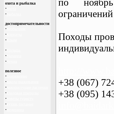
по нояб
охота и рыбалка
·
охота
ограничений 
·
рыбалка
достопримечательности
·
необычное
Походы пров
·
Карпаты
·
Крым
индивидуаль
·
Польша
·
Украина
·
Чехия
http://www.ba
полезное
·
снаряжение
+38 (067) 72
·
школа выживания
·
дикорастущие растения
+38 (095) 14
·
кладовая природы
·
советы туристу
info@baidark
·
кухня, питание
·
медицина