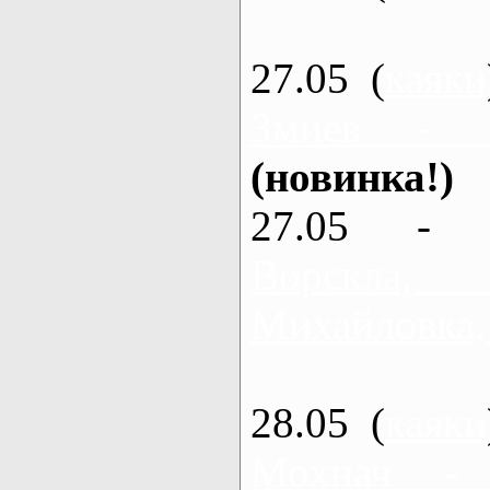
27.05 (
каяки
Змиев - 
(новинка!)
27.05 - 
Ворскла
Михайловка,
28.05 (
каяки
Мохнач -