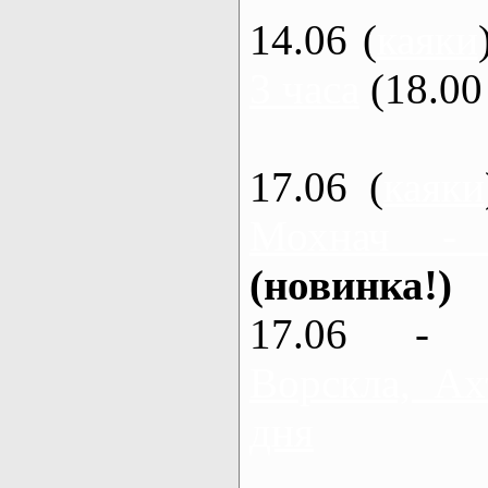
14.06 (
каяки
3 часа
(18.00 
17.06 (
каяки
Мохнач -
(новинка!)
17.06 - 
Ворскла, Ах
дня