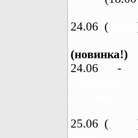
24.06 (
каяки
Мохнач -
(новинка!)
24.06 - 
Северский
Андреевка, 2
25.06 (
каяки
Змиев - 