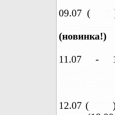
09.07 (
каяки
Змиев - 
(новинка!)
11.07 - 
Северский
Черкасский 
12.07 (
каяки