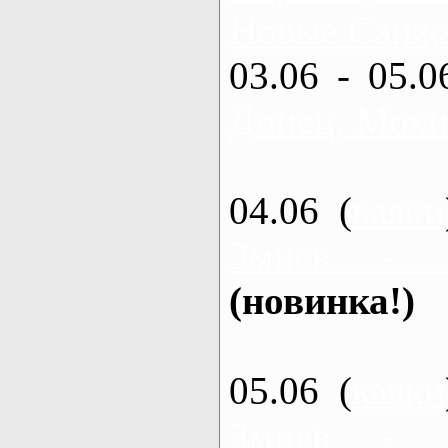
Новые Санжа
03.06 - 05.0
Донец, Мохн
04.06 (
каяки
Змиев - 
(новинка!)
05.06 (
каяки
Змиев - 