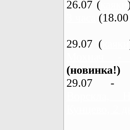
26.07 (
каяки
3 часа
(18.00 
29.07 (
каяки
Мохнач -
(новинка!)
29.07 - 
Ворскла,
Кунцево, 2 д