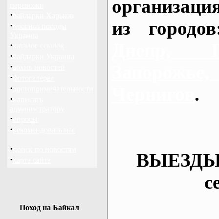
организаци
перевозки
·
байдарки Харьков
из городо
·
прогноз погоды
Украина
Днепр, П
·
каталог ссылок
·
байдарки Украина
·
Запорож
архив новостей
·
фотогалерея
·
Чернигов
.
достопримечательности
·
написать
администратору
·
опросы
·
рекомендовать нас
·
поиск по новостям
ВЫЕЗДЫ
·
карта сайта
с
Поход на Байкал