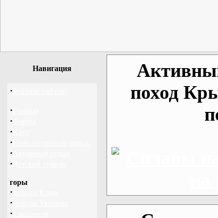
Активный
Навигация
поход Кр
·
Рейтинг сайтов
п
·
Главная
·
Форум
·
Клуб
·
Корпоративный отдых
·
Активный отдых
·
Детский туризм
горы
·
походы Крым
·
походы Украина
·
альпинизм