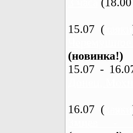
3 часа
(18.00 
15.07 (
каяки
Черемушное
(новинка!)
15.07 - 16.0
Донец, Мохна
16.07 (
каяки
Змиев - 