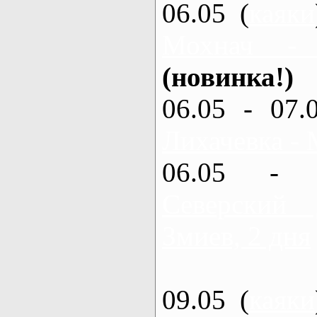
06.05 (
каяки
Мохнач -
(новинка!)
06.05 - 07.
Лихачевка - 
06.05 - 
Северский
Змиев, 2 дня
09.05 (
каяки