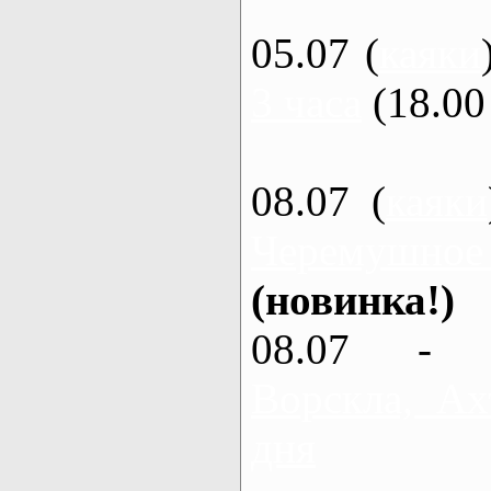
05.07 (
каяки
3 часа
(18.00 
08.07 (
каяки
Черемушное
(новинка!)
08.07 - 
Ворскла, Ах
дня