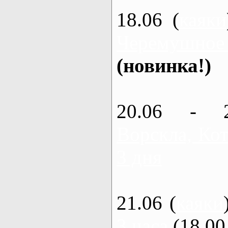
18.06 (
каяки
Черемушное
(новинка!)
20.06 - 
Ворскла, Кот
3 дня
21.06 (
каяки
3 часа
(18.00 