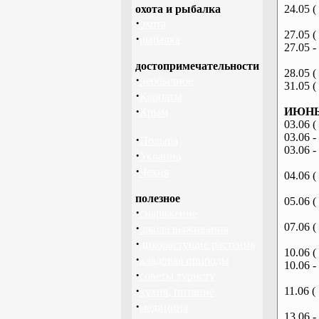
охота и рыбалка
24.05 (
·
охота
27.05 (
·
рыбалка
27.05 -
достопримечательности
28.05 (
·
необычное
31.05 (
·
Карпаты
·
ИЮНЬ 
Крым
03.06 (
03.06 -
·
Польша
03.06 -
·
Украина
·
Чехия
04.06 (
полезное
05.06 (
·
снаряжение
·
07.06 (
школа выживания
·
дикорастущие растения
10.06 (
·
кладовая природы
10.06 -
·
советы туристу
·
11.06 (
кухня, питание
·
медицина
13.06 -