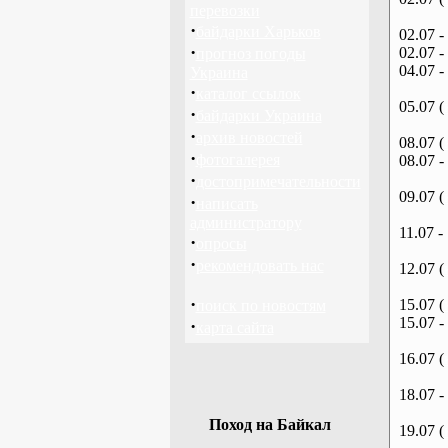
перевозки
·
байдарки Харьков
02.07 -
·
02.07 -
прогноз погоды
04.07 -
Украина
·
каталог ссылок
05.07 (
·
байдарки Украина
·
архив новостей
08.07 (
·
фотогалерея
08.07 -
·
достопримечательности
09.07 (
·
написать
администратору
11.07 -
·
опросы
·
рекомендовать нас
12.07 (
·
15.07 (
поиск по новостям
15.07 -
·
карта сайта
16.07 (
18.07 -
Поход на Байкал
19.07 (