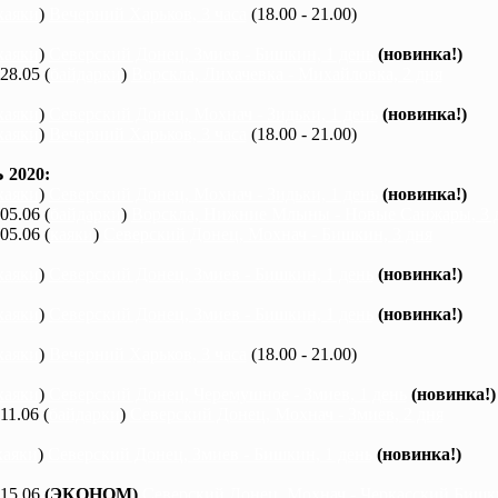
каяки
)
Вечерний Харьков, 3 часа
(18.00 - 21.00)
каяки
)
Северский Донец, Змиев - Бишкин, 1 день
(новинка!)
 28.05 (
байдарки
)
Ворскла, Лихачевка - Михайловка, 2 дня
каяки
)
Северский Донец, Мохнач - Зидьки, 1 день
(новинка!)
каяки
)
Вечерний Харьков, 3 часа
(18.00 - 21.00)
2020:
каяки
)
Северский Донец, Мохнач - Зидьки, 1 день
(новинка!)
 05.06 (
байдарки
)
Ворскла, Нижние Млыны - Новые Санжары, 3 
 05.06 (
каяки
)
Северский Донец, Мохнач - Бишкин, 3 дня
каяки
)
Северский Донец, Змиев - Бишкин, 1 день
(новинка!)
каяки
)
Северский Донец, Змиев - Бишкин, 1 день
(новинка!)
каяки
)
Вечерний Харьков, 3 часа
(18.00 - 21.00)
каяки
)
Северский Донец, Черемушное - Змиев, 1 день
(новинка!)
 11.06 (
байдарки
)
Северский Донец, Мохнач - Змиев, 2 дня
каяки
)
Северский Донец, Змиев - Бишкин, 1 день
(новинка!)
 15.06
(ЭКОНОМ)
Северский Донец, Мохнач - Черкасский Бишки