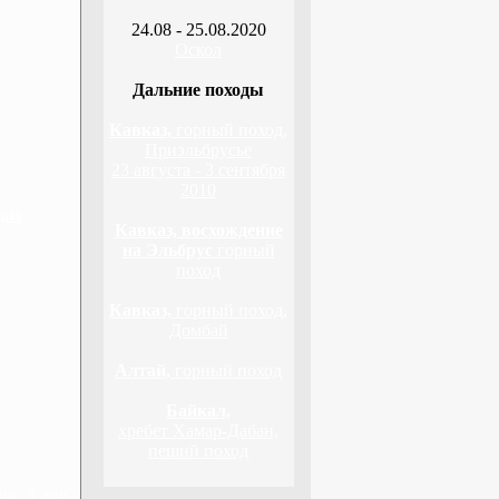
24.08 - 25.08.2020
Оскол
Дальние походы
Кавказ,
горный поход,
Приэльбрусье
23 августа - 3 сентября
2010
дня
Кавказ, восхождение
на Эльбрус
горный
поход
Кавказ,
горный поход,
Домбай
Алтай,
горный поход
Байкал,
хребет Хамар-Дабан,
пеший поход
н, 3 дня