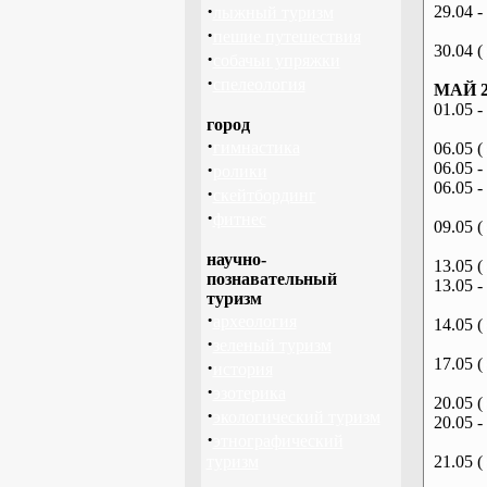
·
29.04 -
лыжный туризм
·
пешие путешествия
30.04 (
·
собачьи упряжки
·
спелеология
МАЙ 2
01.05 -
город
·
гимнастика
06.05 (
·
06.05 -
ролики
06.05 -
·
скейтбординг
·
фитнес
09.05 (
научно-
13.05 (
познавательный
13.05 -
туризм
·
археология
14.05 (
·
зеленый туризм
17.05 (
·
история
·
эзотерика
20.05 (
·
экологический туризм
20.05 -
·
этнографический
туризм
21.05 (