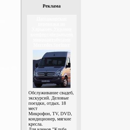
Реклама
Пассажирские
дня
перевозки по
Харькову, Украине
комфортабельными
микроавтобусами
Mercedes Sprinter
н, 3 дня
Обслуживание свадеб,
экскурсий. Деловые
поездки, отдых. 18
мест
Микрофон, TV, DVD,
кондиционер, мягкие
кресла.
Для членов "Клуба