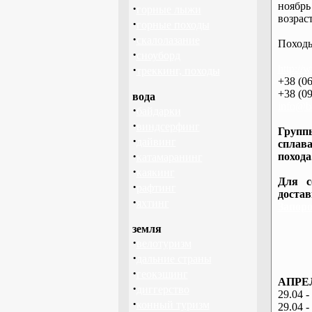
ноябрь
·
горные лыжи
возраст
·
горные походы
·
скалолазание
Походы
·
сноуборд
·
http://
треккинг, походы
+38 (06
+38 (09
вода
info@ba
·
байдарки
·
виндсерфинг
Группы
·
дайвинг
сплава
·
похода
катамаранинг
·
каякинг
Для с
·
рафтинг
доста
·
яхтинг
Запоро
земля
·
велотуризм
·
дальние страны
·
геокэшинг
АПРЕЛ
·
диггерство
29.04 -
·
конный туризм
29.04 -