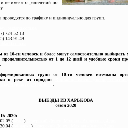
 и не имеют ограничений по
у.
 проводятся по графику и индивидуально для групп.
www.baidarki.com.ua/
7) 724-52-13
5) 143-91-49
idarki.com.ua
 от 10-ти человек и более могут самостоятельно выбирать
 продолжительностью от 1 до 12 дней и удобные сроки пр
.
формированных групп от 10-ти человек возможна орга
вки к реке из городов:
Харьков, Киев, Днепр, Полтав
жье, Черкассы, Чернигов
.
ВЫЕЗДЫ ИЗ ХАРЬКОВА
сезон 2020
Ь 2020:
 02.05 (
каяки
)
Северский Донец, Мохнач - Андреевка, 4 дня
 30.04 (
байдарки
)
Северский Донец, Мохнач - Змиев, 2 дня