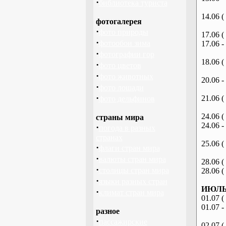
·
библиотека туриста
14.06 (
фотогалерея
·
фото природы
17.06 (
·
фотообои зима
17.06 -
·
фотографии гор
18.06 (
·
фото цветов
·
фото животных
20.06 -
·
фото лошади
·
21.06 (
фото дельфинов
24.06 (
страны мира
24.06 -
·
погода в разных
странах
25.06 (
·
флаги стран мира
·
валюты стран мира
28.06 (
·
столицы стран мира
28.06 (
·
языки разных стран
ИЮЛЬ 
·
климат стран мира
01.07 (
01.07 -
разное
·
пассажирские
02.07 (