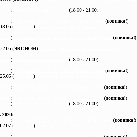
каяки
)
Вечерний Харьков, 3 часа
(18.00 - 21.00)
каяки
)
Северский Донец, Мохнач - Зидьки, 1 день
(новинка!)
 18.06 (
байдарки
)
Ворскла, Ахтырка - Куземин, 2 дня
каяки
)
Северский Донец, Черемушное - Змиев, 1 день
(новинка!)
 22.06
(ЭКОНОМ)
Ворскла, Котельва - Михайловка, 3 дня
каяки
)
Вечерний Харьков, 3 часа
(18.00 - 21.00)
каяки
)
Северский Донец, Мохнач - Зидьки, 1 день
(новинка!)
 25.06 (
байдарки
)
Северский Донец, Змиев - Андреевка, 2 дня
каяки
)
Северский Донец, Змиев - Бишкин, 1 день
(новинка!)
каяки
)
Северский Донец, Змиев - Бишкин, 1 день
(новинка!)
каяки
)
Вечерний Харьков, 3 часа
(18.00 - 21.00)
2020:
каяки
)
Северский Донец, Черемушное - Змиев, 1 день
(новинка!)
 02.07 (
байдарки
)
Северский Донец, Змиев - Андреевка, 2 дня
каяки
)
Северский Донец, Змиев - Бишкин, 1 день
(новинка!)