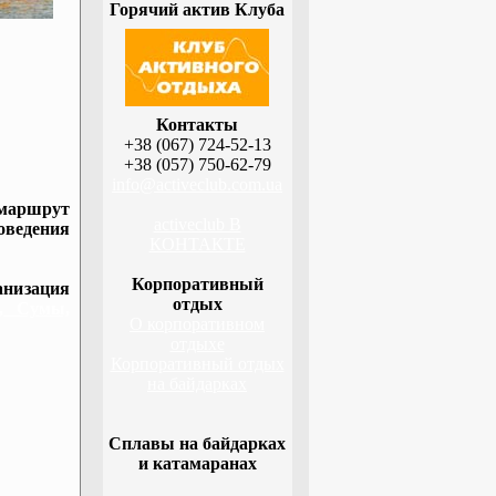
Горячий актив Клуба
Контакты
+38 (067) 724-52-13
+38 (057) 750-62-79
info@activeclub.com.ua
 маршрут
activeclub В
оведения
КОНТАКТЕ
Корпоративный
низация
отдых
а, Сумы,
О корпоративном
отдыхе
Корпоративный отдых
на байдарках
Сплавы на байдарках
и катамаранах