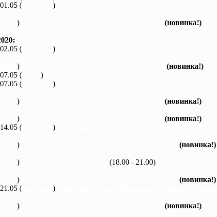
 01.05 (
байдарки
)
Северский Донец, Мохнач - Бишкин, 3 дня
каяки
)
Северский Донец, Змиев - Бишкин, 1 день
(новинка!)
020:
 02.05 (
байдарки
)
Северский Донец, Змиев - Андреевка, 2 дня
каяки
)
Северский Донец, Мохнач - Зидьки, 1 день
(новинка!)
 07.05 (
каяки
)
Ворскла, Лихачевка - Михайловка, 2 дня
 07.05 (
байдарки
)
Северский Донец, Мохнач - Змиев, 2 дня
каяки
)
Северский Донец, Змиев - Бишкин, 1 день
(новинка!)
каяки
)
Северский Донец, Змиев - Бишкин, 1 день
(новинка!)
 14.05 (
байдарки
)
Северский Донец, Змиев - Андреевка, 2 дня
каяки
)
Северский Донец, Черемушное - Змиев, 1 день
(новинка!)
каяки
)
Вечерний Харьков, 3 часа
(18.00 - 21.00)
каяки
)
Северский Донец, Черемушное - Змиев, 1 день
(новинка!)
 21.05 (
байдарки
)
Северский Донец, Черкасский Бишкин - Балакле
каяки
)
Северский Донец, Змиев - Бишкин, 1 день
(новинка!)