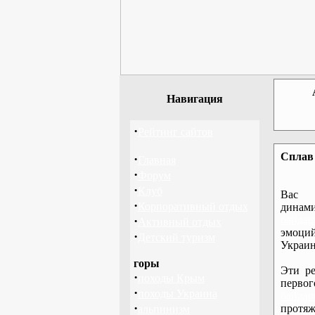
Навигация
·
Рейтинг сайтов
Сплав 
·
Главная
·
Форум
·
Клуб
Вас 
·
Корпоративный отдых
дина
·
байдар
Активный отдых
эмоций
·
Детский туризм
Украин
горы
Эти ре
·
походы Крым
перво
·
походы Украина
байдар
·
протяж
альпинизм