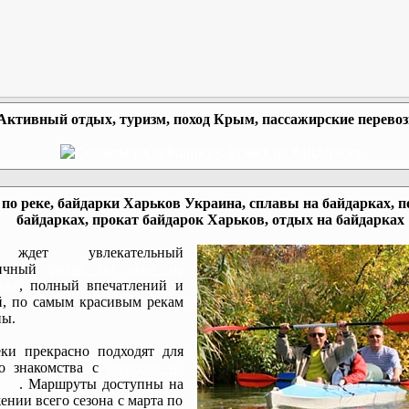
Активный отдых, туризм, поход Крым, пассажирские перево
по реке, байдарки Харьков Украина, сплавы на байдарках, п
байдарках, прокат байдарок Харьков, отдых на байдарках
ждет увлекательный
мичный
сплав по реке на
ках
, полный впечатлений и
, по самым красивым рекам
ы.
ки прекрасно подходят для
го знакомства с
походом на
ках
. Маршруты доступны на
ении всего сезона с марта по