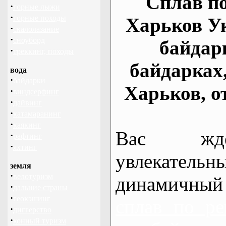
Сплав по
·
горные лыжи
·
горные походы
Харьков У
·
скалолазание
·
сноуборд
байдар
·
треккинг, походы
байдарках
вода
·
байдарки
Харьков, о
·
виндсерфинг
·
дайвинг
·
катамаранинг
·
каякинг
Вас жде
·
рафтинг
·
яхтинг
увлекательн
земля
·
велотуризм
динамичный
·
дальние страны
·
геокэшинг
сплав по ре
·
диггерство
·
конный туризм