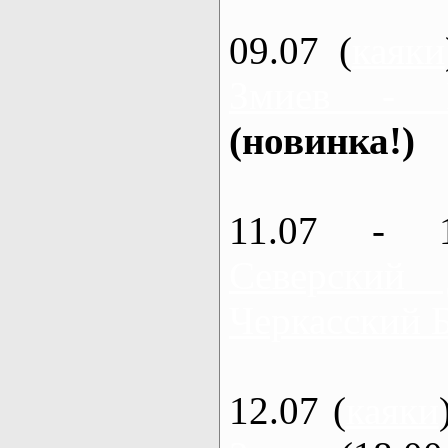
09.07 (
каяки
Змиев - 
(новинка!)
11.07 - 
Северский
Черкасский 
12.07 (
каяки