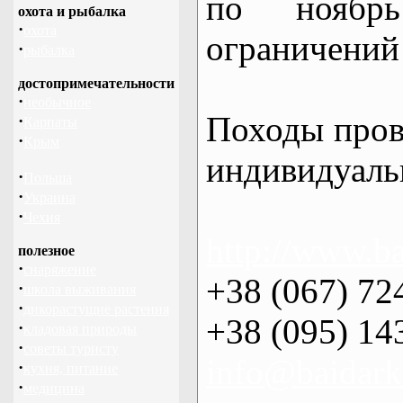
по нояб
охота и рыбалка
·
охота
ограничений 
·
рыбалка
достопримечательности
·
необычное
Походы пров
·
Карпаты
·
Крым
индивидуаль
·
Польша
·
Украина
·
Чехия
http://www.ba
полезное
·
снаряжение
+38 (067) 72
·
школа выживания
·
дикорастущие растения
+38 (095) 14
·
кладовая природы
·
советы туристу
info@baidark
·
кухня, питание
·
медицина