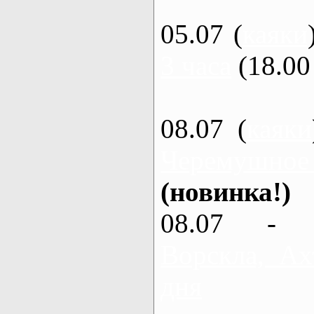
05.07 (
каяки
3 часа
(18.00 
08.07 (
каяки
Черемушное
(новинка!)
08.07 - 
Ворскла, Ах
дня