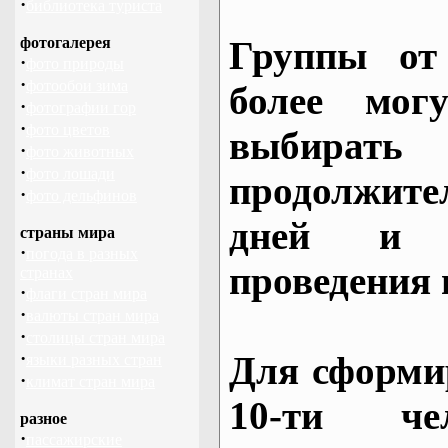
·
библиотека туриста
фотогалерея
Группы от
·
фото природы
·
фотообои зима
более могу
·
фотографии гор
·
фото цветов
выбирать
·
фото животных
·
фото лошади
продолжител
·
фото дельфинов
дней и 
страны мира
·
погода в разных
проведения 
странах
·
флаги стран мира
·
валюты стран мира
·
столицы стран мира
·
Для сформи
языки разных стран
·
климат стран мира
10-ти че
разное
·
пассажирские