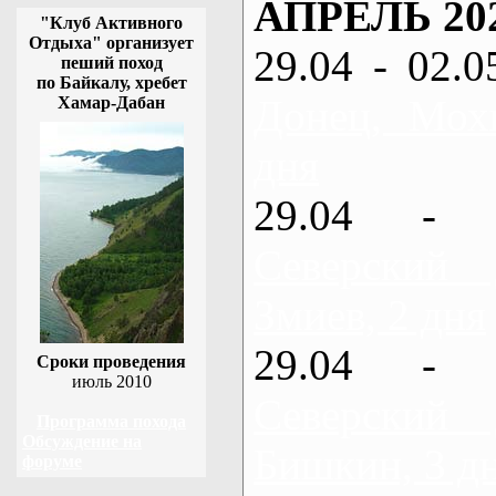
АПРЕЛЬ 20
"Клуб Активного
Отдыха" организует
29.04 - 02.0
пеший поход
по Байкалу, хребет
Донец, Мох
Хамар-Дабан
дня
29.04 - 
Северский
Змиев, 2 дня
29.04 - 
Сроки проведения
июль 2010
Северский
Программа похода
Обсуждение на
Бишкин, 3 д
форуме