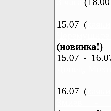
3 часа
(18.00 
15.07 (
каяки
Черемушное
(новинка!)
15.07 - 16.0
Донец, Мохна
16.07 (
каяки
Змиев - 