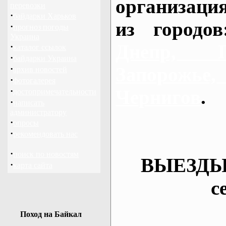
организаци
перевозки
·
байдарки Харьков
из городо
·
прогноз погоды
Украина
Днепр, П
·
каталог ссылок
·
байдарки Украина
·
Запорож
архив новостей
·
фотогалерея
·
Чернигов
.
достопримечательности
·
написать
администратору
·
опросы
·
рекомендовать нас
·
поиск по новостям
ВЫЕЗДЫ
·
карта сайта
с
Поход на Байкал