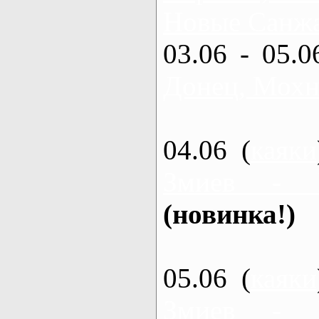
Новые Санжа
03.06 - 05.0
Донец, Мохн
04.06 (
каяки
Змиев - 
(новинка!)
05.06 (
каяки
Змиев - 