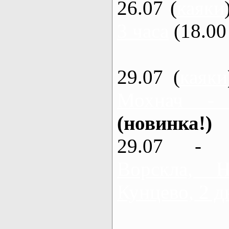
26.07 (
каяки
3 часа
(18.00 
29.07 (
каяки
Мохнач -
(новинка!)
29.07 - 
Ворскла,
Кунцево, 2 д