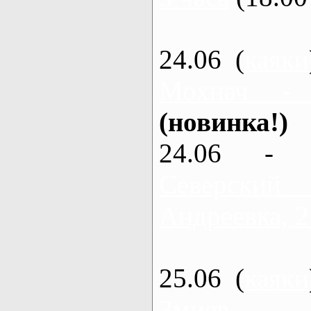
24.06 (
каяки
Мохнач -
(новинка!)
24.06 - 
Северский
Андреевка, 2
25.06 (
каяки
Змиев - 