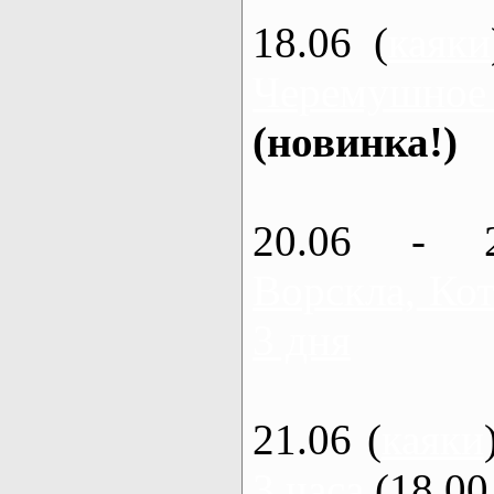
18.06 (
каяки
Черемушное
(новинка!)
20.06 - 
Ворскла, Кот
3 дня
21.06 (
каяки
3 часа
(18.00 