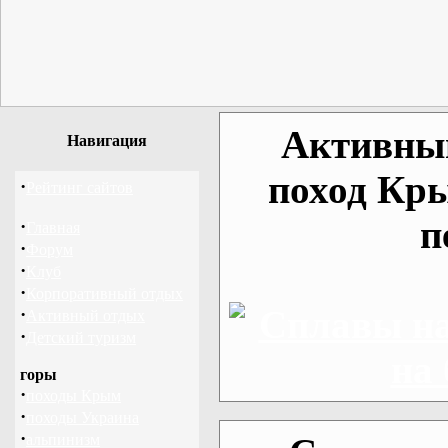
Активный
Навигация
поход Кр
·
Рейтинг сайтов
п
·
Главная
·
Форум
·
Клуб
·
Корпоративный отдых
·
Активный отдых
·
Детский туризм
горы
·
походы Крым
·
походы Украина
·
альпинизм