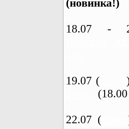
(новинка!)
18.07 - 
Ворскла, Ах
дня
19.07 (
каяки
3 часа
(18.00 
22.07 (
каяки