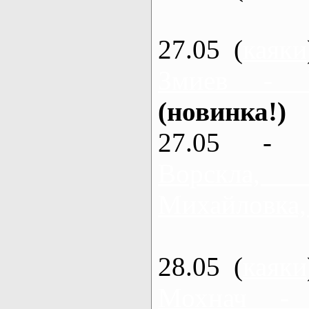
27.05 (
каяки
Змиев - 
(новинка!)
27.05 - 
Ворскла
Михайловка,
28.05 (
каяки
Мохнач -