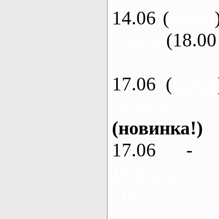
14.06 (
каяки
3 часа
(18.00 
17.06 (
каяки
Мохнач -
(новинка!)
17.06 - 
Ворскла, Ах
дня