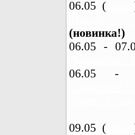
06.05 (
каяки
Мохнач -
(новинка!)
06.05 - 07.
Лихачевка - 
06.05 - 
Северский
Змиев, 2 дня
09.05 (
каяки