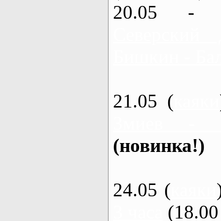
20.05 - 
Северский 
Бишкин - Бал
21.05 (
каяки
Змиев - 
(новинка!)
24.05 (
каяки
3 часа
(18.00 