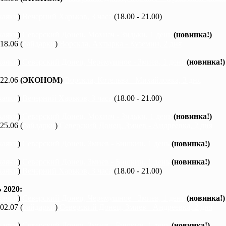
каяки
)
Вечерний Харьков, 3 часа
(18.00 - 21.00)
каяки
)
Северский Донец, Мохнач - Зидьки, 1 день
(новинка!)
 18.06 (
байдарки
)
Ворскла, Ахтырка - Куземин, 2 дня
каяки
)
Северский Донец, Черемушное - Змиев, 1 день
(новинка!)
 22.06
(ЭКОНОМ)
Ворскла, Котельва - Михайловка, 3 дня
каяки
)
Вечерний Харьков, 3 часа
(18.00 - 21.00)
каяки
)
Северский Донец, Мохнач - Зидьки, 1 день
(новинка!)
 25.06 (
байдарки
)
Северский Донец, Змиев - Андреевка, 2 дня
каяки
)
Северский Донец, Змиев - Бишкин, 1 день
(новинка!)
каяки
)
Северский Донец, Змиев - Бишкин, 1 день
(новинка!)
каяки
)
Вечерний Харьков, 3 часа
(18.00 - 21.00)
2020:
каяки
)
Северский Донец, Черемушное - Змиев, 1 день
(новинка!)
 02.07 (
байдарки
)
Северский Донец, Змиев - Андреевка, 2 дня
каяки
)
Северский Донец, Змиев - Бишкин, 1 день
(новинка!)