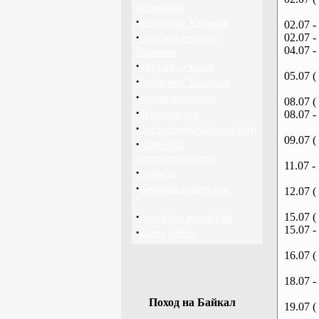
перевозки
·
байдарки Харьков
02.07 -
·
02.07 -
прогноз погоды
04.07 -
Украина
·
каталог ссылок
05.07 (
·
байдарки Украина
·
архив новостей
08.07 (
·
фотогалерея
08.07 -
·
достопримечательности
09.07 (
·
написать
администратору
11.07 -
·
опросы
·
рекомендовать нас
12.07 (
·
15.07 (
поиск по новостям
15.07 -
·
карта сайта
16.07 (
18.07 -
Поход на Байкал
19.07 (