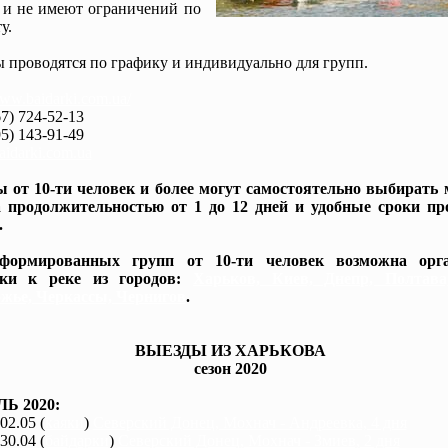
 и не имеют ограничений по
у.
 проводятся по графику и индивидуально для групп.
www.baidarki.com.ua/
7) 724-52-13
5) 143-91-49
idarki.com.ua
 от 10-ти человек и более могут самостоятельно выбирать
 продолжительностью от 1 до 12 дней и удобные сроки пр
.
формированных групп от 10-ти человек возможна орга
вки к реке из городов:
Харьков, Киев, Днепр, Полтав
жье, Черкассы, Чернигов
.
ВЫЕЗДЫ ИЗ ХАРЬКОВА
сезон 2020
Ь 2020:
 02.05 (
каяки
)
Северский Донец, Мохнач - Андреевка, 4 дня
 30.04 (
байдарки
)
Северский Донец, Мохнач - Змиев, 2 дня