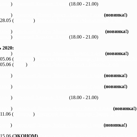
каяки
)
Вечерний Харьков, 3 часа
(18.00 - 21.00)
каяки
)
Северский Донец, Змиев - Бишкин, 1 день
(новинка!)
 28.05 (
байдарки
)
Ворскла, Лихачевка - Михайловка, 2 дня
каяки
)
Северский Донец, Мохнач - Зидьки, 1 день
(новинка!)
каяки
)
Вечерний Харьков, 3 часа
(18.00 - 21.00)
2020:
каяки
)
Северский Донец, Мохнач - Зидьки, 1 день
(новинка!)
 05.06 (
байдарки
)
Ворскла, Нижние Млыны - Новые Санжары, 3 
 05.06 (
каяки
)
Северский Донец, Мохнач - Бишкин, 3 дня
каяки
)
Северский Донец, Змиев - Бишкин, 1 день
(новинка!)
каяки
)
Северский Донец, Змиев - Бишкин, 1 день
(новинка!)
каяки
)
Вечерний Харьков, 3 часа
(18.00 - 21.00)
каяки
)
Северский Донец, Черемушное - Змиев, 1 день
(новинка!)
 11.06 (
байдарки
)
Северский Донец, Мохнач - Змиев, 2 дня
каяки
)
Северский Донец, Змиев - Бишкин, 1 день
(новинка!)
 15.06
(ЭКОНОМ)
Северский Донец, Мохнач - Черкасский Бишки