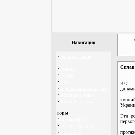
Навигация
·
Рейтинг сайтов
Сплав 
·
Главная
·
Форум
·
Клуб
Вас 
·
Корпоративный отдых
дина
·
байдар
Активный отдых
эмоций
·
Детский туризм
Украин
горы
Эти ре
·
походы Крым
перво
·
походы Украина
байдар
·
протяж
альпинизм