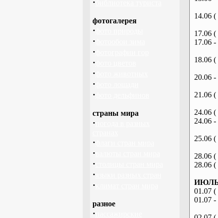
·
библиотека туриста
14.06 (
фотогалерея
·
фото природы
17.06 (
·
фотообои зима
17.06 -
·
фотографии гор
18.06 (
·
фото цветов
·
фото животных
20.06 -
·
фото лошади
·
21.06 (
фото дельфинов
24.06 (
страны мира
24.06 -
·
погода в разных
странах
25.06 (
·
флаги стран мира
·
валюты стран мира
28.06 (
·
столицы стран мира
28.06 (
·
языки разных стран
ИЮЛЬ 
·
климат стран мира
01.07 (
01.07 -
разное
·
пассажирские
02.07 (