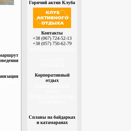
Горячий актив Клуба
Контакты
+38 (067) 724-52-13
+38 (057) 750-62-79
info@activeclub.com.ua
 маршрут
activeclub В
оведения
КОНТАКТЕ
Корпоративный
низация
отдых
а, Сумы,
О корпоративном
отдыхе
Корпоративный отдых
на байдарках
Сплавы на байдарках
и катамаранах