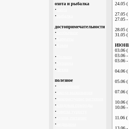
охота и рыбалка
24.05 (
·
охота
27.05 (
·
рыбалка
27.05 -
достопримечательности
28.05 (
·
необычное
31.05 (
·
Карпаты
·
ИЮНЬ 
Крым
03.06 (
03.06 -
·
Польша
03.06 -
·
Украина
·
Чехия
04.06 (
полезное
05.06 (
·
снаряжение
·
07.06 (
школа выживания
·
дикорастущие растения
10.06 (
·
кладовая природы
10.06 -
·
советы туристу
·
11.06 (
кухня, питание
·
медицина
13.06 -