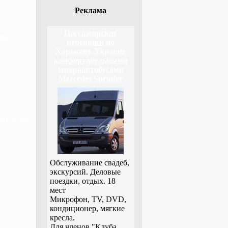
Реклама
Пассажирские
дня
перевозки по
Харькову, Украине
комфортабельными
микроавтобусами
Mercedes Sprinter
н, 3 дня
Обслуживание свадеб,
экскурсий. Деловые
поездки, отдых. 18
мест
Микрофон, TV, DVD,
кондиционер, мягкие
кресла.
Для членов "Клуба