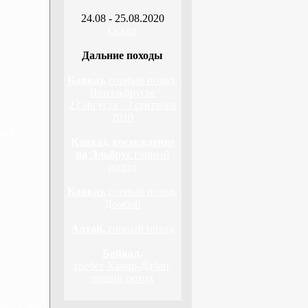
24.08 - 25.08.2020
Оскол
Дальние походы
Кавказ,
горный поход,
Приэльбрусье
23 августа - 3 сентября
2010
дня
Кавказ, восхождение
на Эльбрус
горный
поход
Кавказ,
горный поход,
Домбай
Алтай,
горный поход
Байкал,
хребет Хамар-Дабан,
пеший поход
н, 3 дня