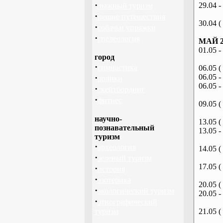
·
29.04 -
лыжный туризм
·
пешие путешествия
30.04 (
·
собачьи упряжки
·
спелеология
МАЙ 2
01.05 -
город
·
гимнастика
06.05 (
·
06.05 -
ролики
06.05 -
·
скейтбординг
·
фитнес
09.05 (
научно-
13.05 (
познавательный
13.05 -
туризм
·
археология
14.05 (
·
зеленый туризм
17.05 (
·
история
·
эзотерика
20.05 (
·
экологический туризм
20.05 -
·
этнографический
туризм
21.05 (