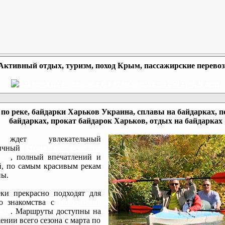
Активный отдых, туризм, поход Крым, пассажирские перево
по реке, байдарки Харьков Украина, сплавы на байдарках, п
байдарках, прокат байдарок Харьков, отдых на байдарках
ждет увлекательный
мичный
сплав по реке на
ках
, полный впечатлений и
, по самым красивым рекам
ы.
ки прекрасно подходят для
го знакомства с
походом на
ках
. Маршруты доступны на
ении всего сезона с марта по