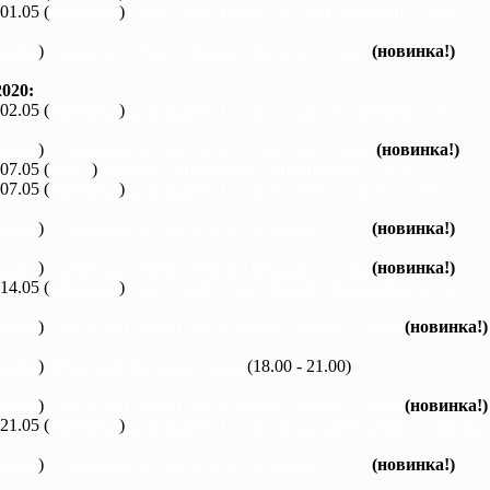
 01.05 (
байдарки
)
Северский Донец, Мохнач - Бишкин, 3 дня
каяки
)
Северский Донец, Змиев - Бишкин, 1 день
(новинка!)
020:
 02.05 (
байдарки
)
Северский Донец, Змиев - Андреевка, 2 дня
каяки
)
Северский Донец, Мохнач - Зидьки, 1 день
(новинка!)
 07.05 (
каяки
)
Ворскла, Лихачевка - Михайловка, 2 дня
 07.05 (
байдарки
)
Северский Донец, Мохнач - Змиев, 2 дня
каяки
)
Северский Донец, Змиев - Бишкин, 1 день
(новинка!)
каяки
)
Северский Донец, Змиев - Бишкин, 1 день
(новинка!)
 14.05 (
байдарки
)
Северский Донец, Змиев - Андреевка, 2 дня
каяки
)
Северский Донец, Черемушное - Змиев, 1 день
(новинка!)
каяки
)
Вечерний Харьков, 3 часа
(18.00 - 21.00)
каяки
)
Северский Донец, Черемушное - Змиев, 1 день
(новинка!)
 21.05 (
байдарки
)
Северский Донец, Черкасский Бишкин - Балакле
каяки
)
Северский Донец, Змиев - Бишкин, 1 день
(новинка!)