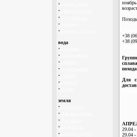
ноябрь
·
горные лыжи
возраст
·
горные походы
·
скалолазание
Походы
·
сноуборд
·
http://
треккинг, походы
+38 (06
+38 (09
вода
info@ba
·
байдарки
·
виндсерфинг
Группы
·
дайвинг
сплава
·
похода
катамаранинг
·
каякинг
Для с
·
рафтинг
доста
·
яхтинг
Запоро
земля
·
велотуризм
·
дальние страны
·
геокэшинг
АПРЕЛ
·
диггерство
29.04 -
·
конный туризм
29.04 -