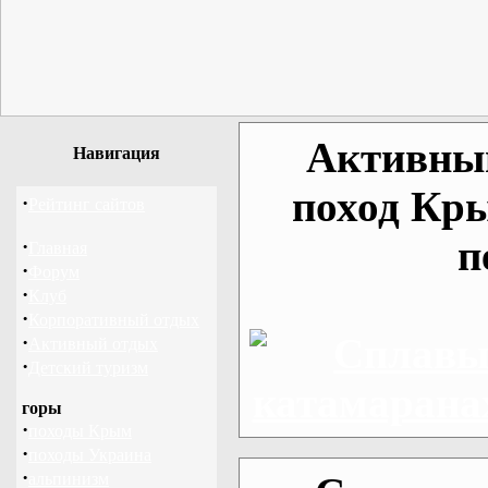
Активный
Навигация
поход Кр
·
Рейтинг сайтов
п
·
Главная
·
Форум
·
Клуб
·
Корпоративный отдых
·
Активный отдых
·
Детский туризм
горы
·
походы Крым
·
походы Украина
·
альпинизм