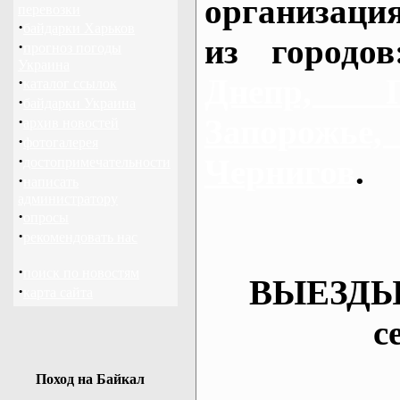
организаци
перевозки
·
байдарки Харьков
из городо
·
прогноз погоды
Украина
Днепр, П
·
каталог ссылок
·
байдарки Украина
·
Запорож
архив новостей
·
фотогалерея
·
Чернигов
.
достопримечательности
·
написать
администратору
·
опросы
·
рекомендовать нас
·
поиск по новостям
ВЫЕЗДЫ
·
карта сайта
с
Поход на Байкал