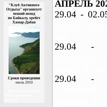
АПРЕЛЬ 20
"Клуб Активного
Отдыха" организует
29.04 - 02.0
пеший поход
по Байкалу, хребет
Донец, Мох
Хамар-Дабан
дня
29.04 - 
Северский
Змиев, 2 дня
29.04 - 
Сроки проведения
июль 2010
Северский
Программа похода
Обсуждение на
Бишкин, 3 д
форуме