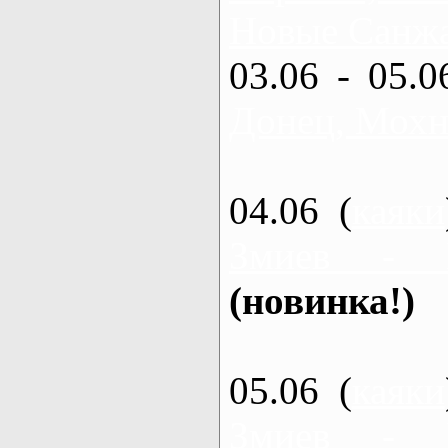
Новые Санжа
03.06 - 05.0
Донец, Мохн
04.06 (
каяки
Змиев - 
(новинка!)
05.06 (
каяки
Змиев - 