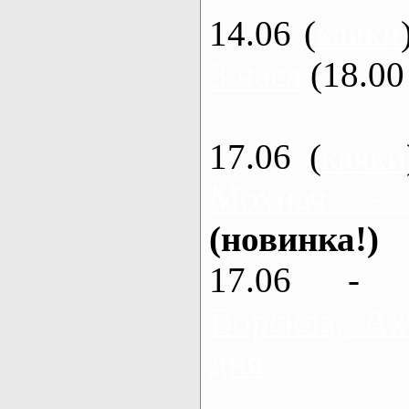
14.06 (
каяки
3 часа
(18.00 
17.06 (
каяки
Мохнач -
(новинка!)
17.06 - 
Ворскла, Ах
дня