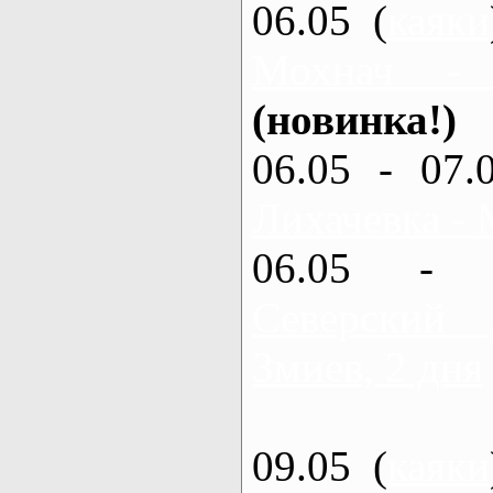
06.05 (
каяки
Мохнач -
(новинка!)
06.05 - 07.
Лихачевка - 
06.05 - 
Северский
Змиев, 2 дня
09.05 (
каяки