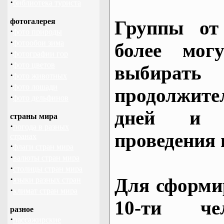
·
библиотека туриста
фотогалерея
Группы от
·
фото природы
·
фотообои зима
более могу
·
фотографии гор
·
фото цветов
выбирать
·
фото животных
·
фото лошади
продолжител
·
фото дельфинов
дней и 
страны мира
·
погода в разных
проведения 
странах
·
флаги стран мира
·
валюты стран мира
·
столицы стран мира
·
Для сформи
языки разных стран
·
климат стран мира
10-ти че
разное
·
пассажирские