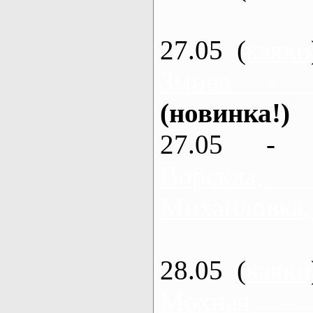
27.05 (
каяки
Змиев - 
(новинка!)
27.05 - 
Ворскла
Михайловка,
28.05 (
каяки
Мохнач -