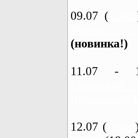
09.07 (
каяки
Змиев - 
(новинка!)
11.07 - 
Северский
Черкасский 
12.07 (
каяки