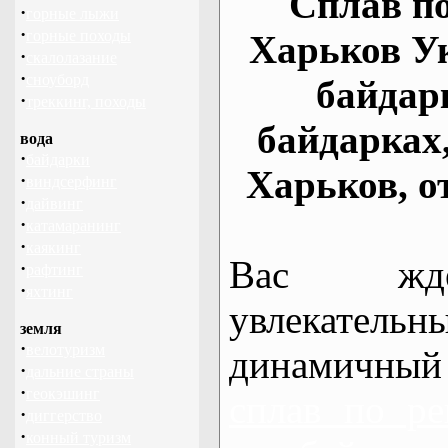
Сплав по
·
горные лыжи
·
горные походы
Харьков У
·
скалолазание
·
сноуборд
байдар
·
треккинг, походы
байдарках
вода
·
байдарки
Харьков, о
·
виндсерфинг
·
дайвинг
·
катамаранинг
·
каякинг
Вас жде
·
рафтинг
·
яхтинг
увлекательн
земля
·
велотуризм
динамичный
·
дальние страны
·
геокэшинг
сплав по ре
·
диггерство
·
конный туризм