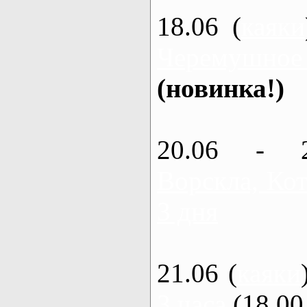
18.06 (
каяки
Черемушное
(новинка!)
20.06 - 
Ворскла, Кот
3 дня
21.06 (
каяки
3 часа
(18.00 