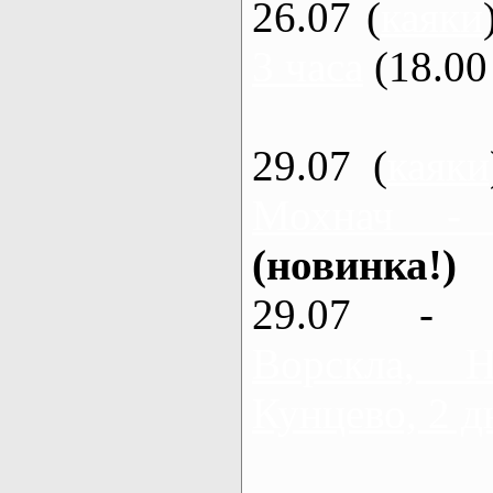
26.07 (
каяки
3 часа
(18.00 
29.07 (
каяки
Мохнач -
(новинка!)
29.07 - 
Ворскла,
Кунцево, 2 д