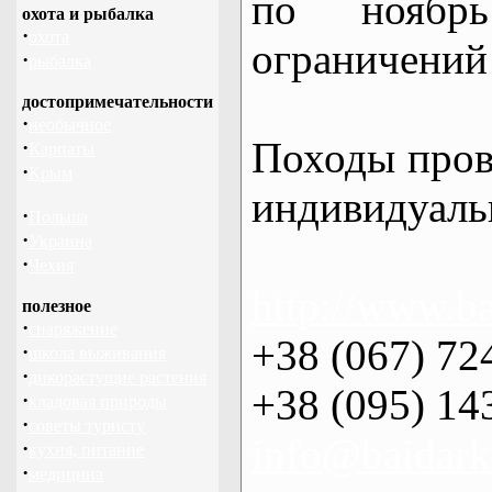
по нояб
охота и рыбалка
·
охота
ограничений 
·
рыбалка
достопримечательности
·
необычное
Походы пров
·
Карпаты
·
Крым
индивидуаль
·
Польша
·
Украина
·
Чехия
http://www.ba
полезное
·
снаряжение
+38 (067) 72
·
школа выживания
·
дикорастущие растения
+38 (095) 14
·
кладовая природы
·
советы туристу
info@baidark
·
кухня, питание
·
медицина