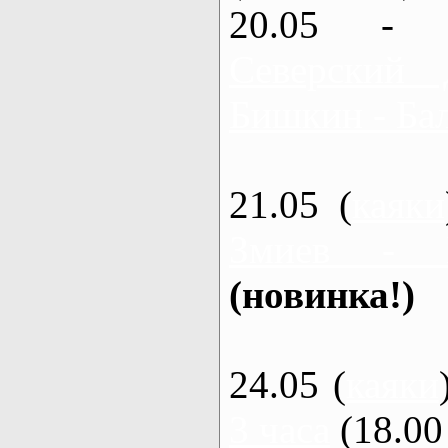
20.05 - 
Северский 
Бишкин - Бал
21.05 (
каяки
Змиев - 
(новинка!)
24.05 (
каяки
3 часа
(18.00 