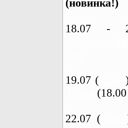
(новинка!)
18.07 - 
Ворскла, Ах
дня
19.07 (
каяки
3 часа
(18.00 
22.07 (
каяки