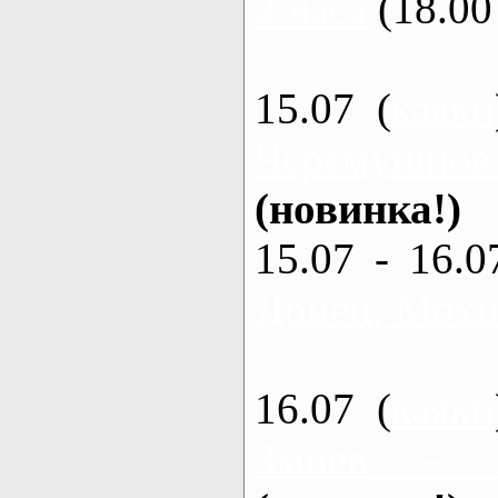
3 часа
(18.00 
15.07 (
каяки
Черемушное
(новинка!)
15.07 - 16.0
Донец, Мохна
16.07 (
каяки
Змиев - 