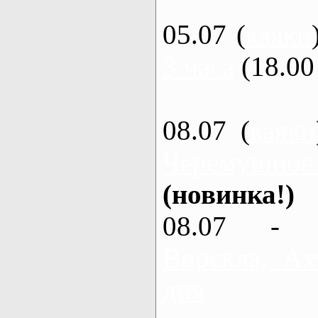
05.07 (
каяки
3 часа
(18.00 
08.07 (
каяки
Черемушное
(новинка!)
08.07 - 
Ворскла, Ах
дня