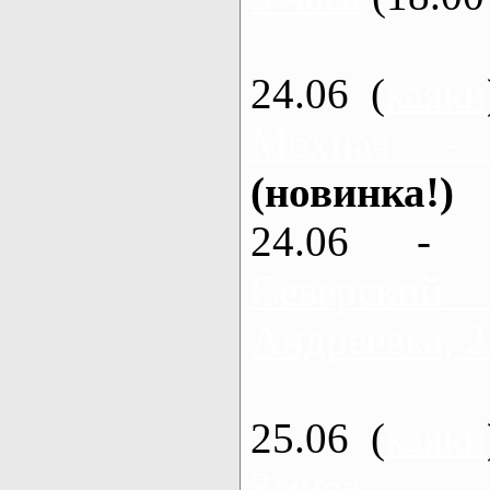
24.06 (
каяки
Мохнач -
(новинка!)
24.06 - 
Северский
Андреевка, 2
25.06 (
каяки
Змиев - 