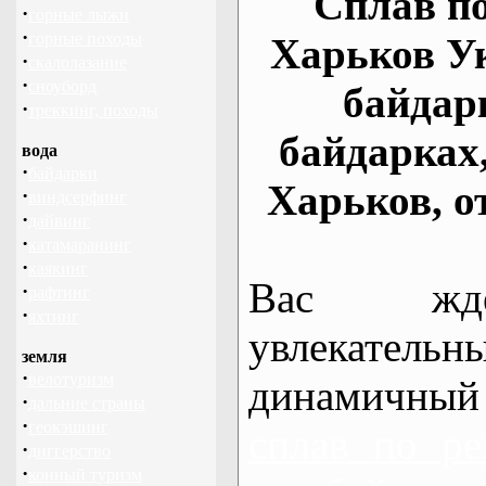
Сплав по
·
горные лыжи
·
горные походы
Харьков У
·
скалолазание
·
сноуборд
байдар
·
треккинг, походы
байдарках
вода
·
байдарки
Харьков, о
·
виндсерфинг
·
дайвинг
·
катамаранинг
·
каякинг
Вас жде
·
рафтинг
·
яхтинг
увлекательн
земля
·
велотуризм
динамичный
·
дальние страны
·
геокэшинг
сплав по ре
·
диггерство
·
конный туризм