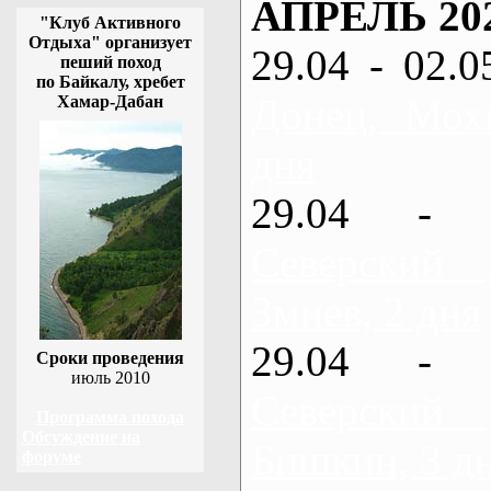
АПРЕЛЬ 20
"Клуб Активного
Отдыха" организует
29.04 - 02.0
пеший поход
по Байкалу, хребет
Донец, Мох
Хамар-Дабан
дня
29.04 - 
Северский
Змиев, 2 дня
29.04 - 
Сроки проведения
июль 2010
Северский
Программа похода
Обсуждение на
Бишкин, 3 д
форуме