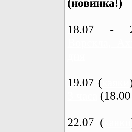
(новинка!)
18.07 - 
Ворскла, Ах
дня
19.07 (
каяки
3 часа
(18.00 
22.07 (
каяки