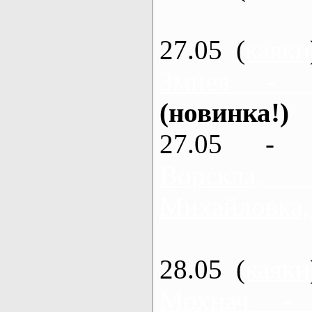
27.05 (
каяки
Змиев - 
(новинка!)
27.05 - 
Ворскла
Михайловка,
28.05 (
каяки
Мохнач -