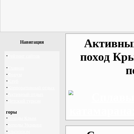
Активный
Навигация
поход Кр
·
Рейтинг сайтов
п
·
Главная
·
Форум
·
Клуб
·
Корпоративный отдых
·
Активный отдых
·
Детский туризм
горы
·
походы Крым
·
походы Украина
·
альпинизм