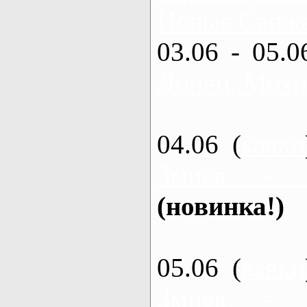
Новые Санжа
03.06 - 05.0
Донец, Мохн
04.06 (
каяки
Змиев - 
(новинка!)
05.06 (
каяки
Змиев - 