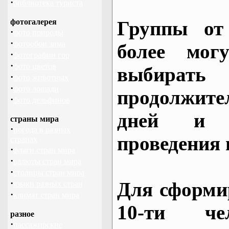
·
библиотека туриста
фотогалерея
Группы от
·
фото природы
·
фотообои зима
более могу
·
фотографии гор
·
фото цветов
выбирать
·
фото животных
·
фото лошади
продолжител
·
фото дельфинов
дней и 
страны мира
·
погода в разных
проведения 
странах
·
флаги стран мира
·
валюты стран мира
·
столицы стран мира
·
Для сформи
языки разных стран
·
климат стран мира
10-ти че
разное
·
пассажирские