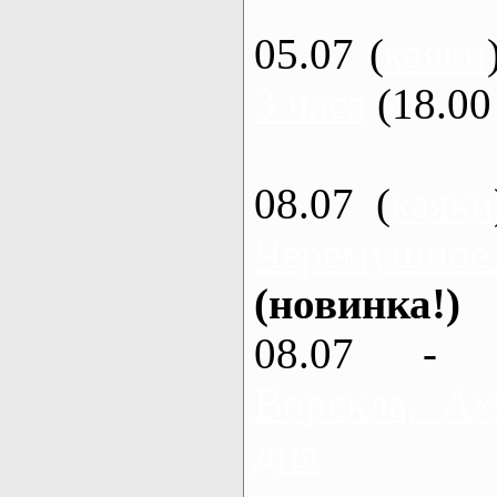
05.07 (
каяки
3 часа
(18.00 
08.07 (
каяки
Черемушное
(новинка!)
08.07 - 
Ворскла, Ах
дня