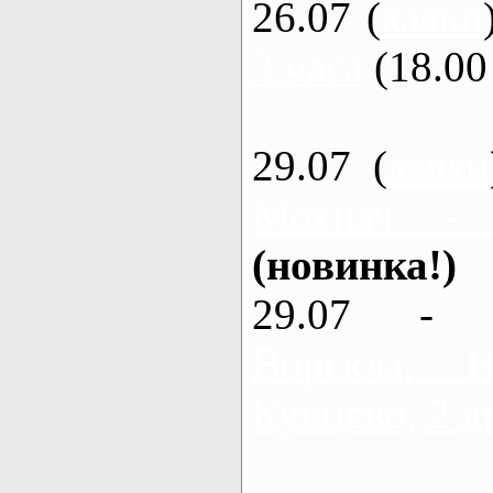
26.07 (
каяки
3 часа
(18.00 
29.07 (
каяки
Мохнач -
(новинка!)
29.07 - 
Ворскла,
Кунцево, 2 д