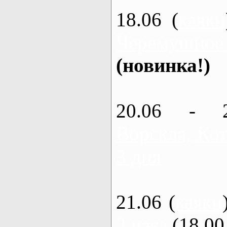
18.06 (
каяки
Черемушное
(новинка!)
20.06 - 
Ворскла, Кот
3 дня
21.06 (
каяки
3 часа
(18.00 