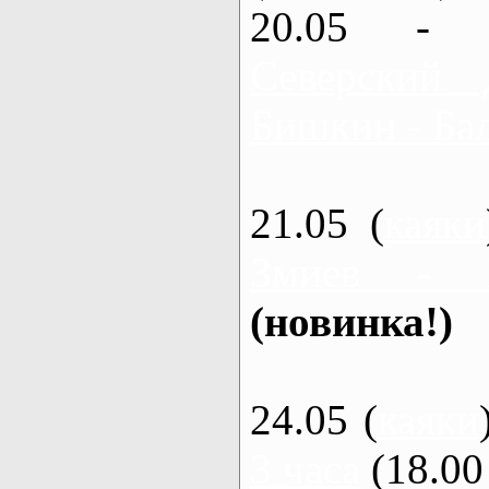
20.05 - 
Северский 
Бишкин - Бал
21.05 (
каяки
Змиев - 
(новинка!)
24.05 (
каяки
3 часа
(18.00 