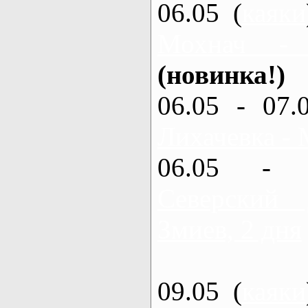
06.05 (
каяки
Мохнач -
(новинка!)
06.05 - 07.
Лихачевка - 
06.05 - 
Северский
Змиев, 2 дня
09.05 (
каяки