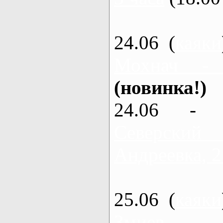
24.06 (
каяки
Мохнач -
(новинка!)
24.06 - 
Северский
Андреевка, 2
25.06 (
каяки
Змиев - 