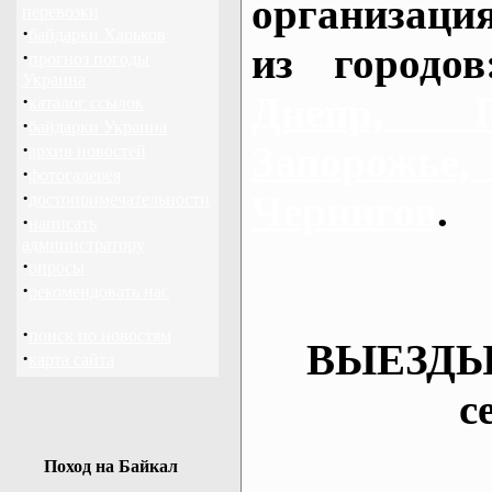
организаци
перевозки
·
байдарки Харьков
из городо
·
прогноз погоды
Украина
Днепр, П
·
каталог ссылок
·
байдарки Украина
·
Запорож
архив новостей
·
фотогалерея
·
Чернигов
.
достопримечательности
·
написать
администратору
·
опросы
·
рекомендовать нас
·
поиск по новостям
ВЫЕЗДЫ
·
карта сайта
с
Поход на Байкал