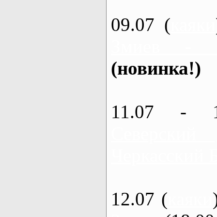
09.07 (
каяки
Змиев - 
(новинка!)
11.07 - 
Северский
Черкасский 
12.07 (
каяки