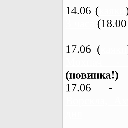
14.06 (
каяки
3 часа
(18.00 
17.06 (
каяки
Мохнач -
(новинка!)
17.06 - 
Ворскла, Ах
дня