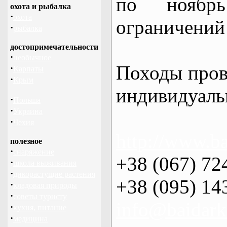
по нояб
охота и рыбалка
·
охота
ограничений 
·
рыбалка
достопримечательности
·
необычное
Походы пров
·
Карпаты
·
Крым
индивидуаль
·
Польша
·
Украина
·
Чехия
http://www.ba
полезное
·
снаряжение
+38 (067) 72
·
школа выживания
·
дикорастущие растения
+38 (095) 14
·
кладовая природы
·
советы туристу
info@baidark
·
кухня, питание
·
медицина