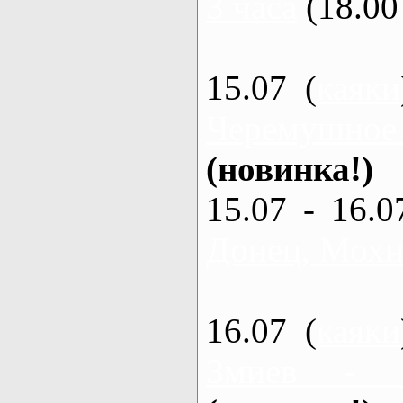
3 часа
(18.00 
15.07 (
каяки
Черемушное
(новинка!)
15.07 - 16.0
Донец, Мохна
16.07 (
каяки
Змиев - 