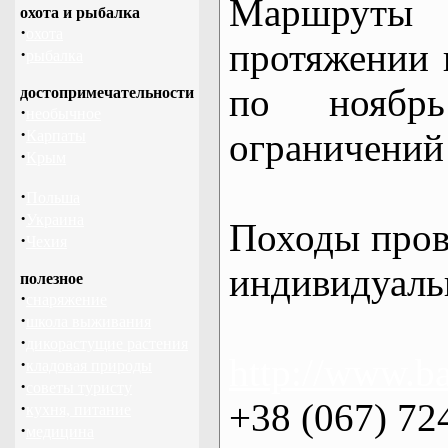
Маршрут
охота и рыбалка
·
охота
протяжении в
·
рыбалка
по нояб
достопримечательности
·
необычное
·
ограничений 
Карпаты
·
Крым
·
Польша
·
Украина
Походы пров
·
Чехия
индивидуаль
полезное
·
снаряжение
·
школа выживания
·
дикорастущие растения
http://www.ba
·
кладовая природы
·
советы туристу
+38 (067) 72
·
кухня, питание
·
медицина