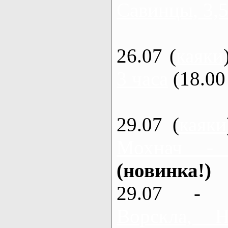
Савинцы, 3,5
26.07 (
каяки
3 часа
(18.00 
29.07 (
каяки
Мохнач -
(новинка!)
29.07 - 
Ворскла,