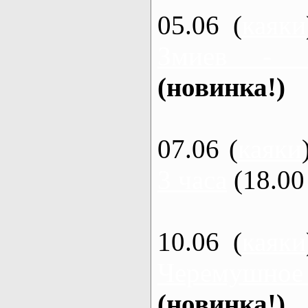
05.06 (
каяки
Змиев - 
(новинка!)
07.06 (
каяки
3 часа
(18.00 
10.06 (
каяки
Черемушное
(новинка!)