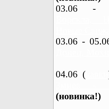
03.06 - 
Ворскла,
Новые Санжа
03.06 - 05.0
Донец, Мохн
04.06 (
каяки
Змиев - 
(новинка!)