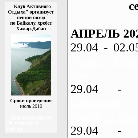
с
"Клуб Активного
Отдыха" организует
пеший поход
по Байкалу, хребет
Хамар-Дабан
АПРЕЛЬ 20
29.04 - 02.0
Донец, Мох
дня
29.04 - 
Северский
Сроки проведения
июль 2010
Змиев, 2 дня
Программа похода
Обсуждение на
29.04 - 
форуме