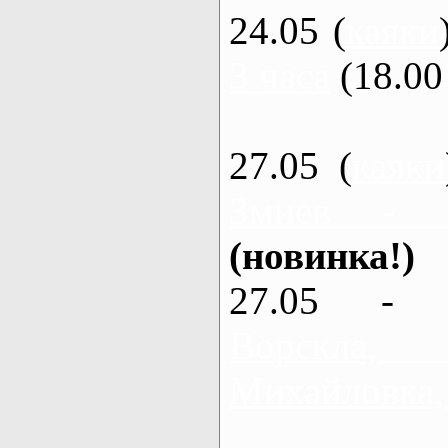
24.05 (
каяки
3 часа
(18.00 
27.05 (
каяки
Змиев - 
(новинка!)
27.05 - 
Ворскла
Михайловка,