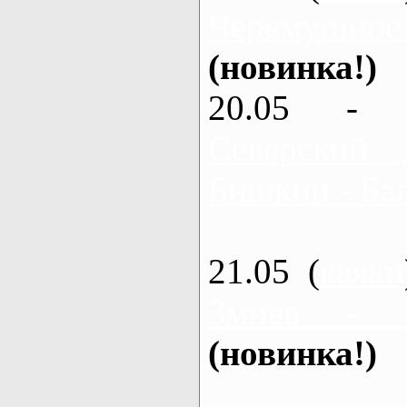
Черемушное
(новинка!)
20.05 - 
Северский 
Бишкин - Бал
21.05 (
каяки
Змиев - 
(новинка!)