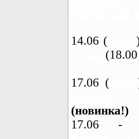
Черкасский 
14.06 (
каяки
3 часа
(18.00 
17.06 (
каяки
Мохнач -
(новинка!)
17.06 - 
Ворскла, Ах