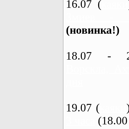
16.07 (
каяки
Змиев - 
(новинка!)
18.07 - 
Ворскла, Ах
дня
19.07 (
каяки
3 часа
(18.00 