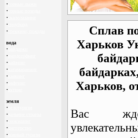
·
горные лыжи
·
горные походы
·
скалолазание
·
сноуборд
Сплав по
·
треккинг, походы
Харьков У
вода
·
байдарки
байдар
·
виндсерфинг
·
дайвинг
байдарках
·
катамаранинг
·
каякинг
Харьков, о
·
рафтинг
·
яхтинг
земля
·
велотуризм
Вас жде
·
дальние страны
·
геокэшинг
увлекательн
·
диггерство
·
конный туризм