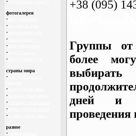
+38 (095) 14
·
библиотека туриста
фотогалерея
info@baidark
·
фото природы
·
фотообои зима
·
фотографии гор
·
фото цветов
Группы от
·
фото животных
·
фото лошади
более могу
·
фото дельфинов
выбирать
страны мира
·
погода в разных
продолжител
странах
·
флаги стран мира
·
валюты стран мира
дней и 
·
столицы стран мира
·
языки разных стран
проведения 
·
климат стран мира
разное
·
пассажирские