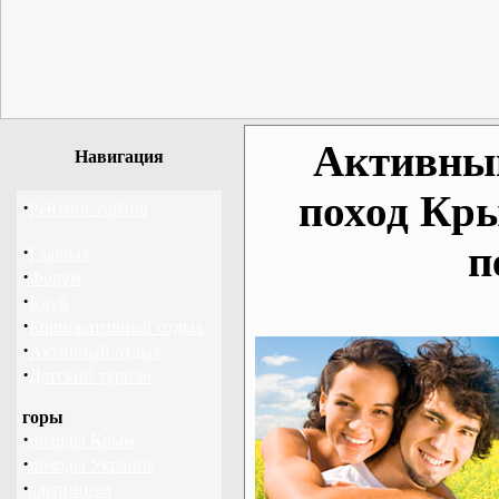
Активный
Навигация
поход Кр
·
Рейтинг сайтов
п
·
Главная
·
Форум
·
Клуб
·
Корпоративный отдых
·
Активный отдых
·
Детский туризм
горы
·
походы Крым
·
походы Украина
·
альпинизм