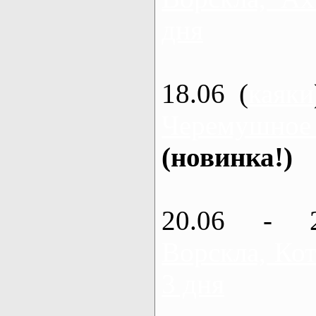
дня
18.06 (
каяки
Черемушное
(новинка!)
20.06 - 
Ворскла, Кот
3 дня