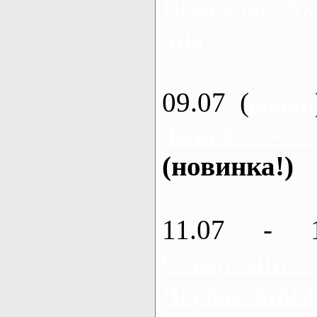
Ворскла, Ах
дня
09.07 (
каяки
Змиев - 
(новинка!)
11.07 - 
Северский
Черкасский 