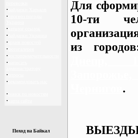
Для сформи
перевозки
·
байдарки Харьков
10-ти че
·
прогноз погоды
Украина
·
каталог ссылок
организаци
·
байдарки Украина
·
архив новостей
из городо
·
фотогалерея
·
достопримечательности
Днепр, П
·
написать
администратору
Запорож
·
опросы
·
рекомендовать нас
Чернигов
.
·
поиск по новостям
·
карта сайта
ВЫЕЗДЫ
Поход на Байкал