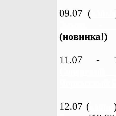
09.07 (
каяки
Змиев - 
(новинка!)
11.07 - 
Северский
Черкасский 
12.07 (
каяки