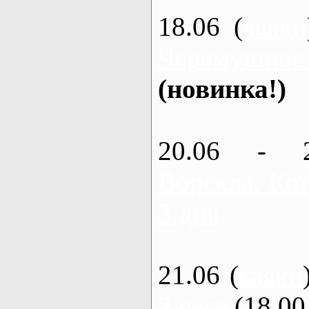
18.06 (
каяки
Черемушное
(новинка!)
20.06 - 
Ворскла, Кот
3 дня
21.06 (
каяки
3 часа
(18.00 