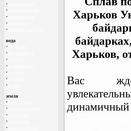
Сплав по
·
горные лыжи
·
горные походы
Харьков У
·
скалолазание
·
сноуборд
байдар
·
треккинг, походы
байдарках
вода
·
байдарки
Харьков, о
·
виндсерфинг
·
дайвинг
·
катамаранинг
·
каякинг
Вас жде
·
рафтинг
·
яхтинг
увлекательн
земля
·
велотуризм
динамичный
·
дальние страны
·
геокэшинг
сплав по ре
·
диггерство
·
конный туризм