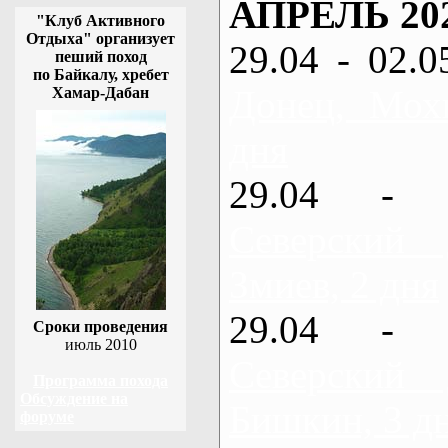
АПРЕЛЬ 20
"Клуб Активного
Отдыха" организует
29.04 - 02.0
пеший поход
по Байкалу, хребет
Донец, Мох
Хамар-Дабан
дня
29.04 - 
Северский
Змиев, 2 дня
29.04 - 
Сроки проведения
июль 2010
Северский
Программа похода
Обсуждение на
Бишкин, 3 д
форуме