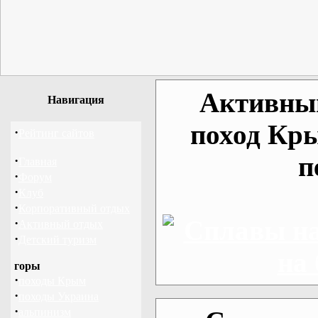
Активный
Навигация
поход Кр
·
Рейтинг сайтов
п
·
Главная
·
Форум
·
Клуб
·
Корпоративный отдых
·
Активный отдых
·
Детский туризм
горы
·
походы Крым
·
походы Украина
·
альпинизм