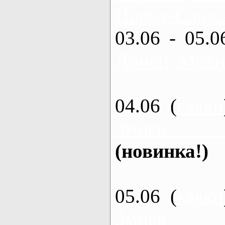
Новые Санжа
03.06 - 05.0
Донец, Мохн
04.06 (
каяки
Змиев - 
(новинка!)
05.06 (
каяки
Змиев - 