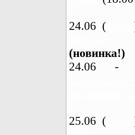
24.06 (
каяки
Мохнач -
(новинка!)
24.06 - 
Северский
Андреевка, 2
25.06 (
каяки
Змиев - 