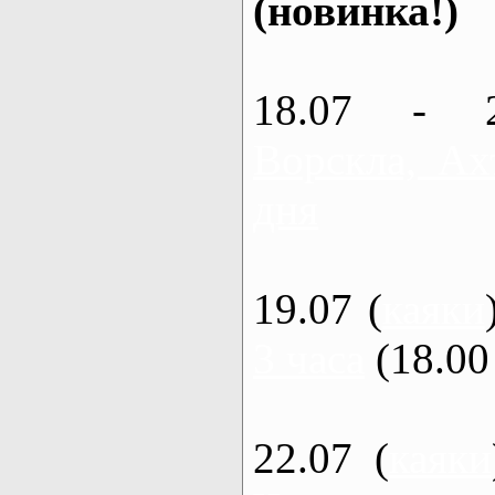
(новинка!)
18.07 - 
Ворскла, Ах
дня
19.07 (
каяки
3 часа
(18.00 
22.07 (
каяки