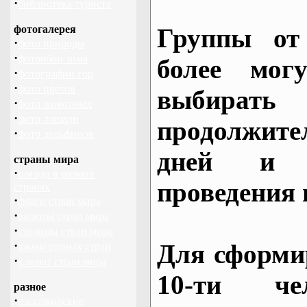
·
библиотека туриста
фотогалерея
Группы от
·
фото природы
·
фотообои зима
более могу
·
фотографии гор
·
фото цветов
выбирать
·
фото животных
·
фото лошади
продолжител
·
фото дельфинов
дней и 
страны мира
·
погода в разных
проведения 
странах
·
флаги стран мира
·
валюты стран мира
·
столицы стран мира
·
Для сформи
языки разных стран
·
климат стран мира
10-ти че
разное
·
пассажирские