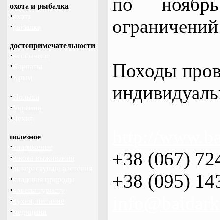
по нояб
охота и рыбалка
·
охота
ограничений 
·
рыбалка
достопримечательности
·
необычное
Походы пров
·
Карпаты
·
Крым
индивидуаль
·
Польша
·
Украина
·
Чехия
http://www.ba
полезное
·
снаряжение
+38 (067) 72
·
школа выживания
·
дикорастущие растения
+38 (095) 14
·
кладовая природы
·
советы туристу
info@baidark
·
кухня, питание
·
медицина