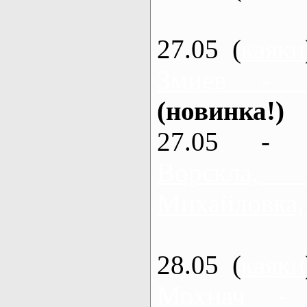
27.05 (
каяки
Змиев - 
(новинка!)
27.05 - 
Ворскла
Михайловка,
28.05 (
каяки
Мохнач -