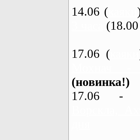
14.06 (
каяки
3 часа
(18.00 
17.06 (
каяки
Мохнач -
(новинка!)
17.06 - 
Ворскла, Ах
дня