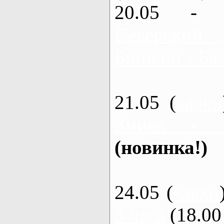
20.05 - 
Северский 
Бишкин - Бал
21.05 (
каяки
Змиев - 
(новинка!)
24.05 (
каяки
3 часа
(18.00 