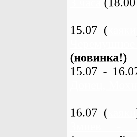
3 часа
(18.00 
15.07 (
каяки
Черемушное
(новинка!)
15.07 - 16.0
Донец, Мохна
16.07 (
каяки
Змиев - 