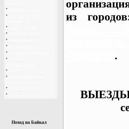
организаци
перевозки
·
байдарки Харьков
из городо
·
прогноз погоды
Украина
Днепр, П
·
каталог ссылок
·
байдарки Украина
·
Запорож
архив новостей
·
фотогалерея
·
Чернигов
.
достопримечательности
·
написать
администратору
·
опросы
·
рекомендовать нас
·
поиск по новостям
ВЫЕЗДЫ
·
карта сайта
с
Поход на Байкал