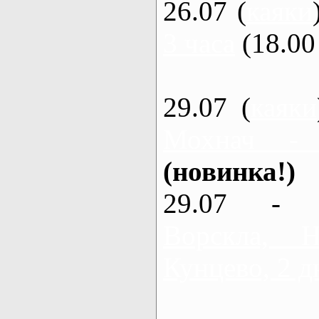
26.07 (
каяки
3 часа
(18.00 
29.07 (
каяки
Мохнач -
(новинка!)
29.07 - 
Ворскла,
Кунцево, 2 д