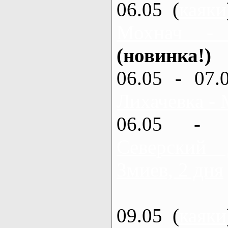
06.05 (
каяки
Мохнач -
(новинка!)
06.05 - 07.
Лихачевка - 
06.05 - 
Северский
Змиев, 2 дня
09.05 (
каяки