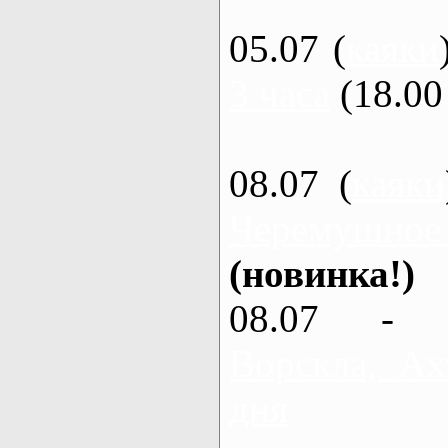
05.07 (
каяки
3 часа
(18.00 
08.07 (
каяки
Черемушное
(новинка!)
08.07 - 
Ворскла, Ах
дня