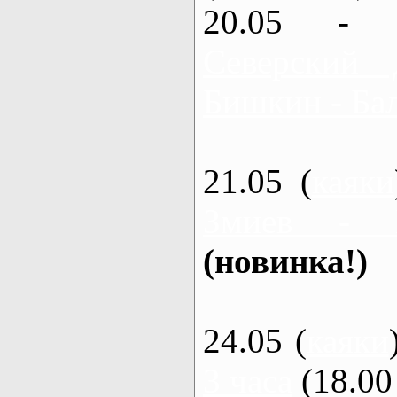
20.05 - 
Северский 
Бишкин - Бал
21.05 (
каяки
Змиев - 
(новинка!)
24.05 (
каяки
3 часа
(18.00 