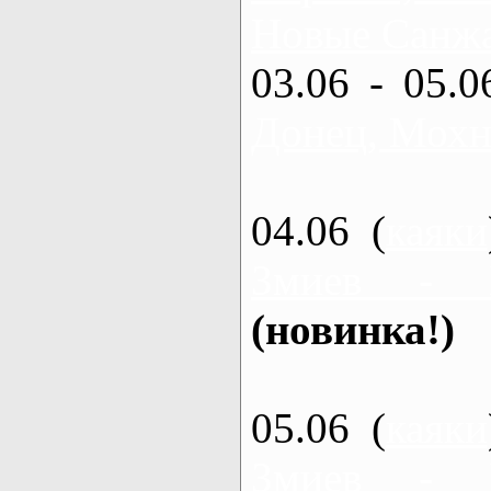
Новые Санжа
03.06 - 05.0
Донец, Мохн
04.06 (
каяки
Змиев - 
(новинка!)
05.06 (
каяки
Змиев - 