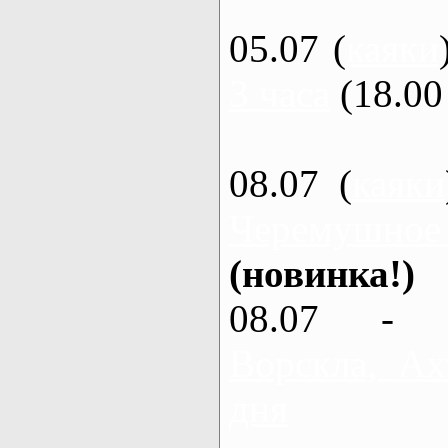
05.07 (
каяки
3 часа
(18.00 
08.07 (
каяки
Черемушное
(новинка!)
08.07 - 
Ворскла, Ах
дня