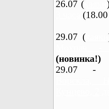
26.07 (
каяки
3 часа
(18.00 
29.07 (
каяки
Мохнач -
(новинка!)
29.07 - 
Ворскла,
Кунцево, 2 д