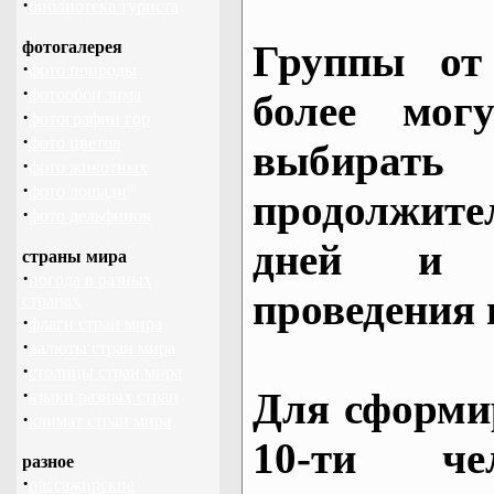
·
библиотека туриста
фотогалерея
Группы от
·
фото природы
·
фотообои зима
более могу
·
фотографии гор
·
фото цветов
выбирать
·
фото животных
·
фото лошади
продолжител
·
фото дельфинов
дней и 
страны мира
·
погода в разных
проведения 
странах
·
флаги стран мира
·
валюты стран мира
·
столицы стран мира
·
Для сформи
языки разных стран
·
климат стран мира
10-ти че
разное
·
пассажирские