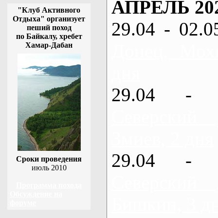
АПРЕЛЬ 20
"Клуб Активного
Отдыха" организует
29.04 - 02.0
пеший поход
по Байкалу, хребет
Донец, Мох
Хамар-Дабан
дня
29.04 - 
Северский
Змиев, 2 дня
29.04 - 
Сроки проведения
июль 2010
Северский
Программа похода
Обсуждение на
Бишкин, 3 д
форуме