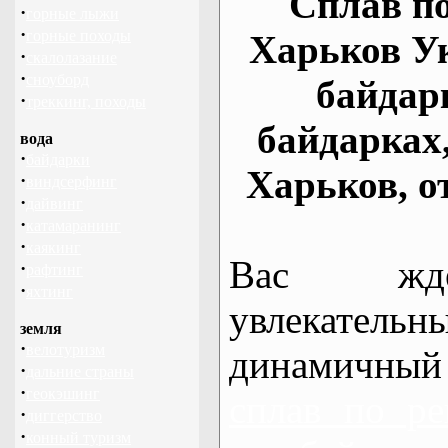
Сплав по
·
горные лыжи
·
горные походы
Харьков У
·
скалолазание
·
сноуборд
байдар
·
треккинг, походы
байдарках
вода
·
байдарки
Харьков, о
·
виндсерфинг
·
дайвинг
·
катамаранинг
·
каякинг
Вас жде
·
рафтинг
·
яхтинг
увлекательн
земля
·
велотуризм
динамичный
·
дальние страны
·
геокэшинг
сплав по ре
·
диггерство
·
конный туризм