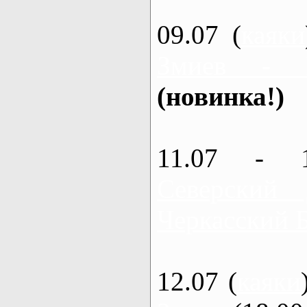
09.07 (
каяки
Змиев - 
(новинка!)
11.07 - 
Северский
Черкасский 
12.07 (
каяки