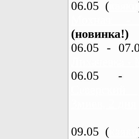
06.05 (
каяки
Мохнач -
(новинка!)
06.05 - 07.
Лихачевка - 
06.05 - 
Северский
Змиев, 2 дня
09.05 (
каяки