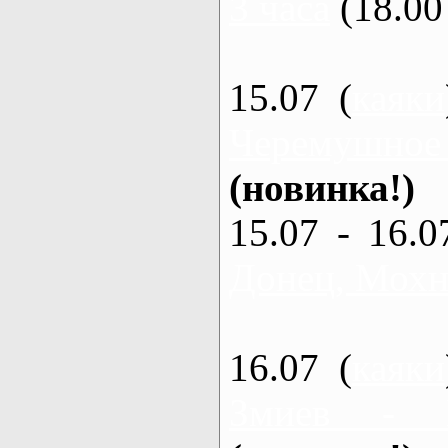
3 часа
(18.00 
15.07 (
каяки
Черемушное
(новинка!)
15.07 - 16.0
Донец, Мохна
16.07 (
каяки
Змиев - 