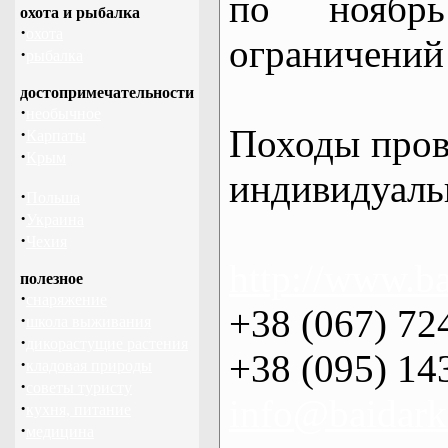
по нояб
охота и рыбалка
·
охота
ограничений 
·
рыбалка
достопримечательности
·
необычное
Походы пров
·
Карпаты
·
Крым
индивидуаль
·
Польша
·
Украина
·
Чехия
http://www.ba
полезное
·
снаряжение
+38 (067) 72
·
школа выживания
·
дикорастущие растения
+38 (095) 14
·
кладовая природы
·
советы туристу
info@baidark
·
кухня, питание
·
медицина