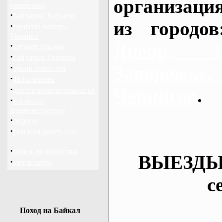
организаци
перевозки
·
байдарки Харьков
из городо
·
прогноз погоды
Украина
Днепр, П
·
каталог ссылок
·
байдарки Украина
·
Запорож
архив новостей
·
фотогалерея
·
Чернигов
.
достопримечательности
·
написать
администратору
·
опросы
·
рекомендовать нас
·
поиск по новостям
ВЫЕЗДЫ
·
карта сайта
с
Поход на Байкал