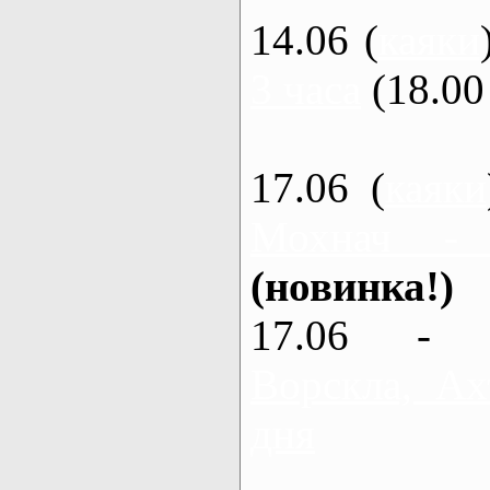
14.06 (
каяки
3 часа
(18.00 
17.06 (
каяки
Мохнач -
(новинка!)
17.06 - 
Ворскла, Ах
дня