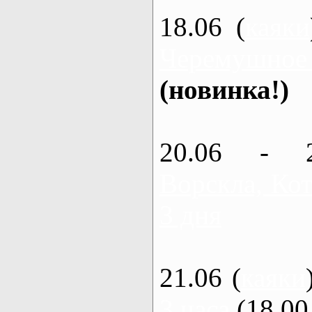
18.06 (
каяки
Черемушное
(новинка!)
20.06 - 
Ворскла, Кот
3 дня
21.06 (
каяки
3 часа
(18.00 