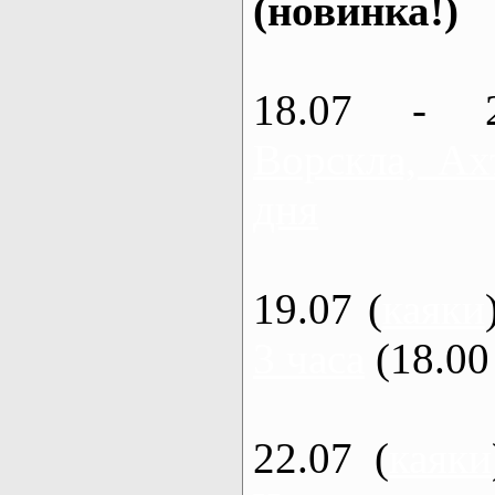
(новинка!)
18.07 - 
Ворскла, Ах
дня
19.07 (
каяки
3 часа
(18.00 
22.07 (
каяки