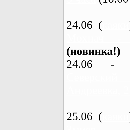
24.06 (
каяки
Мохнач -
(новинка!)
24.06 - 
Северский
Андреевка, 2
25.06 (
каяки
Змиев - 