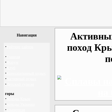
Активный
Навигация
поход Кр
·
Рейтинг сайтов
п
·
Главная
·
Форум
·
Клуб
·
Корпоративный отдых
·
Активный отдых
·
Детский туризм
горы
·
походы Крым
·
походы Украина
·
альпинизм