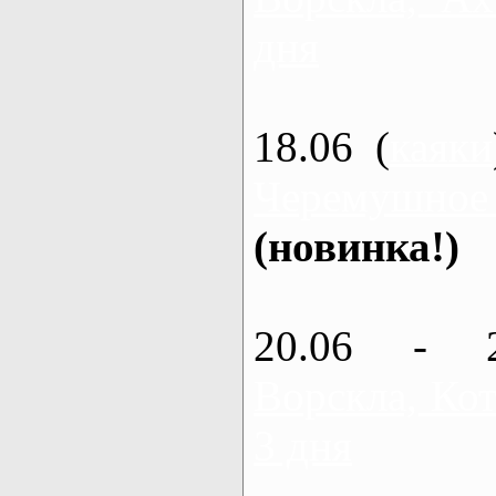
дня
18.06 (
каяки
Черемушное
(новинка!)
20.06 - 
Ворскла, Кот
3 дня