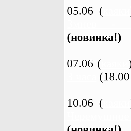
05.06 (
каяки
Змиев - 
(новинка!)
07.06 (
каяки
3 часа
(18.00 
10.06 (
каяки
Черемушное
(новинка!)