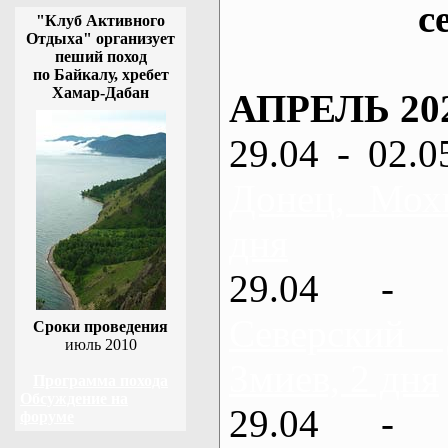
с
"Клуб Активного
Отдыха" организует
пеший поход
по Байкалу, хребет
Хамар-Дабан
АПРЕЛЬ 20
29.04 - 02.0
Донец, Мох
дня
29.04 - 
Северский
Сроки проведения
июль 2010
Змиев, 2 дня
Программа похода
Обсуждение на
29.04 - 
форуме