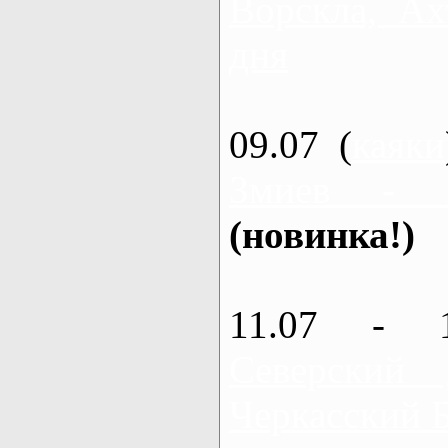
Ворскла, Ах
дня
09.07 (
каяки
Змиев - 
(новинка!)
11.07 - 
Северский
Черкасский 