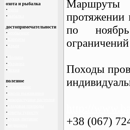
Маршрут
охота и рыбалка
·
охота
протяжении в
·
рыбалка
по нояб
достопримечательности
·
необычное
·
ограничений 
Карпаты
·
Крым
·
Польша
·
Украина
Походы пров
·
Чехия
индивидуаль
полезное
·
снаряжение
·
школа выживания
·
дикорастущие растения
http://www.ba
·
кладовая природы
·
советы туристу
+38 (067) 72
·
кухня, питание
·
медицина