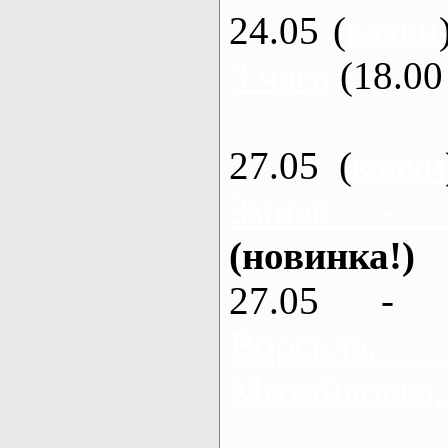
24.05 (
каяки
3 часа
(18.00 
27.05 (
каяки
Змиев - 
(новинка!)
27.05 - 
Ворскла
Михайловка,