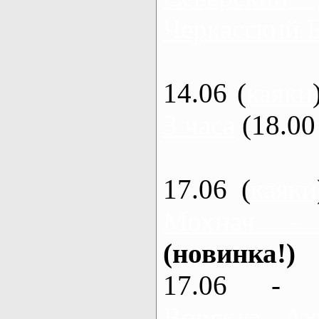
Черкасский 
14.06 (
каяки
3 часа
(18.00 
17.06 (
каяки
Мохнач -
(новинка!)
17.06 - 
Ворскла, Ах