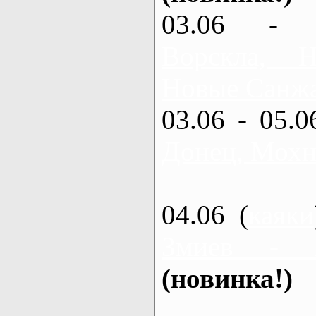
03.06 - 
Ворскла,
Новые Санжа
03.06 - 05.0
Донец, Мохн
04.06 (
каяки
Змиев - 
(новинка!)