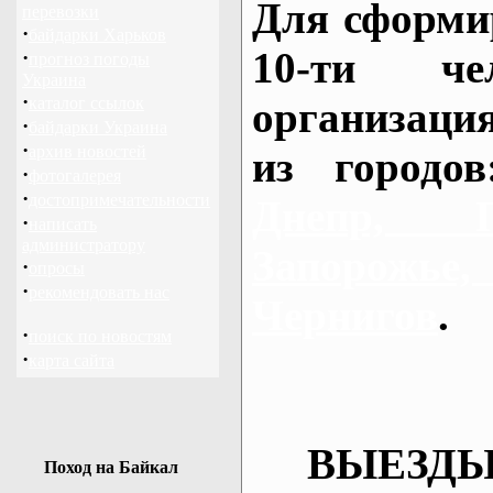
Для сформи
перевозки
·
байдарки Харьков
10-ти че
·
прогноз погоды
Украина
·
каталог ссылок
организаци
·
байдарки Украина
·
архив новостей
из городо
·
фотогалерея
·
достопримечательности
Днепр, П
·
написать
администратору
Запорож
·
опросы
·
рекомендовать нас
Чернигов
.
·
поиск по новостям
·
карта сайта
ВЫЕЗДЫ
Поход на Байкал