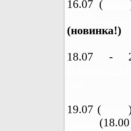
16.07 (
каяки
Змиев - 
(новинка!)
18.07 - 
Ворскла, Ах
дня
19.07 (
каяки
3 часа
(18.00 