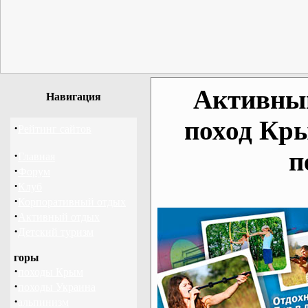
Активный
Навигация
поход Кр
·
Рейтинг сайтов
п
·
Главная
·
Форум
·
Клуб
·
Корпоративный отдых
·
Активный отдых
·
Детский туризм
горы
·
походы Крым
·
походы Украина
·
альпинизм