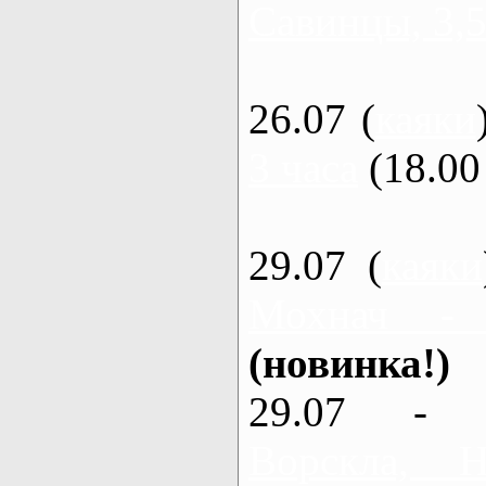
Савинцы, 3,5
26.07 (
каяки
3 часа
(18.00 
29.07 (
каяки
Мохнач -
(новинка!)
29.07 - 
Ворскла,