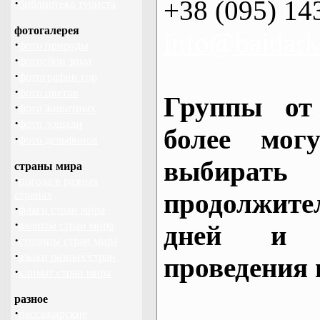
+38 (095) 14
·
библиотека туриста
фотогалерея
info@baidark
·
фото природы
·
фотообои зима
·
фотографии гор
·
фото цветов
Группы от
·
фото животных
·
фото лошади
более могу
·
фото дельфинов
выбирать
страны мира
·
погода в разных
продолжител
странах
·
флаги стран мира
·
валюты стран мира
дней и 
·
столицы стран мира
·
языки разных стран
проведения 
·
климат стран мира
разное
·
пассажирские