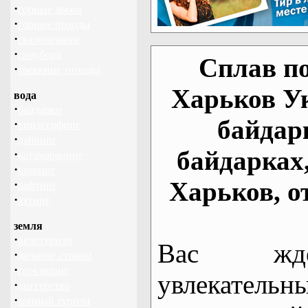
·
горные лыжи
·
горные походы
·
скалолазание
·
сноуборд
Сплав по
·
треккинг, походы
Харьков У
вода
·
байдарки
байдар
·
виндсерфинг
·
дайвинг
байдарках
·
катамаранинг
·
каякинг
Харьков, о
·
рафтинг
·
яхтинг
земля
·
велотуризм
Вас жде
·
дальние страны
·
геокэшинг
увлекательн
·
диггерство
·
конный туризм