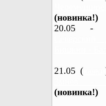
Черемушное
(новинка!)
20.05 - 
Северский 
Бишкин - Бал
21.05 (
каяки
Змиев - 
(новинка!)