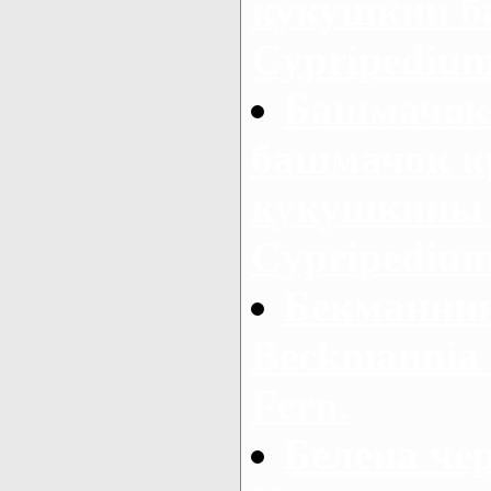
кукушкин б
Cypripedium 
Башмачок
башмачок к
кукушкины 
Cypripedium
Бекманния
Beckmannia s
Fern.
Белена чер