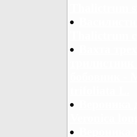
Thalictrum s
Василистн
Thalictrum 
Вахта тре
трилистник 
бобовник - 
trifoliata L.
Вероника 
Veronica long
Вероника 