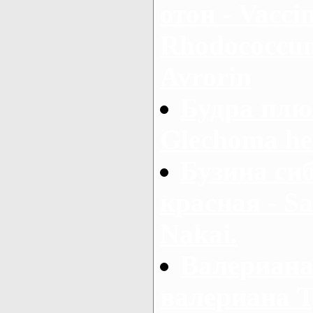
отон - Vaccin
Rhodococcum 
Avrorin
Будра плю
Glechoma he
Бузина сиб
красная - Sa
Nakai.
Валериана
валериана Т