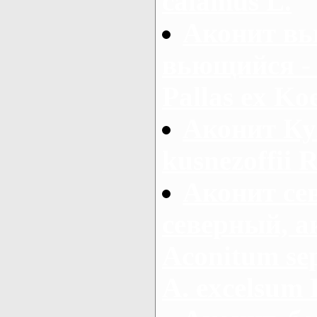
calamus L.
Аконит вь
вьющийся - 
Pallas ex Koe
Аконит Ку
kusnezoffii R
Аконит се
северный, а
Aconitum sep
A. excelsum 