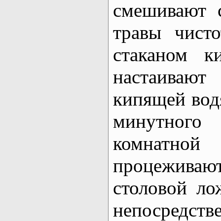
смешивают 
травы чист
стаканом к
настаиваю
кипящей вод
минутного
комнатно
процежив
столовой ло
непосредст