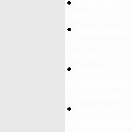
Баранец, г
Bernh.
Барбарис 
шармадон - B
Pallas.
Башмачок 
кукушкины 
Cypripedium
Башмачок
венерин ба