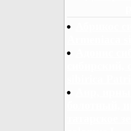
Абрикос с
Armeniaca si
Адонис си
сибирский, 
sibirica Patr
Аир, ирны
болотный, ир
татарское зе