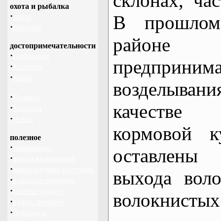
склонах, час
охота и рыбалка
·
В прошлом
охота
·
рыбалка
районе
достопримечательности
·
необычное
предприн
·
Карпаты
·
Крым
возделывани
·
Польша
качестве
·
Украина
·
Чехия
кормовой к
полезное
·
снаряжение
оставлены
·
школа выживания
·
дикорастущие растения
выхода вол
·
кладовая природы
·
советы туристу
волокнистых
·
кухня, питание
·
медицина