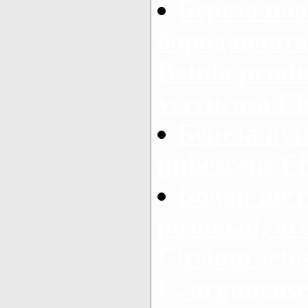
Береза пов
бородавчатая
Betula pendu
verrucosa Ehr
Береза пуш
pubescens E
Бодяк щет
розовый, ос
Cirsium setos
С. argunens