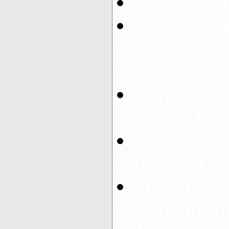
Аконит, бо
Андромеда
подбел мног
Andromeda po
Астра сиби
sibiricus L.
Астра тата
tataricus L.
Астрагал 
Astragalus 