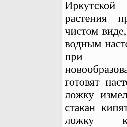
Иркутско
растения п
чистом виде,
водным наст
при зло
новообраз
готовят нас
ложку изме
стакан кипя
ложку к