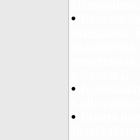
Hyoscyamus 
Белозор б
перелойка, 
золотничка,
мочегонная 
palustris L.
Белокрыль
Calla palustr
Береза пло
Betula platy