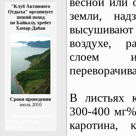
весной или 
"Клуб Активного
Отдыха" организует
земли, над
пеший поход
по Байкалу, хребет
высушива
Хамар-Дабан
воздухе, р
слоем и
переворачива
В листьях 
Сроки проведения
июль 2010
300-400 мг%
Программа похода
Обсуждение на
каротина, 
форуме