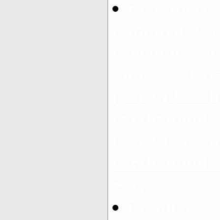
Большегол
рапонтикум 
сафлоровид
корень - Rha
(Serg.) Pesch
carthamoides
(Serg.) Sosc
carthamoides
Serg.
Борщевик