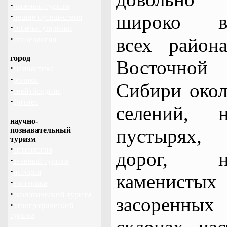
·
лыжный туризм
·
широко в
пешие путешествия
·
собачьи упряжки
·
всех район
спелеология
город
Восточной
·
гимнастика
·
ролики
Сибири око
·
скейтбординг
·
фитнес
селений, н
научно-
пустырях, 
познавательный
туризм
·
археология
дорог, н
·
зеленый туризм
·
история
каменистых
·
эзотерика
·
экологический туризм
засоренных
·
этнографический
туризм