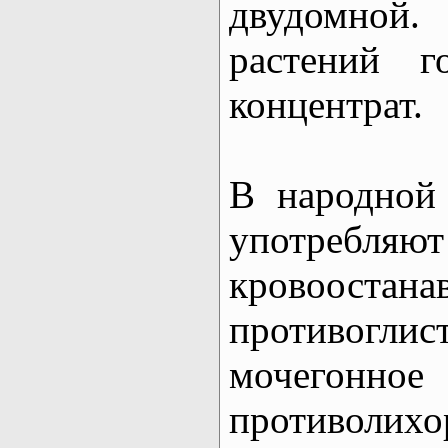
двудомно
растений г
концентрат.
В народной
употр
кровоостана
противоглис
моче
противолихо