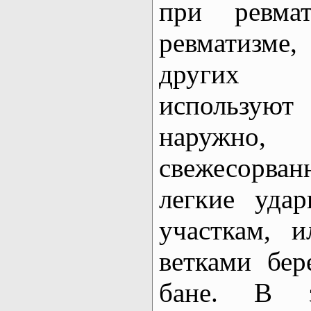
при ревма
ревматизме
других 
использую
наруж
свежесорв
легкие уда
участкам, 
ветками бер
бане. В з