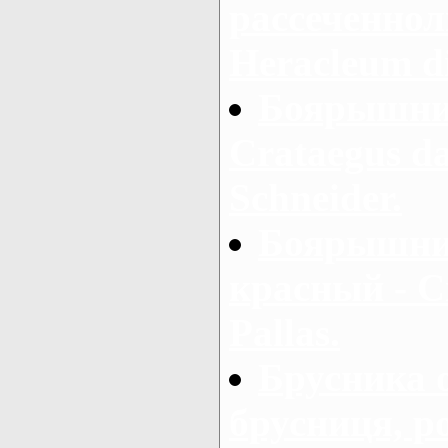
рассеченнол
Heracleum d
Боярышник
Crataegus d
Schneider.
Боярышни
красный - C
Pallas.
Брусника 
брусниця, р