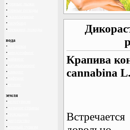
·
горные лыжи
·
горные походы
·
скалолазание
·
сноуборд
Дикорас
·
треккинг, походы
вода
·
байдарки
·
виндсерфинг
Крапива кон
·
дайвинг
·
катамаранинг
cannabina L
·
каякинг
·
рафтинг
·
яхтинг
земля
·
велотуризм
·
дальние страны
Встречается
·
геокэшинг
·
диггерство
довольно
·
конный туризм