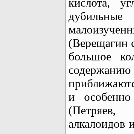
кислота, у
дубильные 
малоизуч
(Верещагин с
большое ко
содержан
приближаютс
и особенно
(Петряев
алкалоидов и