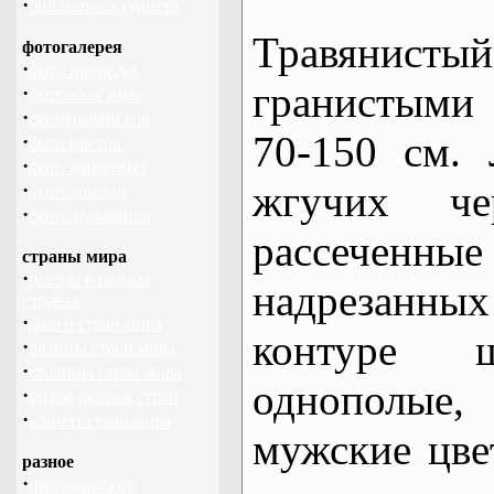
·
библиотека туриста
Травянист
фотогалерея
·
фото природы
гранистыми
·
фотообои зима
·
фотографии гор
70-150 см.
·
фото цветов
·
фото животных
жгучих чер
·
фото лошади
·
фото дельфинов
рассеченны
страны мира
·
погода в разных
надрезанных
странах
·
флаги стран мира
контуре ш
·
валюты стран мира
·
столицы стран мира
однополы
·
языки разных стран
·
климат стран мира
мужские цве
разное
·
пассажирские