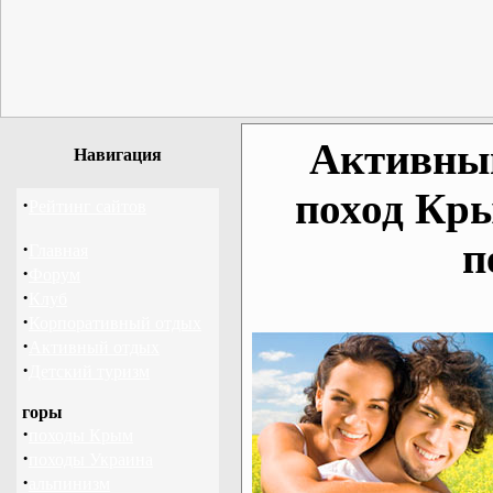
Активный
Навигация
поход Кр
·
Рейтинг сайтов
п
·
Главная
·
Форум
·
Клуб
·
Корпоративный отдых
·
Активный отдых
·
Детский туризм
горы
·
походы Крым
·
походы Украина
·
альпинизм