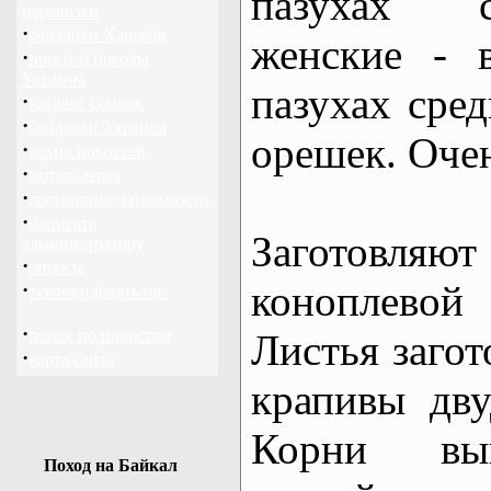
пазухах с
перевозки
·
байдарки Харьков
женские - 
·
прогноз погоды
Украина
пазухах сред
·
каталог ссылок
·
байдарки Украина
орешек. Очен
·
архив новостей
·
фотогалерея
·
достопримечательности
·
написать
Заготовл
администратору
·
опросы
коноплевой
·
рекомендовать нас
·
поиск по новостям
Листья загот
·
карта сайта
крапивы дву
Корни вы
Поход на Байкал