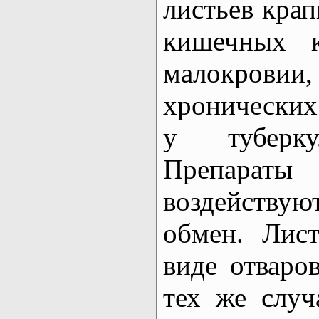
листьев кра
кишечных к
малокро
хронических
у туберку
Препар
воздейству
обмен. Лис
виде отваров
тех же случ