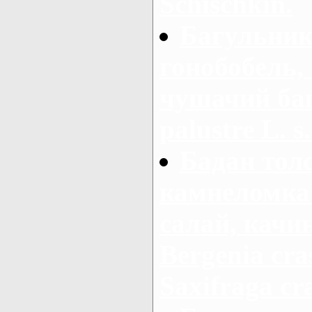
Schischkin.
Багульник
гонобобель,
чушачий ба
palustre L. s.
Бадан тол
камнеломка 
салай, качи
Bergenia cras
Saxifraga cra