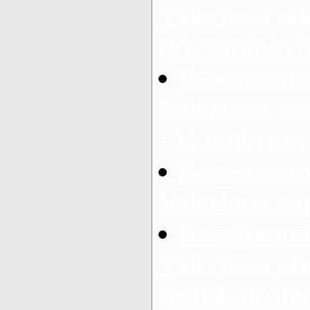
Valeriana al
turczaninovi
Валериана 
Valeriana tr
- V. umbros
Валериана
Valeriana cap
Валериана
Valeriana alt
transbaicalen