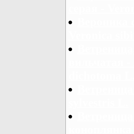
серая - Vero
Вероника 
Veronica sibi
Ветреница
вильчатая -
dichotoma L
Ветреница
sylvestris L.
Ветреница
коноплянка 