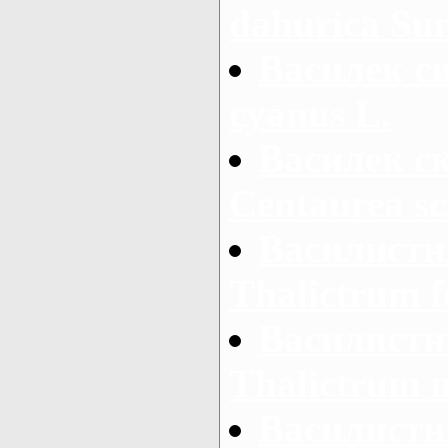
dahurica Su
Василек си
cyanus L.
Василек с
Centaurea sc
Василистн
Thalictrum f
Василистн
Thalictrum 
Василистн