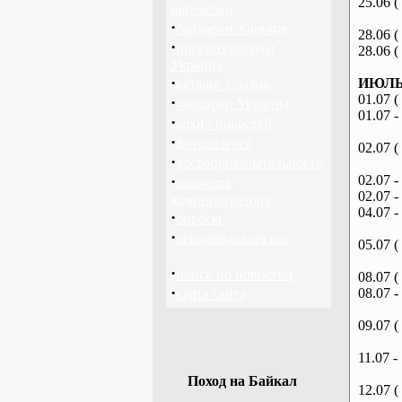
25.06 (
перевозки
·
байдарки Харьков
28.06 (
·
прогноз погоды
28.06 (
Украина
·
ИЮЛЬ 
каталог ссылок
01.07 (
·
байдарки Украина
01.07 -
·
архив новостей
·
фотогалерея
02.07 (
·
достопримечательности
·
02.07 -
написать
02.07 -
администратору
04.07 -
·
опросы
·
рекомендовать нас
05.07 (
·
поиск по новостям
08.07 (
·
08.07 -
карта сайта
09.07 (
11.07 -
Поход на Байкал
12.07 (