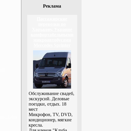
Реклама
Пассажирские
перевозки по
Харькову, Украине
комфортабельными
микроавтобусами
Mercedes Sprinter
дня
Обслуживание свадеб,
экскурсий. Деловые
поездки, отдых. 18
мест
Микрофон, TV, DVD,
н, 3 дня
кондиционер, мягкие
кресла.
Для членов "Клуба