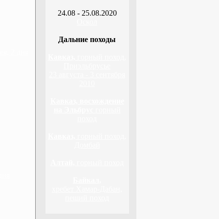
24.08 - 25.08.2020
Оскол
Дальние походы
я, 2 дня
Кавказ,
горный поход,
Приэльбрусье
23 августа - 3 сентября
2010
Кавказ, восхождение
на Эльбрус
горный
поход
Кавказ,
горный поход,
Домбай
Алтай,
горный поход
дня
Байкал,
хребет Хамар-Дабан,
пеший поход