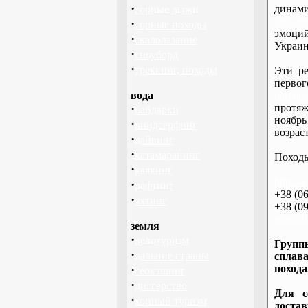
·
дина
горные лыжи
байдар
·
горные походы
эмоций
·
скалолазание
Украин
·
сноуборд
·
треккинг, походы
Эти ре
перво
вода
байдар
·
протяж
байдарки
ноябрь
·
виндсерфинг
возраст
·
дайвинг
·
катамаранинг
Походы
·
каякинг
http://
·
рафтинг
+38 (06
·
яхтинг
+38 (09
info@ba
земля
·
велотуризм
Группы
·
дальние страны
сплава
·
похода
геокэшинг
·
диггерство
Для с
·
конный туризм
доста