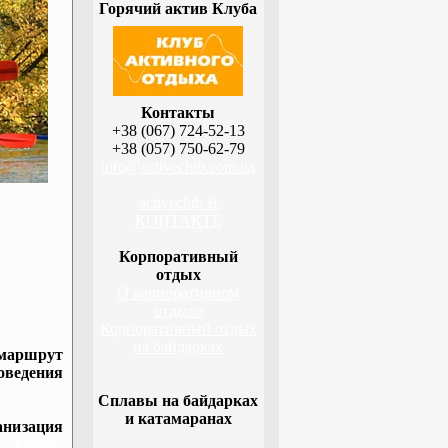
Горячий актив Клуба
Контакты
+38 (067) 724-52-13
+38 (057) 750-62-79
info@activeclub.com.ua
activeclub В
КОНТАКТЕ
Корпоративный
отдых
О корпоративном
отдыхе
Корпоративный отдых
на байдарках
 маршрут
оведения
Сплавы на байдарках
и катамаранах
низация
а, Сумы,