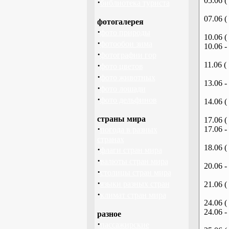
05.06 (
·
библиотека туриста
07.06 (
фотогалерея
·
фото природы
10.06 (
·
фотообои зима
10.06 -
·
фотографии гор
·
11.06 (
фото цветов
·
фото животных
13.06 -
·
фото лошади
·
фото дельфинов
14.06 (
страны мира
17.06 (
·
17.06 -
погода в разных
странах
18.06 (
·
флаги стран мира
·
валюты стран мира
20.06 -
·
столицы стран мира
·
языки разных стран
21.06 (
·
климат стран мира
24.06 (
24.06 -
разное
·
пассажирские