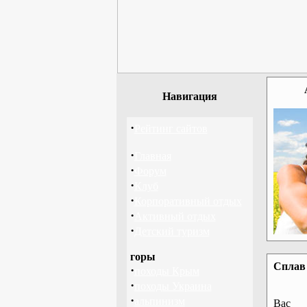
Навигация
·
Рейтинг сайтов
·
Главная
·
Форум
·
Клуб
·
Корпоративный отдых
·
Активный отдых
·
Детский туризм
горы
Сплав 
·
походы Крым
·
походы Украина
·
альпинизм
Вас 