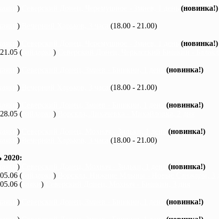
каяки
)
Северский Донец, Черемушное - Змиев, 1 день
(новинка!)
каяки
)
Вечерний Харьков, 3 часа
(18.00 - 21.00)
каяки
)
Северский Донец, Черемушное - Змиев, 1 день
(новинка!)
 21.05 (
байдарки
)
Северский Донец, Черкасский Бишкин - Балакле
каяки
)
Северский Донец, Змиев - Бишкин, 1 день
(новинка!)
каяки
)
Вечерний Харьков, 3 часа
(18.00 - 21.00)
каяки
)
Северский Донец, Змиев - Бишкин, 1 день
(новинка!)
 28.05 (
байдарки
)
Ворскла, Лихачевка - Михайловка, 2 дня
каяки
)
Северский Донец, Мохнач - Зидьки, 1 день
(новинка!)
каяки
)
Вечерний Харьков, 3 часа
(18.00 - 21.00)
2020:
каяки
)
Северский Донец, Мохнач - Зидьки, 1 день
(новинка!)
 05.06 (
байдарки
)
Ворскла, Нижние Млыны - Новые Санжары, 3 
 05.06 (
каяки
)
Северский Донец, Мохнач - Бишкин, 3 дня
каяки
)
Северский Донец, Змиев - Бишкин, 1 день
(новинка!)