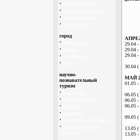
·
лыжный туризм
Запоро
·
пешие путешествия
·
собачьи упряжки
·
спелеология
город
АПРЕЛ
·
гимнастика
29.04 -
·
ролики
29.04 -
·
29.04 -
скейтбординг
·
фитнес
30.04 (
научно-
МАЙ 2
познавательный
01.05 -
туризм
·
археология
06.05 (
·
зеленый туризм
06.05 -
·
06.05 -
история
·
эзотерика
09.05 (
·
экологический туризм
·
этнографический
13.05 (
туризм
13.05 -