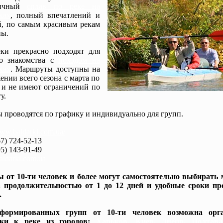
мичный
сплав по реке на
ках
, полный впечатлений и
, по самым красивым рекам
ы.
ки прекрасно подходят для
го знакомства с
походом на
ках
. Маршруты доступны на
ении всего сезона с марта по
 и не имеют ограничений по
у.
 проводятся по графику и индивидуально для групп.
www.baidarki.com.ua/
7) 724-52-13
5) 143-91-49
idarki.com.ua
 от 10-ти человек и более могут самостоятельно выбирать
 продолжительностью от 1 до 12 дней и удобные сроки пр
.
формированных групп от 10-ти человек возможна орга
вки к реке из городов:
Харьков, Киев, Днепр, Полтав