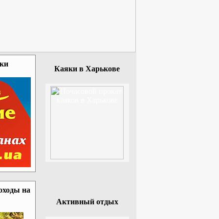
зки
Каяки в Харькове
оходы на
Активный отдых