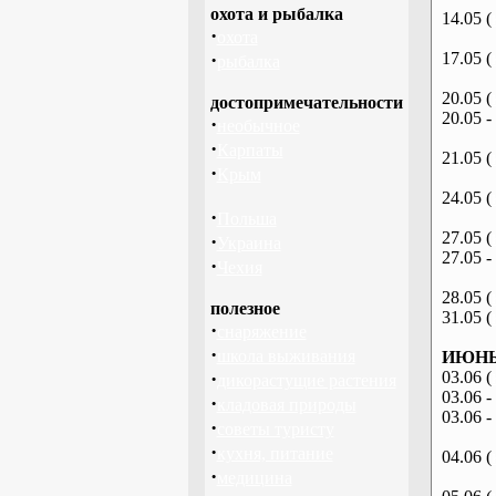
охота и рыбалка
14.05 (
·
охота
·
17.05 (
рыбалка
20.05 (
достопримечательности
20.05 -
·
необычное
·
Карпаты
21.05 (
·
Крым
24.05 (
·
Польша
27.05 (
·
Украина
27.05 -
·
Чехия
28.05 (
полезное
31.05 (
·
снаряжение
·
школа выживания
ИЮНЬ 
·
03.06 (
дикорастущие растения
03.06 -
·
кладовая природы
03.06 -
·
советы туристу
·
кухня, питание
04.06 (
·
медицина