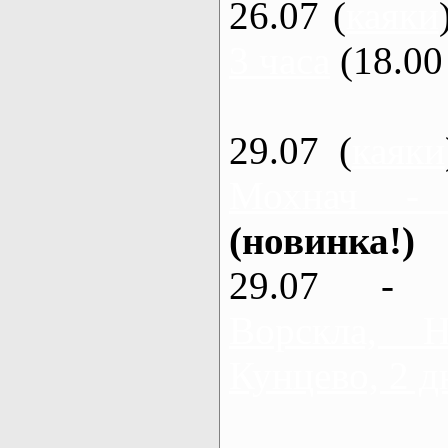
26.07 (
каяки
3 часа
(18.00 
29.07 (
каяки
Мохнач -
(новинка!)
29.07 - 
Ворскла,
Кунцево, 2 д