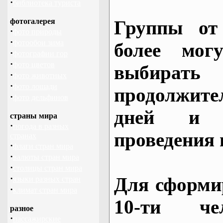
·
библиотека туриста
фотогалерея
Группы от
·
фото природы
·
фотообои зима
более могу
·
фотографии гор
·
фото цветов
выбирать
·
фото животных
·
фото лошади
продолжител
·
фото дельфинов
дней и 
страны мира
·
погода в разных
проведения 
странах
·
флаги стран мира
·
валюты стран мира
·
столицы стран мира
·
Для сформи
языки разных стран
·
климат стран мира
10-ти че
разное
·
пассажирские