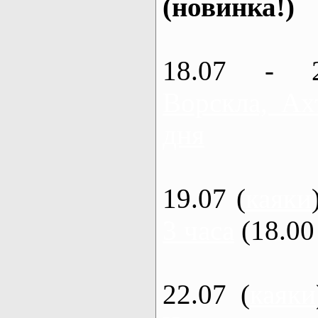
(новинка!)
18.07 - 
Ворскла, Ах
дня
19.07 (
каяки
3 часа
(18.00 
22.07 (
каяки