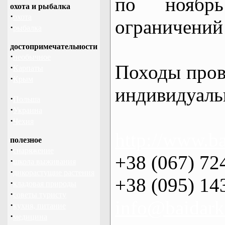
по нояб
охота и рыбалка
·
охота
ограничений 
·
рыбалка
достопримечательности
·
необычное
Походы пров
·
Карпаты
·
Крым
индивидуаль
·
Польша
·
Украина
·
Чехия
http://www.ba
полезное
·
снаряжение
+38 (067) 72
·
школа выживания
·
дикорастущие растения
+38 (095) 14
·
кладовая природы
·
советы туристу
info@baidark
·
кухня, питание
·
медицина