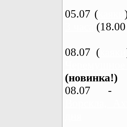
05.07 (
каяки
3 часа
(18.00 
08.07 (
каяки
Черемушное
(новинка!)
08.07 - 
Ворскла, Ах
дня