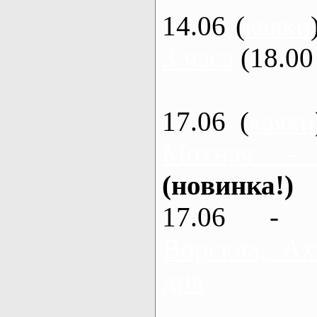
14.06 (
каяки
3 часа
(18.00 
17.06 (
каяки
Мохнач -
(новинка!)
17.06 - 
Ворскла, Ах
дня