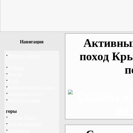
Активный
Навигация
поход Кр
·
Рейтинг сайтов
п
·
Главная
·
Форум
·
Клуб
·
Корпоративный отдых
·
Активный отдых
·
Детский туризм
горы
·
походы Крым
·
походы Украина
·
альпинизм