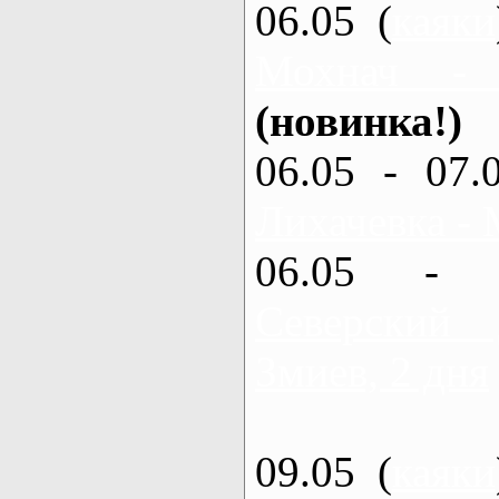
06.05 (
каяки
Мохнач -
(новинка!)
06.05 - 07.
Лихачевка - 
06.05 - 
Северский
Змиев, 2 дня
09.05 (
каяки