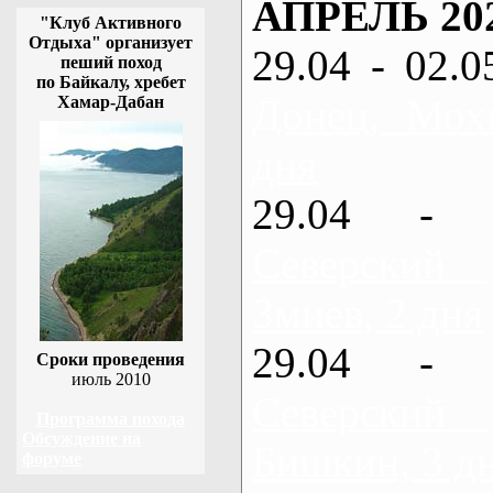
АПРЕЛЬ 20
"Клуб Активного
Отдыха" организует
29.04 - 02.0
пеший поход
по Байкалу, хребет
Донец, Мох
Хамар-Дабан
дня
29.04 - 
Северский
Змиев, 2 дня
29.04 - 
Сроки проведения
июль 2010
Северский
Программа похода
Обсуждение на
Бишкин, 3 д
форуме