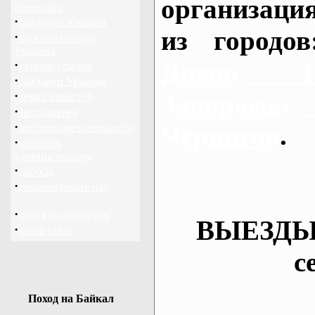
организаци
перевозки
·
байдарки Харьков
из городо
·
прогноз погоды
Украина
Днепр, П
·
каталог ссылок
·
байдарки Украина
·
Запорож
архив новостей
·
фотогалерея
·
Чернигов
.
достопримечательности
·
написать
администратору
·
опросы
·
рекомендовать нас
·
поиск по новостям
ВЫЕЗДЫ
·
карта сайта
с
Поход на Байкал