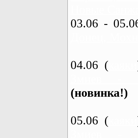
Новые Санжа
03.06 - 05.0
Донец, Мохн
04.06 (
каяки
Змиев - 
(новинка!)
05.06 (
каяки
Змиев - 