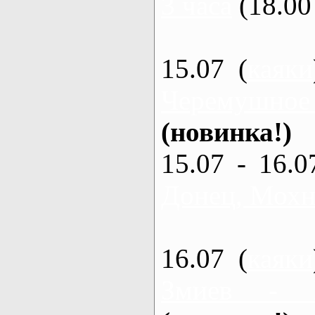
3 часа
(18.00 
15.07 (
каяки
Черемушное
(новинка!)
15.07 - 16.0
Донец, Мохна
16.07 (
каяки
Змиев - 