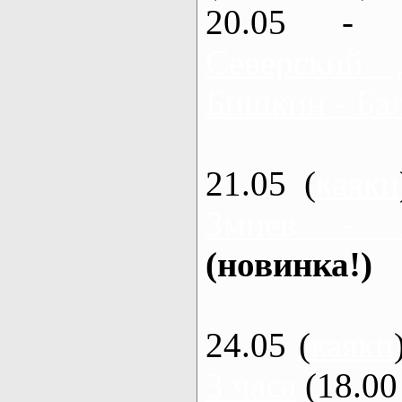
20.05 - 
Северский 
Бишкин - Бал
21.05 (
каяки
Змиев - 
(новинка!)
24.05 (
каяки
3 часа
(18.00 