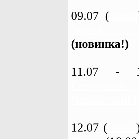
09.07 (
каяки
Змиев - 
(новинка!)
11.07 - 
Северский
Черкасский 
12.07 (
каяки