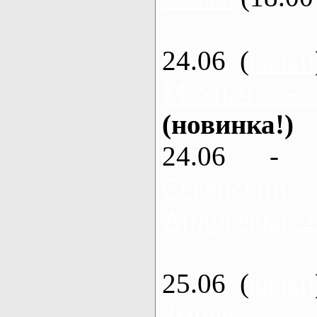
24.06 (
каяки
Мохнач -
(новинка!)
24.06 - 
Северский
Андреевка, 2
25.06 (
каяки
Змиев - 