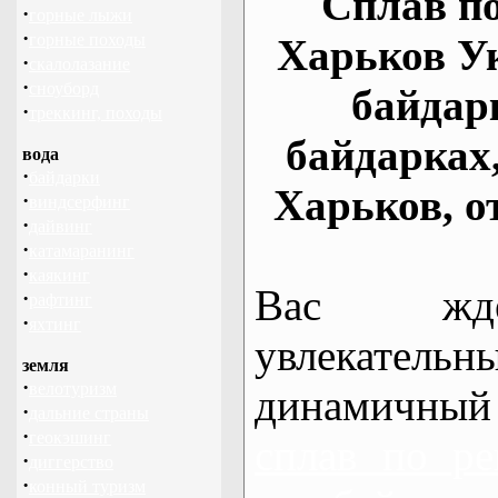
Сплав по
·
горные лыжи
·
горные походы
Харьков У
·
скалолазание
·
сноуборд
байдар
·
треккинг, походы
байдарках
вода
·
байдарки
Харьков, о
·
виндсерфинг
·
дайвинг
·
катамаранинг
·
каякинг
Вас жде
·
рафтинг
·
яхтинг
увлекательн
земля
·
велотуризм
динамичный
·
дальние страны
·
геокэшинг
сплав по ре
·
диггерство
·
конный туризм