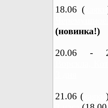
18.06 (
каяки
Черемушное
(новинка!)
20.06 - 
Ворскла, Кот
3 дня
21.06 (
каяки
3 часа
(18.00 