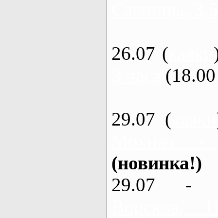
Савинцы, 3,5
26.07 (
каяки
3 часа
(18.00 
29.07 (
каяки
Мохнач -
(новинка!)
29.07 - 
Ворскла,