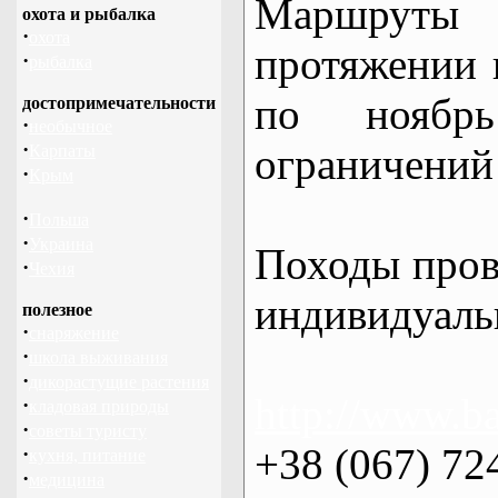
Маршрут
охота и рыбалка
·
охота
протяжении в
·
рыбалка
по нояб
достопримечательности
·
необычное
·
ограничений 
Карпаты
·
Крым
·
Польша
·
Украина
Походы пров
·
Чехия
индивидуаль
полезное
·
снаряжение
·
школа выживания
·
дикорастущие растения
http://www.ba
·
кладовая природы
·
советы туристу
+38 (067) 72
·
кухня, питание
·
медицина