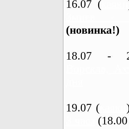
16.07 (
каяки
Змиев - 
(новинка!)
18.07 - 
Ворскла, Ах
дня
19.07 (
каяки
3 часа
(18.00 