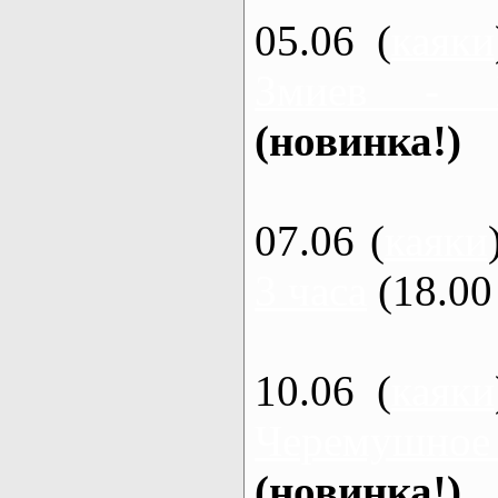
05.06 (
каяки
Змиев - 
(новинка!)
07.06 (
каяки
3 часа
(18.00 
10.06 (
каяки
Черемушное
(новинка!)