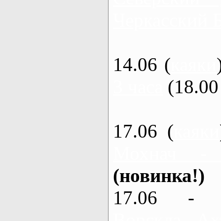
Черкасский 
14.06 (
каяки
3 часа
(18.00 
17.06 (
каяки
Мохнач -
(новинка!)
17.06 - 
Ворскла, Ах