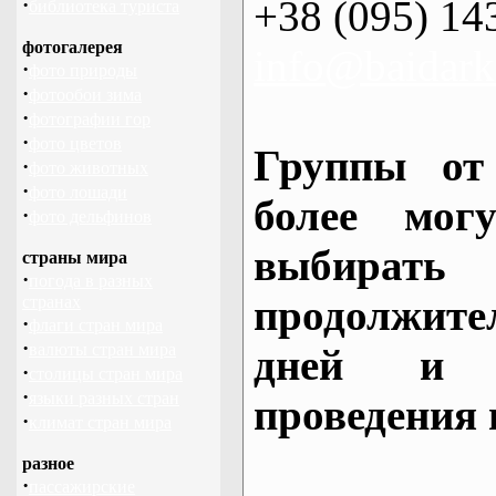
+38 (095) 14
·
библиотека туриста
фотогалерея
info@baidark
·
фото природы
·
фотообои зима
·
фотографии гор
·
фото цветов
Группы от
·
фото животных
·
фото лошади
более могу
·
фото дельфинов
выбирать
страны мира
·
погода в разных
продолжител
странах
·
флаги стран мира
·
валюты стран мира
дней и 
·
столицы стран мира
·
языки разных стран
проведения 
·
климат стран мира
разное
·
пассажирские