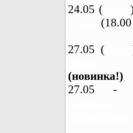
24.05 (
каяки
3 часа
(18.00 
27.05 (
каяки
Змиев - 
(новинка!)
27.05 - 
Ворскла
Михайловка,