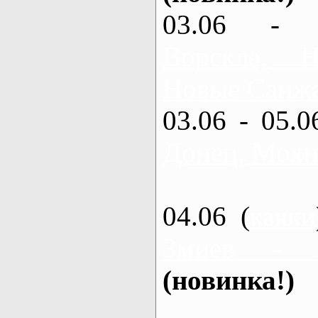
03.06 - 
Ворскла,
Новые Санжа
03.06 - 05.0
Донец, Мохн
04.06 (
каяки
Змиев - 
(новинка!)