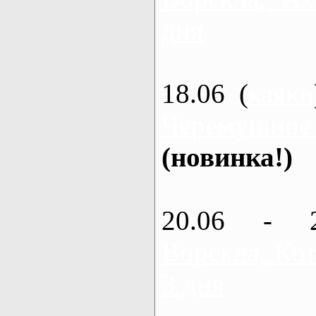
дня
18.06 (
каяки
Черемушное
(новинка!)
20.06 - 
Ворскла, Кот
3 дня