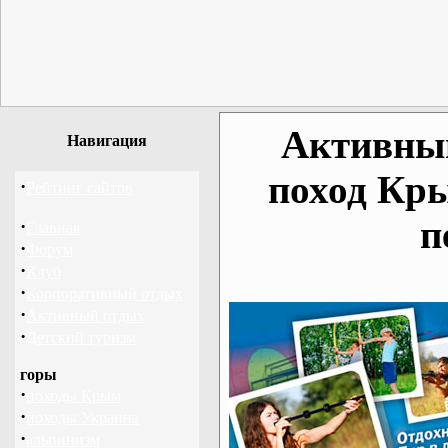
Активный
Навигация
поход Кр
·
Рейтинг сайтов
п
·
Главная
·
Форум
·
Клуб
·
Корпоративный отдых
·
Активный отдых
·
Детский туризм
горы
·
походы Крым
·
походы Украина
·
альпинизм