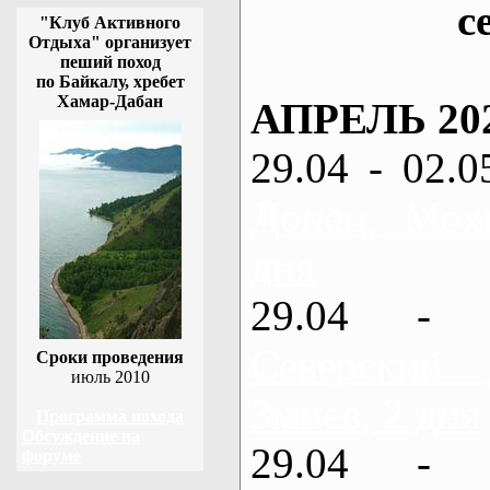
с
"Клуб Активного
Отдыха" организует
пеший поход
по Байкалу, хребет
Хамар-Дабан
АПРЕЛЬ 20
29.04 - 02.0
Донец, Мох
дня
29.04 - 
Северский
Сроки проведения
июль 2010
Змиев, 2 дня
Программа похода
Обсуждение на
29.04 - 
форуме