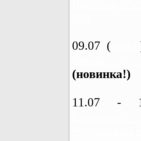
Ворскла, Ах
дня
09.07 (
каяки
Змиев - 
(новинка!)
11.07 - 
Северский
Черкасский 