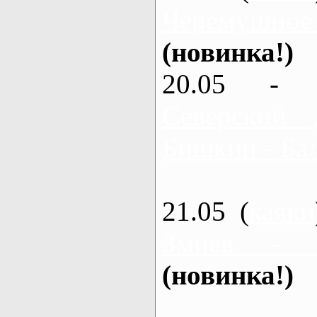
Черемушное
(новинка!)
20.05 - 
Северский 
Бишкин - Бал
21.05 (
каяки
Змиев - 
(новинка!)