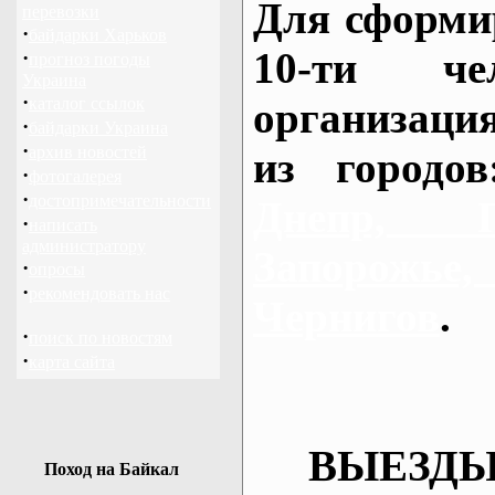
Для сформи
перевозки
·
байдарки Харьков
10-ти че
·
прогноз погоды
Украина
·
каталог ссылок
организаци
·
байдарки Украина
·
архив новостей
из городо
·
фотогалерея
·
достопримечательности
Днепр, П
·
написать
администратору
Запорож
·
опросы
·
рекомендовать нас
Чернигов
.
·
поиск по новостям
·
карта сайта
ВЫЕЗДЫ
Поход на Байкал