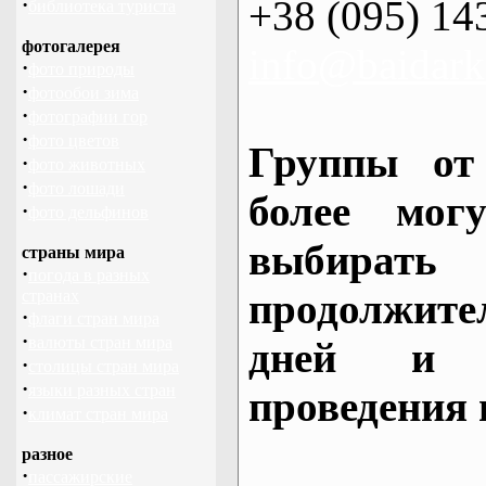
+38 (095) 14
·
библиотека туриста
фотогалерея
info@baidark
·
фото природы
·
фотообои зима
·
фотографии гор
·
фото цветов
Группы от
·
фото животных
·
фото лошади
более могу
·
фото дельфинов
выбирать
страны мира
·
погода в разных
продолжител
странах
·
флаги стран мира
·
валюты стран мира
дней и 
·
столицы стран мира
·
языки разных стран
проведения 
·
климат стран мира
разное
·
пассажирские