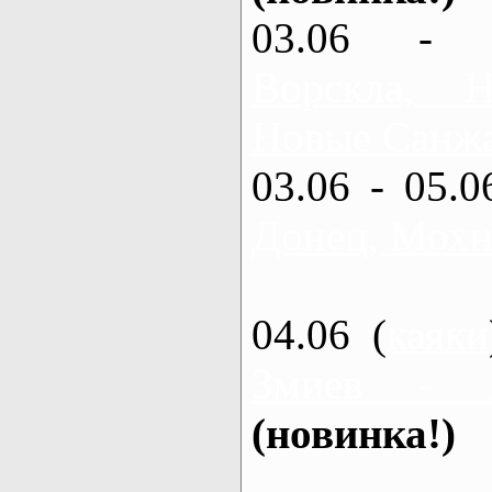
03.06 - 
Ворскла,
Новые Санжа
03.06 - 05.0
Донец, Мохн
04.06 (
каяки
Змиев - 
(новинка!)