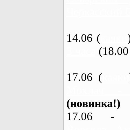
Черкасский 
14.06 (
каяки
3 часа
(18.00 
17.06 (
каяки
Мохнач -
(новинка!)
17.06 - 
Ворскла, Ах