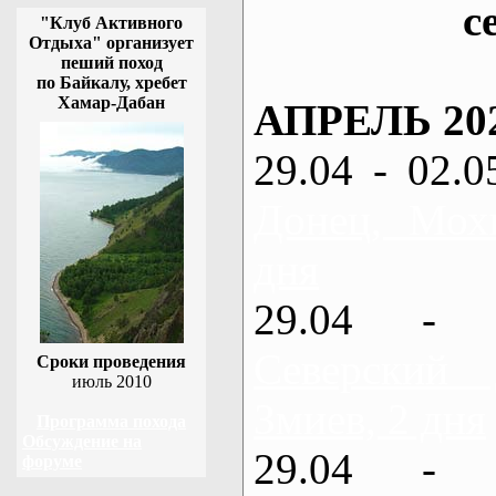
с
"Клуб Активного
Отдыха" организует
пеший поход
по Байкалу, хребет
Хамар-Дабан
АПРЕЛЬ 20
29.04 - 02.0
Донец, Мох
дня
29.04 - 
Северский
Сроки проведения
июль 2010
Змиев, 2 дня
Программа похода
Обсуждение на
29.04 - 
форуме