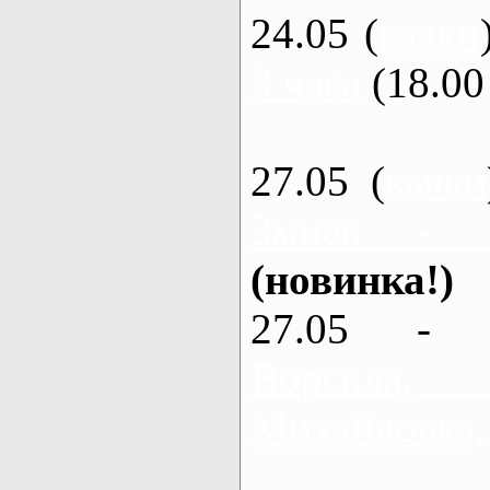
24.05 (
каяки
3 часа
(18.00 
27.05 (
каяки
Змиев - 
(новинка!)
27.05 - 
Ворскла
Михайловка,