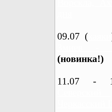
Ворскла, Ах
дня
09.07 (
каяки
Змиев - 
(новинка!)
11.07 - 
Северский
Черкасский 