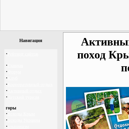
Активный
Навигация
поход Кр
·
Рейтинг сайтов
п
·
Главная
·
Форум
·
Клуб
·
Корпоративный отдых
·
Активный отдых
·
Детский туризм
горы
·
походы Крым
·
походы Украина
·
альпинизм