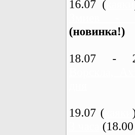
16.07 (
каяки
Змиев - 
(новинка!)
18.07 - 
Ворскла, Ах
дня
19.07 (
каяки
3 часа
(18.00 