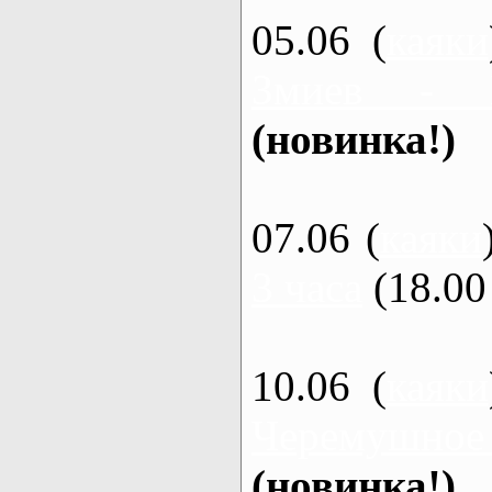
05.06 (
каяки
Змиев - 
(новинка!)
07.06 (
каяки
3 часа
(18.00 
10.06 (
каяки
Черемушное
(новинка!)