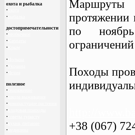
Маршрут
охота и рыбалка
·
охота
протяжении в
·
рыбалка
по нояб
достопримечательности
·
необычное
·
ограничений 
Карпаты
·
Крым
·
Польша
·
Украина
Походы пров
·
Чехия
индивидуаль
полезное
·
снаряжение
·
школа выживания
·
дикорастущие растения
http://www.ba
·
кладовая природы
·
советы туристу
+38 (067) 72
·
кухня, питание
·
медицина