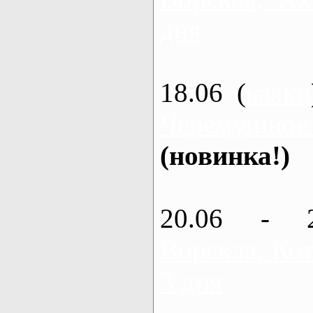
дня
18.06 (
каяки
Черемушное
(новинка!)
20.06 - 
Ворскла, Кот
3 дня