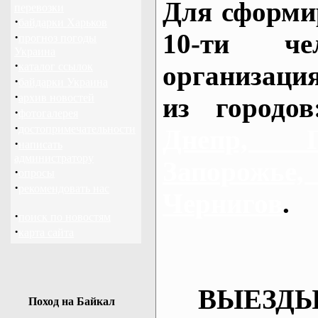
Для сформи
перевозки
·
байдарки Харьков
10-ти че
·
прогноз погоды
Украина
·
каталог ссылок
организаци
·
байдарки Украина
·
архив новостей
из городо
·
фотогалерея
·
достопримечательности
Днепр, П
·
написать
администратору
Запорож
·
опросы
·
рекомендовать нас
Чернигов
.
·
поиск по новостям
·
карта сайта
ВЫЕЗДЫ
Поход на Байкал