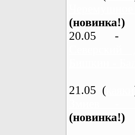
Черемушное
(новинка!)
20.05 - 
Северский 
Бишкин - Бал
21.05 (
каяки
Змиев - 
(новинка!)