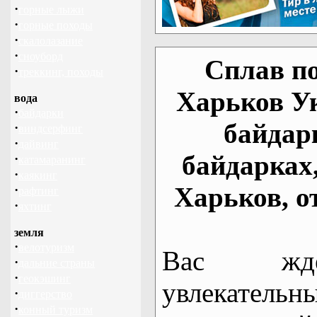
·
горные лыжи
·
горные походы
·
скалолазание
·
сноуборд
Сплав по
·
треккинг, походы
Харьков У
вода
·
байдарки
байдар
·
виндсерфинг
·
дайвинг
байдарках
·
катамаранинг
·
каякинг
Харьков, о
·
рафтинг
·
яхтинг
земля
·
велотуризм
Вас жде
·
дальние страны
·
геокэшинг
увлекательн
·
диггерство
·
конный туризм