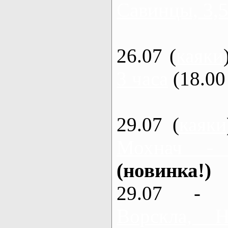
Савинцы, 3,5
26.07 (
каяки
3 часа
(18.00 
29.07 (
каяки
Мохнач -
(новинка!)
29.07 - 
Ворскла,