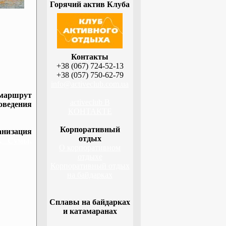
Горячий актив Клуба
Контакты
+38 (067) 724-52-13
+38 (057) 750-62-79
info@activeclub.com.ua
 маршрут
activeclub В
оведения
КОНТАКТЕ
Корпоративный
низация
отдых
а, Сумы,
О корпоративном
отдыхе
Корпоративный отдых
на байдарках
Сплавы на байдарках
и катамаранах