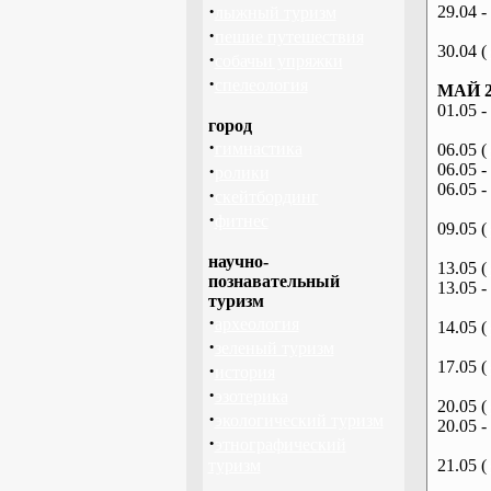
·
29.04 -
лыжный туризм
·
пешие путешествия
30.04 (
·
собачьи упряжки
·
спелеология
МАЙ 2
01.05 -
город
·
гимнастика
06.05 (
·
06.05 -
ролики
06.05 -
·
скейтбординг
·
фитнес
09.05 (
научно-
13.05 (
познавательный
13.05 -
туризм
·
археология
14.05 (
·
зеленый туризм
17.05 (
·
история
·
эзотерика
20.05 (
·
экологический туризм
20.05 -
·
этнографический
туризм
21.05 (