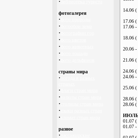
·
библиотека туриста
14.06 (
фотогалерея
·
фото природы
17.06 (
·
фотообои зима
17.06 -
·
фотографии гор
18.06 (
·
фото цветов
·
фото животных
20.06 -
·
фото лошади
·
21.06 (
фото дельфинов
24.06 (
страны мира
24.06 -
·
погода в разных
странах
25.06 (
·
флаги стран мира
·
валюты стран мира
28.06 (
·
столицы стран мира
28.06 (
·
языки разных стран
ИЮЛЬ 
·
климат стран мира
01.07 (
01.07 -
разное
·
пассажирские
02.07 (