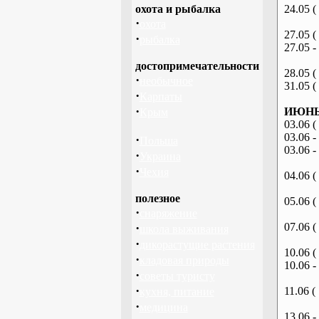
охота и рыбалка
24.05 (
·
охота
27.05 (
·
рыбалка
27.05 -
достопримечательности
28.05 (
·
необычное
31.05 (
·
Карпаты
·
ИЮНЬ 
Крым
03.06 (
03.06 -
·
Польша
03.06 -
·
Украина
·
Чехия
04.06 (
полезное
05.06 (
·
снаряжение
·
07.06 (
школа выживания
·
дикорастущие растения
10.06 (
·
кладовая природы
10.06 -
·
советы туристу
·
11.06 (
кухня, питание
·
медицина
13.06 -