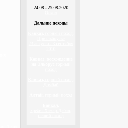
24.08 - 25.08.2020
Оскол
Дальние походы
Кавказ,
горный поход,
Приэльбрусье
23 августа - 3 сентября
2010
дня
Кавказ, восхождение
на Эльбрус
горный
поход
Кавказ,
горный поход,
Домбай
Алтай,
горный поход
Байкал,
хребет Хамар-Дабан,
пеший поход
н, 3 дня