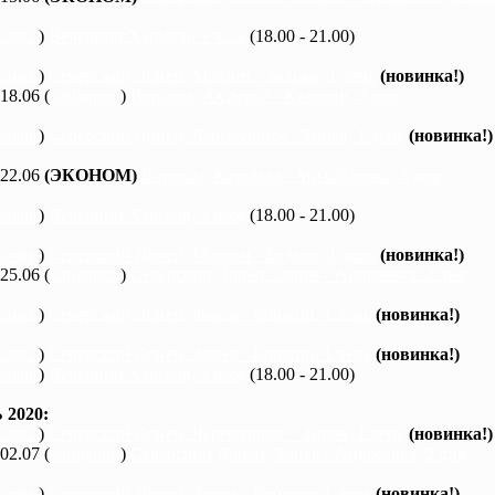
каяки
)
Вечерний Харьков, 3 часа
(18.00 - 21.00)
каяки
)
Северский Донец, Мохнач - Зидьки, 1 день
(новинка!)
 18.06 (
байдарки
)
Ворскла, Ахтырка - Куземин, 2 дня
каяки
)
Северский Донец, Черемушное - Змиев, 1 день
(новинка!)
 22.06
(ЭКОНОМ)
Ворскла, Котельва - Михайловка, 3 дня
каяки
)
Вечерний Харьков, 3 часа
(18.00 - 21.00)
каяки
)
Северский Донец, Мохнач - Зидьки, 1 день
(новинка!)
 25.06 (
байдарки
)
Северский Донец, Змиев - Андреевка, 2 дня
каяки
)
Северский Донец, Змиев - Бишкин, 1 день
(новинка!)
каяки
)
Северский Донец, Змиев - Бишкин, 1 день
(новинка!)
каяки
)
Вечерний Харьков, 3 часа
(18.00 - 21.00)
2020:
каяки
)
Северский Донец, Черемушное - Змиев, 1 день
(новинка!)
 02.07 (
байдарки
)
Северский Донец, Змиев - Андреевка, 2 дня
каяки
)
Северский Донец, Змиев - Бишкин, 1 день
(новинка!)