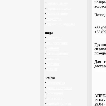
ноябрь
·
горные лыжи
возраст
·
горные походы
·
скалолазание
Походы
·
сноуборд
·
http://
треккинг, походы
+38 (06
+38 (09
вода
info@ba
·
байдарки
·
виндсерфинг
Группы
·
дайвинг
сплава
·
похода
катамаранинг
·
каякинг
Для с
·
рафтинг
доста
·
яхтинг
Запоро
земля
·
велотуризм
·
дальние страны
·
геокэшинг
АПРЕЛ
·
диггерство
29.04 -
·
конный туризм
29.04 -