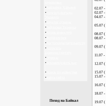
перевозки
·
байдарки Харьков
02.07 -
·
02.07 -
прогноз погоды
04.07 -
Украина
·
каталог ссылок
05.07 (
·
байдарки Украина
·
архив новостей
08.07 (
·
фотогалерея
08.07 -
·
достопримечательности
09.07 (
·
написать
администратору
11.07 -
·
опросы
·
рекомендовать нас
12.07 (
·
15.07 (
поиск по новостям
15.07 -
·
карта сайта
16.07 (
18.07 -
Поход на Байкал
19.07 (