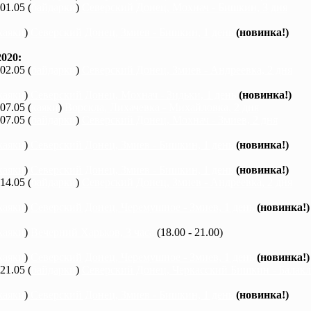
 01.05 (
байдарки
)
Северский Донец, Мохнач - Бишкин, 3 дня
каяки
)
Северский Донец, Змиев - Бишкин, 1 день
(новинка!)
020:
 02.05 (
байдарки
)
Северский Донец, Змиев - Андреевка, 2 дня
каяки
)
Северский Донец, Мохнач - Зидьки, 1 день
(новинка!)
 07.05 (
каяки
)
Ворскла, Лихачевка - Михайловка, 2 дня
 07.05 (
байдарки
)
Северский Донец, Мохнач - Змиев, 2 дня
каяки
)
Северский Донец, Змиев - Бишкин, 1 день
(новинка!)
каяки
)
Северский Донец, Змиев - Бишкин, 1 день
(новинка!)
 14.05 (
байдарки
)
Северский Донец, Змиев - Андреевка, 2 дня
каяки
)
Северский Донец, Черемушное - Змиев, 1 день
(новинка!)
каяки
)
Вечерний Харьков, 3 часа
(18.00 - 21.00)
каяки
)
Северский Донец, Черемушное - Змиев, 1 день
(новинка!)
 21.05 (
байдарки
)
Северский Донец, Черкасский Бишкин - Балакле
каяки
)
Северский Донец, Змиев - Бишкин, 1 день
(новинка!)