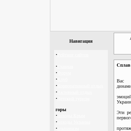
Навигация
·
Рейтинг сайтов
Сплав 
·
Главная
·
Форум
·
Клуб
Вас 
·
Корпоративный отдых
дина
·
байдар
Активный отдых
эмоций
·
Детский туризм
Украин
горы
Эти ре
·
походы Крым
перво
·
походы Украина
байдар
·
протяж
альпинизм