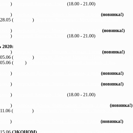
каяки
)
Вечерний Харьков, 3 часа
(18.00 - 21.00)
каяки
)
Северский Донец, Змиев - Бишкин, 1 день
(новинка!)
 28.05 (
байдарки
)
Ворскла, Лихачевка - Михайловка, 2 дня
каяки
)
Северский Донец, Мохнач - Зидьки, 1 день
(новинка!)
каяки
)
Вечерний Харьков, 3 часа
(18.00 - 21.00)
2020:
каяки
)
Северский Донец, Мохнач - Зидьки, 1 день
(новинка!)
 05.06 (
байдарки
)
Ворскла, Нижние Млыны - Новые Санжары, 3 
 05.06 (
каяки
)
Северский Донец, Мохнач - Бишкин, 3 дня
каяки
)
Северский Донец, Змиев - Бишкин, 1 день
(новинка!)
каяки
)
Северский Донец, Змиев - Бишкин, 1 день
(новинка!)
каяки
)
Вечерний Харьков, 3 часа
(18.00 - 21.00)
каяки
)
Северский Донец, Черемушное - Змиев, 1 день
(новинка!)
 11.06 (
байдарки
)
Северский Донец, Мохнач - Змиев, 2 дня
каяки
)
Северский Донец, Змиев - Бишкин, 1 день
(новинка!)
 15.06
(ЭКОНОМ)
Северский Донец, Мохнач - Черкасский Бишки