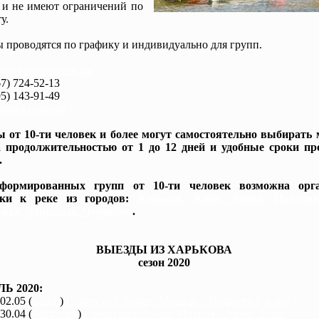
 и не имеют ограничений по
у.
 проводятся по графику и индивидуально для групп.
www.baidarki.com.ua/
7) 724-52-13
5) 143-91-49
idarki.com.ua
 от 10-ти человек и более могут самостоятельно выбирать
 продолжительностью от 1 до 12 дней и удобные сроки пр
.
формированных групп от 10-ти человек возможна орга
вки к реке из городов:
Харьков, Киев, Днепр, Полтав
жье, Черкассы, Чернигов
.
ВЫЕЗДЫ ИЗ ХАРЬКОВА
сезон 2020
Ь 2020:
 02.05 (
каяки
)
Северский Донец, Мохнач - Андреевка, 4 дня
 30.04 (
байдарки
)
Северский Донец, Мохнач - Змиев, 2 дня