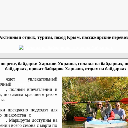
Активный отдых, туризм, поход Крым, пассажирские перево
по реке, байдарки Харьков Украина, сплавы на байдарках, п
байдарках, прокат байдарок Харьков, отдых на байдарках
ждет увлекательный
мичный
сплав по реке на
ках
, полный впечатлений и
, по самым красивым рекам
ы.
ки прекрасно подходят для
го знакомства с
походом на
ках
. Маршруты доступны на
ении всего сезона с марта по