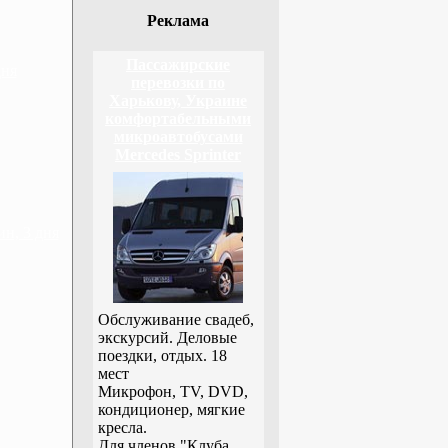
Реклама
Пассажирские
дня
перевозки по
Харькову, Украине
комфортабельными
микроавтобусами
Mercedes Sprinter
н, 3 дня
Обслуживание свадеб,
экскурсий. Деловые
поездки, отдых. 18
мест
Микрофон, TV, DVD,
кондиционер, мягкие
кресла.
Для членов "Клуба