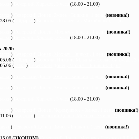
каяки
)
Вечерний Харьков, 3 часа
(18.00 - 21.00)
каяки
)
Северский Донец, Змиев - Бишкин, 1 день
(новинка!)
 28.05 (
байдарки
)
Ворскла, Лихачевка - Михайловка, 2 дня
каяки
)
Северский Донец, Мохнач - Зидьки, 1 день
(новинка!)
каяки
)
Вечерний Харьков, 3 часа
(18.00 - 21.00)
2020:
каяки
)
Северский Донец, Мохнач - Зидьки, 1 день
(новинка!)
 05.06 (
байдарки
)
Ворскла, Нижние Млыны - Новые Санжары, 3 
 05.06 (
каяки
)
Северский Донец, Мохнач - Бишкин, 3 дня
каяки
)
Северский Донец, Змиев - Бишкин, 1 день
(новинка!)
каяки
)
Северский Донец, Змиев - Бишкин, 1 день
(новинка!)
каяки
)
Вечерний Харьков, 3 часа
(18.00 - 21.00)
каяки
)
Северский Донец, Черемушное - Змиев, 1 день
(новинка!)
 11.06 (
байдарки
)
Северский Донец, Мохнач - Змиев, 2 дня
каяки
)
Северский Донец, Змиев - Бишкин, 1 день
(новинка!)
 15.06
(ЭКОНОМ)
Северский Донец, Мохнач - Черкасский Бишки