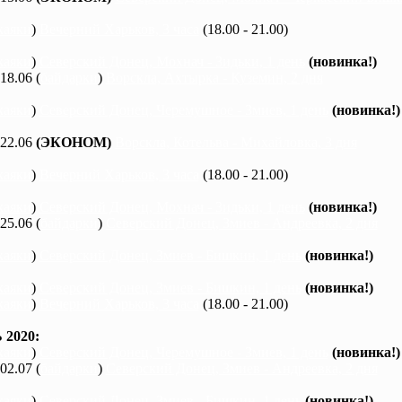
каяки
)
Вечерний Харьков, 3 часа
(18.00 - 21.00)
каяки
)
Северский Донец, Мохнач - Зидьки, 1 день
(новинка!)
 18.06 (
байдарки
)
Ворскла, Ахтырка - Куземин, 2 дня
каяки
)
Северский Донец, Черемушное - Змиев, 1 день
(новинка!)
 22.06
(ЭКОНОМ)
Ворскла, Котельва - Михайловка, 3 дня
каяки
)
Вечерний Харьков, 3 часа
(18.00 - 21.00)
каяки
)
Северский Донец, Мохнач - Зидьки, 1 день
(новинка!)
 25.06 (
байдарки
)
Северский Донец, Змиев - Андреевка, 2 дня
каяки
)
Северский Донец, Змиев - Бишкин, 1 день
(новинка!)
каяки
)
Северский Донец, Змиев - Бишкин, 1 день
(новинка!)
каяки
)
Вечерний Харьков, 3 часа
(18.00 - 21.00)
2020:
каяки
)
Северский Донец, Черемушное - Змиев, 1 день
(новинка!)
 02.07 (
байдарки
)
Северский Донец, Змиев - Андреевка, 2 дня
каяки
)
Северский Донец, Змиев - Бишкин, 1 день
(новинка!)