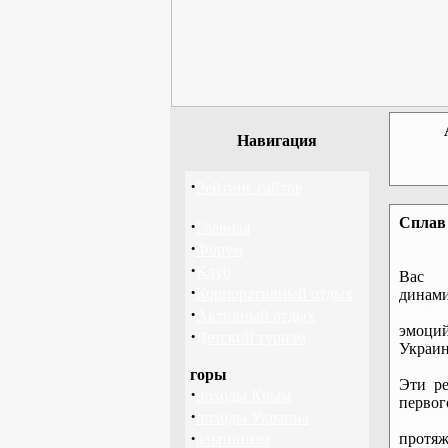
Навигация
·
Рейтинг сайтов
Сплав 
·
Главная
·
Форум
·
Клуб
Вас 
·
Корпоративный отдых
дина
·
байдар
Активный отдых
эмоций
·
Детский туризм
Украин
горы
Эти ре
·
походы Крым
перво
·
походы Украина
байдар
·
протяж
альпинизм