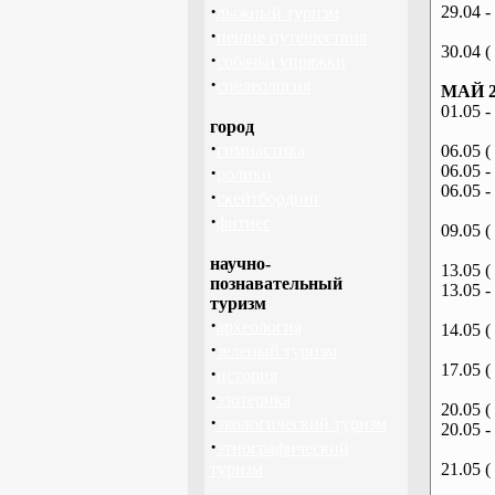
·
29.04 -
лыжный туризм
·
пешие путешествия
30.04 (
·
собачьи упряжки
·
спелеология
МАЙ 2
01.05 -
город
·
гимнастика
06.05 (
·
06.05 -
ролики
06.05 -
·
скейтбординг
·
фитнес
09.05 (
научно-
13.05 (
познавательный
13.05 -
туризм
·
археология
14.05 (
·
зеленый туризм
17.05 (
·
история
·
эзотерика
20.05 (
·
экологический туризм
20.05 -
·
этнографический
туризм
21.05 (