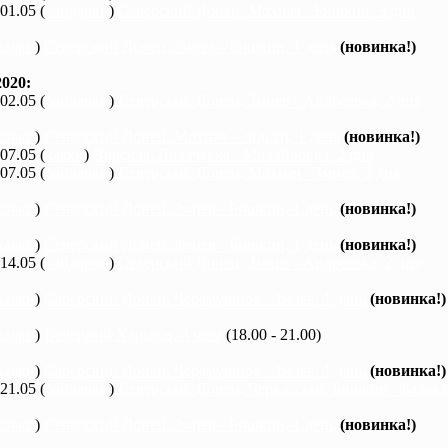
 01.05 (
байдарки
)
Северский Донец, Мохнач - Бишкин, 3 дня
каяки
)
Северский Донец, Змиев - Бишкин, 1 день
(новинка!)
020:
 02.05 (
байдарки
)
Северский Донец, Змиев - Андреевка, 2 дня
каяки
)
Северский Донец, Мохнач - Зидьки, 1 день
(новинка!)
 07.05 (
каяки
)
Ворскла, Лихачевка - Михайловка, 2 дня
 07.05 (
байдарки
)
Северский Донец, Мохнач - Змиев, 2 дня
каяки
)
Северский Донец, Змиев - Бишкин, 1 день
(новинка!)
каяки
)
Северский Донец, Змиев - Бишкин, 1 день
(новинка!)
 14.05 (
байдарки
)
Северский Донец, Змиев - Андреевка, 2 дня
каяки
)
Северский Донец, Черемушное - Змиев, 1 день
(новинка!)
каяки
)
Вечерний Харьков, 3 часа
(18.00 - 21.00)
каяки
)
Северский Донец, Черемушное - Змиев, 1 день
(новинка!)
 21.05 (
байдарки
)
Северский Донец, Черкасский Бишкин - Балакле
каяки
)
Северский Донец, Змиев - Бишкин, 1 день
(новинка!)