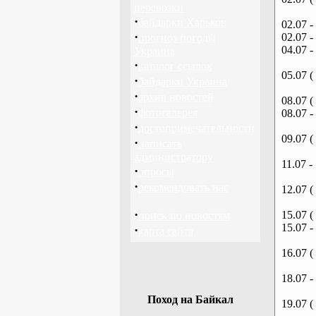
перевозки
·
байдарки Харьков
02.07 -
·
02.07 -
прогноз погоды
04.07 -
Украина
·
каталог ссылок
05.07 (
·
байдарки Украина
·
архив новостей
08.07 (
·
фотогалерея
08.07 -
·
достопримечательности
09.07 (
·
написать
администратору
11.07 -
·
опросы
·
рекомендовать нас
12.07 (
·
15.07 (
поиск по новостям
15.07 -
·
карта сайта
16.07 (
18.07 -
Поход на Байкал
19.07 (