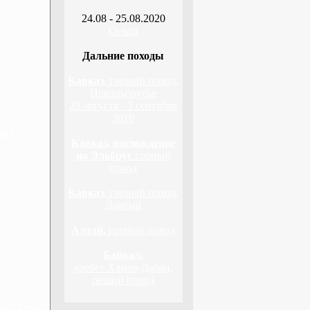
24.08 - 25.08.2020
Оскол
Дальние походы
Кавказ,
горный поход,
Приэльбрусье
23 августа - 3 сентября
2010
дня
Кавказ, восхождение
на Эльбрус
горный
поход
Кавказ,
горный поход,
Домбай
Алтай,
горный поход
Байкал,
хребет Хамар-Дабан,
пеший поход
н, 3 дня