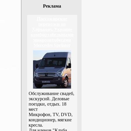
Реклама
Пассажирские
дня
перевозки по
Харькову, Украине
комфортабельными
микроавтобусами
Mercedes Sprinter
н, 3 дня
Обслуживание свадеб,
экскурсий. Деловые
поездки, отдых. 18
мест
Микрофон, TV, DVD,
кондиционер, мягкие
кресла.
Для членов "Клуба