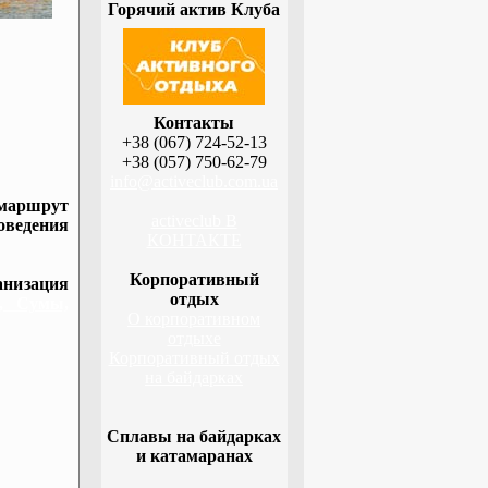
Горячий актив Клуба
Контакты
+38 (067) 724-52-13
+38 (057) 750-62-79
info@activeclub.com.ua
 маршрут
activeclub В
оведения
КОНТАКТЕ
Корпоративный
низация
отдых
а, Сумы,
О корпоративном
отдыхе
Корпоративный отдых
на байдарках
Сплавы на байдарках
и катамаранах