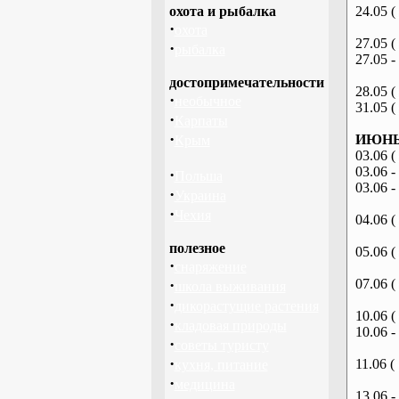
охота и рыбалка
24.05 (
·
охота
27.05 (
·
рыбалка
27.05 -
достопримечательности
28.05 (
·
необычное
31.05 (
·
Карпаты
·
ИЮНЬ 
Крым
03.06 (
03.06 -
·
Польша
03.06 -
·
Украина
·
Чехия
04.06 (
полезное
05.06 (
·
снаряжение
·
07.06 (
школа выживания
·
дикорастущие растения
10.06 (
·
кладовая природы
10.06 -
·
советы туристу
·
11.06 (
кухня, питание
·
медицина
13.06 -