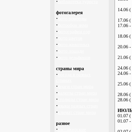
·
библиотека туриста
14.06 (
фотогалерея
·
фото природы
17.06 (
·
фотообои зима
17.06 -
·
фотографии гор
18.06 (
·
фото цветов
·
фото животных
20.06 -
·
фото лошади
·
21.06 (
фото дельфинов
24.06 (
страны мира
24.06 -
·
погода в разных
странах
25.06 (
·
флаги стран мира
·
валюты стран мира
28.06 (
·
столицы стран мира
28.06 (
·
языки разных стран
ИЮЛЬ 
·
климат стран мира
01.07 (
01.07 -
разное
·
пассажирские
02.07 (