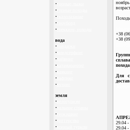
ноябрь
·
горные лыжи
возраст
·
горные походы
·
скалолазание
Походы
·
сноуборд
·
http://
треккинг, походы
+38 (06
+38 (09
вода
info@ba
·
байдарки
·
виндсерфинг
Группы
·
дайвинг
сплава
·
похода
катамаранинг
·
каякинг
Для с
·
рафтинг
доста
·
яхтинг
Запоро
земля
·
велотуризм
·
дальние страны
·
геокэшинг
АПРЕЛ
·
диггерство
29.04 -
·
конный туризм
29.04 -