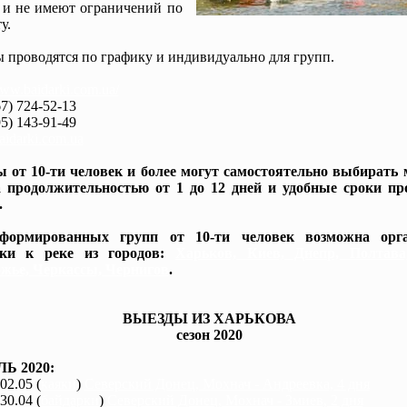
 и не имеют ограничений по
у.
 проводятся по графику и индивидуально для групп.
www.baidarki.com.ua/
7) 724-52-13
5) 143-91-49
idarki.com.ua
 от 10-ти человек и более могут самостоятельно выбирать
 продолжительностью от 1 до 12 дней и удобные сроки пр
.
формированных групп от 10-ти человек возможна орга
вки к реке из городов:
Харьков, Киев, Днепр, Полтав
жье, Черкассы, Чернигов
.
ВЫЕЗДЫ ИЗ ХАРЬКОВА
сезон 2020
Ь 2020:
 02.05 (
каяки
)
Северский Донец, Мохнач - Андреевка, 4 дня
 30.04 (
байдарки
)
Северский Донец, Мохнач - Змиев, 2 дня