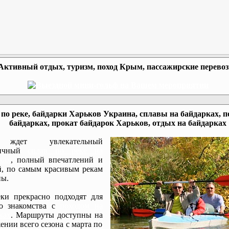
Активный отдых, туризм, поход Крым, пассажирские перево
по реке, байдарки Харьков Украина, сплавы на байдарках, п
байдарках, прокат байдарок Харьков, отдых на байдарках
ждет увлекательный
мичный
сплав по реке на
ках
, полный впечатлений и
, по самым красивым рекам
ы.
ки прекрасно подходят для
го знакомства с
походом на
ках
. Маршруты доступны на
ении всего сезона с марта по