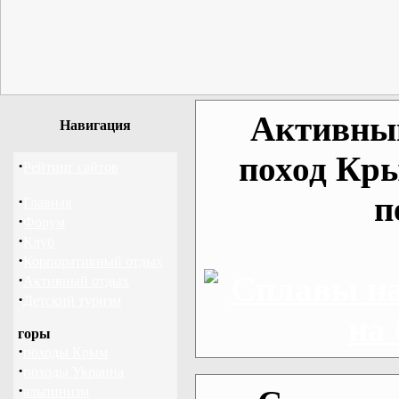
Активный
Навигация
поход Кр
·
Рейтинг сайтов
п
·
Главная
·
Форум
·
Клуб
·
Корпоративный отдых
·
Активный отдых
·
Детский туризм
горы
·
походы Крым
·
походы Украина
·
альпинизм