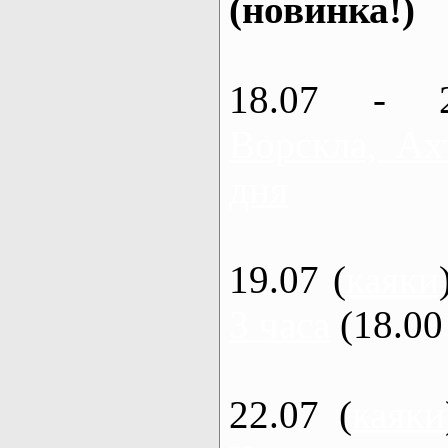
(новинка!)
18.07 - 
Ворскла, Ах
дня
19.07 (
каяки
3 часа
(18.00 
22.07 (
каяки