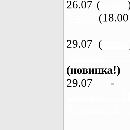
26.07 (
каяки
3 часа
(18.00 
29.07 (
каяки
Мохнач -
(новинка!)
29.07 - 
Ворскла,
Кунцево, 2 д