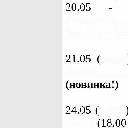
20.05 - 
Северский 
Бишкин - Бал
21.05 (
каяки
Змиев - 
(новинка!)
24.05 (
каяки
3 часа
(18.00 