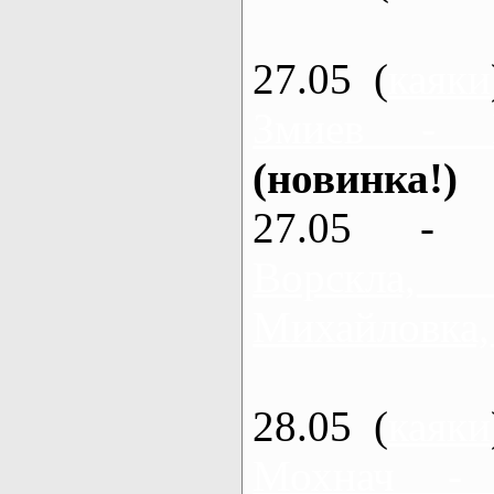
27.05 (
каяки
Змиев - 
(новинка!)
27.05 - 
Ворскла
Михайловка,
28.05 (
каяки
Мохнач -