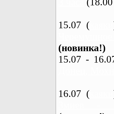
3 часа
(18.00 
15.07 (
каяки
Черемушное
(новинка!)
15.07 - 16.0
Донец, Мохна
16.07 (
каяки
Змиев - 