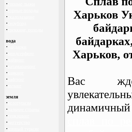
Сплав по
·
горные лыжи
·
горные походы
Харьков У
·
скалолазание
·
сноуборд
байдар
·
треккинг, походы
байдарках
вода
·
байдарки
Харьков, о
·
виндсерфинг
·
дайвинг
·
катамаранинг
·
каякинг
Вас жде
·
рафтинг
·
яхтинг
увлекательн
земля
·
велотуризм
динамичный
·
дальние страны
·
геокэшинг
сплав по ре
·
диггерство
·
конный туризм