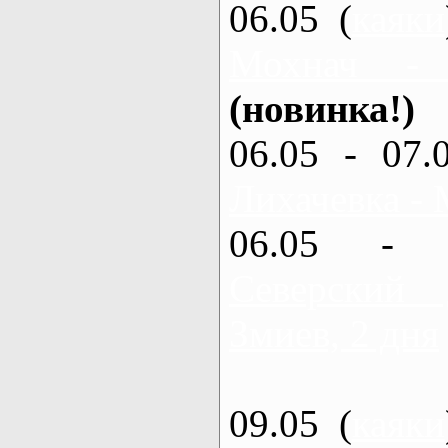
06.05 (
каяки
Мохнач -
(новинка!)
06.05 - 07.
Лихачевка - 
06.05 - 
Северский
Змиев, 2 дня
09.05 (
каяки