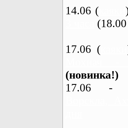
14.06 (
каяки
3 часа
(18.00 
17.06 (
каяки
Мохнач -
(новинка!)
17.06 - 
Ворскла, Ах
дня