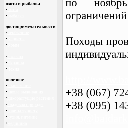
по нояб
охота и рыбалка
·
охота
ограничений 
·
рыбалка
достопримечательности
·
необычное
Походы пров
·
Карпаты
·
Крым
индивидуаль
·
Польша
·
Украина
·
Чехия
http://www.ba
полезное
·
снаряжение
+38 (067) 72
·
школа выживания
·
дикорастущие растения
+38 (095) 14
·
кладовая природы
·
советы туристу
info@baidark
·
кухня, питание
·
медицина