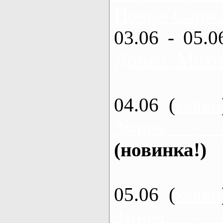
Новые Санжа
03.06 - 05.0
Донец, Мохн
04.06 (
каяки
Змиев - 
(новинка!)
05.06 (
каяки
Змиев - 