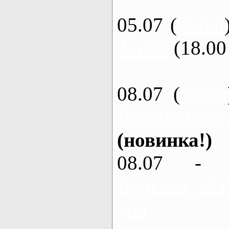
05.07 (
каяки
3 часа
(18.00 
08.07 (
каяки
Черемушное
(новинка!)
08.07 - 
Ворскла, Ах
дня