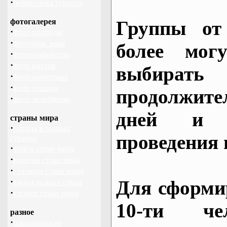
·
библиотека туриста
фотогалерея
Группы от
·
фото природы
·
фотообои зима
более могу
·
фотографии гор
·
фото цветов
выбирать
·
фото животных
·
фото лошади
продолжител
·
фото дельфинов
дней и 
страны мира
·
погода в разных
проведения 
странах
·
флаги стран мира
·
валюты стран мира
·
столицы стран мира
·
Для сформи
языки разных стран
·
климат стран мира
10-ти че
разное
·
пассажирские