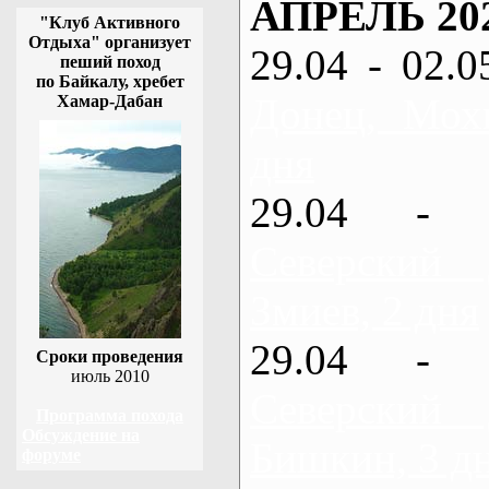
АПРЕЛЬ 20
"Клуб Активного
Отдыха" организует
29.04 - 02.0
пеший поход
по Байкалу, хребет
Донец, Мох
Хамар-Дабан
дня
29.04 - 
Северский
Змиев, 2 дня
29.04 - 
Сроки проведения
июль 2010
Северский
Программа похода
Обсуждение на
Бишкин, 3 д
форуме