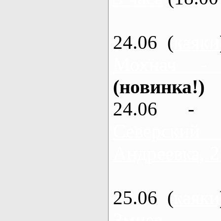
24.06 (
каяки
Мохнач -
(новинка!)
24.06 - 
Северский
Андреевка, 2
25.06 (
каяки
Змиев - 