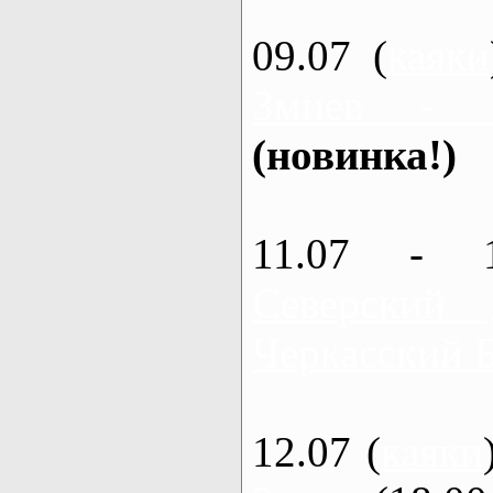
09.07 (
каяки
Змиев - 
(новинка!)
11.07 - 
Северский
Черкасский 
12.07 (
каяки