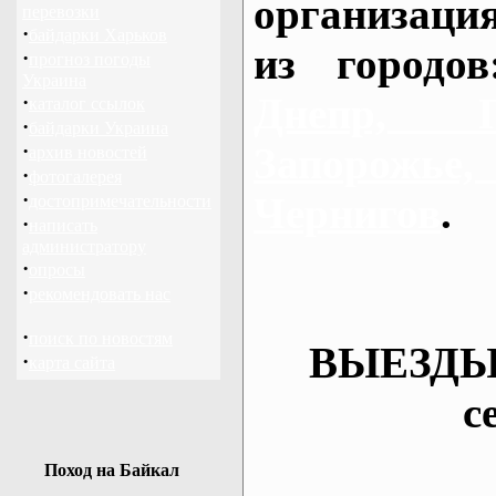
организаци
перевозки
·
байдарки Харьков
из городо
·
прогноз погоды
Украина
Днепр, П
·
каталог ссылок
·
байдарки Украина
·
Запорож
архив новостей
·
фотогалерея
·
Чернигов
.
достопримечательности
·
написать
администратору
·
опросы
·
рекомендовать нас
·
поиск по новостям
ВЫЕЗДЫ
·
карта сайта
с
Поход на Байкал