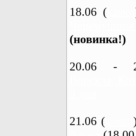
18.06 (
каяки
Черемушное
(новинка!)
20.06 - 
Ворскла, Кот
3 дня
21.06 (
каяки
3 часа
(18.00 