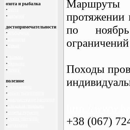
Маршрут
охота и рыбалка
·
охота
протяжении в
·
рыбалка
по нояб
достопримечательности
·
необычное
·
ограничений 
Карпаты
·
Крым
·
Польша
·
Украина
Походы пров
·
Чехия
индивидуаль
полезное
·
снаряжение
·
школа выживания
·
дикорастущие растения
http://www.ba
·
кладовая природы
·
советы туристу
+38 (067) 72
·
кухня, питание
·
медицина