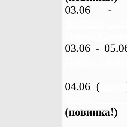
03.06 - 
Ворскла,
Новые Санжа
03.06 - 05.0
Донец, Мохн
04.06 (
каяки
Змиев - 
(новинка!)