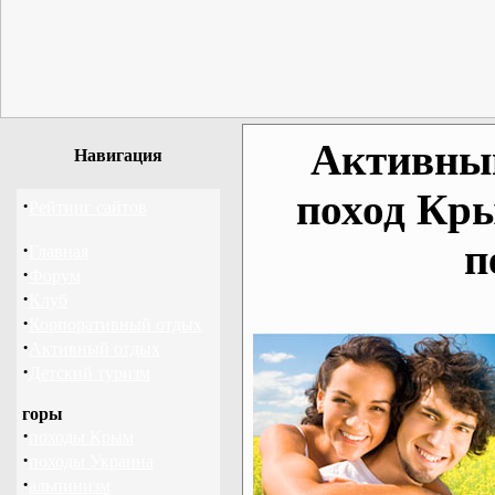
Активный
Навигация
поход Кр
·
Рейтинг сайтов
п
·
Главная
·
Форум
·
Клуб
·
Корпоративный отдых
·
Активный отдых
·
Детский туризм
горы
·
походы Крым
·
походы Украина
·
альпинизм