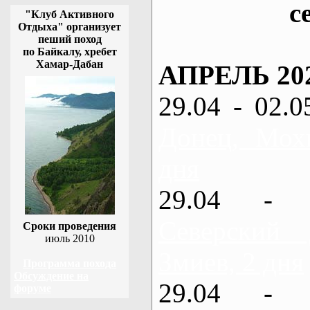
с
"Клуб Активного
Отдыха" организует
пеший поход
по Байкалу, хребет
Хамар-Дабан
АПРЕЛЬ 20
29.04 - 02.0
Донец, Мох
дня
29.04 - 
Северский
Сроки проведения
июль 2010
Змиев, 2 дня
Программа похода
Обсуждение на
29.04 - 
форуме