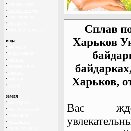
·
горные лыжи
·
горные походы
·
скалолазание
·
сноуборд
Сплав по
·
треккинг, походы
Харьков У
вода
·
байдарки
байдар
·
виндсерфинг
·
дайвинг
байдарках
·
катамаранинг
·
каякинг
Харьков, о
·
рафтинг
·
яхтинг
земля
·
велотуризм
Вас жде
·
дальние страны
·
геокэшинг
увлекательн
·
диггерство
·
конный туризм