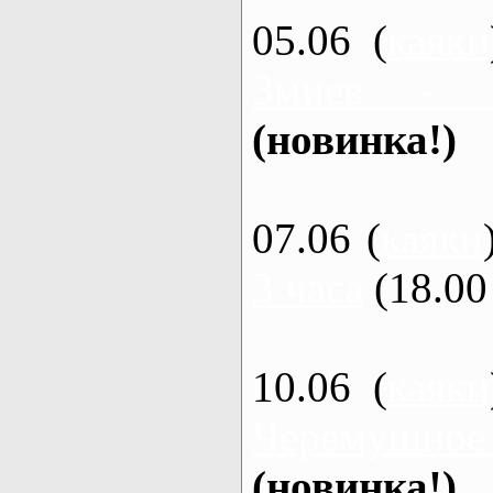
05.06 (
каяки
Змиев - 
(новинка!)
07.06 (
каяки
3 часа
(18.00 
10.06 (
каяки
Черемушное
(новинка!)