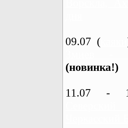
Ворскла, Ах
дня
09.07 (
каяки
Змиев - 
(новинка!)
11.07 - 
Северский
Черкасский 