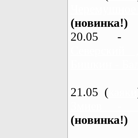
Черемушное
(новинка!)
20.05 - 
Северский 
Бишкин - Бал
21.05 (
каяки
Змиев - 
(новинка!)