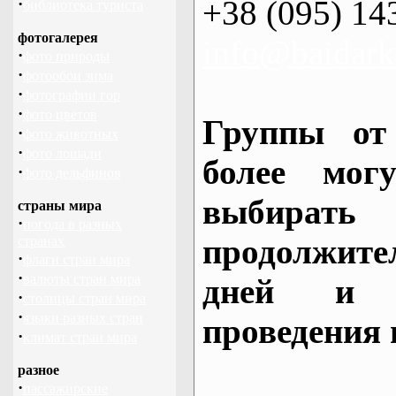
+38 (095) 14
·
библиотека туриста
фотогалерея
info@baidark
·
фото природы
·
фотообои зима
·
фотографии гор
·
фото цветов
Группы от
·
фото животных
·
фото лошади
более могу
·
фото дельфинов
выбирать
страны мира
·
погода в разных
продолжител
странах
·
флаги стран мира
·
валюты стран мира
дней и 
·
столицы стран мира
·
языки разных стран
проведения 
·
климат стран мира
разное
·
пассажирские