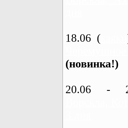
дня
18.06 (
каяки
Черемушное
(новинка!)
20.06 - 
Ворскла, Кот
3 дня