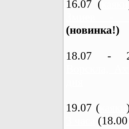
16.07 (
каяки
Змиев - 
(новинка!)
18.07 - 
Ворскла, Ах
дня
19.07 (
каяки
3 часа
(18.00 