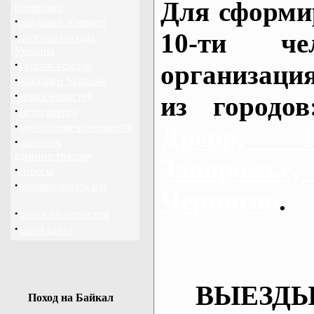
Для сформи
перевозки
·
байдарки Харьков
10-ти че
·
прогноз погоды
Украина
·
каталог ссылок
организаци
·
байдарки Украина
·
архив новостей
из городо
·
фотогалерея
·
достопримечательности
Днепр, П
·
написать
администратору
Запорож
·
опросы
·
рекомендовать нас
Чернигов
.
·
поиск по новостям
·
карта сайта
ВЫЕЗДЫ
Поход на Байкал