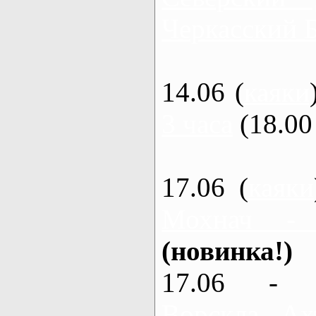
Черкасский 
14.06 (
каяки
3 часа
(18.00 
17.06 (
каяки
Мохнач -
(новинка!)
17.06 - 
Ворскла, Ах