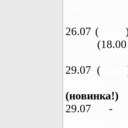
Савинцы, 3,5
26.07 (
каяки
3 часа
(18.00 
29.07 (
каяки
Мохнач -
(новинка!)
29.07 - 
Ворскла,