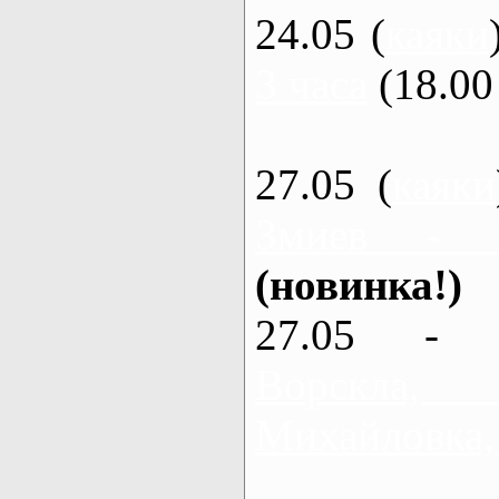
24.05 (
каяки
3 часа
(18.00 
27.05 (
каяки
Змиев - 
(новинка!)
27.05 - 
Ворскла
Михайловка,