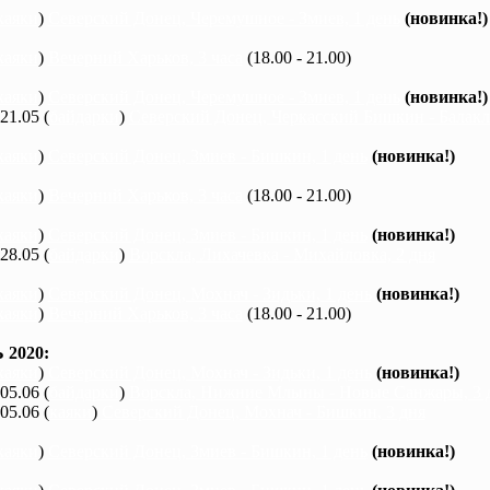
каяки
)
Северский Донец, Черемушное - Змиев, 1 день
(новинка!)
каяки
)
Вечерний Харьков, 3 часа
(18.00 - 21.00)
каяки
)
Северский Донец, Черемушное - Змиев, 1 день
(новинка!)
 21.05 (
байдарки
)
Северский Донец, Черкасский Бишкин - Балакле
каяки
)
Северский Донец, Змиев - Бишкин, 1 день
(новинка!)
каяки
)
Вечерний Харьков, 3 часа
(18.00 - 21.00)
каяки
)
Северский Донец, Змиев - Бишкин, 1 день
(новинка!)
 28.05 (
байдарки
)
Ворскла, Лихачевка - Михайловка, 2 дня
каяки
)
Северский Донец, Мохнач - Зидьки, 1 день
(новинка!)
каяки
)
Вечерний Харьков, 3 часа
(18.00 - 21.00)
2020:
каяки
)
Северский Донец, Мохнач - Зидьки, 1 день
(новинка!)
 05.06 (
байдарки
)
Ворскла, Нижние Млыны - Новые Санжары, 3 
 05.06 (
каяки
)
Северский Донец, Мохнач - Бишкин, 3 дня
каяки
)
Северский Донец, Змиев - Бишкин, 1 день
(новинка!)