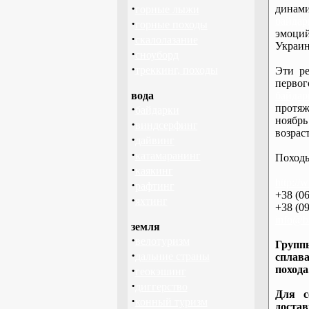
·
дина
горные лыжи
байдар
·
горные походы
эмоций
·
скалолазание
Украин
·
сноуборд
·
треккинг, походы
Эти ре
перво
вода
байдар
·
протяж
байдарки
ноябрь
·
виндсерфинг
возраст
·
дайвинг
·
катамаранинг
Походы
·
каякинг
http://
·
рафтинг
+38 (06
·
яхтинг
+38 (09
info@ba
земля
·
велотуризм
Группы
·
дальние страны
сплава
·
похода
геокэшинг
·
диггерство
Для с
·
конный туризм
доста