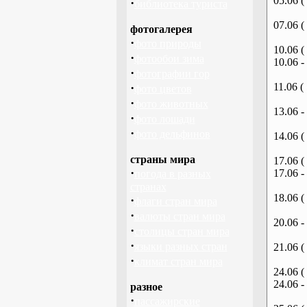
05.06 (
·
библиотека туриста
07.06 (
фотогалерея
·
фото природы
10.06 (
·
фотообои зима
10.06 -
·
фотографии гор
·
11.06 (
фото цветов
·
фото животных
13.06 -
·
фото лошади
·
фото дельфинов
14.06 (
страны мира
17.06 (
·
17.06 -
погода в разных
странах
18.06 (
·
флаги стран мира
·
валюты стран мира
20.06 -
·
столицы стран мира
·
языки разных стран
21.06 (
·
климат стран мира
24.06 (
24.06 -
разное
·
пассажирские