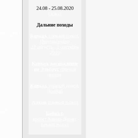
24.08 - 25.08.2020
Оскол
Дальние походы
я, 2 дня
Кавказ,
горный поход,
Приэльбрусье
23 августа - 3 сентября
2010
Кавказ, восхождение
на Эльбрус
горный
поход
Кавказ,
горный поход,
Домбай
Алтай,
горный поход
дня
Байкал,
хребет Хамар-Дабан,
пеший поход