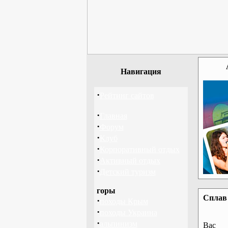
Навигация
·
Рейтинг сайтов
·
Главная
·
Форум
·
Клуб
·
Корпоративный отдых
·
Активный отдых
·
Детский туризм
горы
Сплав 
·
походы Крым
·
походы Украина
·
альпинизм
Вас 