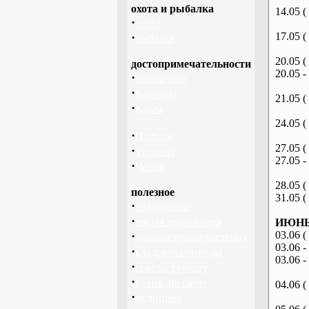
охота и рыбалка
14.05 (
·
охота
·
17.05 (
рыбалка
20.05 (
достопримечательности
20.05 -
·
необычное
·
Карпаты
21.05 (
·
Крым
24.05 (
·
Польша
27.05 (
·
Украина
27.05 -
·
Чехия
28.05 (
полезное
31.05 (
·
снаряжение
·
школа выживания
ИЮНЬ 
·
03.06 (
дикорастущие растения
03.06 -
·
кладовая природы
03.06 -
·
советы туристу
·
кухня, питание
04.06 (
·
медицина