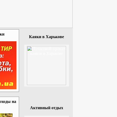
зки
Каяки в Харькове
оходы на
Активный отдых