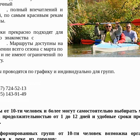
мичный
сплав по реке на
ках
, полный впечатлений и
, по самым красивым рекам
ы.
ки прекрасно подходят для
го знакомства с
походом на
ках
. Маршруты доступны на
ении всего сезона с марта по
 и не имеют ограничений по
у.
 проводятся по графику и индивидуально для групп.
www.baidarki.com.ua/
7) 724-52-13
5) 143-91-49
idarki.com.ua
 от 10-ти человек и более могут самостоятельно выбирать
 продолжительностью от 1 до 12 дней и удобные сроки пр
.
формированных групп от 10-ти человек возможна орга
вки к реке из городов:
Харьков, Киев, Днепр, Полтав