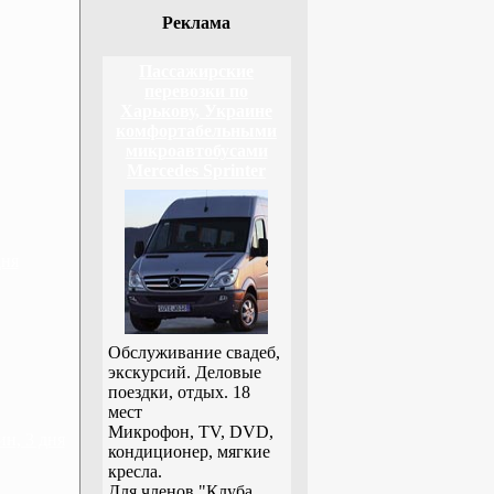
Реклама
Пассажирские
перевозки по
Харькову, Украине
комфортабельными
микроавтобусами
Mercedes Sprinter
дня
Обслуживание свадеб,
экскурсий. Деловые
поездки, отдых. 18
мест
Микрофон, TV, DVD,
н, 3 дня
кондиционер, мягкие
кресла.
Для членов "Клуба