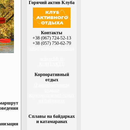
Горячий актив Клуба
Контакты
+38 (067) 724-52-13
+38 (057) 750-62-79
info@activeclub.com.ua
activeclub В
КОНТАКТЕ
Корпоративный
отдых
О корпоративном
отдыхе
Корпоративный отдых
на байдарках
 маршрут
оведения
Сплавы на байдарках
и катамаранах
низация
а, Сумы,