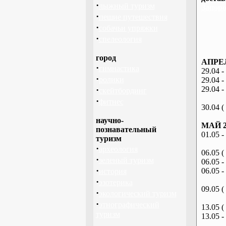
·
лыжный туризм
Запоро
·
пешие путешествия
·
собачьи упряжки
·
спелеология
город
АПРЕЛ
·
гимнастика
29.04 -
·
ролики
29.04 -
·
29.04 -
скейтбординг
·
фитнес
30.04 (
научно-
МАЙ 2
познавательный
01.05 -
туризм
·
археология
06.05 (
·
зеленый туризм
06.05 -
·
06.05 -
история
·
эзотерика
09.05 (
·
экологический туризм
·
этнографический
13.05 (
туризм
13.05 -