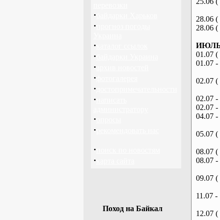
25.06 (
перевозки
·
байдарки Харьков
28.06 (
·
прогноз погоды
28.06 (
Украина
·
ИЮЛЬ 
каталог ссылок
01.07 (
·
байдарки Украина
01.07 -
·
архив новостей
·
фотогалерея
02.07 (
·
достопримечательности
·
02.07 -
написать
02.07 -
администратору
04.07 -
·
опросы
·
рекомендовать нас
05.07 (
·
поиск по новостям
08.07 (
·
08.07 -
карта сайта
09.07 (
11.07 -
Поход на Байкал
12.07 (