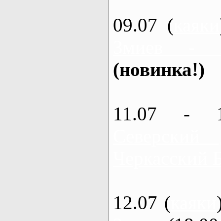
09.07 (
каяки
Змиев - 
(новинка!)
11.07 - 
Северский
Черкасский 
12.07 (
каяки