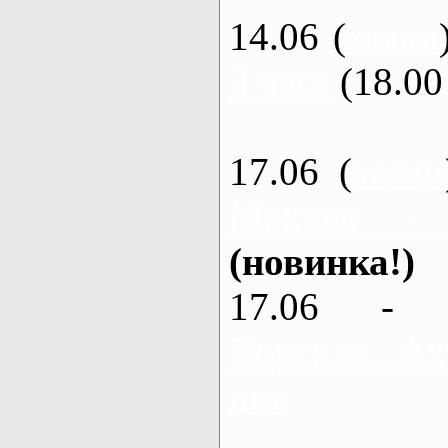
14.06 (
каяки
3 часа
(18.00 
17.06 (
каяки
Мохнач -
(новинка!)
17.06 - 
Ворскла, Ах
дня