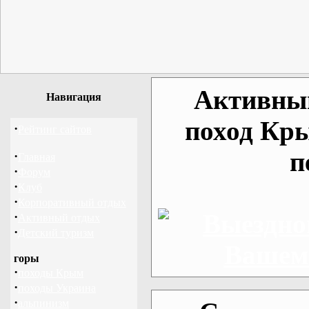
Активный
Навигация
поход Кр
·
Рейтинг сайтов
п
·
Главная
·
Форум
·
Клуб
·
Корпоративный отдых
·
Активный отдых
·
Детский туризм
горы
·
походы Крым
·
походы Украина
·
альпинизм