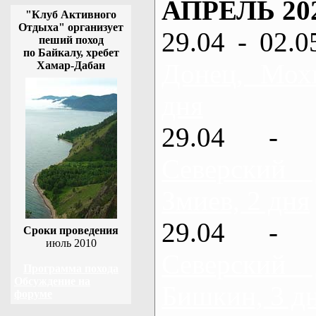
АПРЕЛЬ 20
"Клуб Активного
Отдыха" организует
29.04 - 02.0
пеший поход
по Байкалу, хребет
Донец, Мох
Хамар-Дабан
дня
29.04 - 
Северский
Змиев, 2 дня
29.04 - 
Сроки проведения
июль 2010
Северский
Программа похода
Обсуждение на
Бишкин, 3 д
форуме