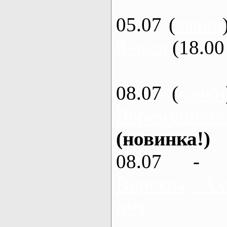
05.07 (
каяки
3 часа
(18.00 
08.07 (
каяки
Черемушное
(новинка!)
08.07 - 
Ворскла, Ах
дня