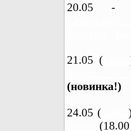
20.05 - 
Северский 
Бишкин - Бал
21.05 (
каяки
Змиев - 
(новинка!)
24.05 (
каяки
3 часа
(18.00 