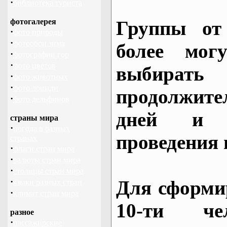
·
библиотека туриста
фотогалерея
Группы от
·
фото природы
·
фотообои зима
более могу
·
фотографии гор
·
фото цветов
выбирать
·
фото животных
·
фото лошади
продолжител
·
фото дельфинов
дней и 
страны мира
·
погода в разных
проведения 
странах
·
флаги стран мира
·
валюты стран мира
·
столицы стран мира
·
Для сформи
языки разных стран
·
климат стран мира
10-ти че
разное
·
пассажирские