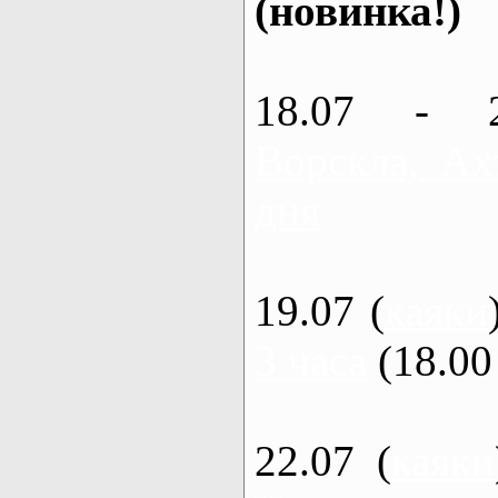
(новинка!)
18.07 - 
Ворскла, Ах
дня
19.07 (
каяки
3 часа
(18.00 
22.07 (
каяки