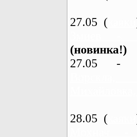
27.05 (
каяки
Змиев - 
(новинка!)
27.05 - 
Ворскла
Михайловка,
28.05 (
каяки
Мохнач -