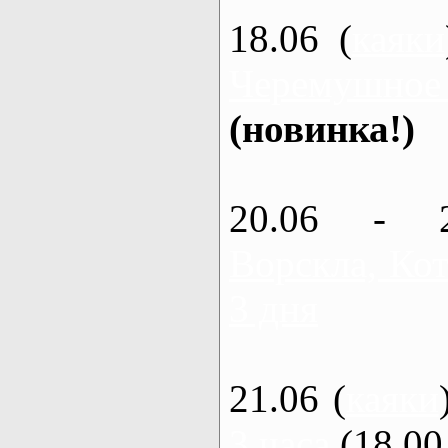
18.06 (
каяки
Черемушное
(новинка!)
20.06 - 
Ворскла, Кот
3 дня
21.06 (
каяки
3 часа
(18.00 