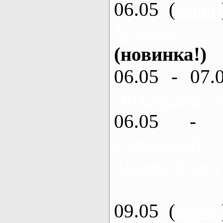
06.05 (
каяки
Мохнач -
(новинка!)
06.05 - 07.
Лихачевка - 
06.05 - 
Северский
Змиев, 2 дня
09.05 (
каяки