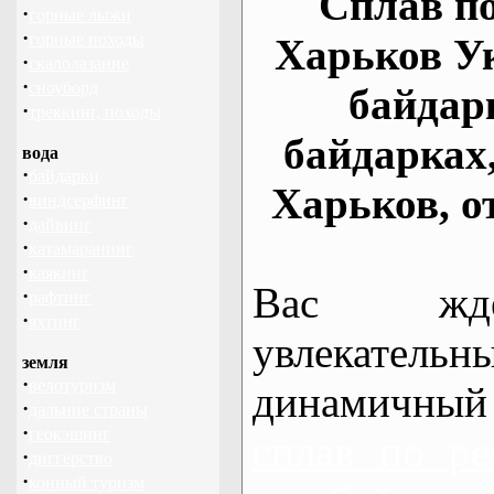
Сплав по
·
горные лыжи
·
горные походы
Харьков У
·
скалолазание
·
сноуборд
байдар
·
треккинг, походы
байдарках
вода
·
байдарки
Харьков, о
·
виндсерфинг
·
дайвинг
·
катамаранинг
·
каякинг
Вас жде
·
рафтинг
·
яхтинг
увлекательн
земля
·
велотуризм
динамичный
·
дальние страны
·
геокэшинг
сплав по ре
·
диггерство
·
конный туризм