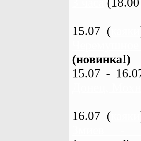
3 часа
(18.00 
15.07 (
каяки
Черемушное
(новинка!)
15.07 - 16.0
Донец, Мохна
16.07 (
каяки
Змиев - 