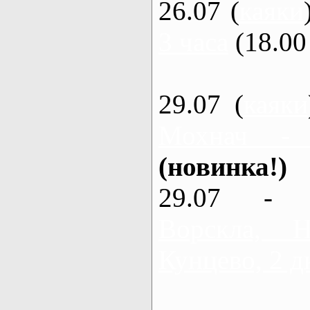
26.07 (
каяки
3 часа
(18.00 
29.07 (
каяки
Мохнач -
(новинка!)
29.07 - 
Ворскла,
Кунцево, 2 д