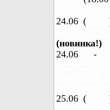
24.06 (
каяки
Мохнач -
(новинка!)
24.06 - 
Северский
Андреевка, 2
25.06 (
каяки
Змиев - 