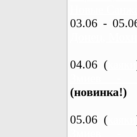
Новые Санжа
03.06 - 05.0
Донец, Мохн
04.06 (
каяки
Змиев - 
(новинка!)
05.06 (
каяки
Змиев - 