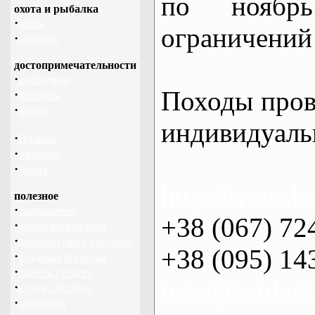
по нояб
охота и рыбалка
·
охота
ограничений 
·
рыбалка
достопримечательности
·
необычное
Походы пров
·
Карпаты
·
Крым
индивидуаль
·
Польша
·
Украина
·
Чехия
http://www.ba
полезное
·
снаряжение
+38 (067) 72
·
школа выживания
·
дикорастущие растения
+38 (095) 14
·
кладовая природы
·
советы туристу
info@baidark
·
кухня, питание
·
медицина