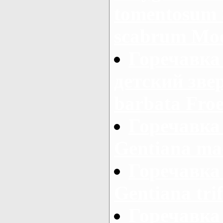
tomentosum 
scabrum Mo
Горечавка
детский звер
barbata Froe
Горечавка
Gentiana mac
Горечавка 
Gentiana trif
Горечавка