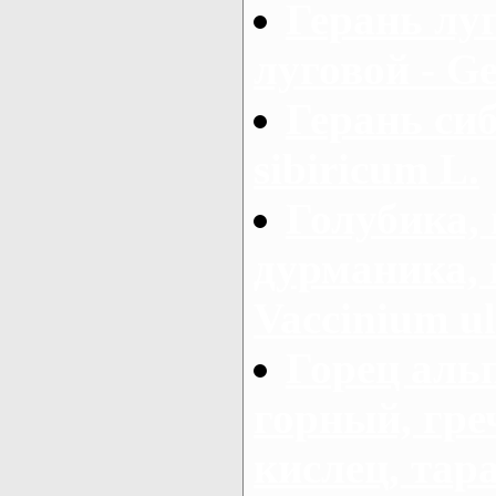
Герань лу
луговой - Ge
Герань си
sibiricum L.
Голубика, 
дурманика, 
Vaccinium ul
Горец аль
горный, гре
кислец, тар