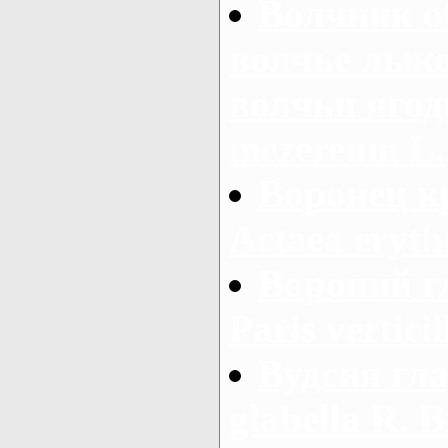
Волчник о
волчье лыко
волчьи ягод
mezereum L.
Воронец к
Actaea eryth
Вороний г
Paris verticil
Вудсия гла
glabella R. Br