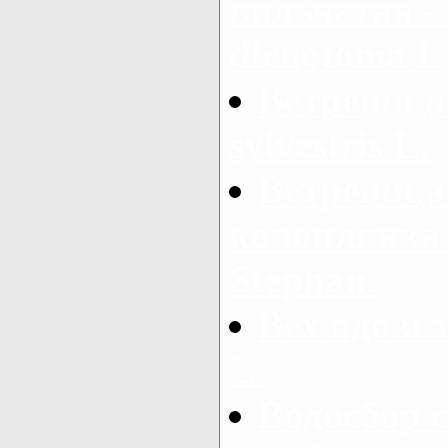
вильчатая -
dichotoma L
Ветреница
sylvestris L.
Ветреница
коноплянка 
Stephan.
Вех ядовит
L.
Водосбор 