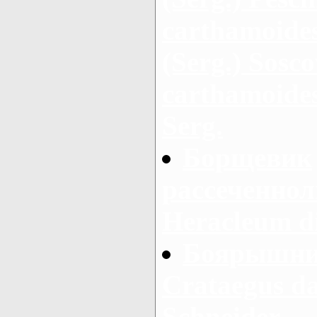
carthamoides
(Serg.) Sosc
carthamoides
Serg.
Борщевик
рассеченнол
Heracleum d
Боярышник
Crataegus d
Schneider.