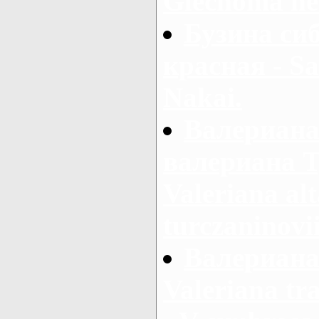
Glechoma he
Бузина сиб
красная - Sa
Nakai.
Валериана
валериана Т
Valeriana al
turczaninovi
Валериана 
Valeriana tr