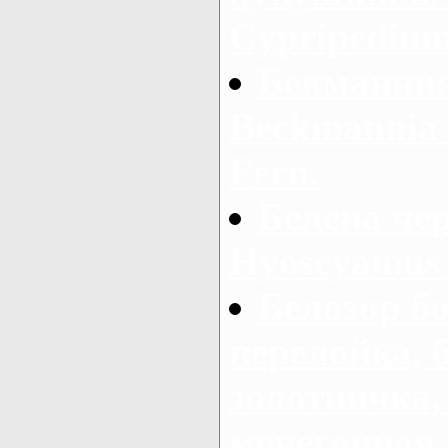
Cypripedium
Бекманния
Beckmannia s
Fern.
Белена чер
Hyoscyamus 
Белозор б
перелойка, 
золотничка,
мочегонная 