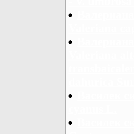
- V. umbros
Валериана
Valeriana cap
Валериана
Valeriana alt
transbaicalen
dahurica Su
Василек си
cyanus L.
Василек с