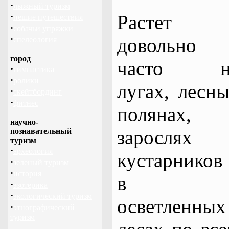
·
лыжный туризм
·
Растет
пешие путешествия
·
собачьи упряжки
·
довольно
спелеология
город
часто н
·
гимнастика
·
ролики
лугах, лесн
·
скейтбординг
·
фитнес
полянах, 
научно-
зарослях
познавательный
туризм
·
археология
кустарников
·
зеленый туризм
·
история
в
·
эзотерика
·
экологический туризм
осветленных
·
этнографический
туризм