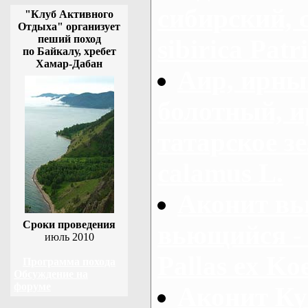
сибирский, 
"Клуб Активного
Отдыха" организует
пеший поход
sibirica Patr
по Байкалу, хребет
Хамар-Дабан
Аир, ирны
болотный, ир
татарское зе
calamus L.
Аконит вь
Сроки проведения
вьющийся - 
июль 2010
Pallas ex Koe
Программа похода
Обсуждение на
форуме
Аконит Ку