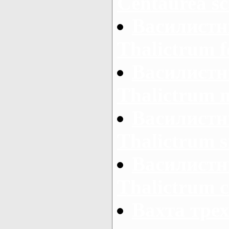
Centaurea sc
Василистн
Thalictrum f
Василистн
Thalictrum 
Василистн
Thalictrum s
Василистн
Thalictrum 
Вахта тре