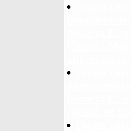
Горец зме
сердцелистн
bistorta L. s
(Turcz.) Maly
abbreviatum
Горец зме
эллиптическ
bistorta L. s
(Willd. ex Sp
Горец зме