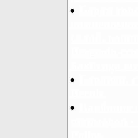
Бадан тол
камнеломка 
салай, качи
Bergenia cras
Saxifraga cra
Баранец, г
Bernh.
Барбарис 
шармадон - B
Pallas.