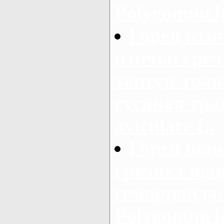
Polygonum h
Горец пти
птичья греч
таптун-трав
гусиная тра
aviculare L.
Горец щав
гречиха щав
геморроидал
Polygonum la