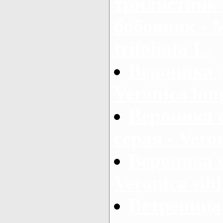
трилистник 
бобовник - 
trifoliata L.
Вероника 
Veronica long
Вероника 
серая - Vero
Вероника 
Veronica sibi
Ветреница