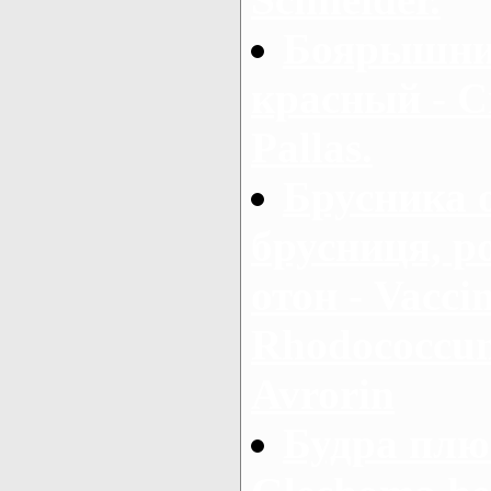
Боярышни
красный - C
Pallas.
Брусника 
брусниця, р
отон - Vaccin
Rhodococcum 
Avrorin
Будра плю