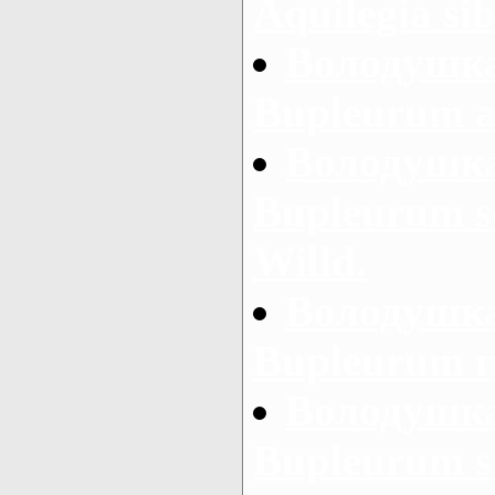
Aquilegia si
Володушка
Bupleurum a
Володушка
Bupleurum s
Willd.
Володушка
Bupleurum m
Володушка
Bupleurum si