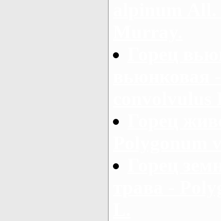
alpinum Аll.
Murray.
Горец вью
вьюнковая 
convolvulus 
Горец жив
Polygonum v
Горец зем
трава - Pol
L.