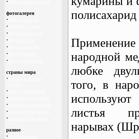
кумарины и 
·
библиотека туриста
полисахарид
фотогалерея
·
фото природы
·
фотообои зима
·
фотографии гор
Применен
·
фото цветов
·
фото животных
народной ме
·
фото лошади
·
фото дельфинов
любке двул
страны мира
·
погода в разных
того, в нар
странах
·
флаги стран мира
используют
·
валюты стран мира
·
столицы стран мира
листья п
·
языки разных стран
·
климат стран мира
нарывах (Шре
разное
·
пассажирские