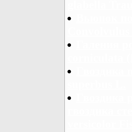
glabella Trau
Вьюнок по
Convolvulus 
Галения ро
corniculata 
Гвоздика 
superbus L.
Гвоздика 
гвоздика сте
versicolor Fi