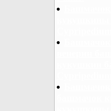
Башмачок 
кукушкины 
Cypripedium
Башмачок
венерин ба
кукушкин б
Cypripedium 
Башмачок
башмачок к
кукушкины 