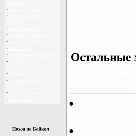
перевозки
·
байдарки Харьков
·
прогноз погоды
Украина
·
каталог ссылок
·
байдарки Украина
·
архив новостей
·
фотогалерея
Остальные 
·
достопримечательности
·
написать
Дикорас
администратору
·
опросы
·
рекомендовать нас
·
поиск по новостям
·
Абрикос с
карта сайта
Armeniaca si
Адонис си
Поход на Байкал