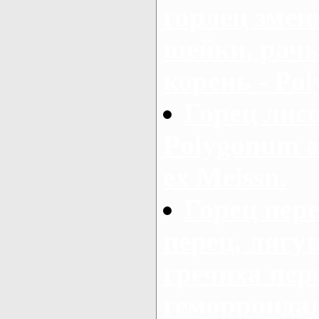
горлец змеи
шейки, рач
корень - Pol
Горец лис
Polygonum al
ex Meissn.
Горец пер
перец, лягу
гречиха пер
геморроидал