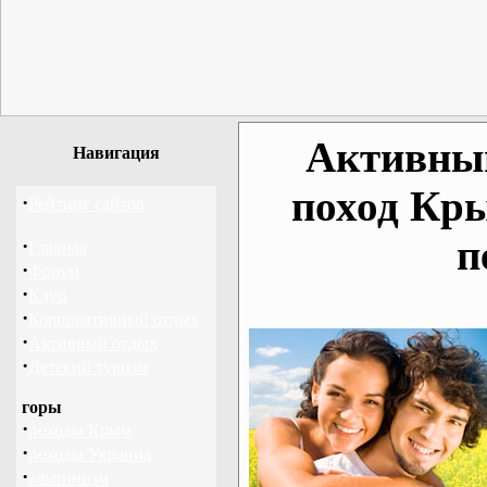
Активный
Навигация
поход Кр
·
Рейтинг сайтов
п
·
Главная
·
Форум
·
Клуб
·
Корпоративный отдых
·
Активный отдых
·
Детский туризм
горы
·
походы Крым
·
походы Украина
·
альпинизм