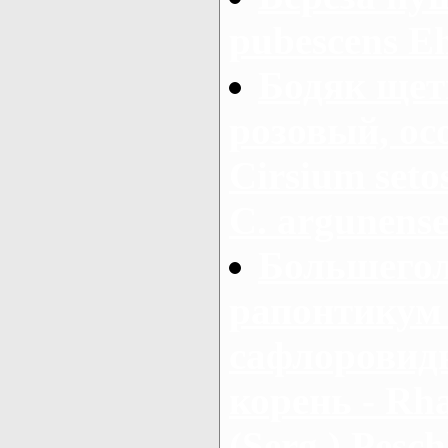
pubescens E
Бодяк щет
розовый, ос
Cirsium setos
С. argunens
Большегол
рапонтикум 
сафлоровид
корень - Rha
(Serg.) Pesch