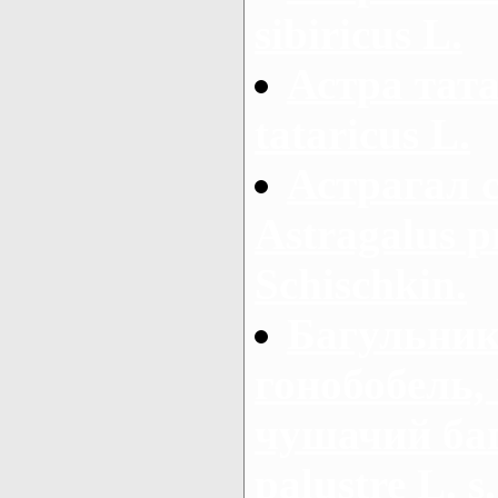
sibiricus L.
Астра тата
tataricus L.
Астрагал 
Astragalus 
Schischkin.
Багульник
гонобобель,
чушачий ба
palustre L. s.