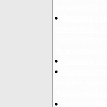
kusnezoffii R
Аконит се
северный, а
Aconitum sep
A. excelsum 
Аконит, бо
Андромеда
подбел мног
Andromeda po
Астра сиби