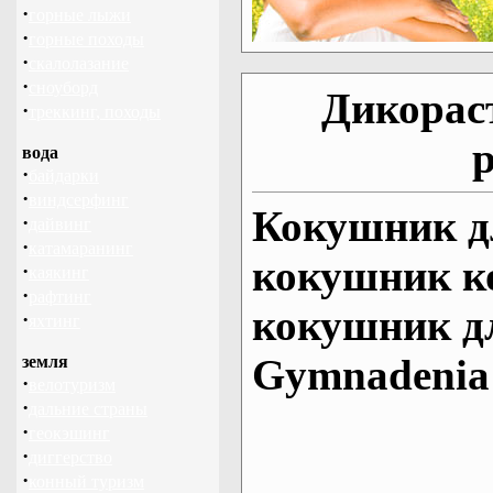
·
горные лыжи
·
горные походы
·
скалолазание
·
сноуборд
Дикорас
·
треккинг, походы
вода
·
байдарки
·
виндсерфинг
Кокушник д
·
дайвинг
·
катамаранинг
кокушник к
·
каякинг
·
рафтинг
кокушник д
·
яхтинг
Gymnadenia c
земля
·
велотуризм
·
дальние страны
·
геокэшинг
·
диггерство
·
конный туризм