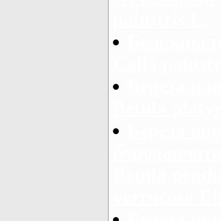
palustris L.
Белокрыль
Calla palustr
Береза пло
Betula platy
Береза пов
бородавчатая
Betula pendu
verrucosa Ehr
Береза пуш