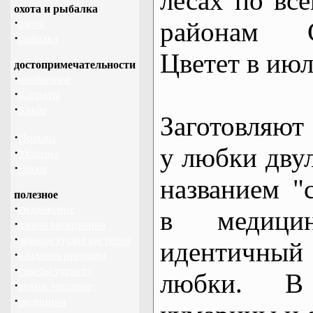
лесах по вс
охота и рыбалка
·
районам 
охота
·
рыбалка
Цветет в июл
достопримечательности
·
необычное
·
Карпаты
·
Крым
Заготовляют 
·
Польша
у любки дву
·
Украина
·
Чехия
названием "
полезное
·
снаряжение
в медици
·
школа выживания
·
дикорастущие растения
идентичный
·
кладовая природы
·
советы туристу
любки. В
·
кухня, питание
·
медицина