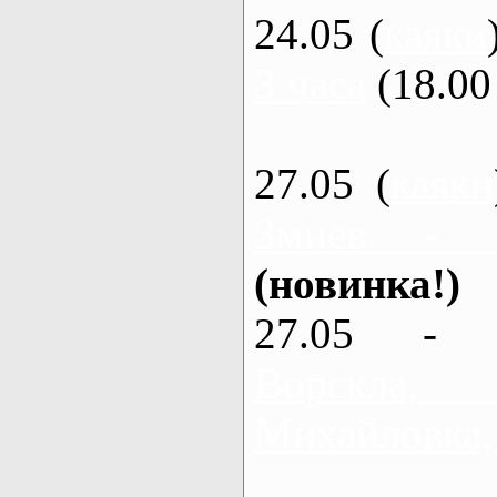
24.05 (
каяки
3 часа
(18.00 
27.05 (
каяки
Змиев - 
(новинка!)
27.05 - 
Ворскла
Михайловка,