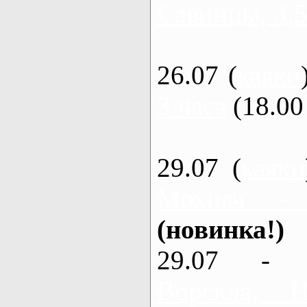
Савинцы, 3,5
26.07 (
каяки
3 часа
(18.00 
29.07 (
каяки
Мохнач -
(новинка!)
29.07 - 
Ворскла,