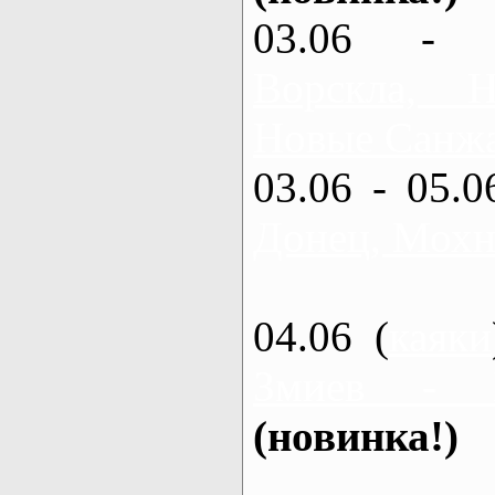
03.06 - 
Ворскла,
Новые Санжа
03.06 - 05.0
Донец, Мохн
04.06 (
каяки
Змиев - 
(новинка!)