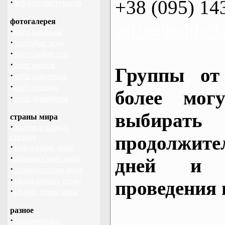
+38 (095) 14
·
библиотека туриста
фотогалерея
info@baidark
·
фото природы
·
фотообои зима
·
фотографии гор
·
фото цветов
Группы от
·
фото животных
·
фото лошади
более могу
·
фото дельфинов
выбирать
страны мира
·
погода в разных
продолжител
странах
·
флаги стран мира
·
валюты стран мира
дней и 
·
столицы стран мира
·
языки разных стран
проведения 
·
климат стран мира
разное
·
пассажирские