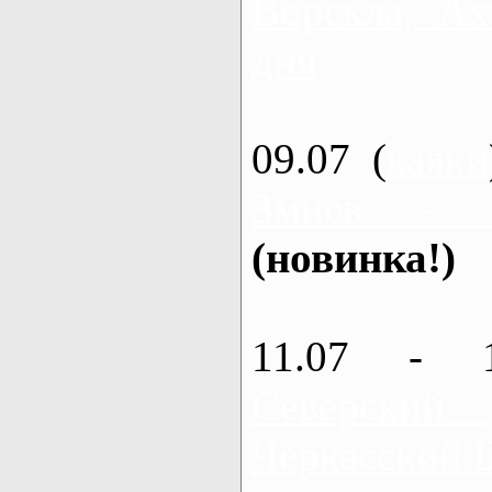
Ворскла, Ах
дня
09.07 (
каяки
Змиев - 
(новинка!)
11.07 - 
Северский
Черкасский 