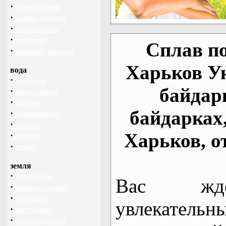
·
горные лыжи
·
горные походы
·
скалолазание
·
сноуборд
Сплав по
·
треккинг, походы
Харьков У
вода
·
байдарки
байдар
·
виндсерфинг
·
дайвинг
байдарках
·
катамаранинг
·
каякинг
Харьков, о
·
рафтинг
·
яхтинг
земля
·
велотуризм
Вас жде
·
дальние страны
·
геокэшинг
увлекательн
·
диггерство
·
конный туризм