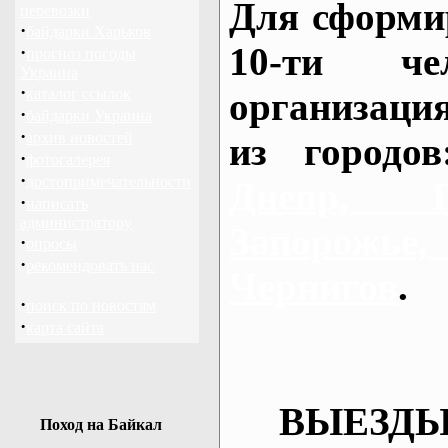
Для сформи
перевозки
·
байдарки Харьков
10-ти че
·
прогноз погоды
Украина
·
каталог ссылок
организаци
·
байдарки Украина
·
архив новостей
из городо
·
фотогалерея
·
достопримечательности
Днепр, П
·
написать
администратору
Запорож
·
опросы
·
рекомендовать нас
Чернигов
.
·
поиск по новостям
·
карта сайта
ВЫЕЗДЫ
Поход на Байкал