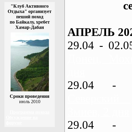
с
"Клуб Активного
Отдыха" организует
пеший поход
по Байкалу, хребет
Хамар-Дабан
АПРЕЛЬ 20
29.04 - 02.0
Донец, Мох
дня
29.04 - 
Северский
Сроки проведения
июль 2010
Змиев, 2 дня
Программа похода
Обсуждение на
29.04 - 
форуме