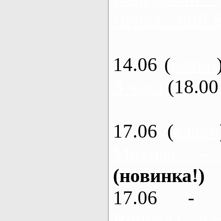
Черкасский 
14.06 (
каяки
3 часа
(18.00 
17.06 (
каяки
Мохнач -
(новинка!)
17.06 - 
Ворскла, Ах