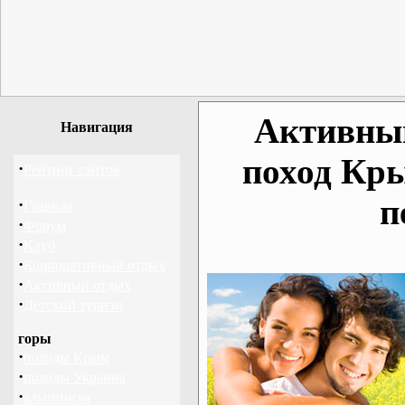
Активный
Навигация
поход Кр
·
Рейтинг сайтов
п
·
Главная
·
Форум
·
Клуб
·
Корпоративный отдых
·
Активный отдых
·
Детский туризм
горы
·
походы Крым
·
походы Украина
·
альпинизм