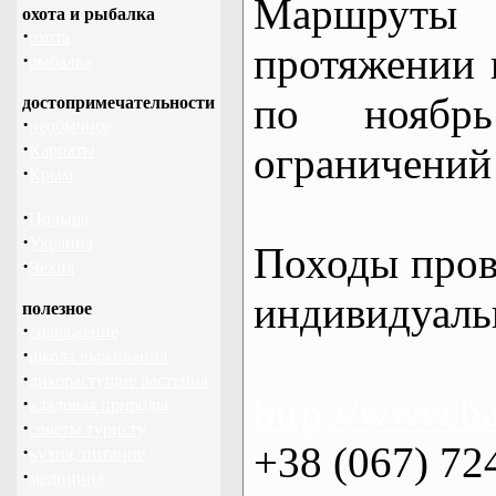
Маршрут
охота и рыбалка
·
охота
протяжении в
·
рыбалка
по нояб
достопримечательности
·
необычное
·
ограничений 
Карпаты
·
Крым
·
Польша
·
Украина
Походы пров
·
Чехия
индивидуаль
полезное
·
снаряжение
·
школа выживания
·
дикорастущие растения
http://www.ba
·
кладовая природы
·
советы туристу
+38 (067) 72
·
кухня, питание
·
медицина