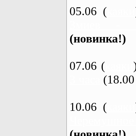
05.06 (
каяки
Змиев - 
(новинка!)
07.06 (
каяки
3 часа
(18.00 
10.06 (
каяки
Черемушное
(новинка!)