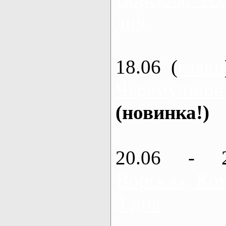
дня
18.06 (
каяки
Черемушное
(новинка!)
20.06 - 
Ворскла, Кот
3 дня