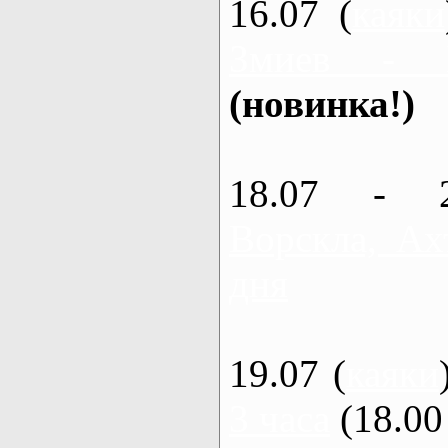
16.07 (
каяки
Змиев - 
(новинка!)
18.07 - 
Ворскла, Ах
дня
19.07 (
каяки
3 часа
(18.00 