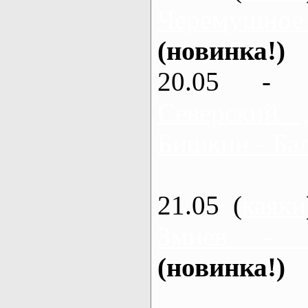
Черемушное
(новинка!)
20.05 - 
Северский 
Бишкин - Бал
21.05 (
каяки
Змиев - 
(новинка!)