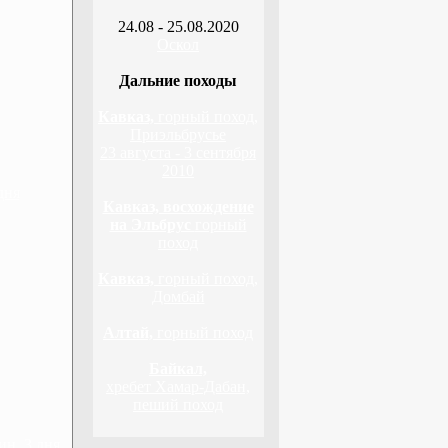
24.08 - 25.08.2020
Оскол
Дальние походы
Кавказ,
горный поход,
Приэльбрусье
23 августа - 3 сентября
2010
дня
Кавказ, восхождение
на Эльбрус
горный
поход
Кавказ,
горный поход,
Домбай
Алтай,
горный поход
Байкал,
хребет Хамар-Дабан,
пеший поход
н, 3 дня