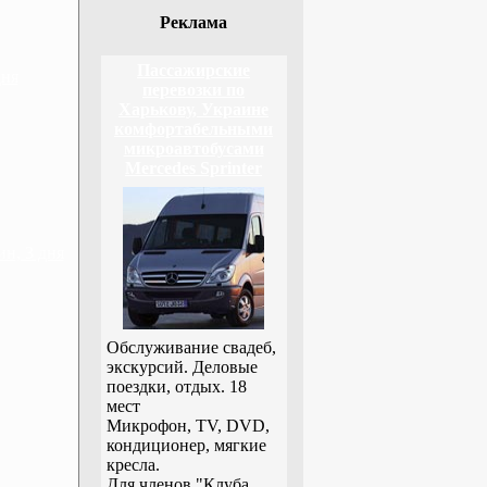
Реклама
Пассажирские
дня
перевозки по
Харькову, Украине
комфортабельными
микроавтобусами
Mercedes Sprinter
н, 3 дня
Обслуживание свадеб,
экскурсий. Деловые
поездки, отдых. 18
мест
Микрофон, TV, DVD,
кондиционер, мягкие
кресла.
Для членов "Клуба