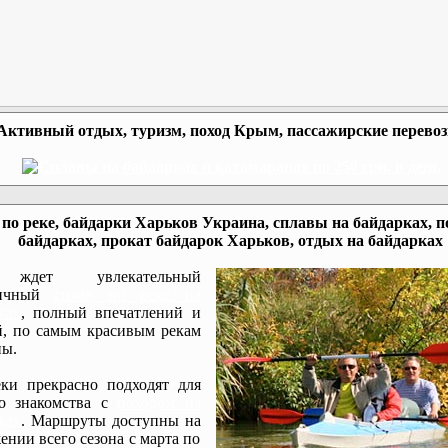
Активный отдых, туризм, поход Крым, пассажирские перево
по реке, байдарки Харьков Украина, сплавы на байдарках, п
байдарках, прокат байдарок Харьков, отдых на байдарках
ждет увлекательный
мичный
сплав по реке на
ках
, полный впечатлений и
, по самым красивым рекам
ы.
ки прекрасно подходят для
го знакомства с
походом на
ках
. Маршруты доступны на
ении всего сезона с марта по