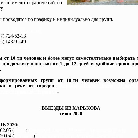
 и не имеют ограничений по
у.
 проводятся по графику и индивидуально для групп.
www.baidarki.com.ua/
7) 724-52-13
5) 143-91-49
idarki.com.ua
 от 10-ти человек и более могут самостоятельно выбирать
 продолжительностью от 1 до 12 дней и удобные сроки пр
.
формированных групп от 10-ти человек возможна орга
вки к реке из городов:
Харьков, Киев, Днепр, Полтав
жье, Черкассы, Чернигов
.
ВЫЕЗДЫ ИЗ ХАРЬКОВА
сезон 2020
Ь 2020:
 02.05 (
каяки
)
Северский Донец, Мохнач - Андреевка, 4 дня
 30.04 (
байдарки
)
Северский Донец, Мохнач - Змиев, 2 дня