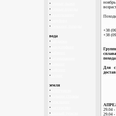
ноябрь
·
горные лыжи
возраст
·
горные походы
·
скалолазание
Походы
·
сноуборд
·
http://
треккинг, походы
+38 (06
+38 (09
вода
info@ba
·
байдарки
·
виндсерфинг
Группы
·
дайвинг
сплава
·
похода
катамаранинг
·
каякинг
Для с
·
рафтинг
доста
·
яхтинг
Запоро
земля
·
велотуризм
·
дальние страны
·
геокэшинг
АПРЕЛ
·
диггерство
29.04 -
·
конный туризм
29.04 -