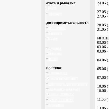
охота и рыбалка
24.05 (
·
охота
27.05 (
·
рыбалка
27.05 -
достопримечательности
28.05 (
·
необычное
31.05 (
·
Карпаты
·
ИЮНЬ 
Крым
03.06 (
03.06 -
·
Польша
03.06 -
·
Украина
·
Чехия
04.06 (
полезное
05.06 (
·
снаряжение
·
07.06 (
школа выживания
·
дикорастущие растения
10.06 (
·
кладовая природы
10.06 -
·
советы туристу
·
11.06 (
кухня, питание
·
медицина
13.06 -