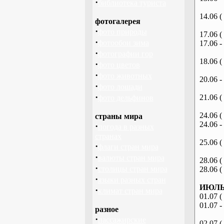
·
библиотека туриста
14.06 (
фотогалерея
·
фото природы
17.06 (
·
фотообои зима
17.06 -
·
фотографии гор
18.06 (
·
фото цветов
·
фото животных
20.06 -
·
фото лошади
·
21.06 (
фото дельфинов
24.06 (
страны мира
24.06 -
·
погода в разных
странах
25.06 (
·
флаги стран мира
·
валюты стран мира
28.06 (
·
столицы стран мира
28.06 (
·
языки разных стран
ИЮЛЬ 
·
климат стран мира
01.07 (
01.07 -
разное
·
пассажирские
02.07 (