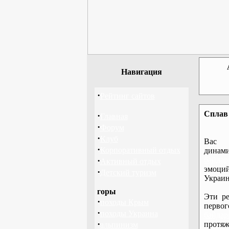
Навигация
·
Рейтинг сайтов
Сплав 
·
Главная
·
Форум
·
Клуб
Вас 
·
Корпоративный отдых
дина
·
байдар
Активный отдых
эмоций
·
Детский туризм
Украин
горы
Эти ре
·
походы Крым
перво
·
походы Украина
байдар
·
протяж
альпинизм