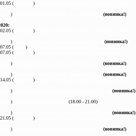
 01.05 (
байдарки
)
Северский Донец, Мохнач - Бишкин, 3 дня
каяки
)
Северский Донец, Змиев - Бишкин, 1 день
(новинка!)
020:
 02.05 (
байдарки
)
Северский Донец, Змиев - Андреевка, 2 дня
каяки
)
Северский Донец, Мохнач - Зидьки, 1 день
(новинка!)
 07.05 (
каяки
)
Ворскла, Лихачевка - Михайловка, 2 дня
 07.05 (
байдарки
)
Северский Донец, Мохнач - Змиев, 2 дня
каяки
)
Северский Донец, Змиев - Бишкин, 1 день
(новинка!)
каяки
)
Северский Донец, Змиев - Бишкин, 1 день
(новинка!)
 14.05 (
байдарки
)
Северский Донец, Змиев - Андреевка, 2 дня
каяки
)
Северский Донец, Черемушное - Змиев, 1 день
(новинка!)
каяки
)
Вечерний Харьков, 3 часа
(18.00 - 21.00)
каяки
)
Северский Донец, Черемушное - Змиев, 1 день
(новинка!)
 21.05 (
байдарки
)
Северский Донец, Черкасский Бишкин - Балакле
каяки
)
Северский Донец, Змиев - Бишкин, 1 день
(новинка!)