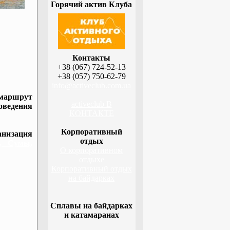
Горячий актив Клуба
Контакты
+38 (067) 724-52-13
+38 (057) 750-62-79
info@activeclub.com.ua
 маршрут
activeclub В
оведения
КОНТАКТЕ
Корпоративный
низация
отдых
а, Сумы,
О корпоративном
отдыхе
Корпоративный отдых
на байдарках
Сплавы на байдарках
и катамаранах