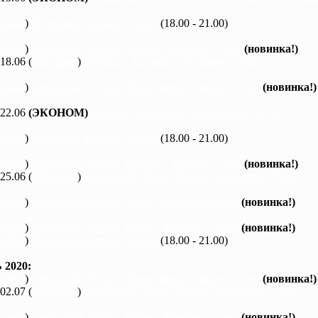
каяки
)
Вечерний Харьков, 3 часа
(18.00 - 21.00)
каяки
)
Северский Донец, Мохнач - Зидьки, 1 день
(новинка!)
 18.06 (
байдарки
)
Ворскла, Ахтырка - Куземин, 2 дня
каяки
)
Северский Донец, Черемушное - Змиев, 1 день
(новинка!)
 22.06
(ЭКОНОМ)
Ворскла, Котельва - Михайловка, 3 дня
каяки
)
Вечерний Харьков, 3 часа
(18.00 - 21.00)
каяки
)
Северский Донец, Мохнач - Зидьки, 1 день
(новинка!)
 25.06 (
байдарки
)
Северский Донец, Змиев - Андреевка, 2 дня
каяки
)
Северский Донец, Змиев - Бишкин, 1 день
(новинка!)
каяки
)
Северский Донец, Змиев - Бишкин, 1 день
(новинка!)
каяки
)
Вечерний Харьков, 3 часа
(18.00 - 21.00)
2020:
каяки
)
Северский Донец, Черемушное - Змиев, 1 день
(новинка!)
 02.07 (
байдарки
)
Северский Донец, Змиев - Андреевка, 2 дня
каяки
)
Северский Донец, Змиев - Бишкин, 1 день
(новинка!)