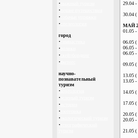
·
29.04 -
лыжный туризм
·
пешие путешествия
30.04 (
·
собачьи упряжки
·
спелеология
МАЙ 2
01.05 -
город
·
гимнастика
06.05 (
·
06.05 -
ролики
06.05 -
·
скейтбординг
·
фитнес
09.05 (
научно-
13.05 (
познавательный
13.05 -
туризм
·
археология
14.05 (
·
зеленый туризм
17.05 (
·
история
·
эзотерика
20.05 (
·
экологический туризм
20.05 -
·
этнографический
туризм
21.05 (