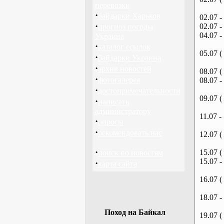
перевозки
·
байдарки Харьков
02.07 -
·
02.07 -
прогноз погоды
04.07 -
Украина
·
каталог ссылок
05.07 (
·
байдарки Украина
·
архив новостей
08.07 (
·
фотогалерея
08.07 -
·
достопримечательности
09.07 (
·
написать
администратору
11.07 -
·
опросы
·
рекомендовать нас
12.07 (
·
15.07 (
поиск по новостям
15.07 -
·
карта сайта
16.07 (
18.07 -
Поход на Байкал
19.07 (