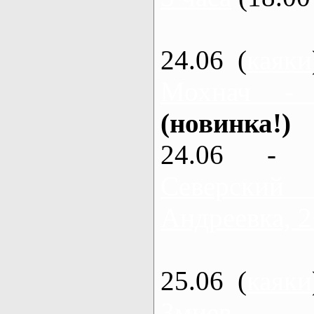
24.06 (
каяки
Мохнач -
(новинка!)
24.06 - 
Северский
Андреевка, 2
25.06 (
каяки
Змиев - 