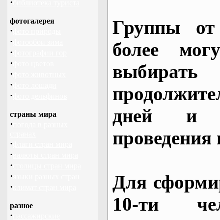
·
библиотека туриста
фотогалерея
Группы от
·
фото природы
·
фотообои зима
более могу
·
фотографии гор
·
фото цветов
выбирать
·
фото животных
·
фото лошади
продолжител
·
фото дельфинов
дней и 
страны мира
·
погода в разных
проведения 
странах
·
флаги стран мира
·
валюты стран мира
·
столицы стран мира
·
Для сформи
языки разных стран
·
климат стран мира
10-ти че
разное
·
пассажирские