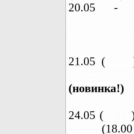
20.05 - 
Северский 
Бишкин - Бал
21.05 (
каяки
Змиев - 
(новинка!)
24.05 (
каяки
3 часа
(18.00 