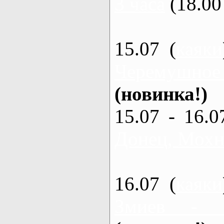
3 часа
(18.00 
15.07 (
каяки
Черемушное
(новинка!)
15.07 - 16.0
Донец, Мохна
16.07 (
каяки
Змиев - 