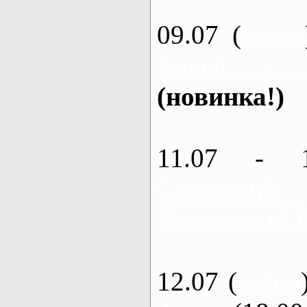
09.07 (
каяки
Змиев - 
(новинка!)
11.07 - 
Северский
Черкасский 
12.07 (
каяки