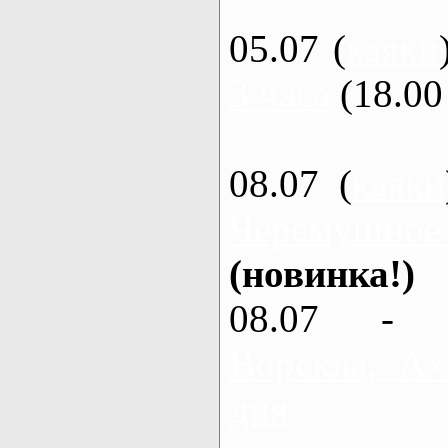
05.07 (
каяки
3 часа
(18.00 
08.07 (
каяки
Черемушное
(новинка!)
08.07 - 
Ворскла, Ах
дня