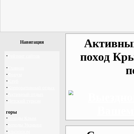
Активный
Навигация
поход Кр
·
Рейтинг сайтов
п
·
Главная
·
Форум
·
Клуб
·
Корпоративный отдых
·
Активный отдых
·
Детский туризм
горы
·
походы Крым
·
походы Украина
·
альпинизм