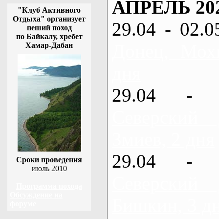
АПРЕЛЬ 20
"Клуб Активного
Отдыха" организует
29.04 - 02.0
пеший поход
по Байкалу, хребет
Донец, Мох
Хамар-Дабан
дня
29.04 - 
Северский
Змиев, 2 дня
29.04 - 
Сроки проведения
июль 2010
Северский
Программа похода
Обсуждение на
Бишкин, 3 д
форуме