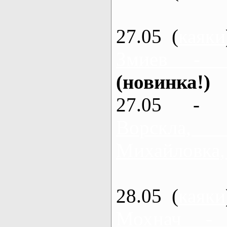
27.05 (
каяки
Змиев - 
(новинка!)
27.05 - 
Ворскла
Михайловка,
28.05 (
каяки
Мохнач -