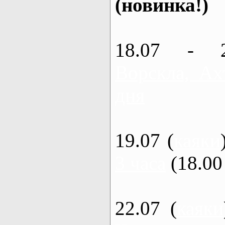
(новинка!)
18.07 - 
Ворскла, Ах
дня
19.07 (
каяки
3 часа
(18.00 
22.07 (
каяки