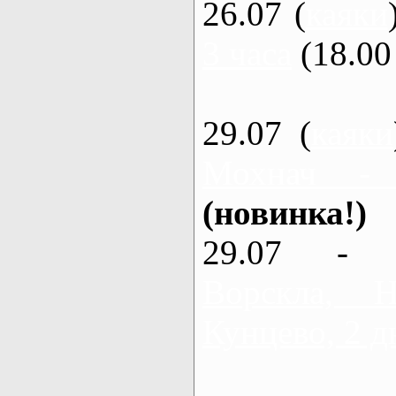
26.07 (
каяки
3 часа
(18.00 
29.07 (
каяки
Мохнач -
(новинка!)
29.07 - 
Ворскла,
Кунцево, 2 д