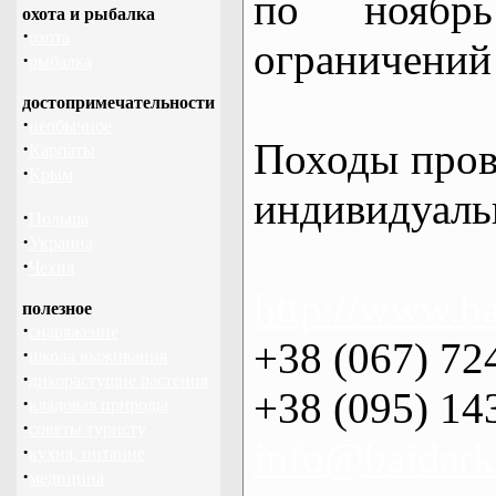
по нояб
охота и рыбалка
·
охота
ограничений 
·
рыбалка
достопримечательности
·
необычное
Походы пров
·
Карпаты
·
Крым
индивидуаль
·
Польша
·
Украина
·
Чехия
http://www.ba
полезное
·
снаряжение
+38 (067) 72
·
школа выживания
·
дикорастущие растения
+38 (095) 14
·
кладовая природы
·
советы туристу
info@baidark
·
кухня, питание
·
медицина