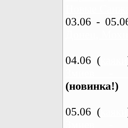
Новые Санжа
03.06 - 05.0
Донец, Мохн
04.06 (
каяки
Змиев - 
(новинка!)
05.06 (
каяки
Змиев - 