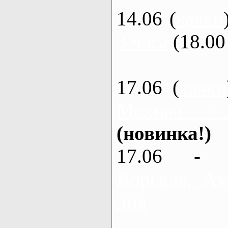
14.06 (
каяки
3 часа
(18.00 
17.06 (
каяки
Мохнач -
(новинка!)
17.06 - 
Ворскла, Ах
дня