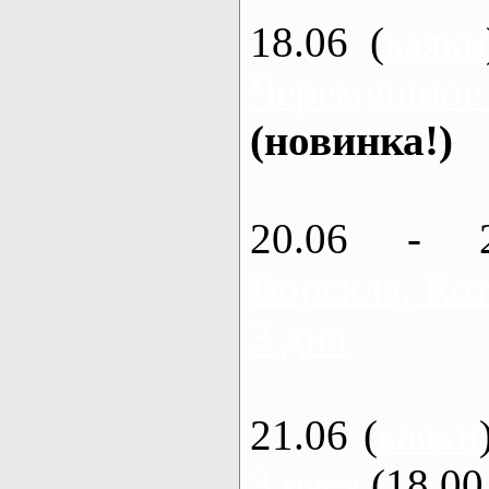
18.06 (
каяки
Черемушное
(новинка!)
20.06 - 
Ворскла, Кот
3 дня
21.06 (
каяки
3 часа
(18.00 