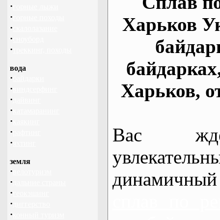
Сплав по
·
горные лыжи
·
горные походы
Харьков У
·
скалолазание
·
сноуборд
байдар
·
треккинг, походы
байдарках
вода
·
байдарки
Харьков, о
·
виндсерфинг
·
дайвинг
·
катамаранинг
·
каякинг
Вас жде
·
рафтинг
·
яхтинг
увлекательн
земля
·
велотуризм
динамичный
·
дальние страны
·
геокэшинг
сплав по ре
·
диггерство
·
конный туризм