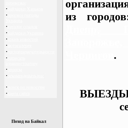
организаци
перевозки
·
байдарки Харьков
из городо
·
прогноз погоды
Украина
Днепр, П
·
каталог ссылок
·
байдарки Украина
·
Запорож
архив новостей
·
фотогалерея
·
Чернигов
.
достопримечательности
·
написать
администратору
·
опросы
·
рекомендовать нас
·
поиск по новостям
ВЫЕЗДЫ
·
карта сайта
с
Поход на Байкал