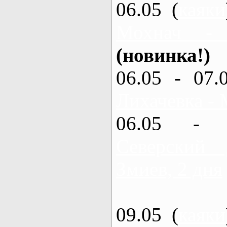
06.05 (
каяки
Мохнач -
(новинка!)
06.05 - 07.
Лихачевка - 
06.05 - 
Северский
Змиев, 2 дня
09.05 (
каяки